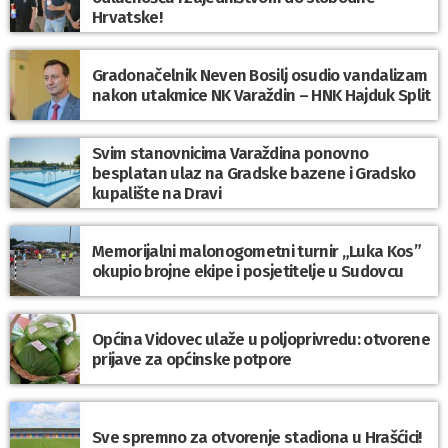
Hrvatske!
Gradonačelnik Neven Bosilj osudio vandalizam
nakon utakmice NK Varaždin – HNK Hajduk Split
Svim stanovnicima Varaždina ponovno
besplatan ulaz na Gradske bazene i Gradsko
kupalište na Dravi
Memorijalni malonogometni turnir „Luka Kos”
okupio brojne ekipe i posjetitelje u Sudovcu
Općina Vidovec ulaže u poljoprivredu: otvorene
prijave za općinske potpore
Sve spremno za otvorenje stadiona u Hrašćici!