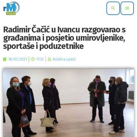
search
menu
Radimir Čačić u Ivancu razgovarao s
građanima i posjetio umirovljenike,
sportaše i poduzetnike
18/03/2021
11:32
Kristina Ljubić