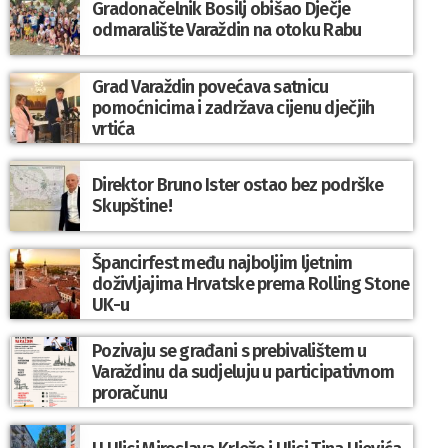
Gradonačelnik Bosilj obišao Dječje
odmaralište Varaždin na otoku Rabu
Grad Varaždin povećava satnicu
pomoćnicima i zadržava cijenu dječjih
vrtića
Direktor Bruno Ister ostao bez podrške
Skupštine!
Špancirfest među najboljim ljetnim
doživljajima Hrvatske prema Rolling Stone
UK-u
Pozivaju se građani s prebivalištem u
Varaždinu da sudjeluju u participativnom
proračunu