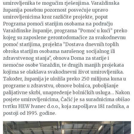
umirovljenika te mogućim rješenjima. Varaždinska
županija posebnu pozornost posvećuje upravo
umirovljenicima kroz različite projekte, poput
Programa pomoći starijim osobama na području
Varaždinske županije, programa ”Pomoć u kući” preko
kojeg su zaposlene gerontodomaćice za svakodnevnu
pomoć starijima, projekta ”Dostava dnevnih toplih
obroka starijim osobama narušenog socijalnog ili
zdravstvenog stanja”, obnova Doma za starije i
nemoćne osobe Varaždin, te drugih manjih projekata
kojima se olakšava svakodnevni život umirovljenika.
Također, županija je uložila preko 250 milijuna kuna u
programe u zdravstvu, obnove bolnica, poboljšanje
palijativne skrbi, unapređenje bolničkih usluga… Nakon
posjete umirovljenicima, Čačić je sa suradnicima obišao
tvrtku HEW Ivanec d.o.o., koja zapošljava 181 radnika, a
postoji od 1995. godine.