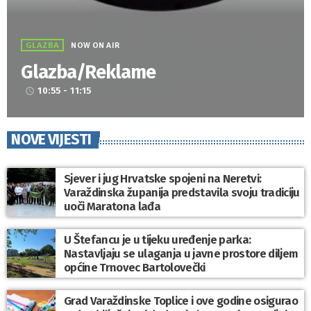
GLAZBA
NOW ON AIR
Glazba/Reklame
10:55 - 11:15
access_time
NOVE VIJESTI
Sjever i jug Hrvatske spojeni na Neretvi:
Varaždinska županija predstavila svoju tradiciju
uoči Maratona lađa
U Štefancu je u tijeku uređenje parka:
Nastavljaju se ulaganja u javne prostore diljem
općine Trnovec Bartolovečki
Grad Varaždinske Toplice i ove godine osigurao