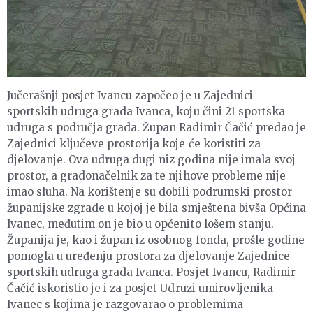
Jučerašnji posjet Ivancu započeo je u Zajednici
sportskih udruga grada Ivanca, koju čini 21 sportska
udruga s područja grada. Župan Radimir Čačić predao je
Zajednici ključeve prostorija koje će koristiti za
djelovanje. Ova udruga dugi niz godina nije imala svoj
prostor, a gradonačelnik za te njihove probleme nije
imao sluha. Na korištenje su dobili podrumski prostor
županijske zgrade u kojoj je bila smještena bivša Općina
Ivanec, međutim on je bio u općenito lošem stanju.
Županija je, kao i župan iz osobnog fonda, prošle godine
pomogla u uređenju prostora za djelovanje Zajednice
sportskih udruga grada Ivanca. Posjet Ivancu, Radimir
Čačić iskoristio je i za posjet Udruzi umirovljenika
Ivanec s kojima je razgovarao o problemima