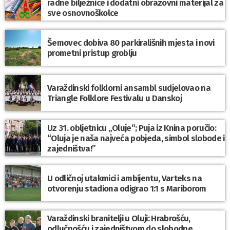
radne bilježnice i dodatni obrazovni materijal za
sve osnovnoškolce
Šemovec dobiva 80 parkirališnih mjesta i novi
prometni pristup groblju
Varaždinski folklorni ansambl sudjelovao na
Triangle Folklore Festivalu u Danskoj
Uz 31. obljetnicu „Oluje“; Puja iz Knina poručio:
“Oluja je naša najveća pobjeda, simbol slobode i
zajedništva!”
U odličnoj utakmici i ambijentu, Varteks na
otvorenju stadiona odigrao 1:1 s Mariborom
Varaždinski branitelji u Oluji: Hrabrošću,
odlučnošću i zajedništvom do slobodne