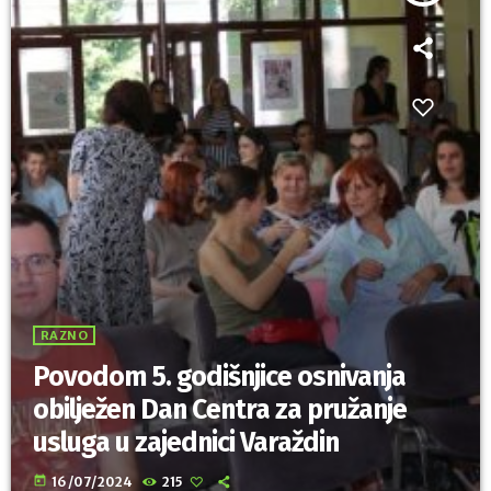
RAZNO
Povodom 5. godišnjice osnivanja
obilježen Dan Centra za pružanje
usluga u zajednici Varaždin
today
16/07/2024
215