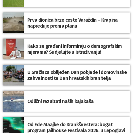
Prva dionica brze ceste Varaždin – Krapina
napreduje prema planu
Kako se građani informiraju o demografskim
mjerama? Sudjelujte u istraživanju!
U Sračincu obilježen Dan pobjede i domovinske
zahvalnosti te Dan hrvatskih branitelja
Odlični rezultati naših kajakaša
Od Ede Maajke do Krankšvestera: bogat
program Jailhouse Festivala 2026. u Lepoglavi