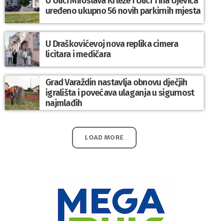
U Ulici Miroslava Krleže i Ulici Tina Ujevića
uređeno ukupno 56 novih parkirnih mjesta
U Draškovićevoj nova replika cimera
licitara i medičara
Grad Varaždin nastavlja obnovu dječjih
igrališta i povećava ulaganja u sigurnost
najmlađih
LOAD MORE