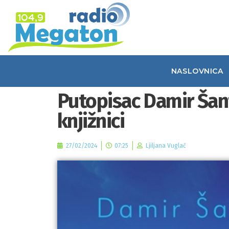
NASLOVNICA
Putopisac Damir Šan
knjižnici
27/02/2024
07:25
Ljiljana Vuglač