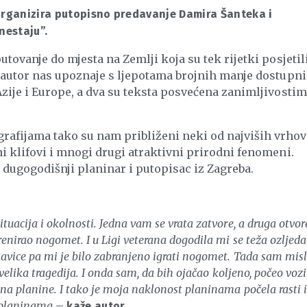
 organizira putopisno predavanje Damira Šanteka i
nestaju”.
utovanje do mjesta na Zemlji koja su tek rijetki posjetili
a, autor nas upoznaje s ljepotama brojnih manje dostupn
 Azije i Europe, a dva su teksta posvećena zanimljivosti
rafijama tako su nam približeni neki od najviših vrho
ni klifovi i mnogi drugi atraktivni prirodni fenomeni.
, dugogodišnji planinar i putopisac iz Zagreba.
ituacija i okolnosti. Jedna vam se vrata zatvore, a druga otvor
trenirao nogomet. I u Ligi veterana dogodila mi se teža ozljeda
skavice pa mi je bilo zabranjeno igrati nogomet. Tada sam misl
a velika tragedija. I onda sam, da bih ojačao koljeno, počeo vozi
 na planine. I tako je moja naklonost planinama počela rasti i
e planinama
–
kaže autor.