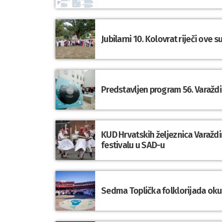
Jubilarni 10. Kolovrat riječi ove 
Predstavljen program 56. Varaždi
KUD Hrvatskih željeznica Varaž
festivalu u SAD-u
Sedma Toplička folklorijada okupi