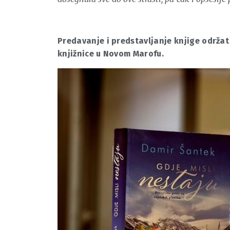
Predavanje i predstavljanje knjige održat 
knjižnice u Novom Marofu.