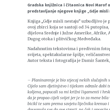
Gradska knjižnica i čitaonica Novi Marof
predstavljanje njegove knjige „Gdje misli 
Knjiga „Gdje misli nestaju” uzbudljivo je p
ovoj zbirci koja se sastoji od 34 putopis
dijelova Srednje i Južne Amerike, Afrike,
Dugog otoka i plitvičkog Medveđaka.
Nadahnutim tekstovima i predivnim fotog
svijeta, spektakularne špilje, veličanstve
Autor teksta i fotografija je Damir Šantek
– Planinarenje je bio stjecaj nekih slučajnih s
Cijelo sam djetinjstvo i tijekom odrasle dobi 
koljena, popucali su mi križni ligamenti i hr
da je propao cijeli svijet jer je to za mene bil
bicikl te sam prema savjetu liječnika krenuo i
dosegnula sve do ove strasti, pa čak i opsesij