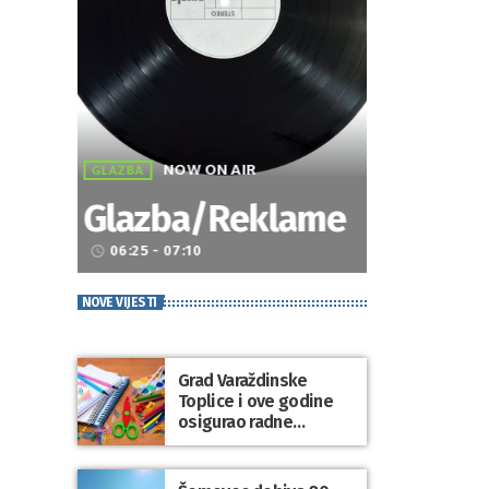
NOW ON AIR
GLAZBA
Glazba/Reklame
06:25 - 07:10
access_time
NOVE VIJESTI
Grad Varaždinske
Toplice i ove godine
osigurao radne
bilježnice i dodatni
obrazovni materijal za
sve osnovnoškolce