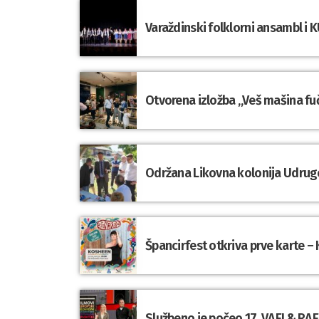
Varaždinski folklorni ansambl i K
Otvorena izložba „Veš mašina fuč
Održana Likovna kolonija Udrug
Špancirfest otkriva prve karte – 
Službeno je počeo 17. VAFI & RAFI