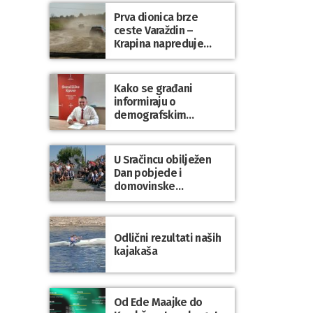
Prva dionica brze
ceste Varaždin –
Krapina napreduje
prema planu
Kako se građani
informiraju o
demografskim
mjerama? Sudjelujte u
istraživanju!
U Sračincu obilježen
Dan pobjede i
domovinske
zahvalnosti te Dan
hrvatskih branitelja
Odlični rezultati naših
kajakaša
Od Ede Maajke do