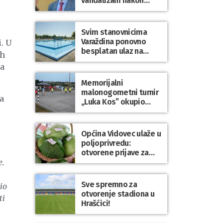
vandalizam nakon
utakmice NK Varaždin
– HNK Hajduk Split
Svim stanovnicima
Varaždina ponovno
. U
besplatan ulaz na
ih
Gradske bazene i
ma
Gradsko kupalište na
Dravi
Memorijalni
malonogometni turnir
va
„Luka Kos” okupio
brojne ekipe i
posjetitelje u Sudovcu
Općina Vidovec ulaže u
poljoprivredu:
otvorene prijave za
općinske potpore
e.
Sve spremno za
io
otvorenje stadiona u
ti
Hrašćici!