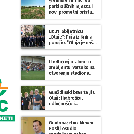
Šemovec dobiva 80
parkirališnih mjesta i
novi prometni pristup
groblju
Uz 31. obljetnicu
„Oluje“; Puja iz Knina
poručio: “Oluja je naša
najveća pobjeda,
simbol slobode i
zajedništva!”
U odličnoj utakmici i
ambijentu, Varteks na
otvorenju stadiona
odigrao 1:1 s
Mariborom
Varaždinski branitelji u
Oluji: Hrabrošću,
odlučnošću i
zajedništvom do
slobodne Hrvatske!
Gradonačelnik Neven
Bosilj osudio