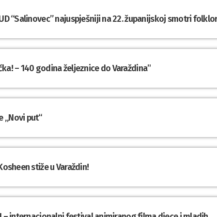
UD “Salinovec” najuspješniji na 22. županijskoj smotri folklo
ka! – 140 godina željeznice do Varaždina”
e „Novi put“
Kosheen stiže u Varaždin!
 – internacionalni festival animiranog filma djece i mladih