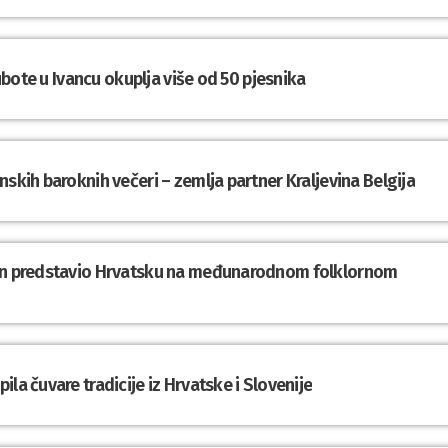
subote u Ivancu okuplja više od 50 pjesnika
nskih baroknih večeri – zemlja partner Kraljevina Belgija
din predstavio Hrvatsku na međunarodnom folklornom
la čuvare tradicije iz Hrvatske i Slovenije