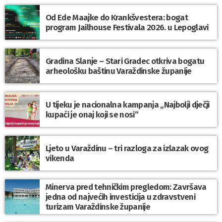
Od Ede Maajke do Krankšvestera: bogat
program Jailhouse Festivala 2026. u Lepoglavi
Gradina Slanje – Stari Gradec otkriva bogatu
arheološku baštinu Varaždinske županije
U tijeku je nacionalna kampanja „Najbolji dječji
kupaći je onaj koji se nosi“
Ljeto u Varaždinu – tri razloga za izlazak ovog
vikenda
Minerva pred tehničkim pregledom: Završava
jedna od najvećih investicija u zdravstveni
turizam Varaždinske županije