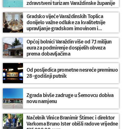
zdravstveni turizam Varaždinske županije
Gradsko vijeće Varaždinskih Toplica
donijelo važne odluke za kvalitetnije
upravljanje gradskom imovinom i
komunalnim sustavom
Općoj bolnici Varaždin više od 7,1 milijun
eura za podmirenje dospjelih obveza
prema dobavljačima
Od posljedica prometne nesreće preminuo
28-godišnji putnik
Zgrada bivše zadruge u Šemovcu dobiva
novu namjenu
Načelnik Vinice Branimir Štimec i direktor
Varkoma Bruno Ister obišli radove vrijedne