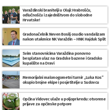
Varaždinski branitelji u Oluji: Hrabrošću,
odlučnošću i zajedništvom do slobodne
Hrvatske!
Gradonačelnik Neven Bosilj osudio vandalizam
nakon utakmice NK Varaždin – HNK Hajduk Split
Svim stanovnicima Varaždina ponovno
besplatan ulaz na Gradske bazene i Gradsko
kupalište na Dravi
Memorijalni malonogometni turnir „Luka Kos”
okupio brojne ekipe i posjetitelje u Sudovcu
Općina Vidovec ulaže u poljoprivredu: otvorene
prijave za općinske potpore