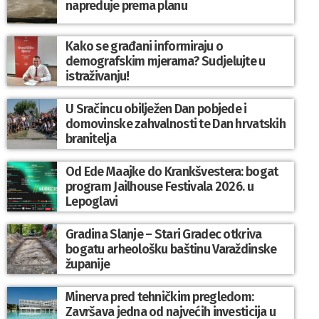
napreduje prema planu
Kako se građani informiraju o
demografskim mjerama? Sudjelujte u
istraživanju!
U Sračincu obilježen Dan pobjede i
domovinske zahvalnosti te Dan hrvatskih
branitelja
Od Ede Maajke do Krankšvestera: bogat
program Jailhouse Festivala 2026. u
Lepoglavi
Gradina Slanje – Stari Gradec otkriva
bogatu arheološku baštinu Varaždinske
županije
Minerva pred tehničkim pregledom:
Završava jedna od najvećih investicija u