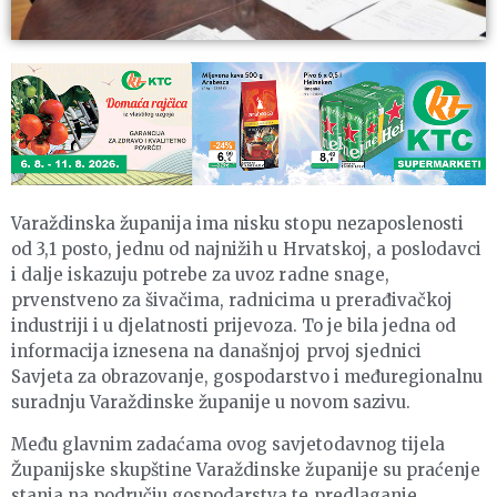
Varaždinska županija ima nisku stopu nezaposlenosti
od 3,1 posto, jednu od najnižih u Hrvatskoj, a poslodavci
i dalje iskazuju potrebe za uvoz radne snage,
prvenstveno za šivačima, radnicima u prerađivačkoj
industriji i u djelatnosti prijevoza. To je bila jedna od
informacija iznesena na današnjoj prvoj sjednici
Savjeta za obrazovanje, gospodarstvo i međuregionalnu
suradnju Varaždinske županije u novom sazivu.
Među glavnim zadaćama ovog savjetodavnog tijela
Županijske skupštine Varaždinske županije su praćenje
stanja na području gospodarstva te predlaganje