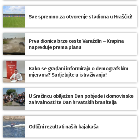
Sve spremno za otvorenje stadiona u Hrašćici!
Prva dionica brze ceste Varaždin – Krapina
napreduje prema planu
Kako se građani informiraju o demografskim
mjerama? Sudjelujte u istraživanju!
U Sračincu obilježen Dan pobjede i domovinske
zahvalnosti te Dan hrvatskih branitelja
Odlični rezultati naših kajakaša