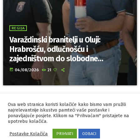
REGIJA
Varaždinski branitelji u Oluji:
Hrabrošću, odlučnošću i
zajedništvom do slobodne
Hrvatske!
today
04/08/2026
21
Ova web stranica koristi kolačiće kako bismo vam pružili
IZRADA I HOSTING
ORBIS
najrelevantnije iskustvo pamteći vaše postavke i
ponavljajuće posjete. Klikom na "Prihvaćam" pristajete na
MARKETING
PRAVILA PRIVATNOSTI
upotrebu kolačića.
Postavke Kolačića
PRIHVATI
ODBACI