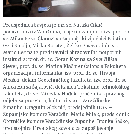
Predsjednica Savjeta je mr. sc. Nataša Cikač,
poduzetnica iz Varaždina, a njezin zamjenik izv. prof. dr.
sc. Milan Rezo. Članovi su županijski vijećnici Kristina
Geci Smoljo, Mirko Korotaj, Željko Posavec i dr. sc.
Mario Lešina te predstavnici obrazovnih i potpornih
institucija: prof. dr. sc. Goran Kozina sa Sveučilišta
Sjever, prof. dr. sc. Marina Klačmer Čalopa s Fakulteta
organizacije i informatike, izv. prof. dr. sc. Hrvoje
Meaški, dekan Geotehničkog fakulteta, izv. prof. dr. sc.
Anica Hursa Šajatović, dekanica Tekstilno-tehnološkog
fakulteta, dr. sc. Miroslav Huđek, pročelnik Upravnog
odjela za prosvjetu, kulturu i sport Varaždinske
županije, Dragutin Gložinić, predsjednik HGK –
Županijske komore Varaždin, Mario Milak, predsjednik
Obrtničke komore Varaždinske županije, Branka Šaško,
predstojnica Hrvatskog zavoda za zapošljavanje –