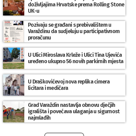
doživljajima Hrvatske prema Rolling Stone
UK-u
Pozivaju se građani s prebivalištem u
Varaždinu da sudjeluju u participativnom
proračunu
U Ulici Miroslava Krleže i Ulici Tina Ujevića
uređeno ukupno 56 novih parkirnih mjesta
U Draškovićevoj nova replika cimera
licitara i medičara
Grad Varaždin nastavlja obnovu dječjih
igrališta i povećava ulaganja u sigurnost
najmlađih