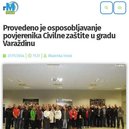
search
menu
Provedeno je osposobljavanje
povjerenika Civilne zaštite u gradu
Varaždinu
21/11/2024
11:21
Blaženka Vresk