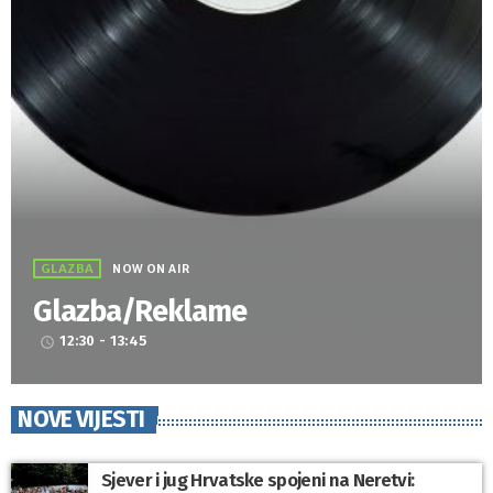
GLAZBA
NOW ON AIR
Glazba/Reklame
12:30 - 13:45
access_time
NOVE VIJESTI
Sjever i jug Hrvatske spojeni na Neretvi: