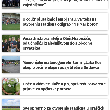
“Oluja je naša najveća pobjeda, simbol slobode i
zajedništva!”
U odličnoj utakmici i ambijentu, Varteks na
otvorenju stadiona odigrao 1:1 s Mariborom
Varaždinski branitelji u Oluji: Hrabrošću,
odlučnošću i zajedništvom do slobodne
Hrvatske!
Memorijalni malonogometni turnir „Luka Kos”
okupio brojne ekipe i posjetitelje u Sudovcu
Općina Vidovec ulaže u poljoprivredu: otvorene
prijave za općinske potpore
Sve spremno za otvorenje stadiona u Hrašćici!