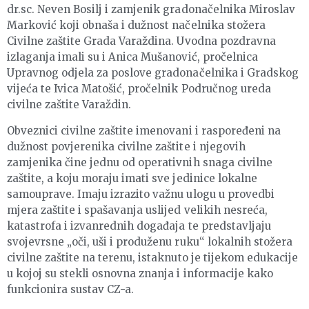
dr.sc. Neven Bosilj i zamjenik gradonačelnika Miroslav
Marković koji obnaša i dužnost načelnika stožera
Civilne zaštite Grada Varaždina. Uvodna pozdravna
izlaganja imali su i Anica Mušanović, pročelnica
Upravnog odjela za poslove gradonačelnika i Gradskog
vijeća te Ivica Matošić, pročelnik Područnog ureda
civilne zaštite Varaždin.
Obveznici civilne zaštite imenovani i raspoređeni na
dužnost povjerenika civilne zaštite i njegovih
zamjenika čine jednu od operativnih snaga civilne
zaštite, a koju moraju imati sve jedinice lokalne
samouprave. Imaju izrazito važnu ulogu u provedbi
mjera zaštite i spašavanja uslijed velikih nesreća,
katastrofa i izvanrednih događaja te predstavljaju
svojevrsne „oči, uši i produženu ruku“ lokalnih stožera
civilne zaštite na terenu, istaknuto je tijekom edukacije
u kojoj su stekli osnovna znanja i informacije kako
funkcionira sustav CZ-a.