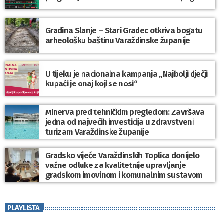
Gradina Slanje – Stari Gradec otkriva bogatu
arheološku baštinu Varaždinske županije
U tijeku je nacionalna kampanja „Najbolji dječji
kupaći je onaj koji se nosi“
Minerva pred tehničkim pregledom: Završava
jedna od najvećih investicija u zdravstveni
turizam Varaždinske županije
Gradsko vijeće Varaždinskih Toplica donijelo
važne odluke za kvalitetnije upravljanje
gradskom imovinom i komunalnim sustavom
PLAYLISTA