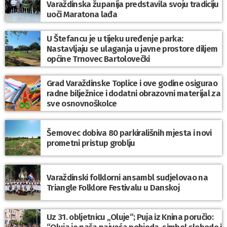
Varaždinska županija predstavila svoju tradiciju
uoči Maratona lađa
U Štefancu je u tijeku uređenje parka:
Nastavljaju se ulaganja u javne prostore diljem
općine Trnovec Bartolovečki
Grad Varaždinske Toplice i ove godine osigurao
radne bilježnice i dodatni obrazovni materijal za
sve osnovnoškolce
Šemovec dobiva 80 parkirališnih mjesta i novi
prometni pristup groblju
Varaždinski folklorni ansambl sudjelovao na
Triangle Folklore Festivalu u Danskoj
Uz 31. obljetnicu „Oluje“; Puja iz Knina poručio: