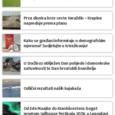
Prva dionica brze ceste Varaždin – Krapina
napreduje prema planu
Kako se građani informiraju o demografskim
mjerama? Sudjelujte u istraživanju!
U Sračincu obilježen Dan pobjede i domovinske
zahvalnosti te Dan hrvatskih branitelja
Odlični rezultati naših kajakaša
Od Ede Maajke do Krankšvestera: bogat
program Jailhouse Festivala 2026. u Lepoglavi