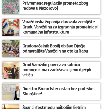
Privremena regulacija prometa zbog
radova u Nazorovoj
Varaždinska županija darovala zemljište
Gradu Varaždinu za izgradnju prometnice i
komunalne infrastrukture
Gradonačelnik Bosilj obišao Dječje
odmaralište Varaždin na otoku Rabu
Grad Varaždin povećava satnicu
pomoćnicima i zadržava cijenu dječjih
vrtića
Direktor Bruno Ister ostao bez podrške
Skupštine!
Špancirfest među najboljim ljetnim