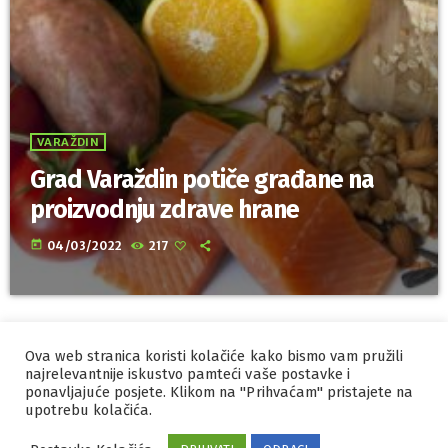
VARAŽDIN
Grad Varaždin potiče građane na
proizvodnju zdrave hrane
today
04/03/2022
217
Ova web stranica koristi kolačiće kako bismo vam pružili
IZRADA I HOSTING
ORBIS
najrelevantnije iskustvo pamteći vaše postavke i
ponavljajuće posjete. Klikom na "Prihvaćam" pristajete na
MARKETING
PRAVILA PRIVATNOSTI
upotrebu kolačića.