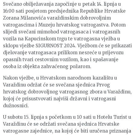
Svečano obilježavanja započinje u petak 14. lipnja u
16:00 sati posjetom predsjednika Republike Hrvatske
Zorana Milanovića varaždinskim dobrovoljnim
vatrogascima i Muzeju hrvatskog vatrogastva. Potom
slijedi svečani mimohod vatrogasaca i vatrogasnih
vozila na Kapucinskom trgu te vatrogasna vježba u
sklopu vježbe SIGURNOST 2024. Vježbom će se prikazati
djelovanje vatrogasaca prilikom nesreće u prijevozu
opasnih tvari cestovnim vozilom, kao i spašavanje
osoba iz objekta zahvaćenog požarom.
Nakon vježbe, u Hrvatskom narodnom kazalištu u
Varaždinu održat će se svečana sjednica Prvog
hrvatskog dobrovoljnog vatrogasnog zbora u Varaždinu,
kojoj će prisustvovati najviši državni i vatrogasni
dužnosnici.
U subotu 15. lipnja s početkom u 10 sati u Hotelu Turist u
Varaždinu će se održati svečana sjednica Hrvatske
vatrogasne zajednice, na kojoj će biti uručena priznanja