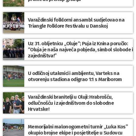
Varaždinski folklorni ansambl sudjelovao na
Triangle Folklore Festivalu u Danskoj
Uz 31. obljetnicu „Oluje“; Puja iz Knina poručio:
“Oluja je naša najveća pobjeda, simbol slobode i
zajedništva!”
U odličnoj utakmici i ambijentu, Varteks na
otvorenju stadiona odigrao 1:1 s Mariborom
Varaždinski branitelji u Oluji: Hrabrošću,
odlučnošću i zajedništvom do slobodne
Hrvatske!
Memorijalni malonogometni turnir „Luka Kos”
okupio brojne ekipe i posjetitelje u Sudovcu