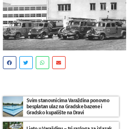
Svim stanovnicima Varaždina ponovno
besplatan ulaz na Gradske bazene i
Gradsko kupalište na Dravi
Ljeto u Varaždinu – tri razloga za izlazak