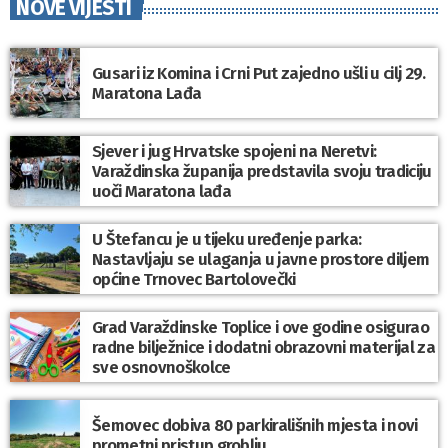
NOVE VIJESTI
Gusari iz Komina i Crni Put zajedno ušli u cilj 29.
Maratona Lađa
Sjever i jug Hrvatske spojeni na Neretvi:
Varaždinska županija predstavila svoju tradiciju
uoči Maratona lađa
U Štefancu je u tijeku uređenje parka:
Nastavljaju se ulaganja u javne prostore diljem
općine Trnovec Bartolovečki
Grad Varaždinske Toplice i ove godine osigurao
radne bilježnice i dodatni obrazovni materijal za
sve osnovnoškolce
Šemovec dobiva 80 parkirališnih mjesta i novi
prometni pristup groblju