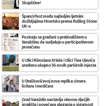
Skupštine!
Špancirfest među najboljim ljetnim
doživljajima Hrvatske prema Rolling Stone
UK-u
Pozivaju se građani s prebivalištem u
Varaždinu da sudjeluju u participativnom
proračunu
U Ulici Miroslava Krleže i Ulici Tina Ujevića
uređeno ukupno 56 novih parkirnih mjesta
U Draškovićevoj nova replika cimera
licitara i medičara
Grad Varaždin nastavlja obnovu dječjih
igrališta i povećava ulaganja u sigurnost