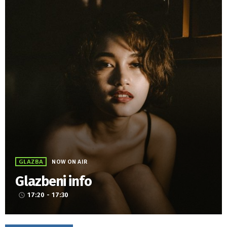
GLAZBA
NOW ON AIR
Glazbeni info
17:20 - 17:30
access_time