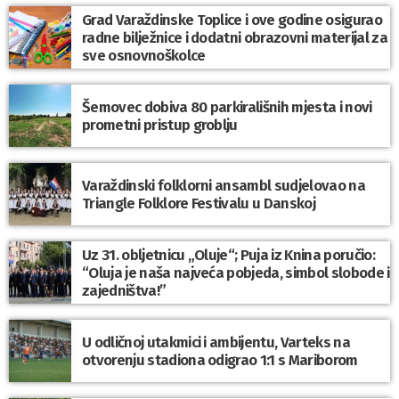
Grad Varaždinske Toplice i ove godine osigurao
radne bilježnice i dodatni obrazovni materijal za
sve osnovnoškolce
Šemovec dobiva 80 parkirališnih mjesta i novi
prometni pristup groblju
Varaždinski folklorni ansambl sudjelovao na
Triangle Folklore Festivalu u Danskoj
Uz 31. obljetnicu „Oluje“; Puja iz Knina poručio:
“Oluja je naša najveća pobjeda, simbol slobode i
zajedništva!”
U odličnoj utakmici i ambijentu, Varteks na
otvorenju stadiona odigrao 1:1 s Mariborom