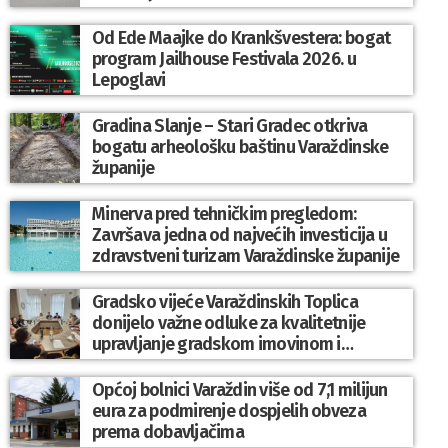
Od Ede Maajke do Krankšvestera: bogat
program Jailhouse Festivala 2026. u
Lepoglavi
Gradina Slanje – Stari Gradec otkriva
bogatu arheološku baštinu Varaždinske
županije
Minerva pred tehničkim pregledom:
Završava jedna od najvećih investicija u
zdravstveni turizam Varaždinske županije
Gradsko vijeće Varaždinskih Toplica
donijelo važne odluke za kvalitetnije
upravljanje gradskom imovinom i
komunalnim sustavom
Općoj bolnici Varaždin više od 7,1 milijun
eura za podmirenje dospjelih obveza
prema dobavljačima