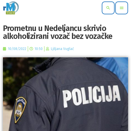
search
menu
Prometnu u Nedeljancu skrivio
alkoholizirani vozač bez vozačke
10/08/2022
10:50
Ljiljana Vuglač