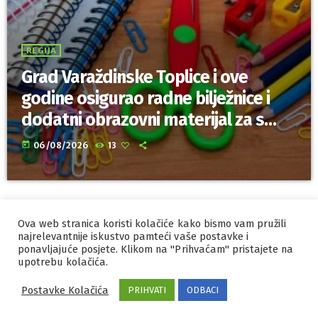
REGIJA
Grad Varaždinske Toplice i ove
godine osigurao radne bilježnice i
dodatni obrazovni materijal za sve
osnovnoškolce
today
06/08/2026
13
Ova web stranica koristi kolačiće kako bismo vam pružili
IZRADA I HOSTING
ORBIS
najrelevantnije iskustvo pamteći vaše postavke i
ponavljajuće posjete. Klikom na "Prihvaćam" pristajete na
MARKETING
PRAVILA PRIVATNOSTI
upotrebu kolačića.
Postavke Kolačića
PRIHVATI
ODBACI