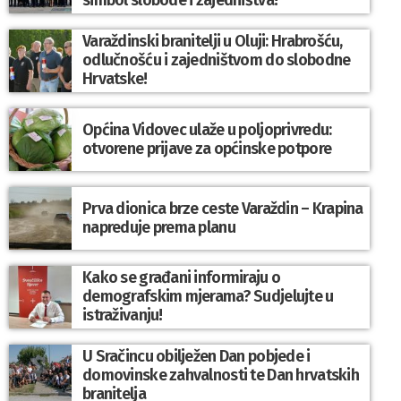
simbol slobode i zajedništva!”
Varaždinski branitelji u Oluji: Hrabrošću,
odlučnošću i zajedništvom do slobodne
Hrvatske!
Općina Vidovec ulaže u poljoprivredu:
otvorene prijave za općinske potpore
Prva dionica brze ceste Varaždin – Krapina
napreduje prema planu
Kako se građani informiraju o
demografskim mjerama? Sudjelujte u
istraživanju!
U Sračincu obilježen Dan pobjede i
domovinske zahvalnosti te Dan hrvatskih
branitelja