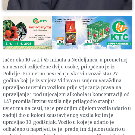
Jučer oko 10 sati i 45 minuta u Nedeljancu, u prometnoj
su nesreći ozlijeđene dvije osobe, priopćeno je iz
Policije. Prometnu nesreću je skrivio vozač star 27
godina koji je iz smjera Vidovca u smjeru Varaždina
upravljao teretnim vozilom prije stjecanja prava na
upravljanje i pod utjecajem alkohola u koncentraciji od
1.47 promila Brzinu vozila nije prilagodio stanju i
uvjetima na cesti, te je prednjim dijelom vozila udario u
zadnji dio u koloni zaustavljenog vozila kojim je
upravljao 30-godišnjak. Vozilo u koje je udario je
odbačeno u naprijed, te je prednjim dijelom udario u