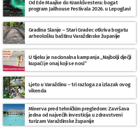
Od Ede Maajke do Krankšvestera: bogat
program Jailhouse Festivala 2026. u Lepoglavi
Gradina Slanje – Stari Gradec otkriva bogatu
arheološku baštinu Varaždinske županije
U tijeku je nacionalna kampanja „Najbolji dječji
kupaći je onaj koji se nosi“
Ljeto u Varaždinu – tri razloga za izlazak ovog
vikenda
Minerva pred tehničkim pregledom: Završava
jedna od najvećih investicija u zdravstveni
turizam Varaždinske županije