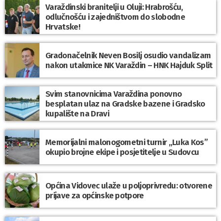
Varaždinski branitelji u Oluji: Hrabrošću,
odlučnošću i zajedništvom do slobodne
Hrvatske!
Gradonačelnik Neven Bosilj osudio vandalizam
nakon utakmice NK Varaždin – HNK Hajduk Split
Svim stanovnicima Varaždina ponovno
besplatan ulaz na Gradske bazene i Gradsko
kupalište na Dravi
Memorijalni malonogometni turnir „Luka Kos”
okupio brojne ekipe i posjetitelje u Sudovcu
Općina Vidovec ulaže u poljoprivredu: otvorene
prijave za općinske potpore