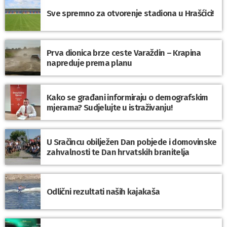
Sve spremno za otvorenje stadiona u Hrašćici!
Prva dionica brze ceste Varaždin – Krapina
napreduje prema planu
Kako se građani informiraju o demografskim
mjerama? Sudjelujte u istraživanju!
U Sračincu obilježen Dan pobjede i domovinske
zahvalnosti te Dan hrvatskih branitelja
Odlični rezultati naših kajakaša