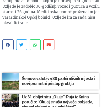
zadnji dio automobila kojim je upravljao 51-godišnjak.
Ozljede je zadobio 30-godišnji vozač i putnica u vozilu
starosti 26 godina. Medicinska pomoć pružena im je u
varaždinskoj Općoj bolnici. Ozljede im za sada nisu
okvalificirane.
Šemovec dobiva 80 parkirališnih mjesta i
novi prometni pristup groblju
Uz 31. obljetnicu „Oluje“; Puja iz Knina
poručio: “Oluja je naša najveća pobjeda,