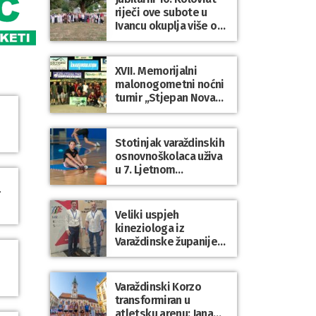
riječi ove subote u
Ivancu okuplja više od
50 pjesnika
XVII. Memorijalni
malonogometni noćni
turnir „Stjepan Novak“
okupio brojne ekipe i
posjetitelje u Grani
Stotinjak varaždinskih
osnovnoškolaca uživa
u 7. Ljetnom
sportskom višeboju
l
Veliki uspjeh
kineziologa iz
Varaždinske županije
na 34. međunarodnoj
ljetnoj školi
kineziologa u Poreču
Varaždinski Korzo
transformiran u
atletsku arenu: Jana