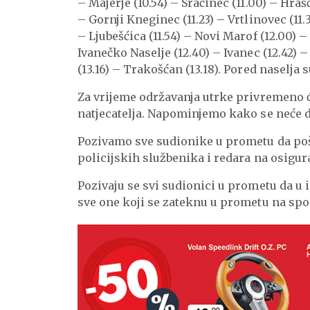
– Majerje (10.54) – Sračinec (11.00) – Hraš
– Gornji Kneginec (11.23) – Vrtlinovec (11
– Ljubešćica (11.54) – Novi Marof (12.00) –
Ivanečko Naselje (12.40) – Ivanec (12.42) –
(13.16) – Trakošćan (13.18). Pored naselj
Za vrijeme održavanja utrke privremeno 
natjecatelja. Napominjemo kako se neće do
Pozivamo sve sudionike u prometu da poš
policijskih službenika i redara na osigur
Pozivaju se svi sudionici u prometu da u
sve one koji se zateknu u prometu na sp