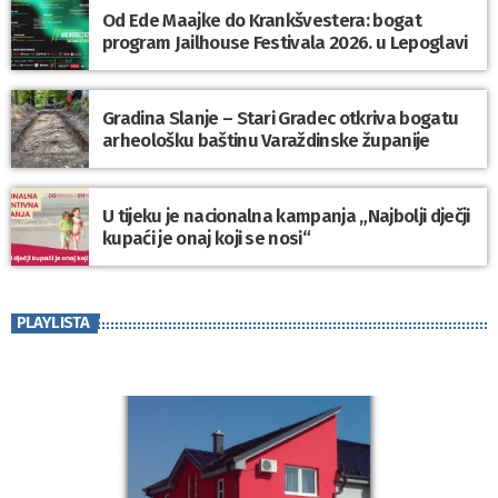
Od Ede Maajke do Krankšvestera: bogat
program Jailhouse Festivala 2026. u Lepoglavi
Gradina Slanje – Stari Gradec otkriva bogatu
arheološku baštinu Varaždinske županije
U tijeku je nacionalna kampanja „Najbolji dječji
kupaći je onaj koji se nosi“
PLAYLISTA