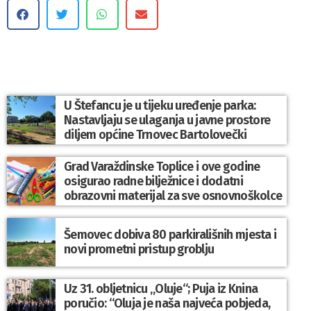
U Štefancu je u tijeku uređenje parka:
Nastavljaju se ulaganja u javne prostore
diljem općine Trnovec Bartolovečki
Grad Varaždinske Toplice i ove godine
osigurao radne bilježnice i dodatni
obrazovni materijal za sve osnovnoškolce
Šemovec dobiva 80 parkirališnih mjesta i
novi prometni pristup groblju
Uz 31. obljetnicu „Oluje“; Puja iz Knina
poručio: “Oluja je naša najveća pobjeda,