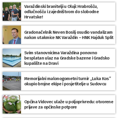
Varaždinski branitelji u Oluji: Hrabrošću,
odlučnošću i zajedništvom do slobodne
Hrvatske!
Gradonačelnik Neven Bosilj osudio vandalizam
nakon utakmice NK Varaždin – HNK Hajduk Split
Svim stanovnicima Varaždina ponovno
besplatan ulaz na Gradske bazene i Gradsko
kupalište na Dravi
Memorijalni malonogometni turnir „Luka Kos”
okupio brojne ekipe i posjetitelje u Sudovcu
Općina Vidovec ulaže u poljoprivredu: otvorene
prijave za općinske potpore