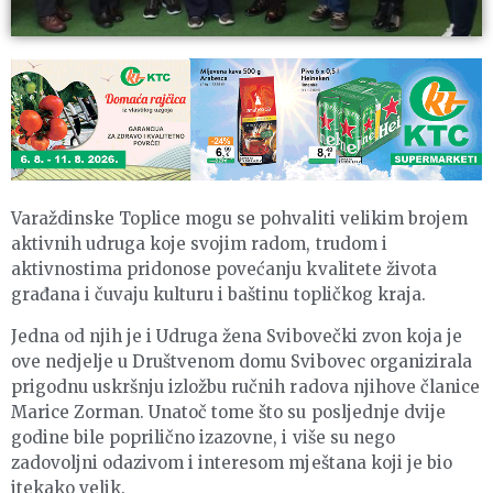
Varaždinske Toplice mogu se pohvaliti velikim brojem
aktivnih udruga koje svojim radom, trudom i
aktivnostima pridonose povećanju kvalitete života
građana i čuvaju kulturu i baštinu topličkog kraja.
Jedna od njih je i Udruga žena Svibovečki zvon koja je
ove nedjelje u Društvenom domu Svibovec organizirala
prigodnu uskršnju izložbu ručnih radova njihove članice
Marice Zorman. Unatoč tome što su posljednje dvije
godine bile poprilično izazovne, i više su nego
zadovoljni odazivom i interesom mještana koji je bio
itekako velik.