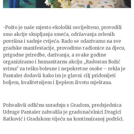
-Pošto je naše mjesto ekološki osviješteno, provodili
smo akcije skupljanja smeća, održavanja zelenih
površina i sadnje cvijeća. Rado se odazivamo na sve
gradske manifestacije, provodimo radionice za djecu,
prigodne priredbe, darivanja, a svake godine
organiziramo i humanitarnu akciju „Radostan Božić
svima” za teško bolesne i nepokretne osobe – rekla je
Pantaler dodavši kako im je glavni cilj pridonijeti
boljem, kvalitetnijem i ljepšem životu mještana.
Pohvalivši odličnu suradnju s Gradom, predsjednica
Udruge Pantaler zahvalila je gradonačelnici Dragici
Ratković i Gradskom vijeću na kontinuiranoj podršci.