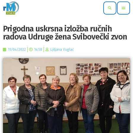
search
menu
Prigodna uskrsna izložba ručnih
radova Udruge žena Svibovečki zvon
11/04/2022
14:58
Ljiljana Vuglač