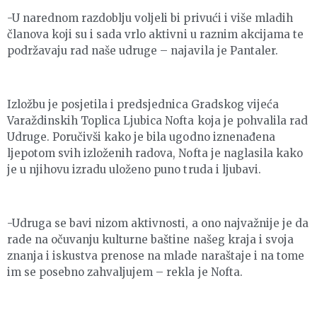
-U narednom razdoblju voljeli bi privući i više mladih
članova koji su i sada vrlo aktivni u raznim akcijama te
podržavaju rad naše udruge – najavila je Pantaler.
Izložbu je posjetila i predsjednica Gradskog vijeća
Varaždinskih Toplica Ljubica Nofta koja je pohvalila rad
Udruge. Poručivši kako je bila ugodno iznenađena
ljepotom svih izloženih radova, Nofta je naglasila kako
je u njihovu izradu uloženo puno truda i ljubavi.
-Udruga se bavi nizom aktivnosti, a ono najvažnije je da
rade na očuvanju kulturne baštine našeg kraja i svoja
znanja i iskustva prenose na mlade naraštaje i na tome
im se posebno zahvaljujem – rekla je Nofta.