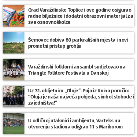
Grad Varaždinske Toplice i ove godine osigurao
radne bilježnice i dodatni obrazovni materijal za
sve osnovnoškolce
Šemovec dobiva 80 parkirališnih mjesta i novi
prometni pristup groblju
Varaždinski folklorni ansambl sudjelovao na
Triangle Folklore Festivalu u Danskoj
Uz 31. obljetnicu „Oluje“; Puja iz Knina poručio:
“Oluja je naša najveća pobjeda, simbol slobode i
zajedništva!”
U odličnoj utakmici i ambijentu, Varteks na
otvorenju stadiona odigrao 1:1 s Mariborom