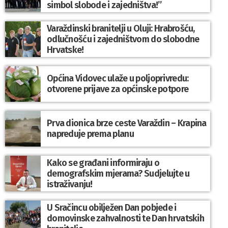
simbol slobode i zajedništva!”
Varaždinski branitelji u Oluji: Hrabrošću,
odlučnošću i zajedništvom do slobodne
Hrvatske!
Općina Vidovec ulaže u poljoprivredu:
otvorene prijave za općinske potpore
Prva dionica brze ceste Varaždin – Krapina
napreduje prema planu
Kako se građani informiraju o
demografskim mjerama? Sudjelujte u
istraživanju!
U Sračincu obilježen Dan pobjede i
domovinske zahvalnosti te Dan hrvatskih