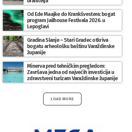
branitelja
Od Ede Maajke do Krankšvestera: bogat
program Jailhouse Festivala 2026. u
Lepoglavi
Gradina Slanje – Stari Gradec otkriva
bogatu arheološku baštinu Varaždinske
županije
Minerva pred tehničkim pregledom:
Završava jedna od najvećih investicija u
zdravstveni turizam Varaždinske županije
LOAD MORE