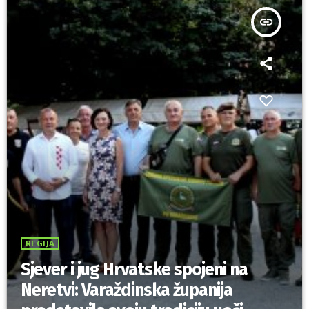
insert_link
REGIJA
Sjever i jug Hrvatske spojeni na
Neretvi: Varaždinska županija