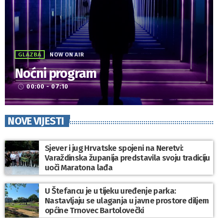
GLAZBA
NOW ON AIR
Noćni program
00:00 - 07:10
access_time
NOVE VIJESTI
Sjever i jug Hrvatske spojeni na Neretvi:
Varaždinska županija predstavila svoju tradiciju
uoči Maratona lađa
U Štefancu je u tijeku uređenje parka:
Nastavljaju se ulaganja u javne prostore diljem
općine Trnovec Bartolovečki