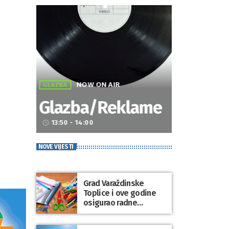
NOW ON AIR
GLAZBA
Glazba/Reklame
13:50 - 14:00
access_time
NOVE VIJESTI
Grad Varaždinske
Toplice i ove godine
osigurao radne
bilježnice i dodatni
obrazovni materijal za