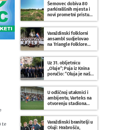
sve osnovnoškolce
Šemovec dobiva 80
parkirališnih mjesta i
novi prometni pristup
groblju
Varaždinski folklorni
ansambl sudjelovao
na Triangle Folklore
Festivalu u Danskoj
Uz 31. obljetnicu
„Oluje“; Puja iz Knina
poručio: “Oluja je naša
najveća pobjeda,
simbol slobode i
zajedništva!”
U odličnoj utakmici i
ambijentu, Varteks na
otvorenju stadiona
odigrao 1:1 s
e
Mariborom
Varaždinski branitelji u
 te
Oluji: Hrabrošću,