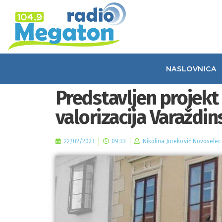
NASLOVNICA
Predstavljen projekt 
valorizacija Varaždi
22/02/2023
09:33
Nikolina Jureković Novoselec