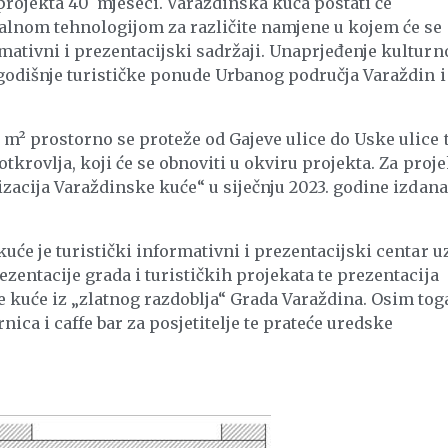
 projekta 40 mjeseci. Varaždinska kuća postati će
alnom tehnologijom za različite namjene u kojem će se
mativni i prezentacijski sadržaji. Unaprjeđenje kulturn
ogodišnje turističke ponude Urbanog područja Varaždin i
m² prostorno se proteže od Gajeve ulice do Uske ulice 
otkrovlja, koji će se obnoviti u okviru projekta. Za proje
izacija Varaždinske kuće“ u siječnju 2023. godine izdana
uće je turistički informativni i prezentacijski centar u
zentacije grada i turističkih projekata te prezentacija
kuće iz „zlatnog razdoblja“ Grada Varaždina. Osim tog
nica i caffe bar za posjetitelje te prateće uredske