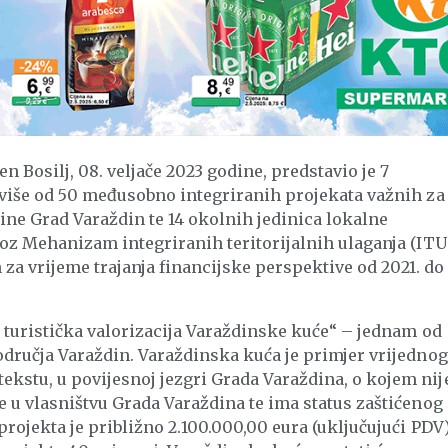
 Bosilj, 08. veljače 2023 godine, predstavio je 7
u više od 50 međusobno integriranih projekata važnih za
ine Grad Varaždin te 14 okolnih jedinica lokalne
roz Mehanizam integriranih teritorijalnih ulaganja (ITU
a vrijeme trajanja financijske perspektive od 2021. do
i turistička valorizacija Varaždinske kuće“ – jednam od
odručja Varaždin. Varaždinska kuća je primjer vrijednog
kstu, u povijesnoj jezgri Grada Varaždina, o kojem nij
e u vlasništvu Grada Varaždina te ima status zaštićenog
rojekta je približno 2.100.000,00 eura (uključujući PDV)