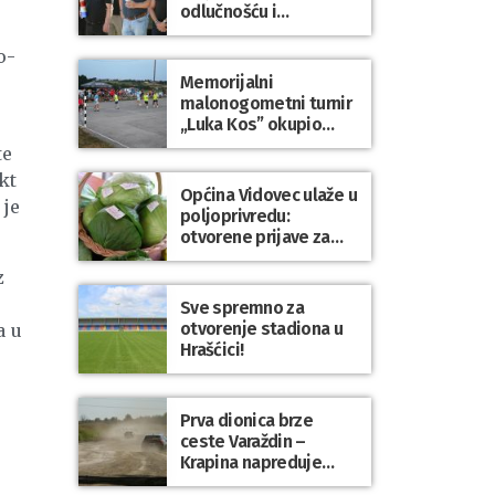
odlučnošću i
zajedništvom do
slobodne Hrvatske!
o-
Memorijalni
malonogometni turnir
„Luka Kos” okupio
brojne ekipe i
te
posjetitelje u Sudovcu
kt
Općina Vidovec ulaže u
 je
poljoprivredu:
otvorene prijave za
općinske potpore
z
Sve spremno za
otvorenje stadiona u
a u
Hrašćici!
Prva dionica brze
ceste Varaždin –
Krapina napreduje
prema planu