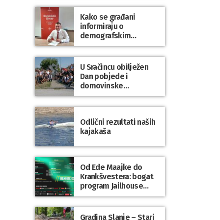
Kako se građani
informiraju o
demografskim
mjerama? Sudjelujte u
istraživanju!
U Sračincu obilježen
Dan pobjede i
domovinske
zahvalnosti te Dan
hrvatskih branitelja
Odlični rezultati naših
kajakaša
Od Ede Maajke do
Krankšvestera: bogat
program Jailhouse
Festivala 2026. u
Lepoglavi
Gradina Slanje – Stari