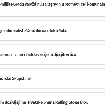
emljište Gradu Varaždinu za izgradnju prometnice i komunal
čje odmaralište Varaždin na otoku Rabu
omoćnicima i zadržava cijenu dječjih vrtića
podrške Skupštine!
nim doživljajima Hrvatske prema Rolling Stone UK-u