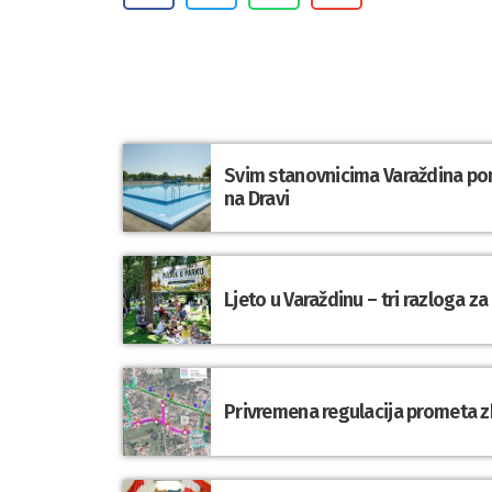
Svim stanovnicima Varaždina po
na Dravi
Ljeto u Varaždinu – tri razloga z
Privremena regulacija prometa 