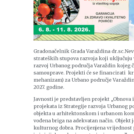
Gradonačelnik Grada Varaždina dr.sc.Neven
strateških stupova razvoja koji uključuj
razvoj Urbanog područja Varaždin kojeg č
samouprave. Projekti će se financirati k
mehanizam) za Urbano područje Varaždin z
2027. godine.
Javnosti je predstavljen projekt „Obnova 
projekata iz Strategije razvoja Urbanog p
objekta u arhitektonskom i urbanom konte
vođena briga na adekvatan način. Objekt j
kulturnog dobra. Procijenjena vrijednost p