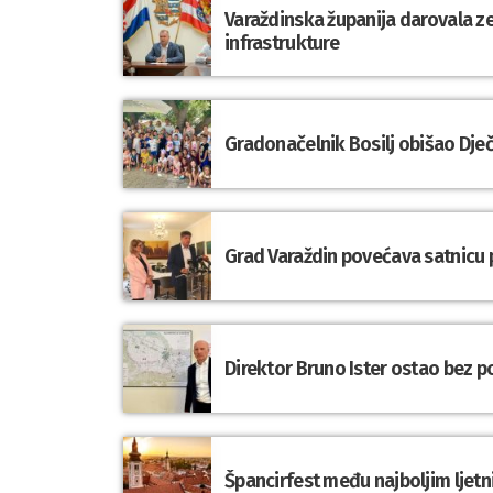
Varaždinska županija darovala z
infrastrukture
Gradonačelnik Bosilj obišao Dje
Grad Varaždin povećava satnicu p
Direktor Bruno Ister ostao bez 
Špancirfest među najboljim ljet