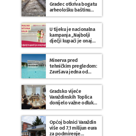
Gradec otkriva bogatu
arheološku baštinu
Varaždinske županije
U tijeku je nacionalna
kampanja „Najbolji
dječji kupaći je onaj
koji se nosi“
Minerva pred
tehničkim pregledom:
Završava jedna od
najvećih investicija u
zdravstveni turizam
Varaždinske županije
Gradsko vijeće
Varaždinskih Toplica
donijelo važne odluke
za kvalitetnije
upravljanje gradskom
imovinom i
Općoj bolnici Varaždin
komunalnim sustavom
više od 7,1 milijun eura
za podmirenje