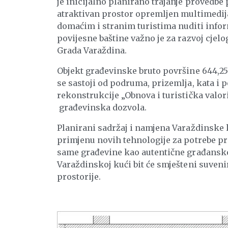
je inicijalno planirano trajanje provedbe
atraktivan prostor opremljen multimedij
domaćim i stranim turistima nuditi infor
povijesne baštine važno je za razvoj cjel
Grada Varaždina.
Objekt građevinske bruto površine 644,25 
se sastoji od podruma, prizemlja, kata i p
rekonstrukcije „Obnova i turistička valor
građevinska dozvola.
Planirani sadržaj i namjena Varaždinske k
primjenu novih tehnologije za potrebe pre
same građevine kao autentične građanske 
Varaždinskoj kući bit će smješteni suvenir
prostorije.