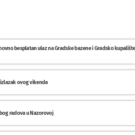
novno besplatan ulaz na Gradske bazene i Gradsko kupališt
a izlazak ovog vikenda
zbog radova u Nazorovoj