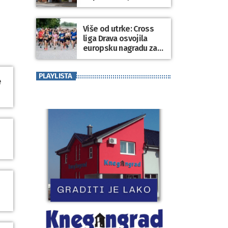
dospjelih obveza
prema dobavljačima
Više od utrke: Cross
liga Drava osvojila
europsku nagradu za
sport koji povezuje
generacije
PLAYLISTA
e