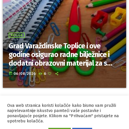
REGIJA
Grad Varaždinske Toplice i ove
godine osigurao radne bilježnice i
dodatni obrazovni materijal za sve
osnovnoškolce
today
06/08/2026
6
Ova web stranica koristi kolačiće kako bismo vam pružili
IZRADA I HOSTING
ORBIS
najrelevantnije iskustvo pamteći vaše postavke i
ponavljajuće posjete. Klikom na "Prihvaćam" pristajete na
MARKETING
PRAVILA PRIVATNOSTI
upotrebu kolačića.