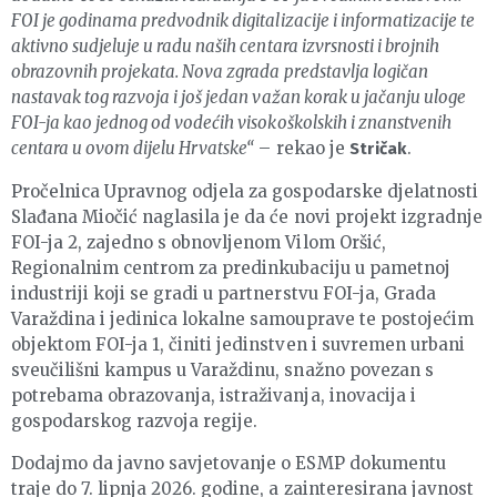
FOI je godinama predvodnik digitalizacije i informatizacije te
aktivno sudjeluje u radu naših centara izvrsnosti i brojnih
obrazovnih projekata. Nova zgrada predstavlja logičan
nastavak tog razvoja i još jedan važan korak u jačanju uloge
FOI-ja kao jednog od vodećih visokoškolskih i znanstvenih
centara u ovom dijelu Hrvatske“
– rekao je
.
Stričak
Pročelnica Upravnog odjela za gospodarske djelatnosti
Slađana Miočić naglasila je da će novi projekt izgradnje
FOI-ja 2, zajedno s obnovljenom Vilom Oršić,
Regionalnim centrom za predinkubaciju u pametnoj
industriji koji se gradi u partnerstvu FOI-ja, Grada
Varaždina i jedinica lokalne samouprave te postojećim
objektom FOI-ja 1, činiti jedinstven i suvremen urbani
sveučilišni kampus u Varaždinu, snažno povezan s
potrebama obrazovanja, istraživanja, inovacija i
gospodarskog razvoja regije.
Dodajmo da javno savjetovanje o ESMP dokumentu
traje do 7. lipnja 2026. godine, a zainteresirana javnost