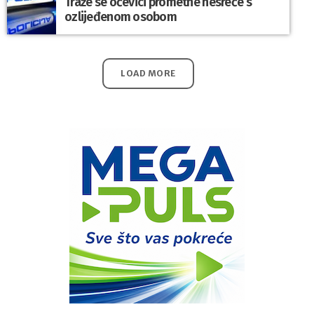
Traže se očevici prometne nesreće s
ozlijeđenom osobom
LOAD MORE