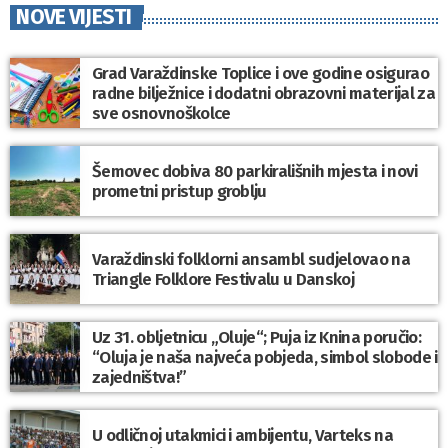
NOVE VIJESTI
Grad Varaždinske Toplice i ove godine osigurao
radne bilježnice i dodatni obrazovni materijal za
sve osnovnoškolce
Šemovec dobiva 80 parkirališnih mjesta i novi
prometni pristup groblju
Varaždinski folklorni ansambl sudjelovao na
Triangle Folklore Festivalu u Danskoj
Uz 31. obljetnicu „Oluje“; Puja iz Knina poručio:
“Oluja je naša najveća pobjeda, simbol slobode i
zajedništva!”
U odličnoj utakmici i ambijentu, Varteks na