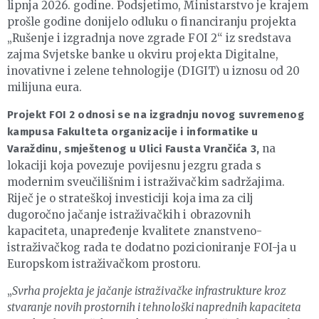
lipnja 2026. godine. Podsjetimo, Ministarstvo je krajem
prošle godine donijelo odluku o financiranju projekta
„Rušenje i izgradnja nove zgrade FOI 2“ iz sredstava
zajma Svjetske banke u okviru projekta Digitalne,
inovativne i zelene tehnologije (DIGIT) u iznosu od 20
milijuna eura.
Projekt FOI 2 odnosi se na izgradnju novog suvremenog
kampusa Fakulteta organizacije i informatike u
na
Varaždinu, smještenog u Ulici Fausta Vrančića 3,
lokaciji koja povezuje povijesnu jezgru grada s
modernim sveučilišnim i istraživačkim sadržajima.
Riječ je o strateškoj investiciji koja ima za cilj
dugoročno jačanje istraživačkih i obrazovnih
kapaciteta, unapređenje kvalitete znanstveno-
istraživačkog rada te dodatno pozicioniranje FOI-ja u
Europskom istraživačkom prostoru.
„
Svrha projekta je jačanje istraživačke infrastrukture kroz
stvaranje novih prostornih i tehnološki naprednih kapaciteta