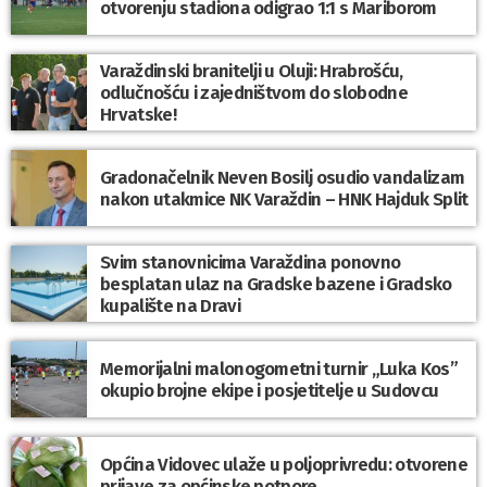
otvorenju stadiona odigrao 1:1 s Mariborom
Varaždinski branitelji u Oluji: Hrabrošću,
odlučnošću i zajedništvom do slobodne
Hrvatske!
Gradonačelnik Neven Bosilj osudio vandalizam
nakon utakmice NK Varaždin – HNK Hajduk Split
Svim stanovnicima Varaždina ponovno
besplatan ulaz na Gradske bazene i Gradsko
kupalište na Dravi
Memorijalni malonogometni turnir „Luka Kos”
okupio brojne ekipe i posjetitelje u Sudovcu
Općina Vidovec ulaže u poljoprivredu: otvorene
prijave za općinske potpore