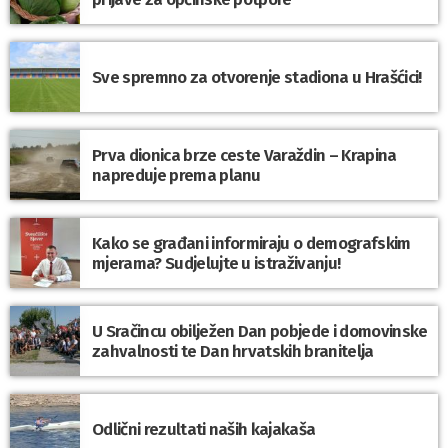
Sve spremno za otvorenje stadiona u Hrašćici!
Prva dionica brze ceste Varaždin – Krapina
napreduje prema planu
Kako se građani informiraju o demografskim
mjerama? Sudjelujte u istraživanju!
U Sračincu obilježen Dan pobjede i domovinske
zahvalnosti te Dan hrvatskih branitelja
Odlični rezultati naših kajakaša