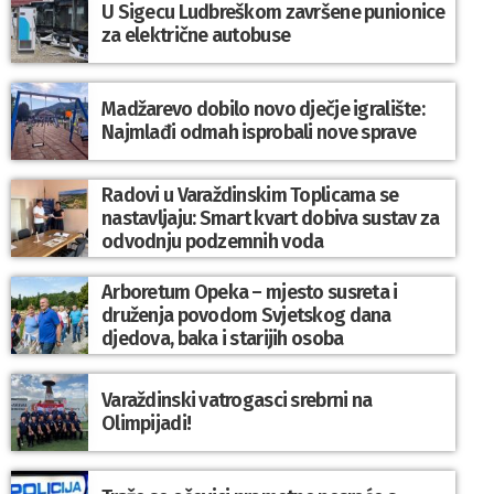
U Sigecu Ludbreškom završene punionice
za električne autobuse
Madžarevo dobilo novo dječje igralište:
Najmlađi odmah isprobali nove sprave
Radovi u Varaždinskim Toplicama se
nastavljaju: Smart kvart dobiva sustav za
odvodnju podzemnih voda
Arboretum Opeka – mjesto susreta i
druženja povodom Svjetskog dana
djedova, baka i starijih osoba
Varaždinski vatrogasci srebrni na
Olimpijadi!