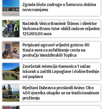
Zgrada bivše zadruge u Šemovcu dobiva
novu namjenu
Načelnik Vinice Branimir Štimec i direktor
Varkoma Bruno Ister obišli radove vrijedne
125.000,00 eura
Potpisani ugovori vrijedni gotovo 80
tisuća eura za asfaltiranje cesta na
području Varaždinskih Toplica
Završetak retencije Kamenica 1 važan
iskorak u zaštiti Lepoglave i doline Bednje
od poplava
Mještani Dubravca proslavili Anino: Oko
400 vjernika okupilo se na tradicionalnom
proštenju