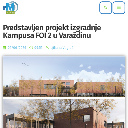
search
menu
Predstavljen projekt izgradnje
Kampusa FOI 2 u Varaždinu
02/06/2026
09:55
Ljiljana Vuglač