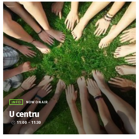
INFO
NOW ON AIR
U centru
11:00 - 11:30
access_time