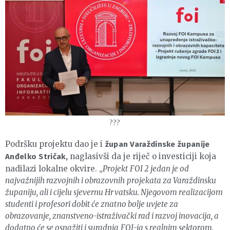
???
Podršku projektu dao je i
župan Varaždinske županije
naglasivši da je riječ o investiciji koja
Anđelko Stričak,
nadilazi lokalne okvire. „
Projekt FOI 2 jedan je od
najvažnijih razvojnih i obrazovnih projekata za Varaždinsku
županiju, ali i cijelu sjevernu Hrvatsku. Njegovom realizacijom
studenti i profesori dobit će znatno bolje uvjete za
obrazovanje, znanstveno-istraživački rad i razvoj inovacija, a
dodatno će se osnažiti i suradnja FOI-ja s realnim sektorom.