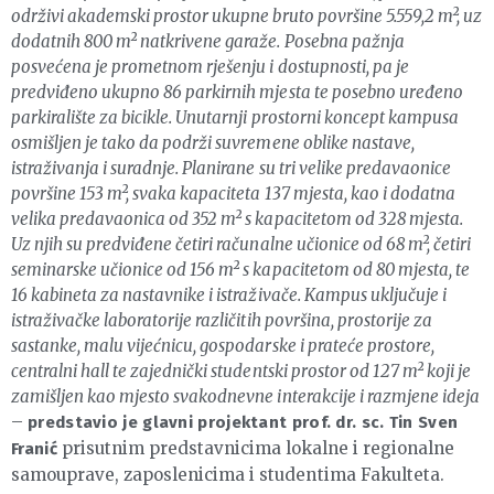
održivi akademski prostor ukupne bruto površine 5.559,2 m², uz
dodatnih 800 m² natkrivene garaže. Posebna pažnja
posvećena je prometnom rješenju i dostupnosti, pa je
predviđeno ukupno 86 parkirnih mjesta te posebno uređeno
parkiralište za bicikle. Unutarnji prostorni koncept kampusa
osmišljen je tako da podrži suvremene oblike nastave,
istraživanja i suradnje. Planirane su tri velike predavaonice
površine 153 m², svaka kapaciteta 137 mjesta, kao i dodatna
velika predavaonica od 352 m² s kapacitetom od 328 mjesta.
Uz njih su predviđene četiri računalne učionice od 68 m², četiri
seminarske učionice od 156 m² s kapacitetom od 80 mjesta, te
16 kabineta za nastavnike i istraživače. Kampus uključuje i
istraživačke laboratorije različitih površina, prostorije za
sastanke, malu vijećnicu, gospodarske i prateće prostore,
centralni hall te zajednički studentski prostor od 127 m² koji je
zamišljen kao mjesto svakodnevne interakcije i razmjene ideja
–
predstavio je glavni projektant prof. dr. sc. Tin Sven
prisutnim predstavnicima lokalne i regionalne
Franić
samouprave, zaposlenicima i studentima Fakulteta.