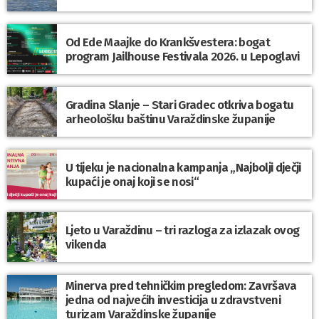
Od Ede Maajke do Krankšvestera: bogat
program Jailhouse Festivala 2026. u Lepoglavi
Gradina Slanje – Stari Gradec otkriva bogatu
arheološku baštinu Varaždinske županije
U tijeku je nacionalna kampanja „Najbolji dječji
kupaći je onaj koji se nosi“
Ljeto u Varaždinu – tri razloga za izlazak ovog
vikenda
Minerva pred tehničkim pregledom: Završava
jedna od najvećih investicija u zdravstveni
turizam Varaždinske županije