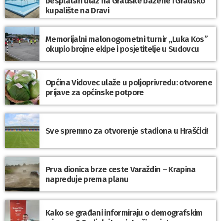
besplatan ulaz na Gradske bazene i Gradsko
kupalište na Dravi
Memorijalni malonogometni turnir „Luka Kos”
okupio brojne ekipe i posjetitelje u Sudovcu
Općina Vidovec ulaže u poljoprivredu: otvorene
prijave za općinske potpore
Sve spremno za otvorenje stadiona u Hrašćici!
Prva dionica brze ceste Varaždin – Krapina
napreduje prema planu
Kako se građani informiraju o demografskim