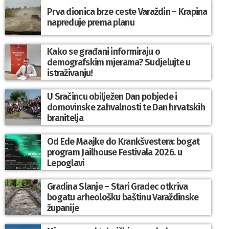
Prva dionica brze ceste Varaždin – Krapina
napreduje prema planu
Kako se građani informiraju o
demografskim mjerama? Sudjelujte u
istraživanju!
U Sračincu obilježen Dan pobjede i
domovinske zahvalnosti te Dan hrvatskih
branitelja
Od Ede Maajke do Krankšvestera: bogat
program Jailhouse Festivala 2026. u
Lepoglavi
Gradina Slanje – Stari Gradec otkriva
bogatu arheološku baštinu Varaždinske
županije