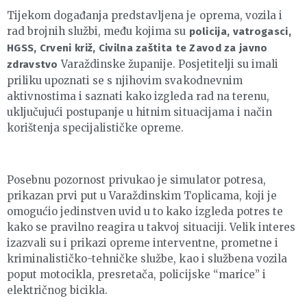
Tijekom događanja predstavljena je oprema, vozila i
rad brojnih službi, među kojima su
policija, vatrogasci,
HGSS, Crveni križ, Civilna zaštita te Zavod za javno
Varaždinske županije. Posjetitelji su imali
zdravstvo
priliku upoznati se s njihovim svakodnevnim
aktivnostima i saznati kako izgleda rad na terenu,
uključujući postupanje u hitnim situacijama i način
korištenja specijalističke opreme.
Posebnu pozornost privukao je simulator potresa,
prikazan prvi put u Varaždinskim Toplicama, koji je
omogućio jedinstven uvid u to kako izgleda potres te
kako se pravilno reagira u takvoj situaciji. Velik interes
izazvali su i prikazi opreme interventne, prometne i
kriminalističko-tehničke službe, kao i službena vozila
poput motocikla, presretača, policijske “marice” i
električnog bicikla.