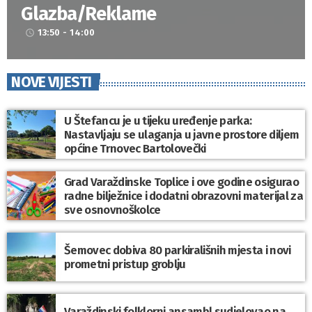
Glazba/Reklame
13:50 - 14:00
access_time
NOVE VIJESTI
U Štefancu je u tijeku uređenje parka:
Nastavljaju se ulaganja u javne prostore diljem
općine Trnovec Bartolovečki
Grad Varaždinske Toplice i ove godine osigurao
radne bilježnice i dodatni obrazovni materijal za
sve osnovnoškolce
Šemovec dobiva 80 parkirališnih mjesta i novi
prometni pristup groblju
Varaždinski folklorni ansambl sudjelovao na