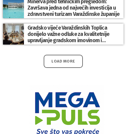
Minerva pred tehničkim pregledom:
Završava jedna od najvećih investicija u
zdravstveni turizam Varaždinske županije
Gradsko vijeće Varaždinskih Toplica
donijelo važne odluke za kvalitetnije
upravljanje gradskom imovinom i
komunalnim sustavom
LOAD MORE