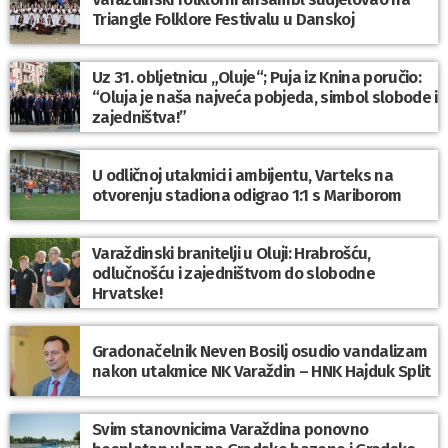
Triangle Folklore Festivalu u Danskoj
Uz 31. obljetnicu „Oluje“; Puja iz Knina poručio:
“Oluja je naša najveća pobjeda, simbol slobode i
zajedništva!”
U odličnoj utakmici i ambijentu, Varteks na
otvorenju stadiona odigrao 1:1 s Mariborom
Varaždinski branitelji u Oluji: Hrabrošću,
odlučnošću i zajedništvom do slobodne
Hrvatske!
Gradonačelnik Neven Bosilj osudio vandalizam
nakon utakmice NK Varaždin – HNK Hajduk Split
Svim stanovnicima Varaždina ponovno