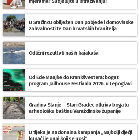
mjerama? Sudjelujte u istraživanju!
U Sračincu obilježen Dan pobjede i domovinske
zahvalnosti te Dan hrvatskih branitelja
Odlični rezultati naših kajakaša
Od Ede Maajke do Krankšvestera: bogat
program Jailhouse Festivala 2026. u Lepoglavi
Gradina Slanje – Stari Gradec otkriva bogatu
arheološku baštinu Varaždinske županije
U tijeku je nacionalna kampanja „Najbolji dječji
kupaći je onaj koji se nosi“