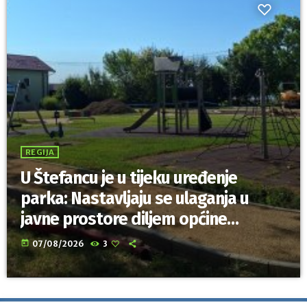
REGIJA
U Štefancu je u tijeku uređenje
parka: Nastavljaju se ulaganja u
javne prostore diljem općine
Trnovec Bartolovečki
today
07/08/2026
3