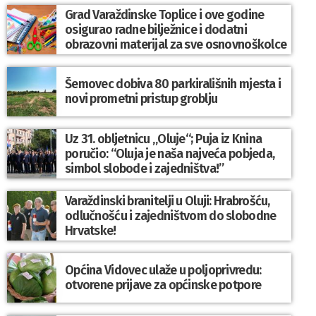
Grad Varaždinske Toplice i ove godine
osigurao radne bilježnice i dodatni
obrazovni materijal za sve osnovnoškolce
Šemovec dobiva 80 parkirališnih mjesta i
novi prometni pristup groblju
Uz 31. obljetnicu „Oluje“; Puja iz Knina
poručio: “Oluja je naša najveća pobjeda,
simbol slobode i zajedništva!”
Varaždinski branitelji u Oluji: Hrabrošću,
odlučnošću i zajedništvom do slobodne
Hrvatske!
Općina Vidovec ulaže u poljoprivredu:
otvorene prijave za općinske potpore