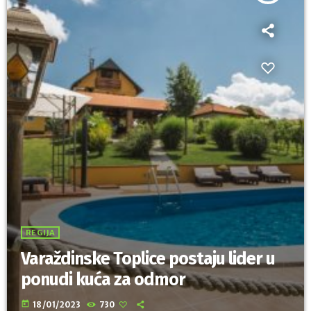
REGIJA
Varaždinske Toplice postaju lider u
ponudi kuća za odmor
today
18/01/2023
730