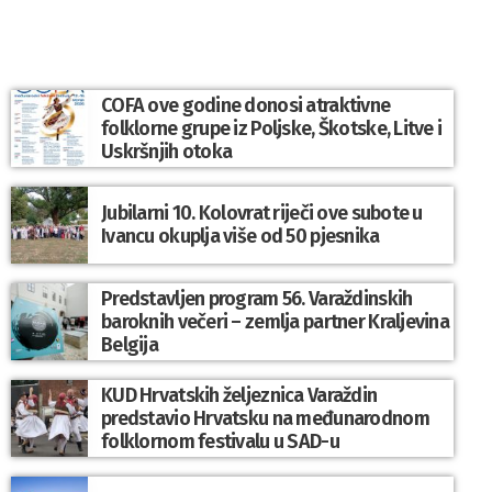
COFA ove godine donosi atraktivne
folklorne grupe iz Poljske, Škotske, Litve i
Uskršnjih otoka
Jubilarni 10. Kolovrat riječi ove subote u
Ivancu okuplja više od 50 pjesnika
Predstavljen program 56. Varaždinskih
baroknih večeri – zemlja partner Kraljevina
Belgija
KUD Hrvatskih željeznica Varaždin
predstavio Hrvatsku na međunarodnom
folklornom festivalu u SAD-u