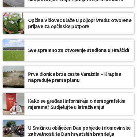
Općina Vidovec ulaže u poljoprivredu: otvorene
prijave za općinske potpore
Sve spremno za otvorenje stadiona u Hrašćici!
Prva dionica brze ceste Varaždin – Krapina
napreduje prema planu
Kako se građani informiraju o demografskim
mjerama? Sudjelujte u istraživanju!
U Sračincu obilježen Dan pobjede i domovinske
zahvalnosti te Dan hrvatskih branitelja