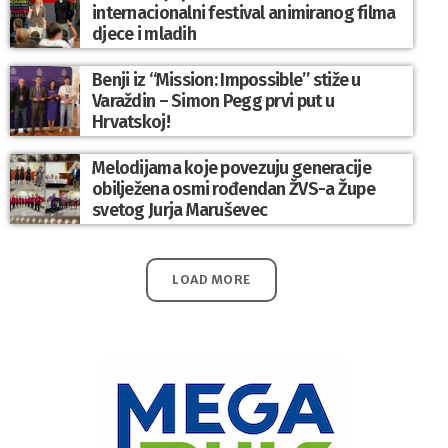
internacionalni festival animiranog filma
djece i mladih
Benji iz “Mission: Impossible” stiže u
Varaždin – Simon Pegg prvi put u
Hrvatskoj!
Melodijama koje povezuju generacije
obilježena osmi rođendan ŽVS-a Župe
svetog Jurja Maruševec
LOAD MORE