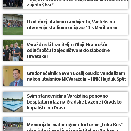
zajedništva!”
U odličnoj utakmici i ambijentu, Varteks na
otvorenju stadiona odigrao 1:1 s Mariborom
Varaždinski branitelji u Oluji: Hrabrošću,
odlučnošću i zajedništvom do slobodne
Hrvatske!
Gradonačelnik Neven Bosilj osudio vandalizam
nakon utakmice NK Varaždin – HNK Hajduk Split
Svim stanovnicima Varaždina ponovno
besplatan ulaz na Gradske bazene i Gradsko
kupalište na Dravi
Memorijalni malonogometni turnir „Luka Kos”
okupio brojne ekipe i posjetitelje u Sudovcu