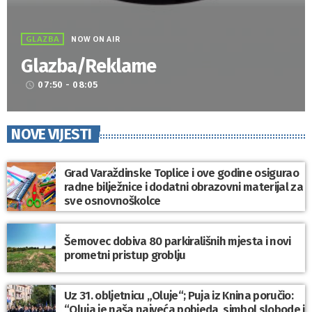
GLAZBA
NOW ON AIR
Glazba/Reklame
07:50 - 08:05
access_time
NOVE VIJESTI
Grad Varaždinske Toplice i ove godine osigurao
radne bilježnice i dodatni obrazovni materijal za
sve osnovnoškolce
Šemovec dobiva 80 parkirališnih mjesta i novi
prometni pristup groblju
Uz 31. obljetnicu „Oluje“; Puja iz Knina poručio:
“Oluja je naša najveća pobjeda, simbol slobode i