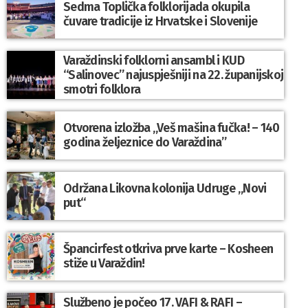
Sedma Toplička folklorijada okupila
čuvare tradicije iz Hrvatske i Slovenije
Varaždinski folklorni ansambl i KUD
“Salinovec” najuspješniji na 22. županijskoj
smotri folklora
Otvorena izložba „Veš mašina fučka! – 140
godina željeznice do Varaždina”
Održana Likovna kolonija Udruge „Novi
put“
Špancirfest otkriva prve karte – Kosheen
stiže u Varaždin!
Službeno je počeo 17. VAFI & RAFI –