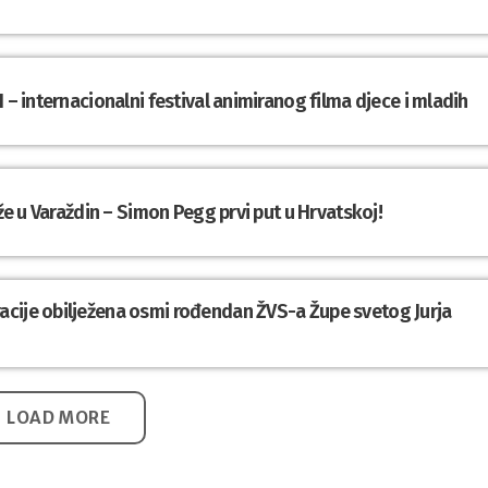
 – internacionalni festival animiranog filma djece i mladih
iže u Varaždin – Simon Pegg prvi put u Hrvatskoj!
cije obilježena osmi rođendan ŽVS-a Župe svetog Jurja
LOAD MORE