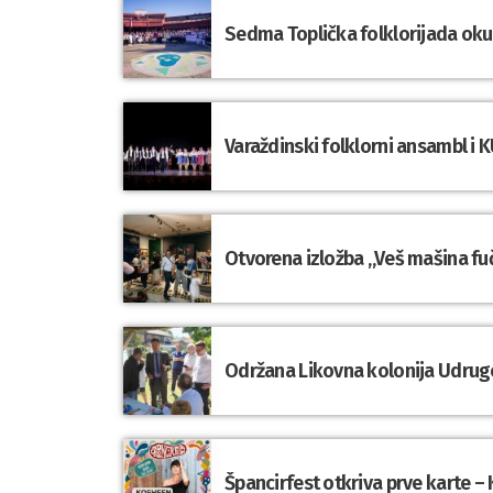
Sedma Toplička folklorijada okupi
Varaždinski folklorni ansambl i K
Otvorena izložba „Veš mašina fuč
Održana Likovna kolonija Udrug
Špancirfest otkriva prve karte – 