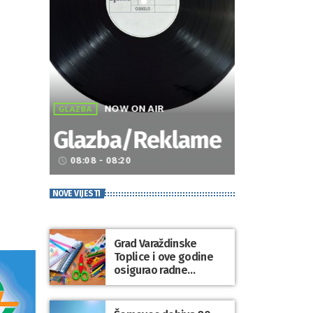
NOW ON AIR
GLAZBA
Glazba/Reklame
08:08 - 08:20
access_time
NOVE VIJESTI
Grad Varaždinske
Toplice i ove godine
osigurao radne
bilježnice i dodatni
obrazovni materijal za
sve osnovnoškolce