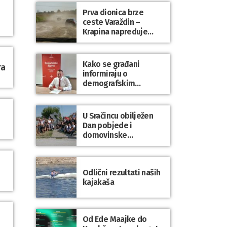
Prva dionica brze
ceste Varaždin –
Krapina napreduje
prema planu
Kako se građani
ra
informiraju o
demografskim
mjerama? Sudjelujte u
istraživanju!
U Sračincu obilježen
Dan pobjede i
domovinske
zahvalnosti te Dan
hrvatskih branitelja
Odlični rezultati naših
kajakaša
Od Ede Maajke do