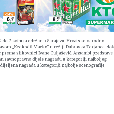
 3. do 7. svibnja održan u Sarajevu, Hrvatsko narodno
stavom „Krokodil Marko“ u režiji Dubravka Torjanca, dok
 prema slikovnici Ivane Guljašević. Ansambl predstave
dan ravnopravno dijele nagradu u kategoriji najboljeg
ijeljena nagrada u kategoriji najbolje scenografije,