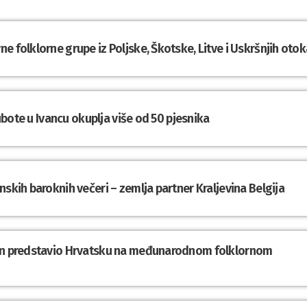
e folklorne grupe iz Poljske, Škotske, Litve i Uskršnjih otok
subote u Ivancu okuplja više od 50 pjesnika
nskih baroknih večeri – zemlja partner Kraljevina Belgija
din predstavio Hrvatsku na međunarodnom folklornom