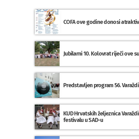
COFA ove godine donosi atraktivn
Jubilarni 10. Kolovrat riječi ove 
Predstavljen program 56. Varaždi
KUD Hrvatskih željeznica Varaž
festivalu u SAD-u