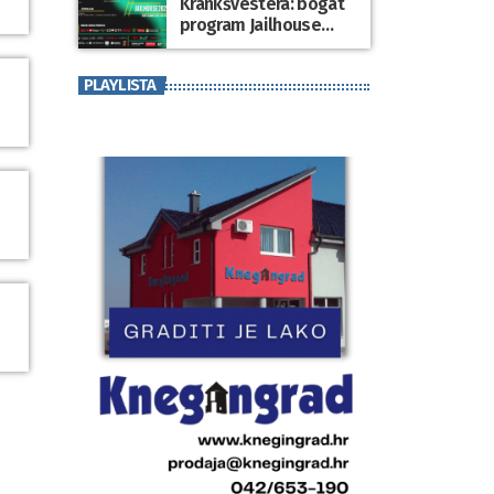
Krankšvestera: bogat
program Jailhouse
Festivala 2026. u
Lepoglavi
PLAYLISTA