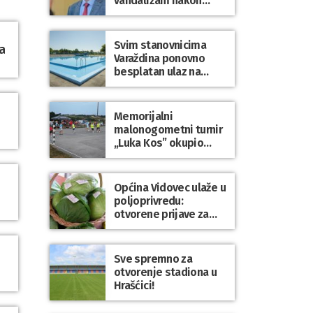
vandalizam nakon
utakmice NK Varaždin
– HNK Hajduk Split
Svim stanovnicima
a
Varaždina ponovno
besplatan ulaz na
Gradske bazene i
Gradsko kupalište na
Dravi
Memorijalni
malonogometni turnir
„Luka Kos” okupio
brojne ekipe i
posjetitelje u Sudovcu
Općina Vidovec ulaže u
poljoprivredu:
otvorene prijave za
općinske potpore
Sve spremno za
otvorenje stadiona u
Hrašćici!