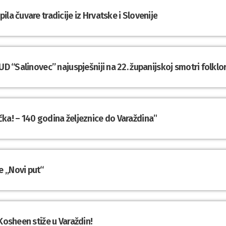
la čuvare tradicije iz Hrvatske i Slovenije
UD “Salinovec” najuspješniji na 22. županijskoj smotri folklo
ka! – 140 godina željeznice do Varaždina”
e „Novi put“
Kosheen stiže u Varaždin!