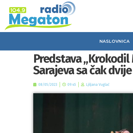
NASLOVNICA
Predstava „Krokodil M
Sarajeva sa čak dvij
08/05/2023
09:45
Ljiljana Vuglač