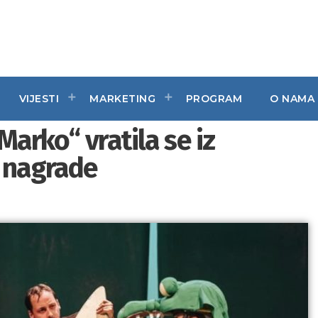
VIJESTI
MARKETING
PROGRAM
O NAMA
arko“ vratila se iz
e nagrade