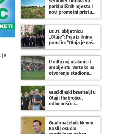
Šemovec dobiva 80
parkirališnih mjesta i
novi prometni pristup
groblju
Uz 31. obljetnicu
„Oluje“; Puja iz Knina
poručio: “Oluja je naša
najveća pobjeda,
simbol slobode i
 je
zajedništva!”
U odličnoj utakmici i
ambijentu, Varteks na
otvorenju stadiona
odigrao 1:1 s
Mariborom
Varaždinski branitelji u
Oluji: Hrabrošću,
odlučnošću i
zajedništvom do
slobodne Hrvatske!
Gradonačelnik Neven
Bosilj osudio