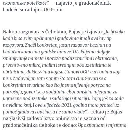
ekonomske poteškoće.“
– najavio je gradonačelnik
buduću suradnju s UGP-om.
Nakon razgovora s Čehokom, Bujas je izjavio
: „Ja bi volio
kada bi sa svim općinama i gradovima imali ovakav tip
razgovora. Znači konkretan, jasan razgovor baziran na
budućim koracima gradske uprave. Očekujemo daljnje
smanjivanje nameta i poreza poduzetnicima i obrtnicima,
prvenstveno mikro, malim i srednjim poduzetnicima te
obrtnicima, dakle svima koji su članovi UGP-a a i onima koji
nisu. Zadovoljan sam s onim što sam čuo. Govori se o
konkretnim stvarima kao što je smanjivanje poreza na
potrošnju, govori se o dodatnim ekonomskim mjerama za
ugrožene poduzetnike u sadašnjoj situaciji u kojoj još za sada
ne vidimo kraj. I ova slijedeća 2021. godina mora proteći uz
pomoć gradova i općina, a ne samo vlade
“– rekao je Bujas
naglasivši zadovoljstvo onime što je saznao od
gradonačelnika Čehoka te dodao:
Upoznat sam s mjerama