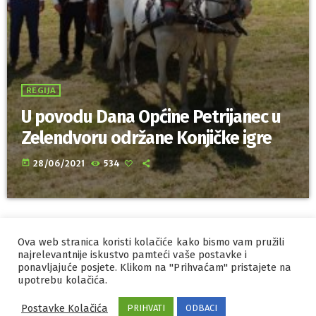
REGIJA
U povodu Dana Općine Petrijanec u
Zelendvoru održane Konjičke igre
today
28/06/2021
534
Ova web stranica koristi kolačiće kako bismo vam pružili
IZRADA I HOSTING
ORBIS
najrelevantnije iskustvo pamteći vaše postavke i
ponavljajuće posjete. Klikom na "Prihvaćam" pristajete na
MARKETING
PRAVILA PRIVATNOSTI
upotrebu kolačića.
Postavke Kolačića
PRIHVATI
ODBACI