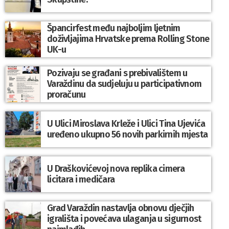
Špancirfest među najboljim ljetnim
doživljajima Hrvatske prema Rolling Stone
UK-u
Pozivaju se građani s prebivalištem u
Varaždinu da sudjeluju u participativnom
proračunu
U Ulici Miroslava Krleže i Ulici Tina Ujevića
uređeno ukupno 56 novih parkirnih mjesta
U Draškovićevoj nova replika cimera
licitara i medičara
Grad Varaždin nastavlja obnovu dječjih
igrališta i povećava ulaganja u sigurnost