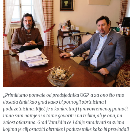
„Primili smo pohvale od predsjednika UGP-a za ono što smo
dosada činili kao grad kako bi pomogli obrtnicima i
poduzetnicima. Riječ je o konkretnoj i pravovremenoj pomoći.
Imao sam namjeru o tome govoriti i na tribini, ali je ona, na
žalost otkazana. Grad Varaždin će i dalje surađivati sa svima
kojima je cilj osnažiti obrtnike i poduzetnike kako bi prevladali