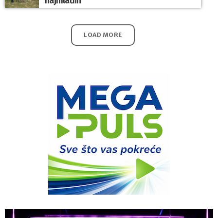
najmlađih
LOAD MORE