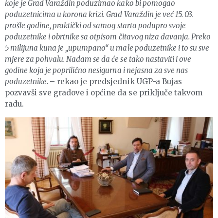
koje je Grad Varaždin poduzimao kako bi pomogao
poduzetnicima u korona krizi. Grad Varaždin je već 15. 03.
prošle godine, praktički od samog starta podupro svoje
poduzetnike i obrtnike sa otpisom čitavog niza davanja. Preko
5 milijuna kuna je „upumpano“ u male poduzetnike i to su sve
mjere za pohvalu. Nadam se da će se tako nastaviti i ove
godine koja je poprilično nesigurna i nejasna za sve nas
poduzetnike.
– rekao je predsjednik UGP-a Bujas
pozvavši sve gradove i općine da se priključe takvom
radu.