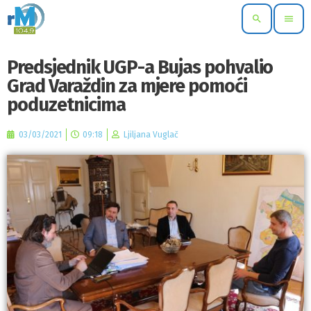
search
menu
Predsjednik UGP-a Bujas pohvalio
Grad Varaždin za mjere pomoći
poduzetnicima
03/03/2021
09:18
Ljiljana Vuglač