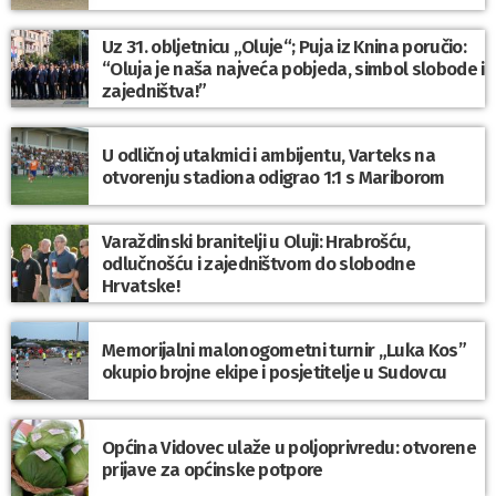
Uz 31. obljetnicu „Oluje“; Puja iz Knina poručio:
“Oluja je naša najveća pobjeda, simbol slobode i
zajedništva!”
U odličnoj utakmici i ambijentu, Varteks na
otvorenju stadiona odigrao 1:1 s Mariborom
Varaždinski branitelji u Oluji: Hrabrošću,
odlučnošću i zajedništvom do slobodne
Hrvatske!
Memorijalni malonogometni turnir „Luka Kos”
okupio brojne ekipe i posjetitelje u Sudovcu
Općina Vidovec ulaže u poljoprivredu: otvorene
prijave za općinske potpore