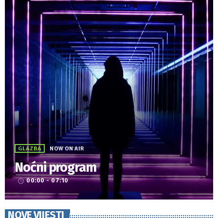
GLAZBA
NOW ON AIR
Noćni program
00:00 - 07:10
access_time
NOVE VIJESTI