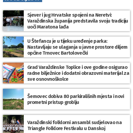
Sjever i jug Hrvatske spojeni na Neretvi:
Varaždinska županija predstavila svoju tradiciju
uoči Maratona lađa
U Štefancu je u tijeku uređenje parka:
Nastavljaju se ulaganja u javne prostore diljem
općine Trnovec Bartolovečki
Grad Varaždinske Toplice i ove godine osigurao
radne bilježnice i dodatni obrazovni materijal za
sve osnovnoškolce
Šemovec dobiva 80 parkirališnih mjesta i novi
prometni pristup groblju
Varaždinski folklorni ansambl sudjelovao na
Triangle Folklore Festivalu u Danskoj