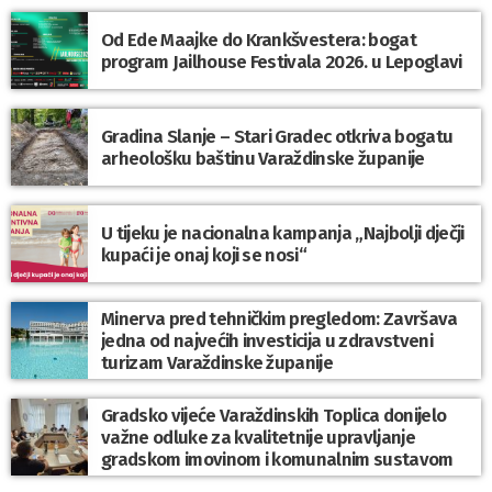
Od Ede Maajke do Krankšvestera: bogat
program Jailhouse Festivala 2026. u Lepoglavi
Gradina Slanje – Stari Gradec otkriva bogatu
arheološku baštinu Varaždinske županije
U tijeku je nacionalna kampanja „Najbolji dječji
kupaći je onaj koji se nosi“
Minerva pred tehničkim pregledom: Završava
jedna od najvećih investicija u zdravstveni
turizam Varaždinske županije
Gradsko vijeće Varaždinskih Toplica donijelo
važne odluke za kvalitetnije upravljanje
gradskom imovinom i komunalnim sustavom