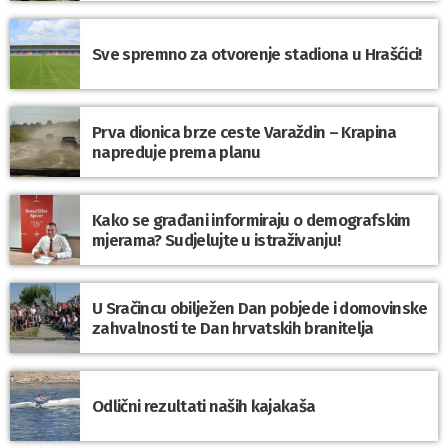
Sve spremno za otvorenje stadiona u Hrašćici!
Prva dionica brze ceste Varaždin – Krapina
napreduje prema planu
Kako se građani informiraju o demografskim
mjerama? Sudjelujte u istraživanju!
U Sračincu obilježen Dan pobjede i domovinske
zahvalnosti te Dan hrvatskih branitelja
Odlični rezultati naših kajakaša