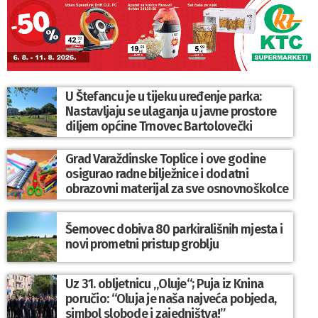
U Štefancu je u tijeku uređenje parka:
Nastavljaju se ulaganja u javne prostore
diljem općine Trnovec Bartolovečki
Grad Varaždinske Toplice i ove godine
osigurao radne bilježnice i dodatni
obrazovni materijal za sve osnovnoškolce
Šemovec dobiva 80 parkirališnih mjesta i
novi prometni pristup groblju
Uz 31. obljetnicu „Oluje“; Puja iz Knina
poručio: “Oluja je naša najveća pobjeda,
simbol slobode i zajedništva!”