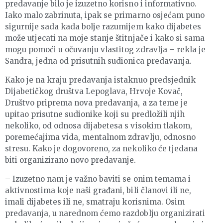
predavanje bilo je izuzetno korisno i informativno.
Iako malo zabrinuta, ipak se primarno osjećam puno
sigurnije sada kada bolje razumijem kako dijabetes
može utjecati na moje stanje štitnjače i kako si sama
mogu pomoći u očuvanju vlastitog zdravlja – rekla je
Sandra, jedna od prisutnih sudionica predavanja.
Kako je na kraju predavanja istaknuo predsjednik
Dijabetičkog društva Lepoglava, Hrvoje Kovač,
Društvo priprema nova predavanja, a za teme je
upitao prisutne sudionike koji su predložili njih
nekoliko, od odnosa dijabetesa s visokim tlakom,
poremećajima vida, mentalnom zdravlju, odnosno
stresu. Kako je dogovoreno, za nekoliko će tjedana
biti organizirano novo predavanje.
– Izuzetno nam je važno baviti se onim temama i
aktivnostima koje naši građani, bili članovi ili ne,
imali dijabetes ili ne, smatraju korisnima. Osim
predavanja, u narednom ćemo razdoblju organizirati