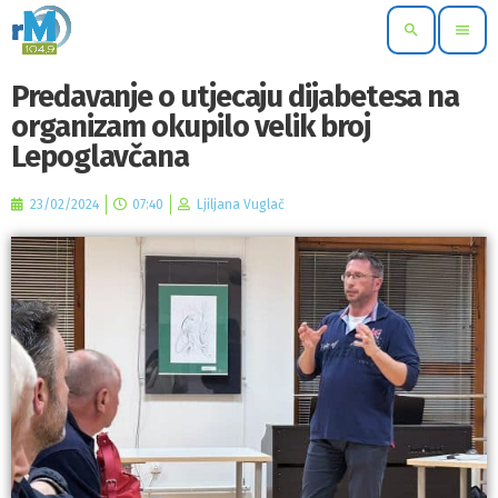
search
menu
Predavanje o utjecaju dijabetesa na
organizam okupilo velik broj
Lepoglavčana
23/02/2024
07:40
Ljiljana Vuglač