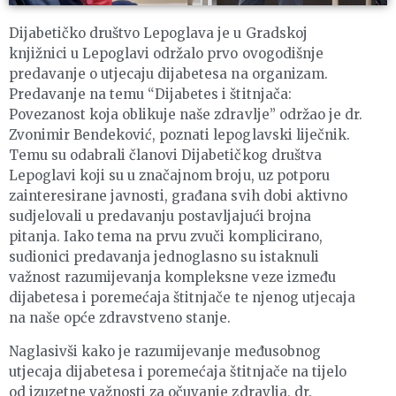
Dijabetičko društvo Lepoglava je u Gradskoj
knjižnici u Lepoglavi održalo prvo ovogodišnje
predavanje o utjecaju dijabetesa na organizam.
Predavanje na temu “Dijabetes i štitnjača:
Povezanost koja oblikuje naše zdravlje” održao je dr.
Zvonimir Bendeković, poznati lepoglavski liječnik.
Temu su odabrali članovi Dijabetičkog društva
Lepoglavi koji su u značajnom broju, uz potporu
zainteresirane javnosti, građana svih dobi aktivno
sudjelovali u predavanju postavljajući brojna
pitanja. Iako tema na prvu zvuči komplicirano,
sudionici predavanja jednoglasno su istaknuli
važnost razumijevanja kompleksne veze između
dijabetesa i poremećaja štitnjače te njenog utjecaja
na naše opće zdravstveno stanje.
Naglasivši kako je razumijevanje međusobnog
utjecaja dijabetesa i poremećaja štitnjače na tijelo
od izuzetne važnosti za očuvanje zdravlja, dr.