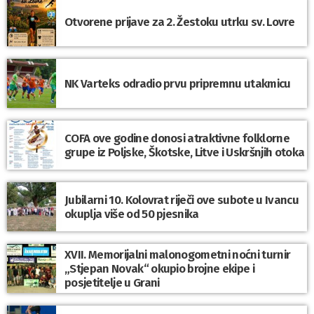
Otvorene prijave za 2. Žestoku utrku sv. Lovre
NK Varteks odradio prvu pripremnu utakmicu
COFA ove godine donosi atraktivne folklorne
grupe iz Poljske, Škotske, Litve i Uskršnjih otoka
Jubilarni 10. Kolovrat riječi ove subote u Ivancu
okuplja više od 50 pjesnika
XVII. Memorijalni malonogometni noćni turnir
„Stjepan Novak“ okupio brojne ekipe i
posjetitelje u Grani