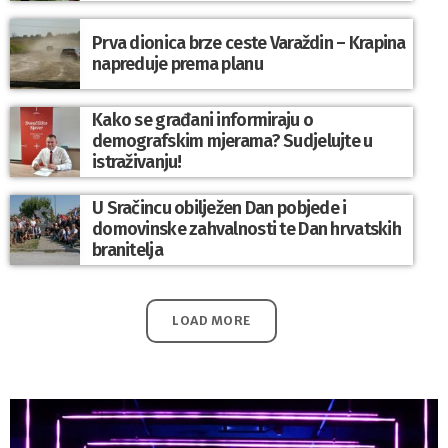
Prva dionica brze ceste Varaždin – Krapina
napreduje prema planu
Kako se građani informiraju o
demografskim mjerama? Sudjelujte u
istraživanju!
U Sračincu obilježen Dan pobjede i
domovinske zahvalnosti te Dan hrvatskih
branitelja
LOAD MORE