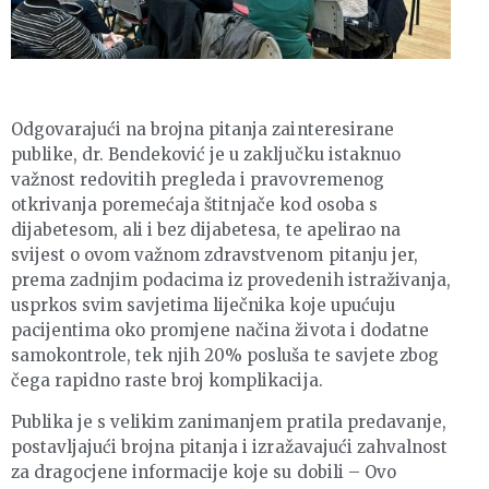
Odgovarajući na brojna pitanja zainteresirane
publike, dr. Bendeković je u zaključku istaknuo
važnost redovitih pregleda i pravovremenog
otkrivanja poremećaja štitnjače kod osoba s
dijabetesom, ali i bez dijabetesa, te apelirao na
svijest o ovom važnom zdravstvenom pitanju jer,
prema zadnjim podacima iz provedenih istraživanja,
usprkos svim savjetima liječnika koje upućuju
pacijentima oko promjene načina života i dodatne
samokontrole, tek njih 20% posluša te savjete zbog
čega rapidno raste broj komplikacija.
Publika je s velikim zanimanjem pratila predavanje,
postavljajući brojna pitanja i izražavajući zahvalnost
za dragocjene informacije koje su dobili – Ovo