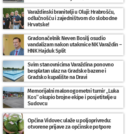
Varaždinski branitelji u Oluji: Hrabrošću,
odlučnošću i zajedništvom do slobodne
Hrvatske!
Gradonačelnik Neven Bosilj osudio
vandalizam nakon utakmice NK Varaždin –
HNK Hajduk Split
Svim stanovnicima Varaždina ponovno
besplatan ulaz na Gradske bazene i
Gradsko kupalište na Dravi
Memorijalni malonogometni turnir „Luka
Kos” okupio brojne ekipe i posjetitelje u
Sudovcu
Općina Vidovec ulaže u poljoprivredu:
otvorene prijave za općinske potpore