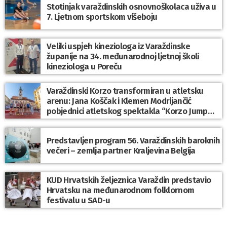
Stotinjak varaždinskih osnovnoškolaca uživa u
7. Ljetnom sportskom višeboju
Veliki uspjeh kineziologa iz Varaždinske
županije na 34. međunarodnoj ljetnoj školi
kineziologa u Poreču
Varaždinski Korzo transformiran u atletsku
arenu: Jana Koščak i Klemen Modrijančić
pobjednici atletskog spektakla “Korzo Jump
2026”
Predstavljen program 56. Varaždinskih baroknih
večeri – zemlja partner Kraljevina Belgija
KUD Hrvatskih željeznica Varaždin predstavio
Hrvatsku na međunarodnom folklornom
festivalu u SAD-u