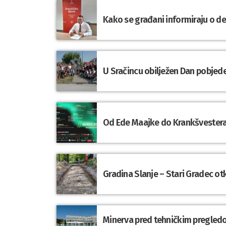
Kako se građani informiraju o d
U Sračincu obilježen Dan pobjede
Od Ede Maajke do Krankšvestera:
Gradina Slanje – Stari Gradec o
Minerva pred tehničkim pregledom