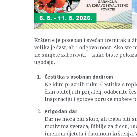
Krštenje je poseban i svečan trenutak u živ
velika je čast, ali i odgovornost. Ako st
ne smijete zaboraviti – kako biste pokaza
ugođaju.
Čestitka s osobnim dodirom
Ne idite praznih ruku. Čestitka s top
član obitelji ili prijatelj, odaberite
Inspiraciju i gotove poruke možete p
Prigodan dar
Dar ne mora biti skup, ali treba biti 
motivima svetaca, Biblije za djecu, 
imenom djeteta i datumom krštenja. V