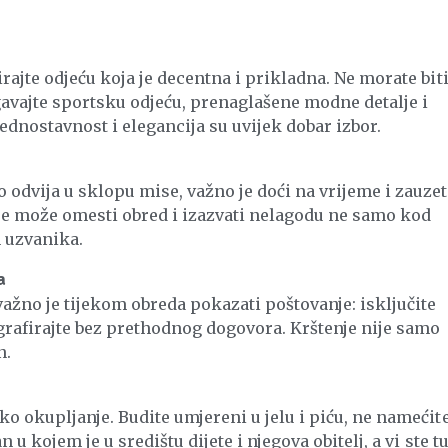
irajte odjeću koja je decentna i prikladna. Ne morate biti
egavajte sportsku odjeću, prenaglašene modne detalje i
ednostavnost i elegancija su uvijek dobar izbor.
 odvija u sklopu mise, važno je doći na vrijeme i zauzet
nje može omesti obred i izazvati nelagodu ne samo kod
h uzvanika.
a
važno je tijekom obreda pokazati poštovanje: isključite
tografirajte bez prethodnog dogovora. Krštenje nije samo
n.
ko okupljanje. Budite umjereni u jelu i piću, ne namećit
 u kojem je u središtu dijete i njegova obitelj, a vi ste t