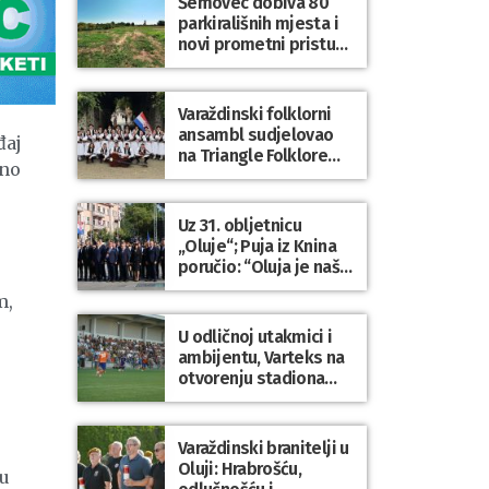
Šemovec dobiva 80
parkirališnih mjesta i
novi prometni pristup
groblju
Varaždinski folklorni
ansambl sudjelovao
đaj
na Triangle Folklore
vno
Festivalu u Danskoj
Uz 31. obljetnicu
„Oluje“; Puja iz Knina
poručio: “Oluja je naša
najveća pobjeda,
m,
simbol slobode i
zajedništva!”
U odličnoj utakmici i
ambijentu, Varteks na
otvorenju stadiona
odigrao 1:1 s
Mariborom
Varaždinski branitelji u
Oluji: Hrabrošću,
du