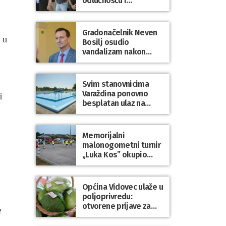
odlučnošću i
zajedništvom do
slobodne Hrvatske!
Gradonačelnik Neven
 u
Bosilj osudio
vandalizam nakon
utakmice NK Varaždin
– HNK Hajduk Split
Svim stanovnicima
Varaždina ponovno
i
besplatan ulaz na
Gradske bazene i
Gradsko kupalište na
Dravi
Memorijalni
malonogometni turnir
„Luka Kos” okupio
brojne ekipe i
posjetitelje u Sudovcu
Općina Vidovec ulaže u
poljoprivredu:
otvorene prijave za
e
općinske potpore
u