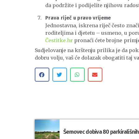
da podržite i podijelite njihovu radost
Prava riječ u pravo vrijeme
Jednostavna, iskrena riječ često znači
roditeljima i djetetu – usmeno, u poru
Čestitke.hr
pronaći ćete brojne primj
Sudjelovanje na krštenju prilika je da pok
dobru volju, vaš će dolazak obogatiti taj v
Šemovec dobiva 80 parkirališnih 