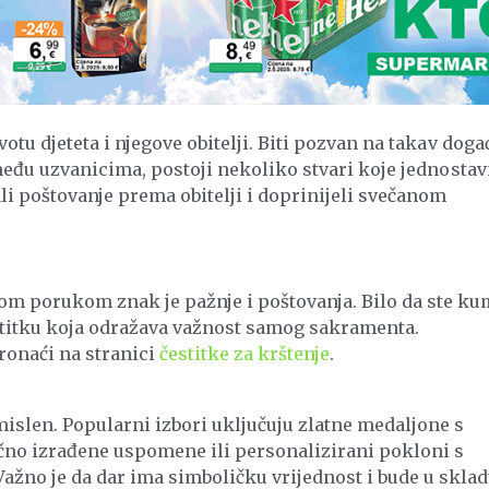
otu djeteta i njegove obitelji. Biti pozvan na takav doga
e među uzvanicima, postoji nekoliko stvari koje jednosta
li poštovanje prema obitelji i doprinijeli svečanom
lom porukom znak je pažnje i poštovanja. Bilo da ste ku
 čestitku koja odražava važnost samog sakramenta.
ronaći na stranici
čestitke za krštenje
.
smislen. Popularni izbori uključuju zlatne medaljone s
ručno izrađene uspomene ili personalizirani pokloni s
ažno je da dar ima simboličku vrijednost i bude u skla