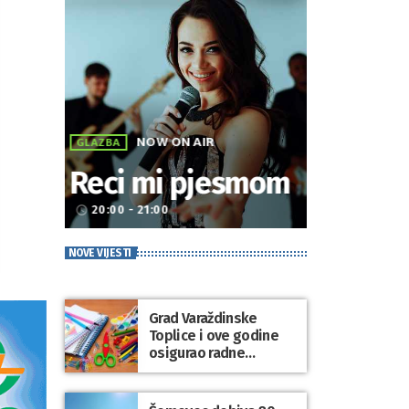
NOW ON AIR
GLAZBA
Reci mi pjesmom
20:00 - 21:00
access_time
NOVE VIJESTI
Grad Varaždinske
Toplice i ove godine
osigurao radne
bilježnice i dodatni
obrazovni materijal za
sve osnovnoškolce