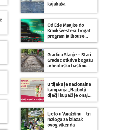
kajakaša
e
Od Ede Maajke do
Krankšvestera: bogat
program Jailhouse
Festivala 2026. u
Lepoglavi
Gradina Slanje – Stari
Gradec otkriva bogatu
arheološku baštinu
Varaždinske županije
U tijeku je nacionalna
kampanja „Najbolji
dječji kupaći je onaj
koji se nosi“
Ljeto u Varaždinu – tri
razloga za izlazak
ovog vikenda