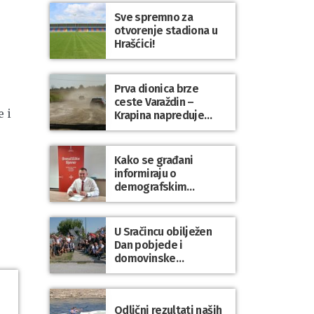
Sve spremno za
otvorenje stadiona u
Hrašćici!
Prva dionica brze
ceste Varaždin –
 i
Krapina napreduje
prema planu
Kako se građani
informiraju o
demografskim
mjerama? Sudjelujte u
istraživanju!
U Sračincu obilježen
Dan pobjede i
domovinske
zahvalnosti te Dan
hrvatskih branitelja
Odlični rezultati naših