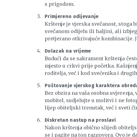
s prigodom.
Primjereno odijevanje
Krštenje je vjerska svečanost, stoga b
svečanom odijelu ili haljini, ali izbj
pretjerano otkrivajuće kombinacije. J
Dolazak na vrijeme
Budući da se sakrament krštenja često
mjesto u crkvi prije početka. Kašnje
roditelja, već i kod svećenika i drugi
Poštovanje vjerskog karaktera obred
Bez obzira na vaša osobna uvjerenja, 
mobitel, sudjelujte u molitvi i ne fo
lijep obiteljski trenutak, već i sveti či
Diskretan nastup na proslavi
Nakon krštenja obično slijedi obiteljs
se i pazite na ton razgovora. Ovo je dan