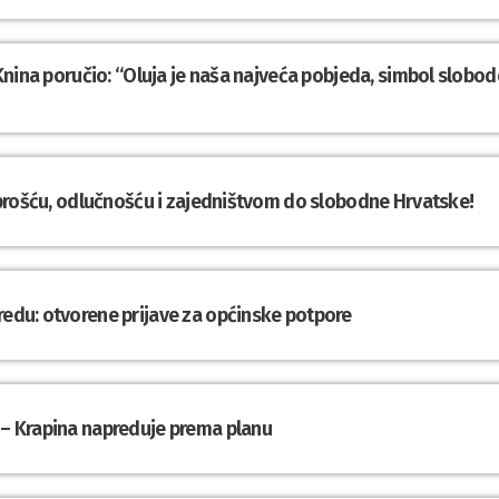
z Knina poručio: “Oluja je naša najveća pobjeda, simbol slobod
Hrabrošću, odlučnošću i zajedništvom do slobodne Hrvatske!
redu: otvorene prijave za općinske potpore
 – Krapina napreduje prema planu