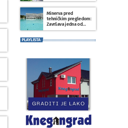
Minerva pred
tehničkim pregledom:
Završava jedna od
najvećih investicija u
zdravstveni turizam
PLAYLISTA
Varaždinske županije