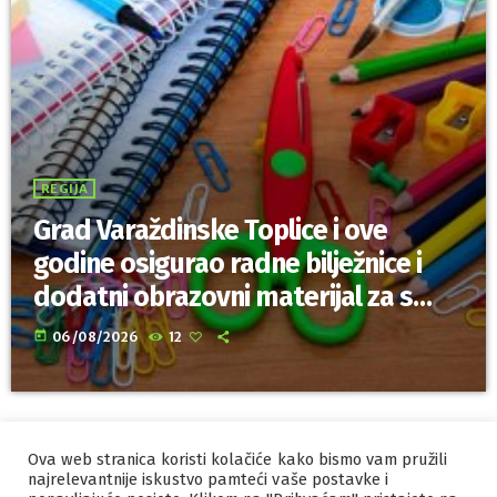
REGIJA
Grad Varaždinske Toplice i ove
godine osigurao radne bilježnice i
dodatni obrazovni materijal za sve
osnovnoškolce
today
06/08/2026
12
Ova web stranica koristi kolačiće kako bismo vam pružili
IZRADA I HOSTING
ORBIS
najrelevantnije iskustvo pamteći vaše postavke i