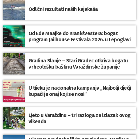
Odlični rezultati naših kajakaša
Od Ede Maajke do Krankšvestera: bogat
program Jailhouse Festivala 2026. u Lepoglavi
Gradina Slanje – Stari Gradec otkriva bogatu
arheološku baštinu Varaždinske županije
U tijeku je nacionalna kampanja „Najbolji dječji
kupaći je onaj koji se nosi“
Ljeto u Varaždinu – tri razloga za izlazak ovog
vikenda