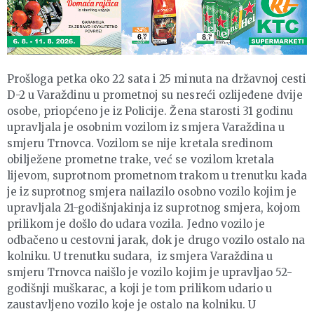
Prošloga petka oko 22 sata i 25 minuta na državnoj cesti
D-2 u Varaždinu u prometnoj su nesreći ozlijeđene dvije
osobe, priopćeno je iz Policije. Žena starosti 31 godinu
upravljala je osobnim vozilom iz smjera Varaždina u
smjeru Trnovca. Vozilom se nije kretala sredinom
obilježene prometne trake, već se vozilom kretala
lijevom, suprotnom prometnom trakom u trenutku kada
je iz suprotnog smjera nailazilo osobno vozilo kojim je
upravljala 21-godišnjakinja iz suprotnog smjera, kojom
prilikom je došlo do udara vozila. Jedno vozilo je
odbačeno u cestovni jarak, dok je drugo vozilo ostalo na
kolniku. U trenutku sudara, iz smjera Varaždina u
smjeru Trnovca naišlo je vozilo kojim je upravljao 52-
godišnji muškarac, a koji je tom prilikom udario u
zaustavljeno vozilo koje je ostalo na kolniku. U