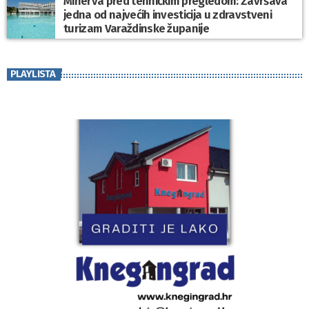
Minerva pred tehničkim pregledom: Završava
jedna od najvećih investicija u zdravstveni
turizam Varaždinske županije
PLAYLISTA