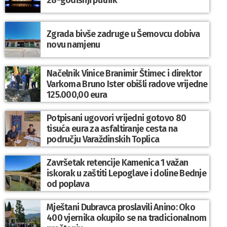
28-godišnji putnik
Zgrada bivše zadruge u Šemovcu dobiva
novu namjenu
Načelnik Vinice Branimir Štimec i direktor
Varkoma Bruno Ister obišli radove vrijedne
125.000,00 eura
Potpisani ugovori vrijedni gotovo 80
tisuća eura za asfaltiranje cesta na
području Varaždinskih Toplica
Završetak retencije Kamenica 1 važan
iskorak u zaštiti Lepoglave i doline Bednje
od poplava
Mještani Dubravca proslavili Anino: Oko
400 vjernika okupilo se na tradicionalnom