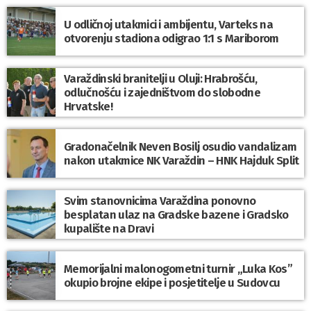
U odličnoj utakmici i ambijentu, Varteks na
otvorenju stadiona odigrao 1:1 s Mariborom
Varaždinski branitelji u Oluji: Hrabrošću,
odlučnošću i zajedništvom do slobodne
Hrvatske!
Gradonačelnik Neven Bosilj osudio vandalizam
nakon utakmice NK Varaždin – HNK Hajduk Split
Svim stanovnicima Varaždina ponovno
besplatan ulaz na Gradske bazene i Gradsko
kupalište na Dravi
Memorijalni malonogometni turnir „Luka Kos”
okupio brojne ekipe i posjetitelje u Sudovcu