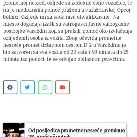
prometnoj nesreći ozljede su zadobile obije vozačice, te
im je medicinska pomoć pružena u varaždinskoj Općoj
bolnici. Ozljede im za sada nisu okvalificirane. Na
mjesto događaja izašli su vatrogasci Javne vatrogasne
postrojbe Varaždin koji su pružali pomoć oko izvlačenja
ozlijeđenih osoba iz vozila. Zbog očevida prometne
nesreće promet državnom cestom D-2 u Varaždinu je
bio zatvoren za sva vozila od 22 sata i 40 minuta do 25
minuta iza ponoći, te se odvijao obilaznim pravcima.
Od posljedica prometne nesreće preminuo