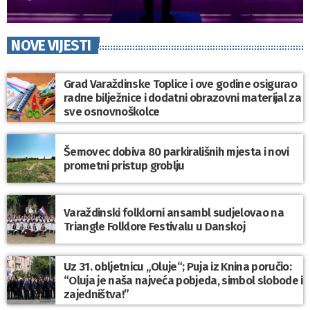
NOVE VIJESTI
Grad Varaždinske Toplice i ove godine osigurao
radne bilježnice i dodatni obrazovni materijal za
sve osnovnoškolce
Šemovec dobiva 80 parkirališnih mjesta i novi
prometni pristup groblju
Varaždinski folklorni ansambl sudjelovao na
Triangle Folklore Festivalu u Danskoj
Uz 31. obljetnicu „Oluje“; Puja iz Knina poručio:
“Oluja je naša najveća pobjeda, simbol slobode i
zajedništva!”