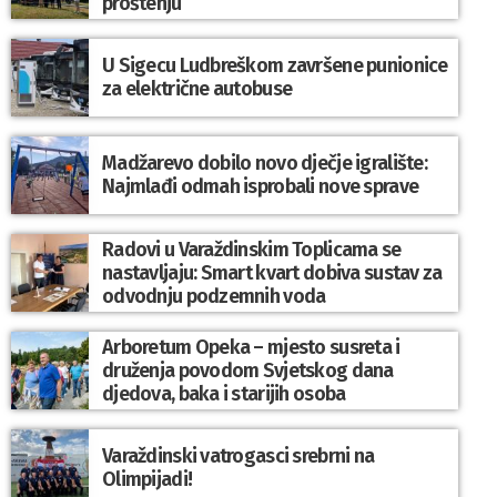
proštenju
U Sigecu Ludbreškom završene punionice
za električne autobuse
Madžarevo dobilo novo dječje igralište:
Najmlađi odmah isprobali nove sprave
Radovi u Varaždinskim Toplicama se
nastavljaju: Smart kvart dobiva sustav za
odvodnju podzemnih voda
Arboretum Opeka – mjesto susreta i
druženja povodom Svjetskog dana
djedova, baka i starijih osoba
Varaždinski vatrogasci srebrni na
Olimpijadi!