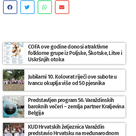
COFA ove godine donosi atraktivne
folklorne grupe iz Poljske, Škotske, Litve i
Uskršnjih otoka
Jubilarni 10. Kolovrat riječi ove subote u
Ivancu okuplja više od 50 pjesnika
Predstavljen program 56. Varaždinskih
baroknih večeri – zemlja partner Kraljevina
Belgija
KUD Hrvatskih željeznica Varaždin
predstavio Hrvatsku na međunarodnom