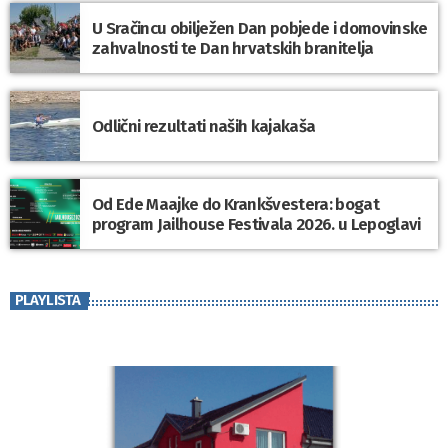
U Sračincu obilježen Dan pobjede i domovinske
zahvalnosti te Dan hrvatskih branitelja
Odlični rezultati naših kajakaša
Od Ede Maajke do Krankšvestera: bogat
program Jailhouse Festivala 2026. u Lepoglavi
PLAYLISTA