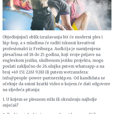
Objedinjujući oblik izražavanja bit će moderni ples i
hip-hop, a s mladima će raditi iskusni kreativni
profesionalci iz Freiburga. Audicija je namijenjena
plesačima od 18 do 25 godina, koji svoje prijave na
engleskom jeziku, službenom jeziku projekta, mogu
poslati zaključno do 26.ožujka putem whatsapp-a na
broj +49 151 2263 9283 ili putem wetransfera:
info@people-power-partnership.eu. Od kandidata se
očekuje da snimi kratki video u kojem će dati odgovore
na sljedeća pitanja:
1. U kojem se plesnom stilu ili okruženju najbolje
osjećaš?