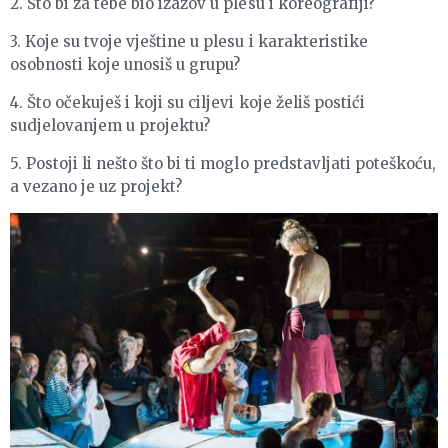
2. Što bi za tebe bio izazov u plesu i koreografiji?
3. Koje su tvoje vještine u plesu i karakteristike
osobnosti koje unosiš u grupu?
4. Što očekuješ i koji su ciljevi koje želiš postići
sudjelovanjem u projektu?
5. Postoji li nešto što bi ti moglo predstavljati poteškoću,
a vezano je uz projekt?