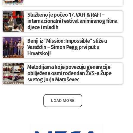
Službeno je počeo 17. VAFI & RAFI –
internacionalni festival animiranog filma
djece i mladih
Benji iz “Mission: Impossible” stiže u
Varaždin – Simon Pegg prvi put u
Hrvatskoj!
Melodijama koje povezuju generacije
obilježena osmi rođendan ŽVS-a Župe
svetog Jurja Maruševec
LOAD MORE