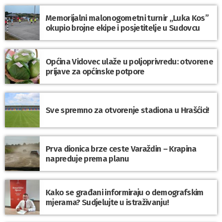
Memorijalni malonogometni turnir „Luka Kos”
okupio brojne ekipe i posjetitelje u Sudovcu
Općina Vidovec ulaže u poljoprivredu: otvorene
prijave za općinske potpore
Sve spremno za otvorenje stadiona u Hrašćici!
Prva dionica brze ceste Varaždin – Krapina
napreduje prema planu
Kako se građani informiraju o demografskim
mjerama? Sudjelujte u istraživanju!