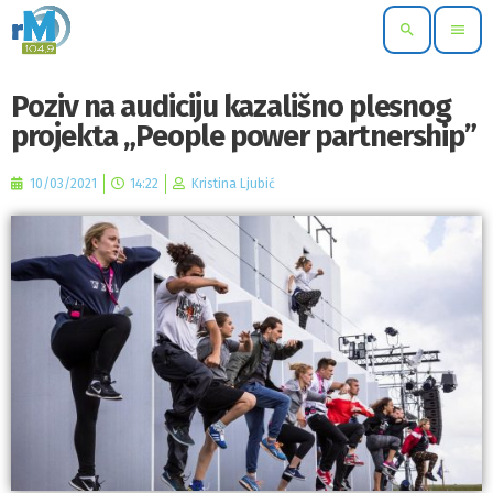
search
menu
Poziv na audiciju kazališno plesnog
projekta „People power partnership”
10/03/2021
14:22
Kristina Ljubić