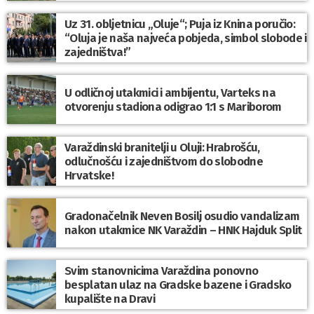
Uz 31. obljetnicu „Oluje“; Puja iz Knina poručio:
“Oluja je naša najveća pobjeda, simbol slobode i
zajedništva!”
U odličnoj utakmici i ambijentu, Varteks na
otvorenju stadiona odigrao 1:1 s Mariborom
Varaždinski branitelji u Oluji: Hrabrošću,
odlučnošću i zajedništvom do slobodne
Hrvatske!
Gradonačelnik Neven Bosilj osudio vandalizam
nakon utakmice NK Varaždin – HNK Hajduk Split
Svim stanovnicima Varaždina ponovno
besplatan ulaz na Gradske bazene i Gradsko
kupalište na Dravi