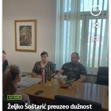
insert_link
REGIJA
Željko Šoštarić preuzeo dužnost