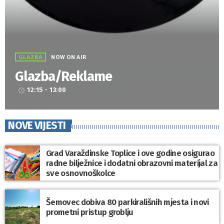
GLAZBA
NOW ON AIR
Glazba/Reklame
12:15 - 13:00
access_time
NOVE VIJESTI
Grad Varaždinske Toplice i ove godine osigurao
radne bilježnice i dodatni obrazovni materijal za
sve osnovnoškolce
Šemovec dobiva 80 parkirališnih mjesta i novi
prometni pristup groblju