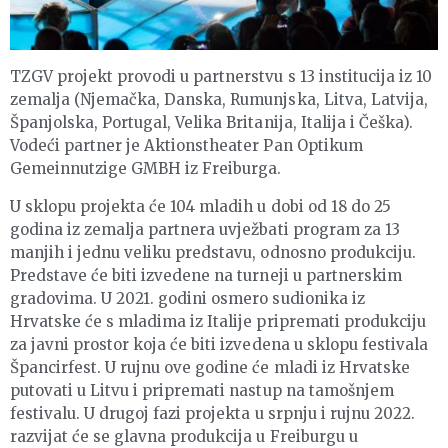
TZGV projekt provodi u partnerstvu s 13 institucija iz 10
zemalja (Njemačka, Danska, Rumunjska, Litva, Latvija,
Španjolska, Portugal, Velika Britanija, Italija i Češka).
Vodeći partner je Aktionstheater Pan Optikum
Gemeinnutzige GMBH iz Freiburga.
U sklopu projekta će 104 mladih u dobi od 18 do 25
godina iz zemalja partnera uvježbati program za 13
manjih i jednu veliku predstavu, odnosno produkciju.
Predstave će biti izvedene na turneji u partnerskim
gradovima. U 2021. godini osmero sudionika iz
Hrvatske će s mladima iz Italije pripremati produkciju
za javni prostor koja će biti izvedena u sklopu festivala
Špancirfest. U rujnu ove godine će mladi iz Hrvatske
putovati u Litvu i pripremati nastup na tamošnjem
festivalu. U drugoj fazi projekta u srpnju i rujnu 2022.
razvijat će se glavna produkcija u Freiburgu u