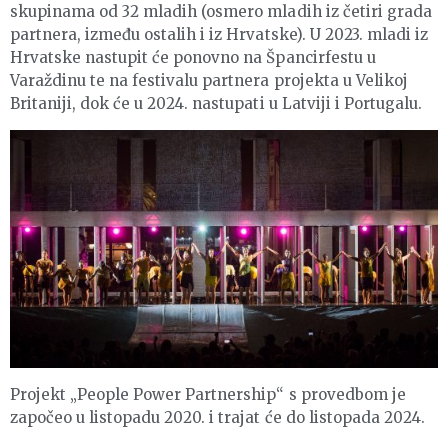
skupinama od 32 mladih (osmero mladih iz četiri grada
partnera, između ostalih i iz Hrvatske). U 2023. mladi iz
Hrvatske nastupit će ponovno na Špancirfestu u
Varaždinu te na festivalu partnera projekta u Velikoj
Britaniji, dok će u 2024. nastupati u Latviji i Portugalu.
Projekt „People Power Partnership“ s provedbom je
započeo u listopadu 2020. i trajat će do listopada 2024.