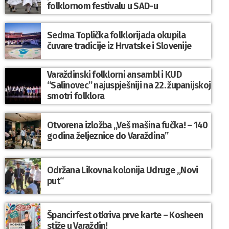
folklornom festivalu u SAD-u
Sedma Toplička folklorijada okupila
čuvare tradicije iz Hrvatske i Slovenije
Varaždinski folklorni ansambl i KUD
“Salinovec” najuspješniji na 22. županijskoj
smotri folklora
Otvorena izložba „Veš mašina fučka! – 140
godina željeznice do Varaždina”
Održana Likovna kolonija Udruge „Novi
put“
Špancirfest otkriva prve karte – Kosheen
stiže u Varaždin!