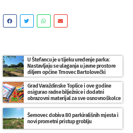
U Štefancu je u tijeku uređenje parka:
Nastavljaju se ulaganja u javne prostore
diljem općine Trnovec Bartolovečki
Grad Varaždinske Toplice i ove godine
osigurao radne bilježnice i dodatni
obrazovni materijal za sve osnovnoškolce
Šemovec dobiva 80 parkirališnih mjesta i
novi prometni pristup groblju