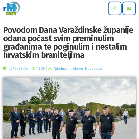
search
menu
Povodom Dana Varaždinske županije
odana počast svim preminulim
građanima te poginulim i nestalim
hrvatskim braniteljima
05/09/2025
12:35
Nikolina Jureković Novoselec