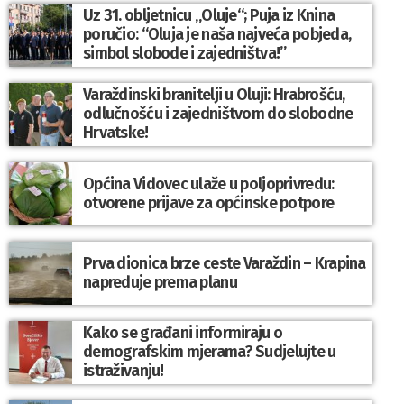
Uz 31. obljetnicu „Oluje“; Puja iz Knina
poručio: “Oluja je naša najveća pobjeda,
simbol slobode i zajedništva!”
Varaždinski branitelji u Oluji: Hrabrošću,
odlučnošću i zajedništvom do slobodne
Hrvatske!
Općina Vidovec ulaže u poljoprivredu:
otvorene prijave za općinske potpore
Prva dionica brze ceste Varaždin – Krapina
napreduje prema planu
Kako se građani informiraju o
demografskim mjerama? Sudjelujte u
istraživanju!