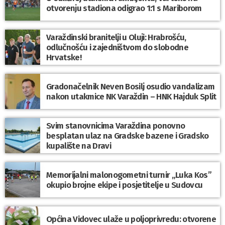
otvorenju stadiona odigrao 1:1 s Mariborom
Varaždinski branitelji u Oluji: Hrabrošću,
odlučnošću i zajedništvom do slobodne
Hrvatske!
Gradonačelnik Neven Bosilj osudio vandalizam
nakon utakmice NK Varaždin – HNK Hajduk Split
Svim stanovnicima Varaždina ponovno
besplatan ulaz na Gradske bazene i Gradsko
kupalište na Dravi
Memorijalni malonogometni turnir „Luka Kos”
okupio brojne ekipe i posjetitelje u Sudovcu
Općina Vidovec ulaže u poljoprivredu: otvorene