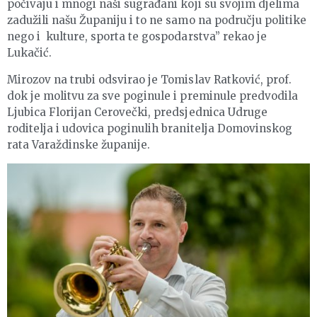
počivaju i mnogi naši sugrađani koji su svojim djelima
zadužili našu Županiju i to ne samo na području politike
nego i kulture, sporta te gospodarstva” rekao je
Lukačić.
Mirozov na trubi odsvirao je Tomislav Ratković, prof.
dok je molitvu za sve poginule i preminule predvodila
Ljubica Florijan Cerovečki, predsjednica Udruge
roditelja i udovica poginulih branitelja Domovinskog
rata Varaždinske županije.