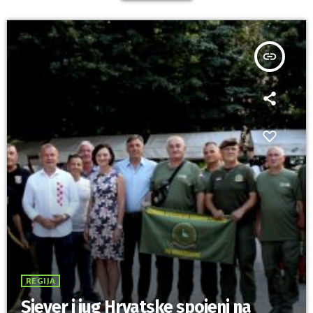
insert_link
REGIJA
Sjever i jug Hrvatske spojeni na