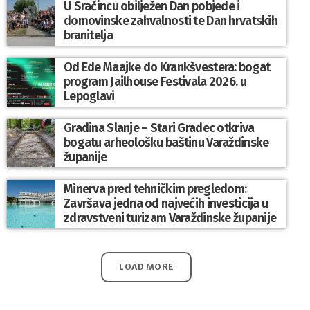
U Sračincu obilježen Dan pobjede i
domovinske zahvalnosti te Dan hrvatskih
branitelja
Od Ede Maajke do Krankšvestera: bogat
program Jailhouse Festivala 2026. u
Lepoglavi
Gradina Slanje – Stari Gradec otkriva
bogatu arheološku baštinu Varaždinske
županije
Minerva pred tehničkim pregledom:
Završava jedna od najvećih investicija u
zdravstveni turizam Varaždinske županije
LOAD MORE