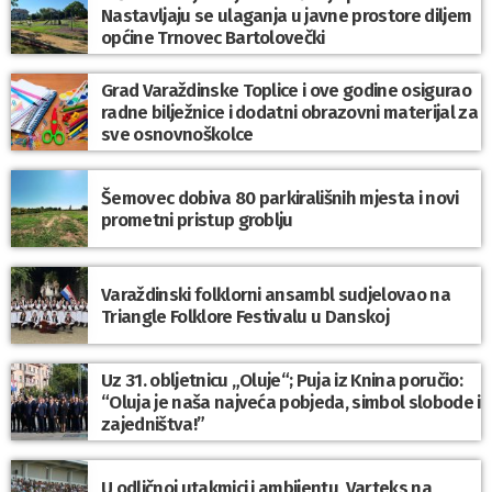
Nastavljaju se ulaganja u javne prostore diljem
općine Trnovec Bartolovečki
Grad Varaždinske Toplice i ove godine osigurao
radne bilježnice i dodatni obrazovni materijal za
sve osnovnoškolce
Šemovec dobiva 80 parkirališnih mjesta i novi
prometni pristup groblju
Varaždinski folklorni ansambl sudjelovao na
Triangle Folklore Festivalu u Danskoj
Uz 31. obljetnicu „Oluje“; Puja iz Knina poručio:
“Oluja je naša najveća pobjeda, simbol slobode i
zajedništva!”
U odličnoj utakmici i ambijentu, Varteks na