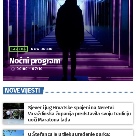
GLAZBA
NOW ON AIR
Noćni program
00:00 - 07:10
access_time
NOVE VIJESTI
Sjever i jug Hrvatske spojeni na Neretvi:
Varaždinska županija predstavila svoju tradiciju
uoči Maratona lađa
U Štefancu je u tijeku uređenje parka: