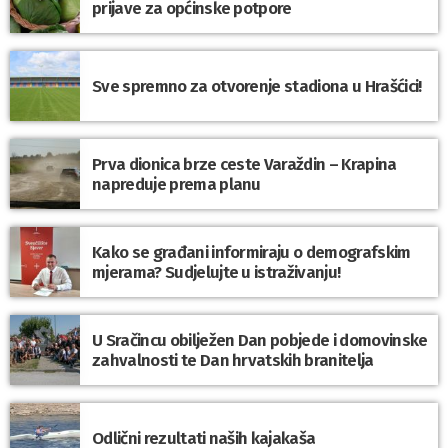
prijave za općinske potpore
Sve spremno za otvorenje stadiona u Hrašćici!
Prva dionica brze ceste Varaždin – Krapina
napreduje prema planu
Kako se građani informiraju o demografskim
mjerama? Sudjelujte u istraživanju!
U Sračincu obilježen Dan pobjede i domovinske
zahvalnosti te Dan hrvatskih branitelja
Odlični rezultati naših kajakaša