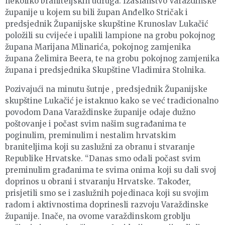
nekoliko braniteljskih udruga. Izaslanstvo Varaždinske
županije u kojem su bili župan Anđelko Stričak i
predsjednik Županijske skupštine Krunoslav Lukačić
položili su cvijeće i upalili lampione na grobu pokojnog
župana Marijana Mlinarića, pokojnog zamjenika
župana Želimira Beera, te na grobu pokojnog zamjenika
župana i predsjednika Skupštine Vladimira Stolnika.
Pozivajući na minutu šutnje , predsjednik Županijske
skupštine Lukačić je istaknuo kako se već tradicionalno
povodom Dana Varaždinske županije odaje dužno
poštovanje i počast svim našim sugrađanima te
poginulim, preminulim i nestalim hrvatskim
braniteljima koji su zaslužni za obranu i stvaranje
Republike Hrvatske. “Danas smo odali počast svim
preminulim građanima te svima onima koji su dali svoj
doprinos u obrani i stvaranju Hrvatske. Također,
prisjetili smo se i zaslužnih pojedinaca koji su svojim
radom i aktivnostima doprinesli razvoju Varaždinske
županije. Inače, na ovome varaždinskom groblju