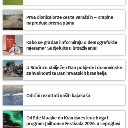
Prva dionica brze ceste Varaždin – Krapina
napreduje prema planu
Kako se građani informiraju o demografskim
mjerama? Sudjelujte u istraživanju!
U Sračincu obilježen Dan pobjede i domovinske
zahvalnosti te Dan hrvatskih branitelja
Odlični rezultati naših kajakaša
Od Ede Maajke do Krankšvestera: bogat
program Jailhouse Festivala 2026. u Lepoglavi