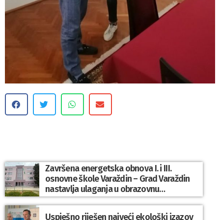
Završena energetska obnova I. i III.
osnovne škole Varaždin – Grad Varaždin
nastavlja ulaganja u obrazovnu
infrastrukturu
Uspješno riješen najveći ekološki izazov