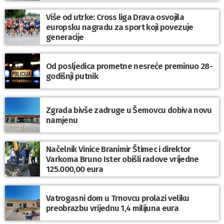
Više od utrke: Cross liga Drava osvojila
europsku nagradu za sport koji povezuje
generacije
Od posljedica prometne nesreće preminuo 28-
godišnji putnik
Zgrada bivše zadruge u Šemovcu dobiva novu
namjenu
Načelnik Vinice Branimir Štimec i direktor
Varkoma Bruno Ister obišli radove vrijedne
125.000,00 eura
Vatrogasni dom u Trnovcu prolazi veliku
preobrazbu vrijednu 1,4 milijuna eura