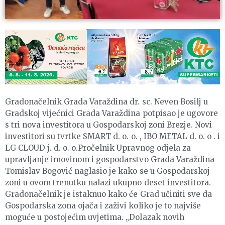
Gradonačelnik Grada Varaždina dr. sc. Neven Bosilj u
Gradskoj vijećnici Grada Varaždina potpisao je ugovore
s tri nova investitora u Gospodarskoj zoni Brezje. Novi
investitori su tvrtke SMART d. o. o. , IBO METAL d. o. o . i
LG CLOUD j. d. o. o.Pročelnik Upravnog odjela za
upravljanje imovinom i gospodarstvo Grada Varaždina
Tomislav Bogović naglasio je kako se u Gospodarskoj
zoni u ovom trenutku nalazi ukupno deset investitora.
Gradonačelnik je istaknuo kako će Grad učiniti sve da
Gospodarska zona ojača i zaživi koliko je to najviše
moguće u postojećim uvjetima. „Dolazak novih