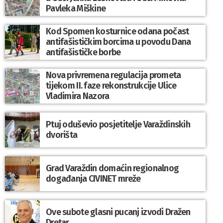
Pavleka Miškine
Kod Spomen kosturnice odana počast
antifašističkim borcima u povodu Dana
antifašističke borbe
Nova privremena regulacija prometa
tijekom II. faze rekonstrukcije Ulice
Vladimira Nazora
Ptuj oduševio posjetitelje Varaždinskih
dvorišta
Grad Varaždin domaćin regionalnog
događanja CIVINET mreže
Ove subote glasni pucanj izvodi Dražen
Dretar