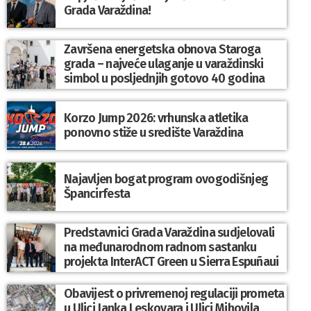
Grada Varaždina!
Završena energetska obnova Staroga
grada – najveće ulaganje u varaždinski
simbol u posljednjih gotovo 40 godina
Korzo Jump 2026: vrhunska atletika
ponovno stiže u središte Varaždina
Najavljen bogat program ovogodišnjeg
Špancirfesta
Predstavnici Grada Varaždina sudjelovali
na međunarodnom radnom sastanku
projekta InterACT Green u Sierra Espuñaui
Obavijest o privremenoj regulaciji prometa
u Ulici Janka Leskovara i Ulici Mihovila