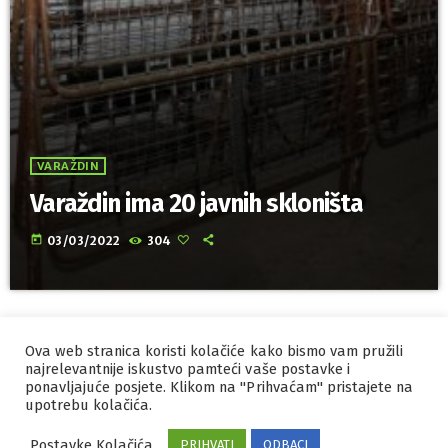
VARAŽDIN
Varaždin ima 20 javnih skloništa
today
03/03/2022
304
Ova web stranica koristi kolačiće kako bismo vam pružili
IZRADA I HOSTING
ORBIS
najrelevantnije iskustvo pamteći vaše postavke i
ponavljajuće posjete. Klikom na "Prihvaćam" pristajete na
MARKETING
PRAVILA PRIVATNOSTI
upotrebu kolačića.
Postavke Kolačića
PRIHVATI
ODBACI