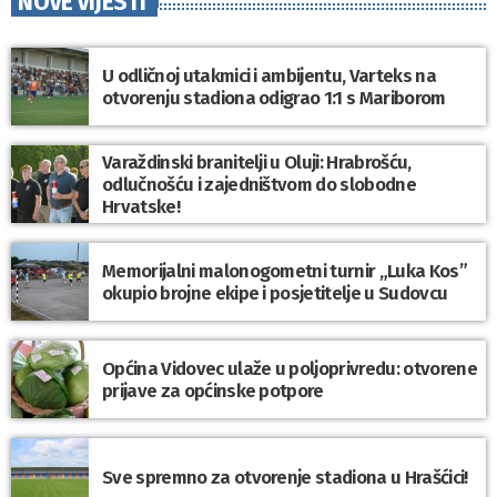
NOVE VIJESTI
U odličnoj utakmici i ambijentu, Varteks na
otvorenju stadiona odigrao 1:1 s Mariborom
Varaždinski branitelji u Oluji: Hrabrošću,
odlučnošću i zajedništvom do slobodne
Hrvatske!
Memorijalni malonogometni turnir „Luka Kos”
okupio brojne ekipe i posjetitelje u Sudovcu
Općina Vidovec ulaže u poljoprivredu: otvorene
prijave za općinske potpore
Sve spremno za otvorenje stadiona u Hrašćici!