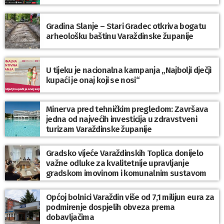
Gradina Slanje – Stari Gradec otkriva bogatu
arheološku baštinu Varaždinske županije
U tijeku je nacionalna kampanja „Najbolji dječji
kupaći je onaj koji se nosi“
Minerva pred tehničkim pregledom: Završava
jedna od najvećih investicija u zdravstveni
turizam Varaždinske županije
Gradsko vijeće Varaždinskih Toplica donijelo
važne odluke za kvalitetnije upravljanje
gradskom imovinom i komunalnim sustavom
Općoj bolnici Varaždin više od 7,1 milijun eura za
podmirenje dospjelih obveza prema
dobavljačima