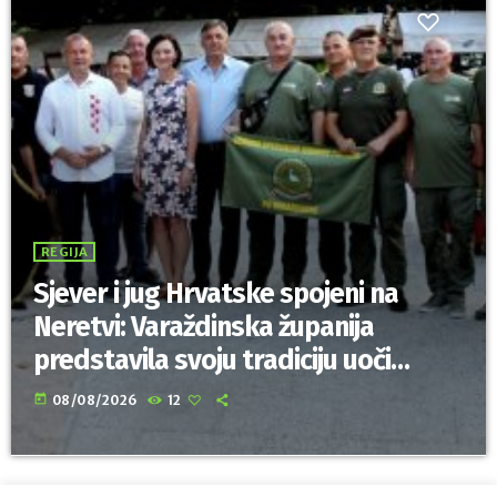
REGIJA
Sjever i jug Hrvatske spojeni na
Neretvi: Varaždinska županija
predstavila svoju tradiciju uoči
Maratona lađa
today
08/08/2026
12