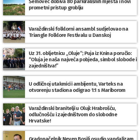
Šemovec dobiva 80 parkirališnih mjesta i novi
prometni pristup groblju
Varaždinski folklorni ansambl sudjelovao na
Triangle Folklore Festivalu u Danskoj
Uz 31. obljetnicu „Oluje“; Puja iz Knina poručio:
“Oluja je naša najveća pobjeda, simbol slobode i
zajedništva!”
U odličnoj utakmici i ambijentu, Varteks na
otvorenju stadiona odigrao 1:1 s Mariborom
Varaždinski branitelji u Oluji: Hrabrošću,
odlučnošću i zajedništvom do slobodne
Hrvatske!
Gradonačelnik Neven Bosilj osudio vandalizam