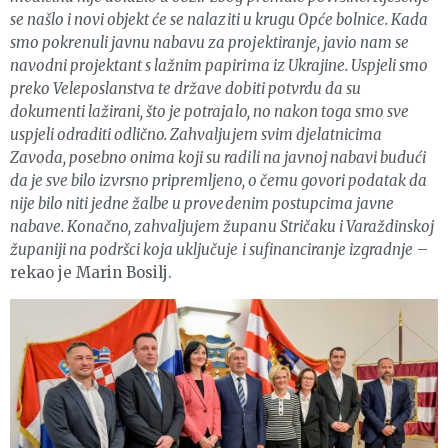
se našlo i novi objekt će se nalaziti u krugu Opće bolnice. Kada
smo pokrenuli javnu nabavu za projektiranje, javio nam se
navodni projektant s lažnim papirima iz Ukrajine. Uspjeli smo
preko Veleposlanstva te države dobiti potvrdu da su
dokumenti lažirani, što je potrajalo, no nakon toga smo sve
uspjeli odraditi odlično. Zahvaljujem svim djelatnicima
Zavoda, posebno onima koji su radili na javnoj nabavi budući
da je sve bilo izvrsno pripremljeno, o čemu govori podatak da
nije bilo niti jedne žalbe u provedenim postupcima javne
nabave. Konačno, zahvaljujem županu Stričaku i Varaždinskoj
županiji na podršci koja uključuje i sufinanciranje izgradnje
–
rekao je Marin Bosilj.