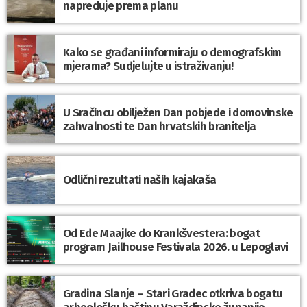
napreduje prema planu
Kako se građani informiraju o demografskim
mjerama? Sudjelujte u istraživanju!
U Sračincu obilježen Dan pobjede i domovinske
zahvalnosti te Dan hrvatskih branitelja
Odlični rezultati naših kajakaša
Od Ede Maajke do Krankšvestera: bogat
program Jailhouse Festivala 2026. u Lepoglavi
Gradina Slanje – Stari Gradec otkriva bogatu