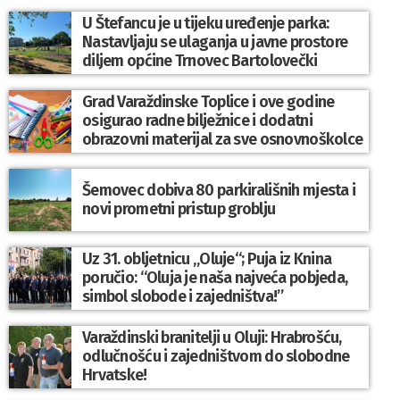
U Štefancu je u tijeku uređenje parka:
Nastavljaju se ulaganja u javne prostore
diljem općine Trnovec Bartolovečki
Grad Varaždinske Toplice i ove godine
osigurao radne bilježnice i dodatni
obrazovni materijal za sve osnovnoškolce
Šemovec dobiva 80 parkirališnih mjesta i
novi prometni pristup groblju
Uz 31. obljetnicu „Oluje“; Puja iz Knina
poručio: “Oluja je naša najveća pobjeda,
simbol slobode i zajedništva!”
Varaždinski branitelji u Oluji: Hrabrošću,
odlučnošću i zajedništvom do slobodne
Hrvatske!