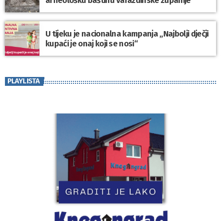
arheološku baštinu Varaždinske županije
U tijeku je nacionalna kampanja „Najbolji dječji
kupaći je onaj koji se nosi“
PLAYLISTA