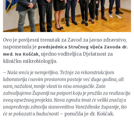
Ovo je povijesni trenutak za Zavod za javno zdravstvo,
napomenula je
predsjednica Stručnog vijeća Zavoda dr.
ujedno voditeljica Djelatnost za
med. Iva Košćak,
kliničku mikrobiologiju.
–
Naša sreća je nemjerljiva. Težnje za rekonstrukcijom
laboratorija i novim prostorom postoje već dugo godina, ali
nam, nažalost, ranije vlasti to nisu omogućile. Zato
zahvaljujemo Županiji na potpori koju je pružila za realizaciju
ovog opsežnog projekta. Nova zgrada imat će veliki značaj u
unapređenju zdravlja stanovništva Varaždinske županije, što
će se pokazati u budućnosti
– poručila je dr. Košćak.