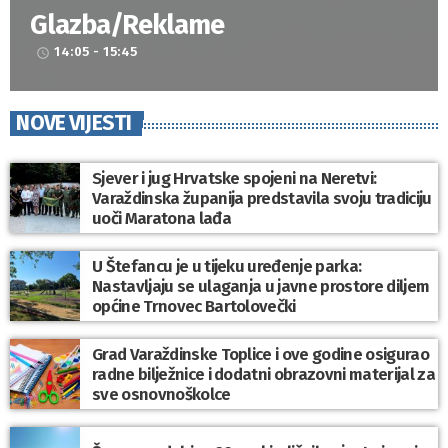
Glazba/Reklame
14:05 - 15:45
access_time
NOVE VIJESTI
Sjever i jug Hrvatske spojeni na Neretvi:
Varaždinska županija predstavila svoju tradiciju
uoči Maratona lađa
U Štefancu je u tijeku uređenje parka:
Nastavljaju se ulaganja u javne prostore diljem
općine Trnovec Bartolovečki
Grad Varaždinske Toplice i ove godine osigurao
radne bilježnice i dodatni obrazovni materijal za
sve osnovnoškolce