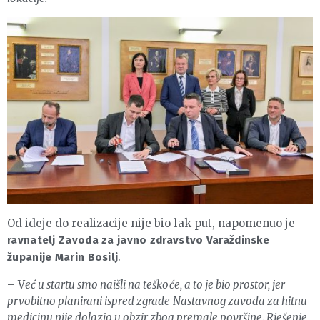
Od ideje do realizacije nije bio lak put, napomenuo je
ravnatelj Zavoda za javno zdravstvo Varaždinske
.
županije Marin Bosilj
– V
eć u startu smo naišli na teškoće, a to je bio prostor, jer
prvobitno planirani ispred zgrade Nastavnog zavoda za hitnu
medicinu nije dolazio u obzir zbog premale površine. Rješenje