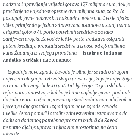
nadzora i upravljanja vrijedni gotovo 15,7 milijuna eura, dok je
procijenjena vrijednost opreme dva milijuna eura, za što će
postupak javne nabave biti naknadno pokrenut. Ovo je rijetko
viđen primjer da je jedna zdravstvena ustanova u stanju sama
osigurati gotovo 40 posto potrebnih sredstava za tako
zahtjevan projekt. Zavod će još 14 posto sredstava osigurati
putem kredita, a preostala sredstva u iznosu od 8,6 milijuna
kuna Županija iz svojega proračuna
–
istaknuo je župan
i napomenuo:
Anđelko Stričak
–
Izgradnja nove zgrade Zavoda je bitna jer se radi o drugom
najvećem ulaganju u Hrvatskoj u prevenciju, koja je najvažnija
za rano otkrivanje bolesti i početak liječenja. To je u skladu s
reformom zdravstva, a koliko je bitna najbolje govori podatak
da jedan euro uložen u prevenciju štedi sedam eura uloženih u
liječenje i dijagnostiku. Izgradnjom nove zgrade Zavoda
uvelike ćemo pomoći i ostalim zdravstvenim ustanovama da
dođu do dodatnog potrebnog prostora budući da Zavod
trenutno djeluje upravo u njihovim prostorima, na četiri
lokacije.