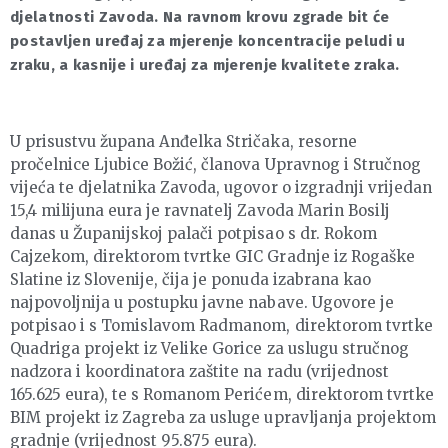
djelatnosti Zavoda. Na ravnom krovu zgrade bit će
postavljen uređaj za mjerenje koncentracije peludi u
zraku, a kasnije i uređaj za mjerenje kvalitete zraka.
U prisustvu župana Anđelka Stričaka, resorne
pročelnice Ljubice Božić, članova Upravnog i Stručnog
vijeća te djelatnika Zavoda, ugovor o izgradnji vrijedan
15,4 milijuna eura je ravnatelj Zavoda Marin Bosilj
danas u Županijskoj palači potpisao s dr. Rokom
Cajzekom, direktorom tvrtke GIC Gradnje iz Rogaške
Slatine iz Slovenije, čija je ponuda izabrana kao
najpovoljnija u postupku javne nabave. Ugovore je
potpisao i s Tomislavom Radmanom, direktorom tvrtke
Quadriga projekt iz Velike Gorice za uslugu stručnog
nadzora i koordinatora zaštite na radu (vrijednost
165.625 eura), te s Romanom Perićem, direktorom tvrtke
BIM projekt iz Zagreba za usluge upravljanja projektom
gradnje (vrijednost 95.875 eura).