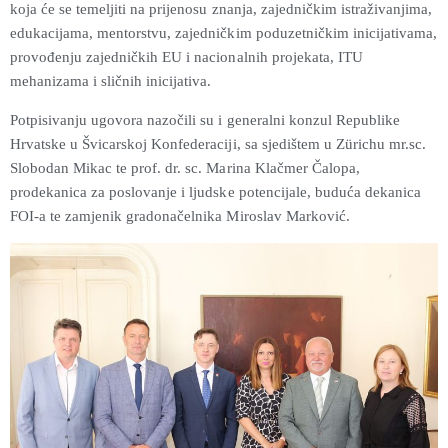
koja će se temeljiti na prijenosu znanja, zajedničkim istraživanjima,
edukacijama, mentorstvu, zajedničkim poduzetničkim inicijativama,
provođenju zajedničkih EU i nacionalnih projekata, ITU
mehanizama i sličnih inicijativa.
Potpisivanju ugovora nazočili su i generalni konzul Republike
Hrvatske u Švicarskoj Konfederaciji, sa sjedištem u Zürichu mr.sc.
Slobodan Mikac te prof. dr. sc. Marina Klačmer Čalopa,
prodekanica za poslovanje i ljudske potencijale, buduća dekanica
FOI-a te zamjenik gradonačelnika Miroslav Marković.