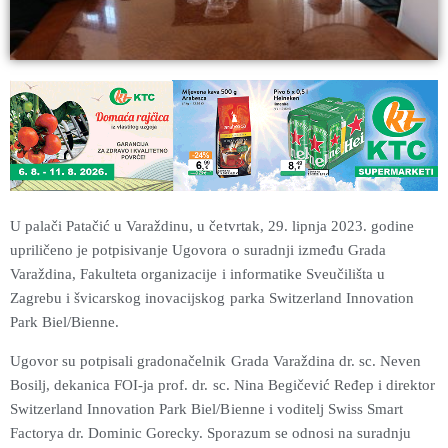
U palači Patačić u Varaždinu, u četvrtak, 29. lipnja 2023. godine
upriličeno je potpisivanje Ugovora o suradnji između Grada
Varaždina, Fakulteta organizacije i informatike Sveučilišta u
Zagrebu i švicarskog inovacijskog parka Switzerland Innovation
Park Biel/Bienne.
Ugovor su potpisali gradonačelnik Grada Varaždina dr. sc. Neven
Bosilj, dekanica FOI-ja prof. dr. sc. Nina Begičević Ređep i direktor
Switzerland Innovation Park Biel/Bienne i voditelj Swiss Smart
Factorya dr. Dominic Gorecky. Sporazum se odnosi na suradnju