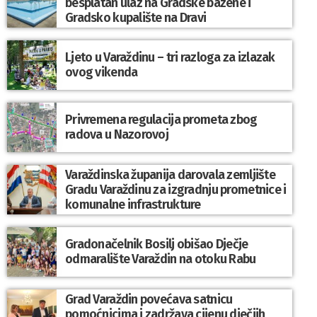
besplatan ulaz na Gradske bazene i
Gradsko kupalište na Dravi
Ljeto u Varaždinu – tri razloga za izlazak
ovog vikenda
Privremena regulacija prometa zbog
radova u Nazorovoj
Varaždinska županija darovala zemljište
Gradu Varaždinu za izgradnju prometnice i
komunalne infrastrukture
Gradonačelnik Bosilj obišao Dječje
odmaralište Varaždin na otoku Rabu
Grad Varaždin povećava satnicu
pomoćnicima i zadržava cijenu dječjih