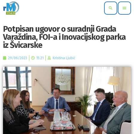
search
menu
Potpisan ugovor o suradnji Grada
Varaždina, FOI-a i Inovacijskog parka
iz Švicarske
29/06/2023
15:21
Kristina Ljubić