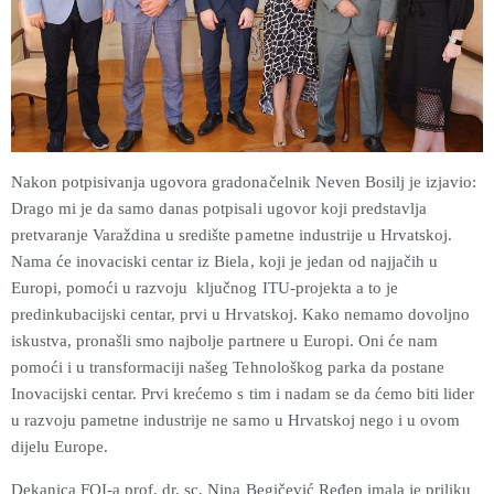
Nakon potpisivanja ugovora gradonačelnik Neven Bosilj je izjavio:
Drago mi je da samo danas potpisali ugovor koji predstavlja
pretvaranje Varaždina u središte pametne industrije u Hrvatskoj.
Nama će inovaciski centar iz Biela, koji je jedan od najjačih u
Europi, pomoći u razvoju ključnog ITU-projekta a to je
predinkubacijski centar, prvi u Hrvatskoj. Kako nemamo dovoljno
iskustva, pronašli smo najbolje partnere u Europi. Oni će nam
pomoći i u transformaciji našeg Tehnološkog parka da postane
Inovacijski centar. Prvi krećemo s tim i nadam se da ćemo biti lider
u razvoju pametne industrije ne samo u Hrvatskoj nego i u ovom
dijelu Europe.
Dekanica FOI-a prof. dr. sc. Nina Begičević Ređep imala je priliku