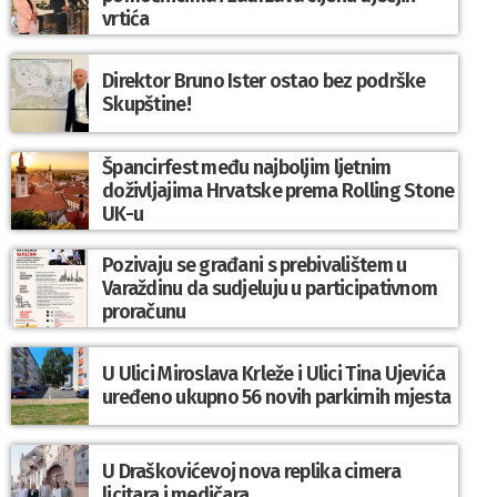
vrtića
Direktor Bruno Ister ostao bez podrške
Skupštine!
Špancirfest među najboljim ljetnim
doživljajima Hrvatske prema Rolling Stone
UK-u
Pozivaju se građani s prebivalištem u
Varaždinu da sudjeluju u participativnom
proračunu
U Ulici Miroslava Krleže i Ulici Tina Ujevića
uređeno ukupno 56 novih parkirnih mjesta
U Draškovićevoj nova replika cimera
licitara i medičara