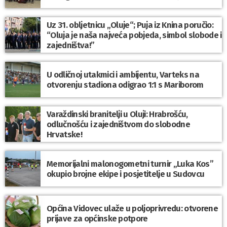
Uz 31. obljetnicu „Oluje“; Puja iz Knina poručio:
“Oluja je naša najveća pobjeda, simbol slobode i
zajedništva!”
U odličnoj utakmici i ambijentu, Varteks na
otvorenju stadiona odigrao 1:1 s Mariborom
Varaždinski branitelji u Oluji: Hrabrošću,
odlučnošću i zajedništvom do slobodne
Hrvatske!
Memorijalni malonogometni turnir „Luka Kos”
okupio brojne ekipe i posjetitelje u Sudovcu
Općina Vidovec ulaže u poljoprivredu: otvorene
prijave za općinske potpore