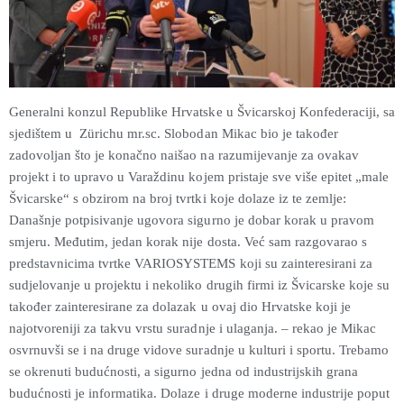
Generalni konzul Republike Hrvatske u Švicarskoj Konfederaciji, sa
sjedištem u Zürichu mr.sc. Slobodan Mikac bio je također
zadovoljan što je konačno naišao na razumijevanje za ovakav
projekt i to upravo u Varaždinu kojem pristaje sve više epitet „male
Švicarske“ s obzirom na broj tvrtki koje dolaze iz te zemlje:
Današnje potpisivanje ugovora sigurno je dobar korak u pravom
smjeru. Međutim, jedan korak nije dosta. Već sam razgovarao s
predstavnicima tvrtke VARIOSYSTEMS koji su zainteresirani za
sudjelovanje u projektu i nekoliko drugih firmi iz Švicarske koje su
također zainteresirane za dolazak u ovaj dio Hrvatske koji je
najotvoreniji za takvu vrstu suradnje i ulaganja. – rekao je Mikac
osvrnuvši se i na druge vidove suradnje u kulturi i sportu. Trebamo
se okrenuti budućnosti, a sigurno jedna od industrijskih grana
budućnosti je informatika. Dolaze i druge moderne industrije poput