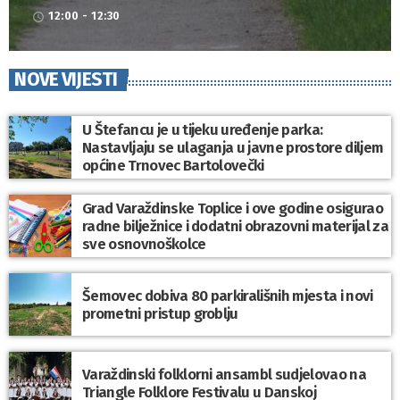
12:00 - 12:30
access_time
NOVE VIJESTI
U Štefancu je u tijeku uređenje parka:
Nastavljaju se ulaganja u javne prostore diljem
općine Trnovec Bartolovečki
Grad Varaždinske Toplice i ove godine osigurao
radne bilježnice i dodatni obrazovni materijal za
sve osnovnoškolce
Šemovec dobiva 80 parkirališnih mjesta i novi
prometni pristup groblju
Varaždinski folklorni ansambl sudjelovao na
Triangle Folklore Festivalu u Danskoj