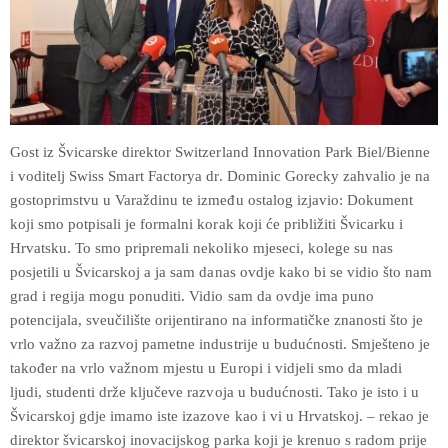
Gost iz Švicarske direktor Switzerland Innovation Park Biel/Bienne
i voditelj Swiss Smart Factorya dr. Dominic Gorecky zahvalio je na
gostoprimstvu u Varaždinu te između ostalog izjavio: Dokument
koji smo potpisali je formalni korak koji će približiti Švicarku i
Hrvatsku. To smo pripremali nekoliko mjeseci, kolege su nas
posjetili u Švicarskoj a ja sam danas ovdje kako bi se vidio što nam
grad i regija mogu ponuditi. Vidio sam da ovdje ima puno
potencijala, sveučilište orijentirano na informatičke znanosti što je
vrlo važno za razvoj pametne industrije u budućnosti. Smješteno je
također na vrlo važnom mjestu u Europi i vidjeli smo da mladi
ljudi, studenti drže ključeve razvoja u budućnosti. Tako je isto i u
Švicarskoj gdje imamo iste izazove kao i vi u Hrvatskoj. – rekao je
direktor švicarskoj inovacijskog parka koji je krenuo s radom prije