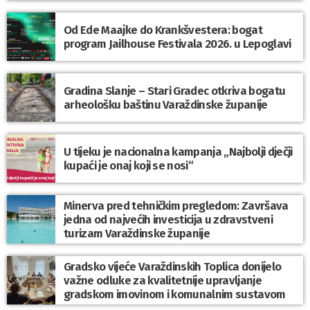
Od Ede Maajke do Krankšvestera: bogat
program Jailhouse Festivala 2026. u Lepoglavi
Gradina Slanje – Stari Gradec otkriva bogatu
arheološku baštinu Varaždinske županije
U tijeku je nacionalna kampanja „Najbolji dječji
kupaći je onaj koji se nosi“
Minerva pred tehničkim pregledom: Završava
jedna od najvećih investicija u zdravstveni
turizam Varaždinske županije
Gradsko vijeće Varaždinskih Toplica donijelo
važne odluke za kvalitetnije upravljanje
gradskom imovinom i komunalnim sustavom