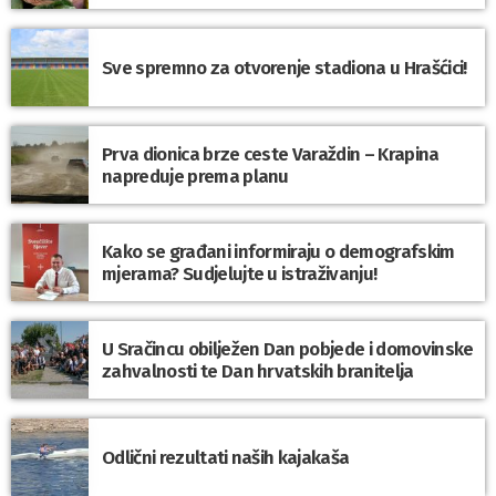
Sve spremno za otvorenje stadiona u Hrašćici!
Prva dionica brze ceste Varaždin – Krapina
napreduje prema planu
Kako se građani informiraju o demografskim
mjerama? Sudjelujte u istraživanju!
U Sračincu obilježen Dan pobjede i domovinske
zahvalnosti te Dan hrvatskih branitelja
Odlični rezultati naših kajakaša