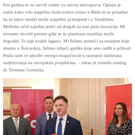
šest godina te su razvili centre za razvoj start-upova. Opisao je
zatim kako vrlo uspješno funkcionira centar u Bielu te se ponadao
da se takav model može uspješno primijeniti i u Varaždinu.
Možemo učiti zajedno jedni od drugih na tom putu inovacija. Mi
moramo stvoriti prostor gdje se ta planirana suradnja može
dogoditi. To nije uvijek lagano. Mi želimo pomoći sa znanjem koje
imamo u Švicarskoj, želimo izbjeći greške koje smo radili u pršlosti.
Pruža nam se također mnogo mogućnosti u razmjeni studenata,
sudjelovanja na europskim projektima. – rekao je između ostalog
dr. Dominic Goretcky.