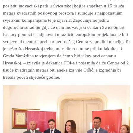
posjetiti inovacijski park u Švicarskoj koji je smješten u 15 tisuća
metara kvadratnih poslovnog prostora i surađuje s najpoznatijim
svjetskim kompanijama te je izjavila: Započinjemo jednu
dugoročnu suradnju gdje će nam Inovacijski centar i Swiss Smart
Factory pomoći i sudjelovati u različiti europskim projektima te biti
svojevrsni mentor i prvi partneri našeg Centra za predinkubaciju. To
je nešto što Hrvatskoj treba, mi vidimo u tome priliku fakulteta i
Grada Varaždina te vjerujem da ćemo biti takav prvi centar u
Hrvatskoj. – izjavila je dekanica FOI-a i pojasnila da će Centar od 2
tisuće kvadratnih metara biti aneks iza vile Oršić, a izgradnja bi
trebala početi slijedeće godine.