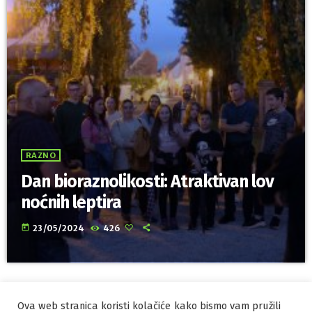
RAZNO
Dan bioraznolikosti: Atraktivan lov
noćnih leptira
today
23/05/2024
426
Ova web stranica koristi kolačiće kako bismo vam pružili
IZRADA I HOSTING
ORBIS