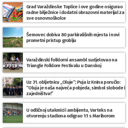
Grad Varaždinske Toplice i ove godine osigurao
radne bilježnice i dodatni obrazovni materijal za
sve osnovnoškolce
Šemovec dobiva 80 parkirališnih mjesta i novi
prometni pristup groblju
Varaždinski folklorni ansambl sudjelovao na
Triangle Folklore Festivalu u Danskoj
Uz 31. obljetnicu „Oluje“; Puja iz Knina poručio:
“Oluja je naša najveća pobjeda, simbol slobode i
zajedništva!”
U odličnoj utakmici i ambijentu, Varteks na
otvorenju stadiona odigrao 1:1 s Mariborom