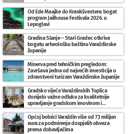
Od Ede Maajke do Krankšvestera: bogat
program Jailhouse Festivala 2026. u
Lepoglavi
Gradina Slanje – Stari Gradec otkriva
bogatu arheološku baštinu Varaždinske
županije
Minerva pred tehničkim pregledom:
Završava jedna od najvećih investicija u
zdravstveni turizam Varaždinske županije
Gradsko vijeće Varaždinskih Toplica
donijelo važne odluke za kvalitetnije
upravljanje gradskom imovinom i
komunalnim sustavom
Općoj bolnici Varaždin više od 7,1 milijun
eura za podmirenje dospjelih obveza
prema dobavljačima