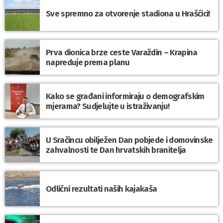
Sve spremno za otvorenje stadiona u Hrašćici!
Prva dionica brze ceste Varaždin – Krapina
napreduje prema planu
Kako se građani informiraju o demografskim
mjerama? Sudjelujte u istraživanju!
U Sračincu obilježen Dan pobjede i domovinske
zahvalnosti te Dan hrvatskih branitelja
Odlični rezultati naših kajakaša