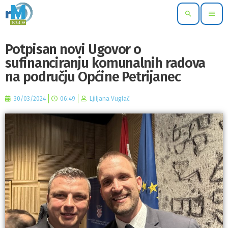
search
menu
Potpisan novi Ugovor o
sufinanciranju komunalnih radova
na području Općine Petrijanec
30/03/2024
06:49
Ljiljana Vuglač