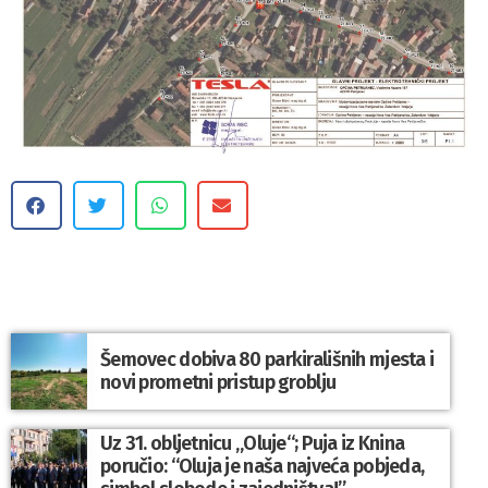
Šemovec dobiva 80 parkirališnih mjesta i
novi prometni pristup groblju
Uz 31. obljetnicu „Oluje“; Puja iz Knina
poručio: “Oluja je naša najveća pobjeda,