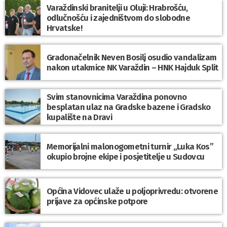
Varaždinski branitelji u Oluji: Hrabrošću,
odlučnošću i zajedništvom do slobodne
Hrvatske!
Gradonačelnik Neven Bosilj osudio vandalizam
nakon utakmice NK Varaždin – HNK Hajduk Split
Svim stanovnicima Varaždina ponovno
besplatan ulaz na Gradske bazene i Gradsko
kupalište na Dravi
Memorijalni malonogometni turnir „Luka Kos”
okupio brojne ekipe i posjetitelje u Sudovcu
Općina Vidovec ulaže u poljoprivredu: otvorene
prijave za općinske potpore