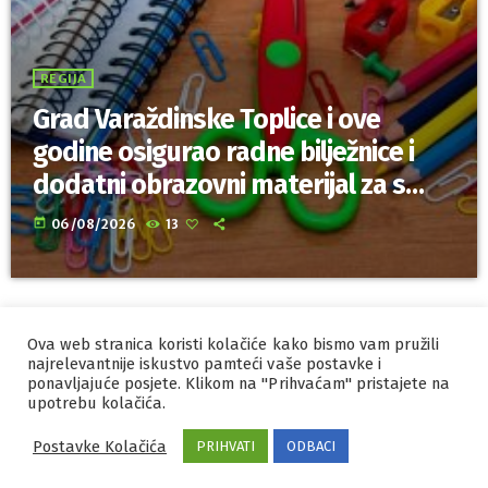
REGIJA
Grad Varaždinske Toplice i ove
godine osigurao radne bilježnice i
dodatni obrazovni materijal za sve
osnovnoškolce
today
06/08/2026
13
Ova web stranica koristi kolačiće kako bismo vam pružili
IZRADA I HOSTING
ORBIS
najrelevantnije iskustvo pamteći vaše postavke i
ponavljajuće posjete. Klikom na "Prihvaćam" pristajete na
MARKETING
PRAVILA PRIVATNOSTI
upotrebu kolačića.
Postavke Kolačića
PRIHVATI
ODBACI