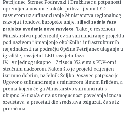
Petrijanec, Strmec Podravski i Družbinec u potpunosti
opremljena novom ekološki prihvatljivom LED
rasvjetom uz sufinanciranje Ministarstva regionalnog
razvoja i fondova Europske unije,
slijedi zadnja faza
Tako je resornom
projekta uvođenja nove rasvjete.
Ministarstvu upućen zahtjev za sufinanciranje projekta
pod nazivom “Smanjenje okolišnih i infrastrukturnih
nejednakosti na području Općine Petrijanec ulaganje u
igralište, rasvjetu i LED rasvjeta faza
IV.” vrijednog ukupno 117 tisuća 352 eura s PDV-om i
stručnim nadzorom. Nakon što je projekt ocijenjen
iznimno dobrim, načelnik Željko Posavec potpisao je
Ugovor o sufinanciranju s ministrom Šimom Erlićem, a
prema kojem će ga Ministarstvo sufinancirati s
ukupno 56 tisuća eura uz mogućnost povećanja iznosa
sredstava, a preostali dio sredstava osigurati će se iz
proračuna.