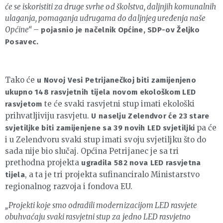
će se iskoristiti za druge svrhe od školstva, daljnjih komunalnih
ulaganja, pomaganja udrugama do daljnjeg uređenja naše
Općine“
–
pojasnio je načelnik Općine, SDP-ov Željko
Posavec.
Tako će
u Novoj Vesi Petrijanečkoj biti zamijenjeno
ukupno 148 rasvjetnih tijela novom ekološkom LED
te će svaki rasvjetni stup imati ekološki
rasvjetom
prihvatljiviju rasvjetu.
U naselju Zelendvor će 23 stare
pa će
svjetiljke biti zamijenjene sa 39 novih LED svjetiljki
i u Zelendvoru svaki stup imati svoju svjetiljku što do
sada nije bio slučaj. Općina Petrijanec je sa tri
prethodna projekta
ugradila 582 nova LED rasvjetna
, a ta je tri projekta sufinanciralo Ministarstvo
tijela
regionalnog razvoja i fondova EU.
„Projekti koje smo odradili modernizacijom LED rasvjete
obuhvaćaju svaki rasvjetni stup za jedno LED rasvjetno