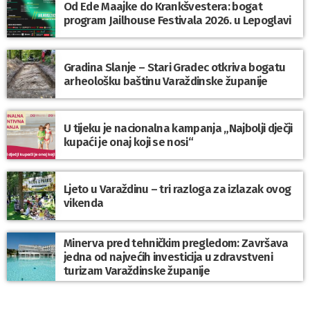
Od Ede Maajke do Krankšvestera: bogat
program Jailhouse Festivala 2026. u Lepoglavi
Gradina Slanje – Stari Gradec otkriva bogatu
arheološku baštinu Varaždinske županije
U tijeku je nacionalna kampanja „Najbolji dječji
kupaći je onaj koji se nosi“
Ljeto u Varaždinu – tri razloga za izlazak ovog
vikenda
Minerva pred tehničkim pregledom: Završava
jedna od najvećih investicija u zdravstveni
turizam Varaždinske županije