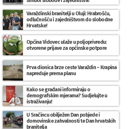
simbol slobode i zajedništva!”
Varaždinski branitelji u Oluji: Hrabrošću,
odlučnošću i zajedništvom do slobodne
Hrvatske!
Općina Vidovec ulaže u poljoprivredu:
otvorene prijave za općinske potpore
Prva dionica brze ceste Varaždin – Krapina
napreduje prema planu
Kako se građani informiraju o
demografskim mjerama? Sudjelujte u
istraživanju!
U Sračincu obilježen Dan pobjede i
domovinske zahvalnosti te Dan hrvatskih
branitelja