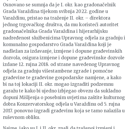
Osnovano se sumnja da je I. okr. kao gradonačelnik
Grada Varaždina tijekom svibnja 2022. godine u
Varaždinu, pristao na traženje II. okr. – direktora
jednog trgovačkog društva, da mu koristeći autoritet
gradonačelnika Grada Varaždina i hijerarhijsku
nadređenost službenicima Upravnog odjela za gradnju i
komunalno gospodarstvo Grada Varaždina koji je
nadležan za izdavanje, izmjene i dopune građevinskih
dozvola, osigura izmjene i dopune građevinske dozvole
izdane 12. rujna 2018. od strane navedenog Upravnog
odjela za gradnju višestambene zgrade i pomoćne
građevine te građevine gospodarske namjene, a kako
bi na toj lokaciji II. okr. mogao izgraditi podzemnu
garažu te kako bi ujedno izbjegao obvezu da sukladno
dopuni Mišljenja o posebnim uvjetima zaštite kulturnog
dobra Konzervatorskog odjela u Varaždinu od 5. rujna
2017. ponovno izgradi građevinu koja se tamo nalazila u
ruševnom obliku.
Naime, iako su I. i II. okr. znali da traženoj izmjeni i