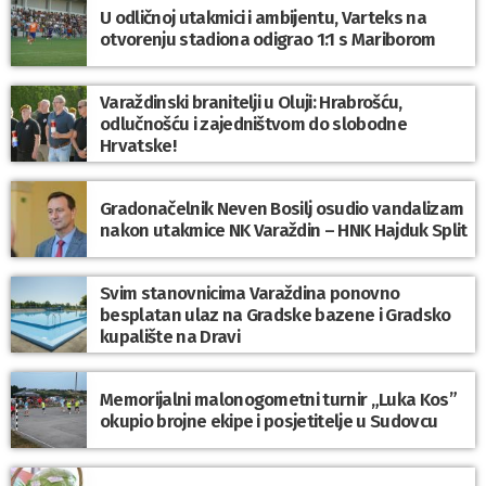
U odličnoj utakmici i ambijentu, Varteks na
otvorenju stadiona odigrao 1:1 s Mariborom
Varaždinski branitelji u Oluji: Hrabrošću,
odlučnošću i zajedništvom do slobodne
Hrvatske!
Gradonačelnik Neven Bosilj osudio vandalizam
nakon utakmice NK Varaždin – HNK Hajduk Split
Svim stanovnicima Varaždina ponovno
besplatan ulaz na Gradske bazene i Gradsko
kupalište na Dravi
Memorijalni malonogometni turnir „Luka Kos”
okupio brojne ekipe i posjetitelje u Sudovcu