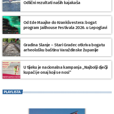
Odlični rezultati naših kajakaša
Od Ede Maajke do Krankšvestera: bogat
program Jailhouse Festivala 2026. u Lepoglavi
Gradina Slanje – Stari Gradec otkriva bogatu
arheološku baštinu Varaždinske županije
U tijeku je nacionalna kampanja „Najbolji dječji
kupaći je onaj koji se nosi“
PLAYLISTA