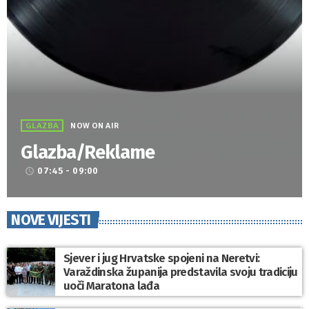
GLAZBA
NOW ON AIR
Glazba/Reklame
07:45 - 09:00
access_time
NOVE VIJESTI
Sjever i jug Hrvatske spojeni na Neretvi:
Varaždinska županija predstavila svoju tradiciju
uoči Maratona lađa