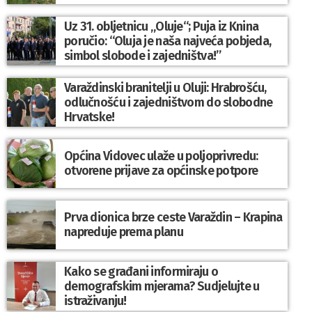
Uz 31. obljetnicu „Oluje“; Puja iz Knina
poručio: “Oluja je naša najveća pobjeda,
simbol slobode i zajedništva!”
Varaždinski branitelji u Oluji: Hrabrošću,
odlučnošću i zajedništvom do slobodne
Hrvatske!
Općina Vidovec ulaže u poljoprivredu:
otvorene prijave za općinske potpore
Prva dionica brze ceste Varaždin – Krapina
napreduje prema planu
Kako se građani informiraju o
demografskim mjerama? Sudjelujte u
istraživanju!