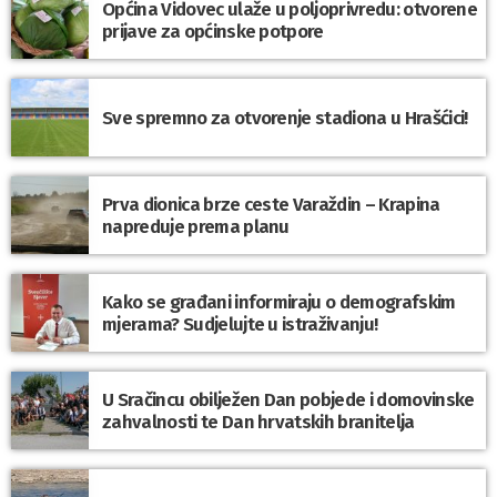
Općina Vidovec ulaže u poljoprivredu: otvorene
prijave za općinske potpore
Sve spremno za otvorenje stadiona u Hrašćici!
Prva dionica brze ceste Varaždin – Krapina
napreduje prema planu
Kako se građani informiraju o demografskim
mjerama? Sudjelujte u istraživanju!
U Sračincu obilježen Dan pobjede i domovinske
zahvalnosti te Dan hrvatskih branitelja