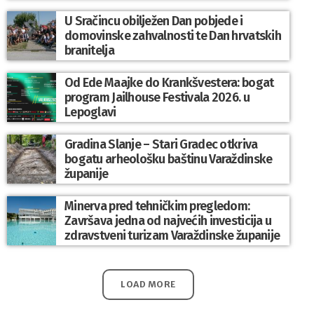
U Sračincu obilježen Dan pobjede i
domovinske zahvalnosti te Dan hrvatskih
branitelja
Od Ede Maajke do Krankšvestera: bogat
program Jailhouse Festivala 2026. u
Lepoglavi
Gradina Slanje – Stari Gradec otkriva
bogatu arheološku baštinu Varaždinske
županije
Minerva pred tehničkim pregledom:
Završava jedna od najvećih investicija u
zdravstveni turizam Varaždinske županije
LOAD MORE