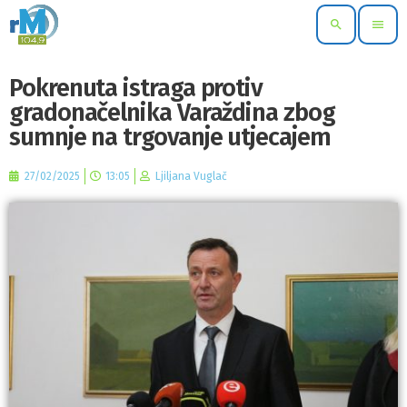
search
menu
Pokrenuta istraga protiv
gradonačelnika Varaždina zbog
sumnje na trgovanje utjecajem
27/02/2025
13:05
Ljiljana Vuglač