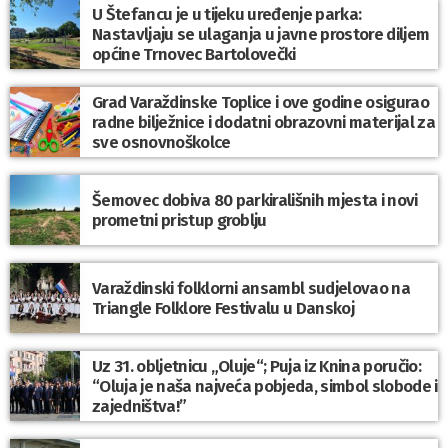
U Štefancu je u tijeku uređenje parka:
Nastavljaju se ulaganja u javne prostore diljem
općine Trnovec Bartolovečki
Grad Varaždinske Toplice i ove godine osigurao
radne bilježnice i dodatni obrazovni materijal za
sve osnovnoškolce
Šemovec dobiva 80 parkirališnih mjesta i novi
prometni pristup groblju
Varaždinski folklorni ansambl sudjelovao na
Triangle Folklore Festivalu u Danskoj
Uz 31. obljetnicu „Oluje“; Puja iz Knina poručio:
“Oluja je naša najveća pobjeda, simbol slobode i
zajedništva!”