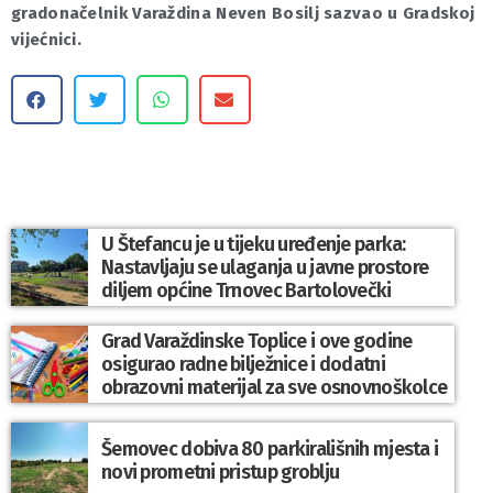
gradonačelnik Varaždina Neven Bosilj sazvao u Gradskoj
vijećnici.
U Štefancu je u tijeku uređenje parka:
Nastavljaju se ulaganja u javne prostore
diljem općine Trnovec Bartolovečki
Grad Varaždinske Toplice i ove godine
osigurao radne bilježnice i dodatni
obrazovni materijal za sve osnovnoškolce
Šemovec dobiva 80 parkirališnih mjesta i
novi prometni pristup groblju