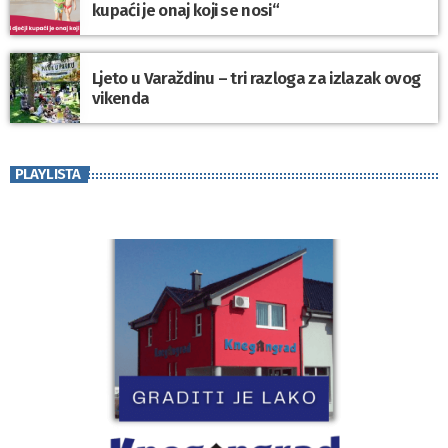
kupaći je onaj koji se nosi“
Ljeto u Varaždinu – tri razloga za izlazak ovog
vikenda
PLAYLISTA