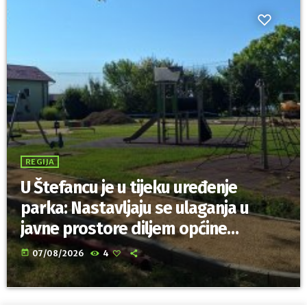
REGIJA
U Štefancu je u tijeku uređenje
parka: Nastavljaju se ulaganja u
javne prostore diljem općine
Trnovec Bartolovečki
today
07/08/2026
4