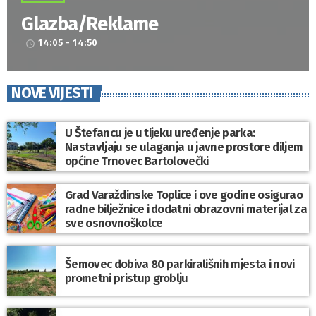
Glazba/Reklame
14:05 - 14:50
access_time
NOVE VIJESTI
U Štefancu je u tijeku uređenje parka:
Nastavljaju se ulaganja u javne prostore diljem
općine Trnovec Bartolovečki
Grad Varaždinske Toplice i ove godine osigurao
radne bilježnice i dodatni obrazovni materijal za
sve osnovnoškolce
Šemovec dobiva 80 parkirališnih mjesta i novi
prometni pristup groblju