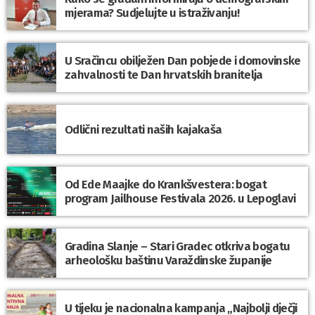
mjerama? Sudjelujte u istraživanju!
U Sračincu obilježen Dan pobjede i domovinske
zahvalnosti te Dan hrvatskih branitelja
Odlični rezultati naših kajakaša
Od Ede Maajke do Krankšvestera: bogat
program Jailhouse Festivala 2026. u Lepoglavi
Gradina Slanje – Stari Gradec otkriva bogatu
arheološku baštinu Varaždinske županije
U tijeku je nacionalna kampanja „Najbolji dječji