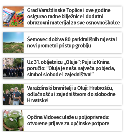
Grad Varaždinske Toplice i ove godine
osigurao radne bilježnice i dodatni
obrazovni materijal za sve osnovnoškolce
Šemovec dobiva 80 parkirališnih mjesta i
novi prometni pristup groblju
Uz 31. obljetnicu „Oluje“; Puja iz Knina
poručio: “Oluja je naša najveća pobjeda,
simbol slobode i zajedništva!”
Varaždinski branitelji u Oluji: Hrabrošću,
odlučnošću i zajedništvom do slobodne
Hrvatske!
Općina Vidovec ulaže u poljoprivredu:
otvorene prijave za općinske potpore