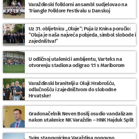
Varaždinski folklorni ansambl sudjelovao na
Triangle Folklore Festivalu u Danskoj
Uz 31. obljetnicu „Oluje“; Puja iz Knina poručio:
“Oluja je naša najveća pobjeda, simbol slobode i
zajedništva!”
U odličnoj utakmici i ambijentu, Varteks na
otvorenju stadiona odigrao 1:1 s Mariborom
Varaždinski branitelji u Oluji: Hrabrošću,
odlučnošću i zajedništvom do slobodne
Hrvatske!
Gradonačelnik Neven Bosilj osudio vandalizam
nakon utakmice NK Varaždin – HNK Hajduk Split
Svim stanovnicima Varaždina ponovno