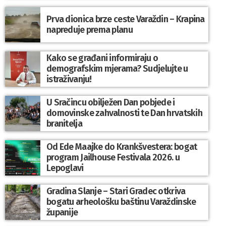
Prva dionica brze ceste Varaždin – Krapina
napreduje prema planu
Kako se građani informiraju o
demografskim mjerama? Sudjelujte u
istraživanju!
U Sračincu obilježen Dan pobjede i
domovinske zahvalnosti te Dan hrvatskih
branitelja
Od Ede Maajke do Krankšvestera: bogat
program Jailhouse Festivala 2026. u
Lepoglavi
Gradina Slanje – Stari Gradec otkriva
bogatu arheološku baštinu Varaždinske
županije