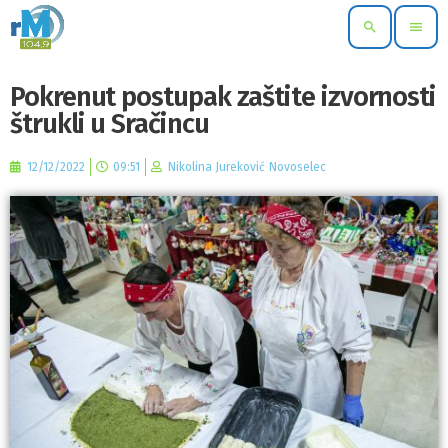
search
menu
Pokrenut postupak zaštite izvornosti
štrukli u Sračincu
12/12/2022
09:51
Nikolina Jureković Novoselec