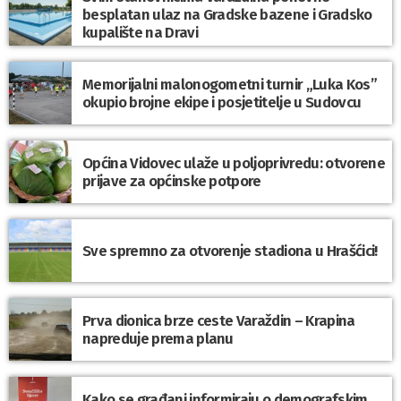
besplatan ulaz na Gradske bazene i Gradsko
kupalište na Dravi
Memorijalni malonogometni turnir „Luka Kos”
okupio brojne ekipe i posjetitelje u Sudovcu
Općina Vidovec ulaže u poljoprivredu: otvorene
prijave za općinske potpore
Sve spremno za otvorenje stadiona u Hrašćici!
Prva dionica brze ceste Varaždin – Krapina
napreduje prema planu
Kako se građani informiraju o demografskim