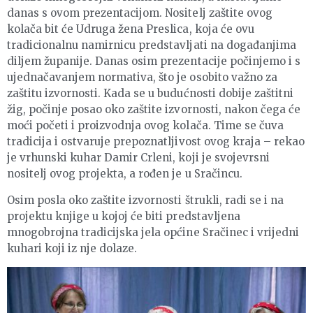
danas s ovom prezentacijom. Nositelj zaštite ovog
kolača bit će Udruga žena Preslica, koja će ovu
tradicionalnu namirnicu predstavljati na događanjima
diljem županije. Danas osim prezentacije počinjemo i s
ujednačavanjem normativa, što je osobito važno za
zaštitu izvornosti. Kada se u budućnosti dobije zaštitni
žig, počinje posao oko zaštite izvornosti, nakon čega će
moći početi i proizvodnja ovog kolača. Time se čuva
tradicija i ostvaruje prepoznatljivost ovog kraja – rekao
je vrhunski kuhar Damir Crleni, koji je svojevrsni
nositelj ovog projekta, a rođen je u Sračincu.
Osim posla oko zaštite izvornosti štrukli, radi se i na
projektu knjige u kojoj će biti predstavljena
mnogobrojna tradicijska jela općine Sračinec i vrijedni
kuhari koji iz nje dolaze.