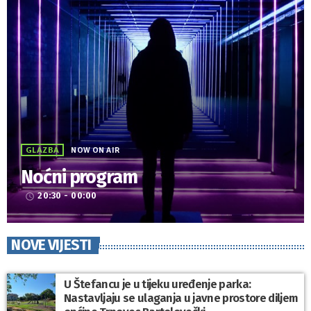
GLAZBA
NOW ON AIR
Noćni program
20:30 - 00:00
access_time
NOVE VIJESTI
U Štefancu je u tijeku uređenje parka:
Nastavljaju se ulaganja u javne prostore diljem