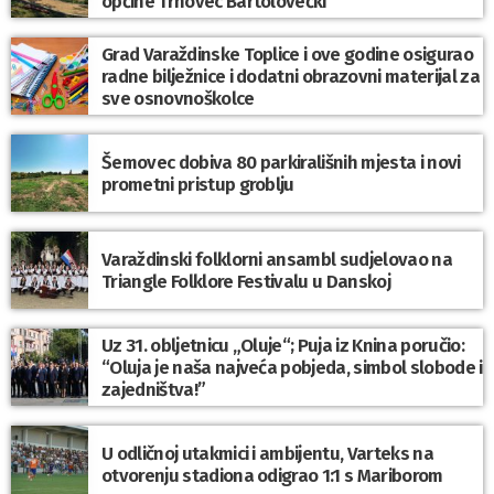
općine Trnovec Bartolovečki
Grad Varaždinske Toplice i ove godine osigurao
radne bilježnice i dodatni obrazovni materijal za
sve osnovnoškolce
Šemovec dobiva 80 parkirališnih mjesta i novi
prometni pristup groblju
Varaždinski folklorni ansambl sudjelovao na
Triangle Folklore Festivalu u Danskoj
Uz 31. obljetnicu „Oluje“; Puja iz Knina poručio:
“Oluja je naša najveća pobjeda, simbol slobode i
zajedništva!”
U odličnoj utakmici i ambijentu, Varteks na
otvorenju stadiona odigrao 1:1 s Mariborom