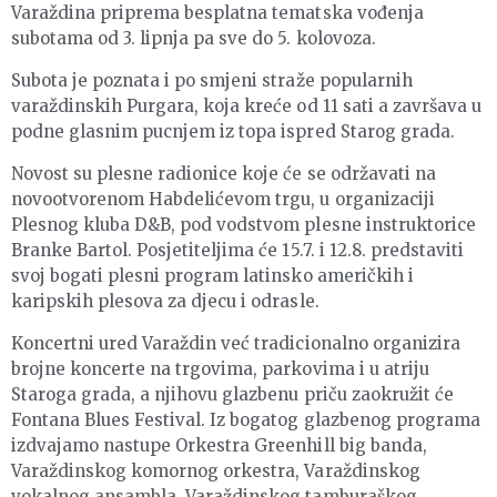
Varaždina priprema besplatna tematska vođenja
subotama od 3. lipnja pa sve do 5. kolovoza.
Subota je poznata i po smjeni straže popularnih
varaždinskih Purgara, koja kreće od 11 sati a završava u
podne glasnim pucnjem iz topa ispred Starog grada.
Novost su plesne radionice koje će se održavati na
novootvorenom Habdelićevom trgu, u organizaciji
Plesnog kluba D&B, pod vodstvom plesne instruktorice
Branke Bartol. Posjetiteljima će 15.7. i 12.8. predstaviti
svoj bogati plesni program latinsko američkih i
karipskih plesova za djecu i odrasle.
Koncertni ured Varaždin već tradicionalno organizira
brojne koncerte na trgovima, parkovima i u atriju
Staroga grada, a njihovu glazbenu priču zaokružit će
Fontana Blues Festival. Iz bogatog glazbenog programa
izdvajamo nastupe Orkestra Greenhill big banda,
Varaždinskog komornog orkestra, Varaždinskog
vokalnog ansambla, Varaždinskog tamburaškog