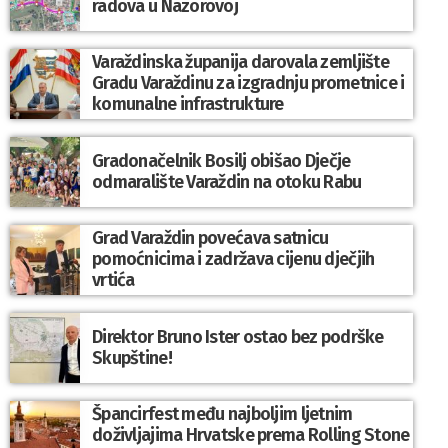
radova u Nazorovoj
Varaždinska županija darovala zemljište
Gradu Varaždinu za izgradnju prometnice i
komunalne infrastrukture
Gradonačelnik Bosilj obišao Dječje
odmaralište Varaždin na otoku Rabu
Grad Varaždin povećava satnicu
pomoćnicima i zadržava cijenu dječjih
vrtića
Direktor Bruno Ister ostao bez podrške
Skupštine!
Špancirfest među najboljim ljetnim
doživljajima Hrvatske prema Rolling Stone