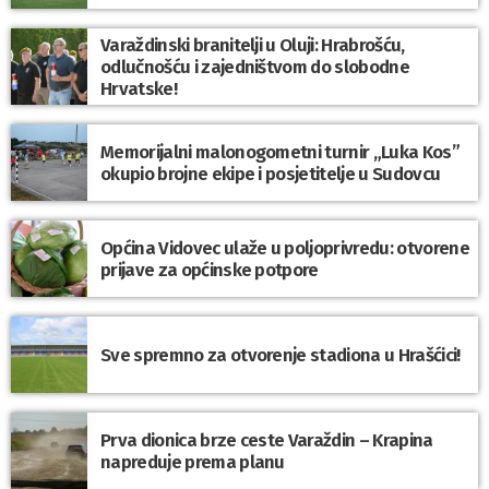
Varaždinski branitelji u Oluji: Hrabrošću,
odlučnošću i zajedništvom do slobodne
Hrvatske!
Memorijalni malonogometni turnir „Luka Kos”
okupio brojne ekipe i posjetitelje u Sudovcu
Općina Vidovec ulaže u poljoprivredu: otvorene
prijave za općinske potpore
Sve spremno za otvorenje stadiona u Hrašćici!
Prva dionica brze ceste Varaždin – Krapina
napreduje prema planu