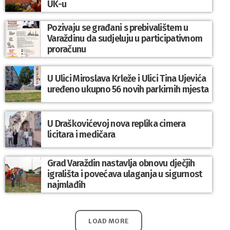
UK-u
Pozivaju se građani s prebivalištem u
Varaždinu da sudjeluju u participativnom
proračunu
U Ulici Miroslava Krleže i Ulici Tina Ujevića
uređeno ukupno 56 novih parkirnih mjesta
U Draškovićevoj nova replika cimera
licitara i medičara
Grad Varaždin nastavlja obnovu dječjih
igrališta i povećava ulaganja u sigurnost
najmlađih
LOAD MORE