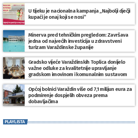
U tijeku je nacionalna kampanja „Najbolji dječji
kupaći je onaj koji se nosi“
Minerva pred tehničkim pregledom: Završava
jedna od najvećih investicija u zdravstveni
turizam Varaždinske županije
Gradsko vijeće Varaždinskih Toplica donijelo
važne odluke za kvalitetnije upravljanje
gradskom imovinom i komunalnim sustavom
Općoj bolnici Varaždin više od 7,1 milijun eura za
podmirenje dospjelih obveza prema
dobavljačima
PLAYLISTA