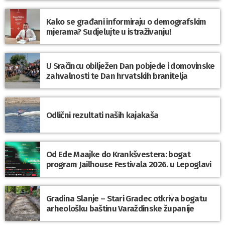
Kako se građani informiraju o demografskim
mjerama? Sudjelujte u istraživanju!
U Sračincu obilježen Dan pobjede i domovinske
zahvalnosti te Dan hrvatskih branitelja
Odlični rezultati naših kajakaša
Od Ede Maajke do Krankšvestera: bogat
program Jailhouse Festivala 2026. u Lepoglavi
Gradina Slanje – Stari Gradec otkriva bogatu
arheološku baštinu Varaždinske županije