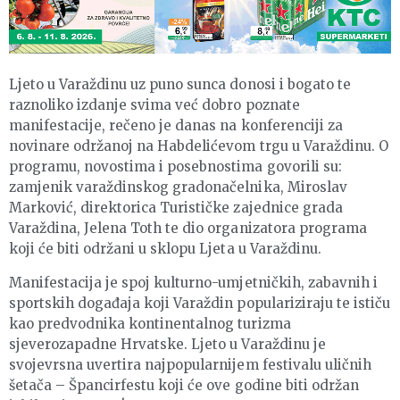
Ljeto u Varaždinu uz puno sunca donosi i bogato te
raznoliko izdanje svima već dobro poznate
manifestacije, rečeno je danas na konferenciji za
novinare održanoj na Habdelićevom trgu u Varaždinu. O
programu, novostima i posebnostima govorili su:
zamjenik varaždinskog gradonačelnika, Miroslav
Marković, direktorica Turističke zajednice grada
Varaždina, Jelena Toth te dio organizatora programa
koji će biti održani u sklopu Ljeta u Varaždinu.
Manifestacija je spoj kulturno-umjetničkih, zabavnih i
sportskih događaja koji Varaždin populariziraju te ističu
kao predvodnika kontinentalnog turizma
sjeverozapadne Hrvatske. Ljeto u Varaždinu je
svojevrsna uvertira najpopularnijem festivalu uličnih
šetača – Špancirfestu koji će ove godine biti održan