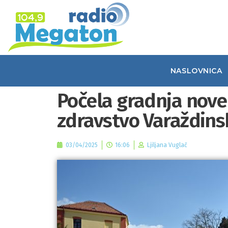
NASLOVNICA
Počela gradnja nove
zdravstvo Varaždins
03/04/2025
16:06
Ljiljana Vuglač