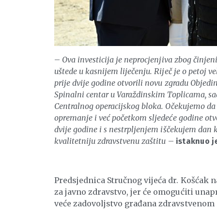
–
Ova investicija je neprocjenjiva zbog činje
uštede u kasnijem liječenju. Riječ je o petoj v
prije dvije godine otvorili novu zgradu Objedi
Spinalni centar u Varaždinskim Toplicama, sa
Centralnog operacijskog bloka. Očekujemo da će
opremanje i već početkom sljedeće godine otv
dvije godine i s nestrpljenjem iščekujem dan 
kvalitetniju zdravstvenu zaštitu
–
istaknuo j
Predsjednica Stručnog vijeća dr. Košćak n
za javno zdravstvo, jer će omogućiti unapr
veće zadovoljstvo građana zdravstvenom 