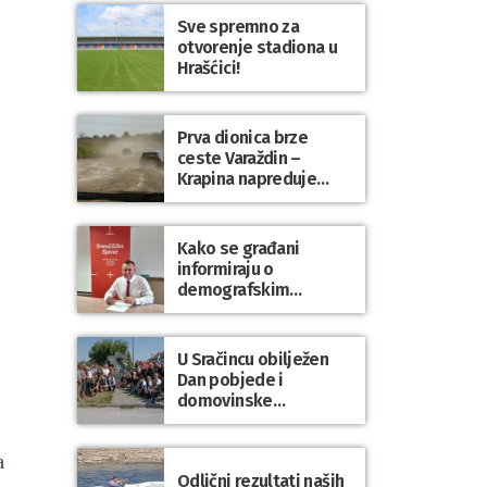
Sve spremno za
otvorenje stadiona u
Hrašćici!
Prva dionica brze
ceste Varaždin –
Krapina napreduje
prema planu
Kako se građani
informiraju o
demografskim
mjerama? Sudjelujte u
istraživanju!
U Sračincu obilježen
Dan pobjede i
domovinske
zahvalnosti te Dan
hrvatskih branitelja
a
Odlični rezultati naših