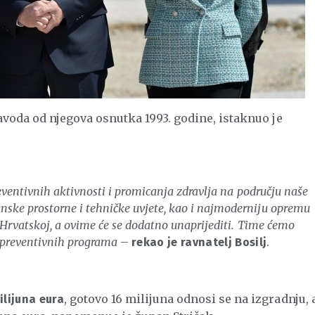
 Zavoda od njegova osnutka 1993. godine, istaknuo je
reventivnih aktivnosti i promicanja zdravlja na području naše
ske prostorne i tehničke uvjete, kao i najmoderniju opremu
i Hrvatskoj, a ovime će se dodatno unaprijediti. Time ćemo
j preventivnih programa
–
.
rekao je ravnatelj Bosilj
, gotovo 16 milijuna odnosi se na izgradnju, 
ilijuna eura