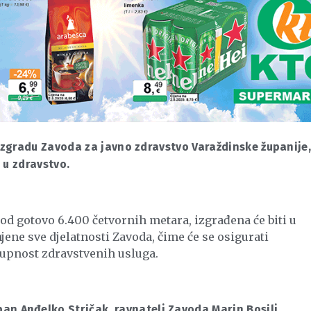
zgradu Zavoda za javno zdravstvo Varaždinske županije
 u zdravstvo.
od gotovo 6.400 četvornih metara, izgrađena će biti u
njene sve djelatnosti Zavoda, čime će se osigurati
stupnost zdravstvenih usluga.
pan Anđelko Stričak, ravnatelj Zavoda Marin Bosilj,