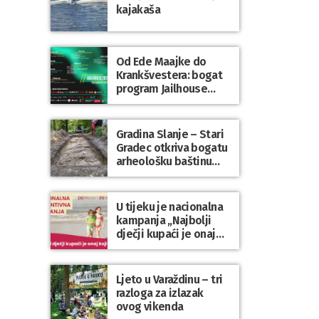
kajakaša
Od Ede Maajke do
Krankšvestera: bogat
program Jailhouse
Festivala 2026. u
Lepoglavi
Gradina Slanje – Stari
Gradec otkriva bogatu
arheološku baštinu
Varaždinske županije
U tijeku je nacionalna
kampanja „Najbolji
dječji kupaći je onaj
koji se nosi“
Ljeto u Varaždinu – tri
razloga za izlazak
ovog vikenda