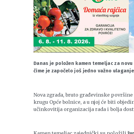
Danas je položen kamen temeljac za novu 
čime je započelo još jedno važno ulaganje
Nova zgrada, bruto građevinske površine 
krugu Opće bolnice, a u njoj će biti objedi
učinkovitija organizacija rada i bolja do
Kamen temeljac zajednički su položili
žu