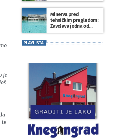
Minerva pred
tehničkim pregledom:
Završava jedna od
najvećih investicija u
zdravstveni turizam
PLAYLISTA
Varaždinske županije
 smo
o je
još
da
 te