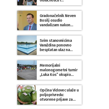
odlučnošću i
zajedništvom do
slobodne Hrvatske!
Gradonačelnik Neven
Bosilj osudio
vandalizam nakon
utakmice NK Varaždin
– HNK Hajduk Split
Svim stanovnicima
Varaždina ponovno
besplatan ulaz na
Gradske bazene i
Gradsko kupalište na
Dravi
Memorijalni
malonogometni turnir
„Luka Kos” okupio
brojne ekipe i
posjetitelje u Sudovcu
Općina Vidovec ulaže u
poljoprivredu:
otvorene prijave za
općinske potpore