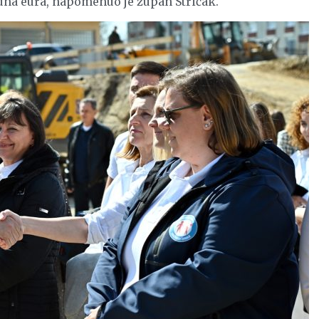
juna eura, napomenuo je župan Stričak.