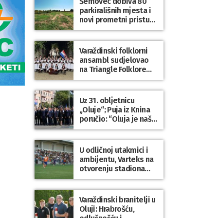
Šemovec dobiva 80
parkirališnih mjesta i
novi prometni pristup
groblju
Varaždinski folklorni
ansambl sudjelovao
na Triangle Folklore
Festivalu u Danskoj
Uz 31. obljetnicu
,
„Oluje“; Puja iz Knina
poručio: “Oluja je naša
najveća pobjeda,
simbol slobode i
zajedništva!”
U odličnoj utakmici i
ambijentu, Varteks na
otvorenju stadiona
odigrao 1:1 s
Mariborom
Varaždinski branitelji u
Oluji: Hrabrošću,