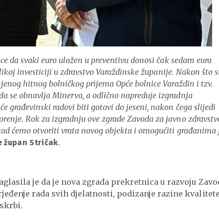
nice da svaki euro uložen u preventivu donosi čak sedam eura
elikoj investiciji u zdravstvo Varaždinske županije. Nakon što
njenog hitnog bolničkog prijema Opće bolnice Varaždin i tzv.
da se obnavlja Minerva, a odlično napreduje izgradnja
 građevinski radovi biti gotovi do jeseni, nakon čega slijedi
orenje. Rok za izgradnju ove zgrade Zavoda za javno zdravstv
kad ćemo otvoriti vrata novog objekta i omogućiti građanima 
.
e župan Stričak
aglasila je da je nova zgrada prekretnica u razvoju Zavo
jeđenje rada svih djelatnosti, podizanje razine kvalitete
skrbi.