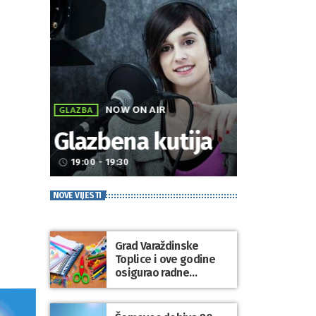
NOW ON AIR
GLAZBA
Glazbena kutija
19:00 - 19:30
access_time
NOVE VIJESTI
Grad Varaždinske
Toplice i ove godine
osigurao radne
bilježnice i dodatni
obrazovni materijal za
sve osnovnoškolce