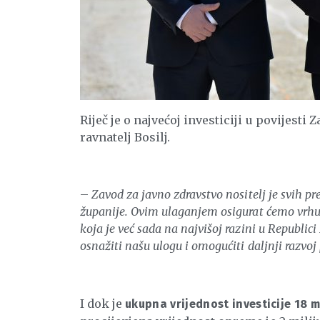
Riječ je o najvećoj investiciji u povijesti
ravnatelj Bosilj.
–
Zavod za javno zdravstvo nositelj je svih p
županije. Ovim ulaganjem osigurat ćemo vrhun
koja je već sada na najvišoj razini u Republic
osnažiti našu ulogu i omogućiti daljnji razvo
I dok je
ukupna vrijednost investicije 18 m