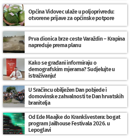
Općina Vidovec ulaže u poljoprivredu:
otvorene prijave za općinske potpore
Prva dionica brze ceste Varaždin – Krapina
napreduje prema planu
Kako se građani informiraju o
demografskim mjerama? Sudjelujte u
istraživanju!
U Sračincu obilježen Dan pobjede i
domovinske zahvalnosti te Dan hrvatskih
branitelja
Od Ede Maajke do Krankšvestera: bogat
program Jailhouse Festivala 2026. u
Lepoglavi