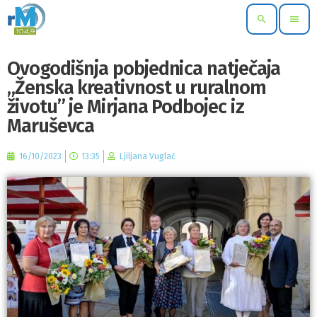
search
menu
Ovogodišnja pobjednica natječaja
„Ženska kreativnost u ruralnom
životu” je Mirjana Podbojec iz
Maruševca
16/10/2023
13:35
Ljiljana Vuglač