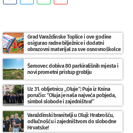
Grad Varaždinske Toplice i ove godine
osigurao radne bilježnice i dodatni
obrazovni materijal za sve osnovnoškolce
Šemovec dobiva 80 parkirališnih mjesta i
novi prometni pristup groblju
Uz 31. obljetnicu „Oluje“; Puja iz Knina
poručio: “Oluja je naša najveća pobjeda,
simbol slobode i zajedništva!”
Varaždinski branitelji u Oluji: Hrabrošću,
odlučnošću i zajedništvom do slobodne
Hrvatske!