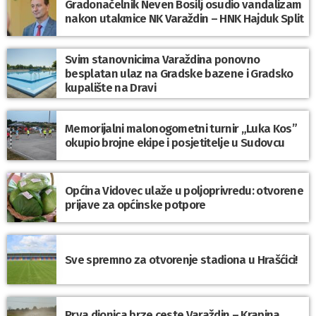
Gradonačelnik Neven Bosilj osudio vandalizam
nakon utakmice NK Varaždin – HNK Hajduk Split
Svim stanovnicima Varaždina ponovno
besplatan ulaz na Gradske bazene i Gradsko
kupalište na Dravi
Memorijalni malonogometni turnir „Luka Kos”
okupio brojne ekipe i posjetitelje u Sudovcu
Općina Vidovec ulaže u poljoprivredu: otvorene
prijave za općinske potpore
Sve spremno za otvorenje stadiona u Hrašćici!
Prva dionica brze ceste Varaždin – Krapina