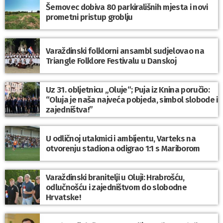
Šemovec dobiva 80 parkirališnih mjesta i novi
prometni pristup groblju
Varaždinski folklorni ansambl sudjelovao na
Triangle Folklore Festivalu u Danskoj
Uz 31. obljetnicu „Oluje“; Puja iz Knina poručio:
“Oluja je naša najveća pobjeda, simbol slobode i
zajedništva!”
U odličnoj utakmici i ambijentu, Varteks na
otvorenju stadiona odigrao 1:1 s Mariborom
Varaždinski branitelji u Oluji: Hrabrošću,
odlučnošću i zajedništvom do slobodne
Hrvatske!