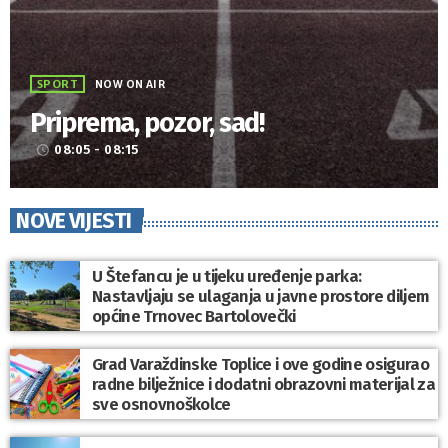
SPORT
NOW ON AIR
Priprema, pozor, sad!
08:05 - 08:15
access_time
NOVE VIJESTI
U Štefancu je u tijeku uređenje parka:
Nastavljaju se ulaganja u javne prostore diljem
općine Trnovec Bartolovečki
Grad Varaždinske Toplice i ove godine osigurao
radne bilježnice i dodatni obrazovni materijal za
sve osnovnoškolce