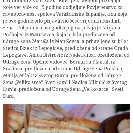
u ruralnom životu 2023.“. Riječ je o javnom priznanju
koje već više od 15 godina dodjeljuje Povjerenstvo za
ravnopravnost spolova Varaždinske županije, a za koje
je ove godine bilo prijavljeno šest vrijednih ruralnih
žena. Pobjednica ovogodišnjeg natječaja je Mirjana
Podbojec iz Maruševca, koja je bila predložena od
udruge žena Maruša iz Maruševca, a prijavljene su bile i
Štefica Bizek iz Lepoglave, predložena od strane Grada
Lepoglave, Anica Bistrović iz Nedeljanca, predložena od
Udruge žena Općine Vidovec, Bernarda Plantak iz
Sračinca, predložena od strane Udruge žena Preslica,
Marija Milak iz Svetog Đurđa, predložena od Udruge
žena „Veliko srce“ Sveti Đurđ i Nadica Mikulić iz Svetog
Đurđa, predložena od Udruge žena „Veliko srce“ Sveti
Đurđ.