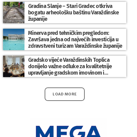
Gradina Slanje – Stari Gradec otkriva
bogatu arheološku baštinu Varaždinske
županije
Minerva pred tehničkim pregledom:
Završava jedna od najvećih investicija u
zdravstveni turizam Varaždinske županije
Gradsko vijeće Varaždinskih Toplica
donijelo važne odluke za kvalitetnije
upravljanje gradskom imovinom i
komunalnim sustavom
LOAD MORE