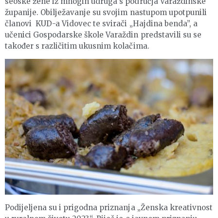
seoske žene iz mnogih udruga s područja Varaždinske
županije. Obilježavanje su svojim nastupom upotpunili
članovi KUD-a Vidovec te svirači „Hajdina benda”, a
učenici Gospodarske škole Varaždin predstavili su se
također s različitim ukusnim kolačima.
Podijeljena su i prigodna priznanja „Ženska kreativnost