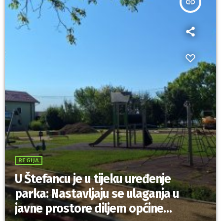
insert_link
REGIJA
U Štefancu je u tijeku uređenje
parka: Nastavljaju se ulaganja u
javne prostore diljem općine