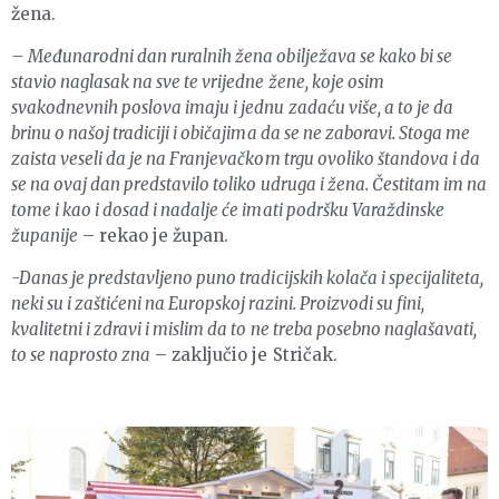
žena.
– Međunarodni dan ruralnih žena obilježava se kako bi se
stavio naglasak na sve te vrijedne žene, koje osim
svakodnevnih poslova imaju i jednu zadaću više, a to je da
brinu o našoj tradiciji i običajima da se ne zaboravi. Stoga me
zaista veseli da je na Franjevačkom trgu ovoliko štandova i da
se na ovaj dan predstavilo toliko udruga i žena. Čestitam im na
tome i kao i dosad i nadalje će imati podršku Varaždinske
županije
– rekao je župan.
-Danas je predstavljeno puno tradicijskih kolača i specijaliteta,
neki su i zaštićeni na Europskoj razini. Proizvodi su fini,
kvalitetni i zdravi i mislim da to ne treba posebno naglašavati,
to se naprosto zna
– zaključio je Stričak.