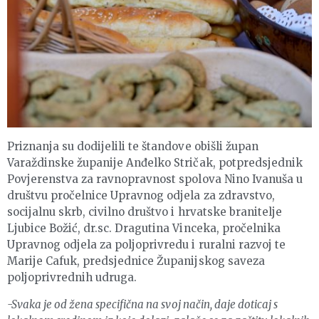
Priznanja su dodijelili te štandove obišli župan
Varaždinske županije Anđelko Stričak, potpredsjednik
Povjerenstva za ravnopravnost spolova Nino Ivanuša u
društvu pročelnice Upravnog odjela za zdravstvo,
socijalnu skrb, civilno društvo i hrvatske branitelje
Ljubice Božić, dr.sc. Dragutina Vinceka, pročelnika
Upravnog odjela za poljoprivredu i ruralni razvoj te
Marije Cafuk, predsjednice Županijskog saveza
poljoprivrednih udruga.
-Svaka je od žena specifična na svoj način, daje doticaj s