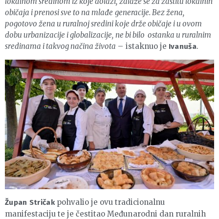
lokalnom sredinom iz koje dolazi, zalaže se za zaštitu lokalnih
običaja i prenosi sve to na mlađe generacije. Bez žena,
pogotovo žena u ruralnoj sredini koje drže običaje i u ovom
dobu urbanizacije i globalizacije, ne bi bilo ostanka u ruralnim
sredinama i takvog načina života
– istaknuo je
.
Ivanuša
pohvalio je ovu tradicionalnu
Župan Stričak
manifestaciju te je čestitao Međunarodni dan ruralnih