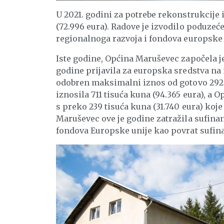
U 2021. godini za potrebe rekonstrukcije 
(72.996 eura). Radove je izvodilo poduzeće
regionalnoga razvoja i fondova europske u
Iste godine, Općina Maruševec započela j
godine prijavila za europska sredstva na 
odobren maksimalni iznos od gotovo 292 t
iznosila 711 tisuća kuna (94.365 eura), a 
s preko 239 tisuća kuna (31.740 eura) koje
Maruševec ove je godine zatražila sufinan
fondova Europske unije kao povrat sufinanc