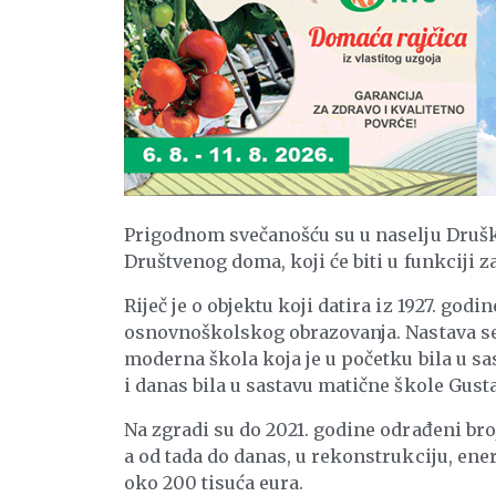
Prigodnom svečanošću su u naselju Drušk
Društvenog doma, koji će biti u funkciji z
Riječ je o objektu koji datira iz 1927. god
osnovnoškolskog obrazovanja. Nastava se 
moderna škola koja je u početku bila u sas
i danas bila u sastavu matične škole Gus
Na zgradi su do 2021. godine odrađeni bro
a od tada do danas, u rekonstrukciju, ene
oko 200 tisuća eura.