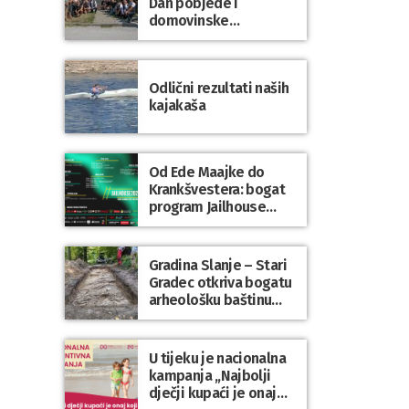
Dan pobjede i
domovinske
zahvalnosti te Dan
hrvatskih branitelja
Odlični rezultati naših
kajakaša
Od Ede Maajke do
Krankšvestera: bogat
program Jailhouse
Festivala 2026. u
Lepoglavi
Gradina Slanje – Stari
Gradec otkriva bogatu
arheološku baštinu
Varaždinske županije
U tijeku je nacionalna
kampanja „Najbolji
dječji kupaći je onaj