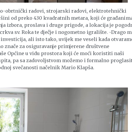
-obrtnički radovi, strojarski radovi, elektrotehnički
vršini od preko 430 kvadratnih metara, koji će građanim
ja izbora, proslava i druge prigode, a lokacija je pogod
crkva sv. Roka te dječje i nogometno igralište. -Drago mi
nvesticija, ali isto tako, uvijek me veseli kada otvaram
uno znače za osiguravanje primjerene društvene
še Općine u vidu prostora koji će moći koristiti naši
upita, pa sa zadovoljstvom možemo i formalno proglasi
odnoj svečanosti načelnik Mario Klapša.