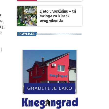
koji se nosi“
Ljeto u Varaždinu – tri
a
razloga za izlazak
ovog vikenda
na
 je
o
PLAYLISTA
ti