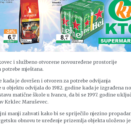
ovec i službeno otvorene novouređene prostorije
a potrebe mještana.
ine kada je dovršen i otvoren za potrebe odvijanja
u objektu odvijala do 1982. godine kada je izgrađena no
tavu matične škole u Ivancu, da bi se 1997. godine uključ
tav Krklec Maruševec.
jni manji zahvati kako bi se spriječilo njezino propadan
rgetsku obnovu te uređenje prizemlja objekta uloženo je