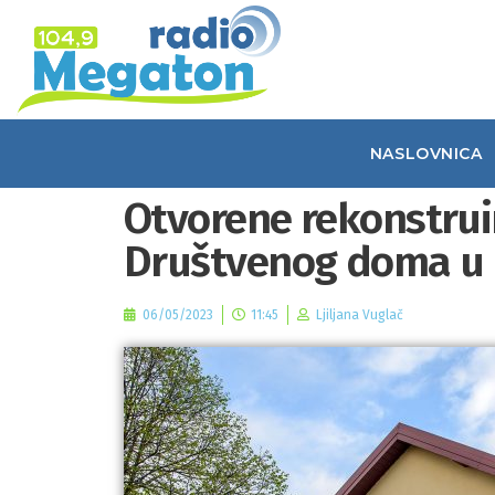
NASLOVNICA
Otvorene rekonstrui
Društvenog doma u
06/05/2023
11:45
Ljiljana Vuglač