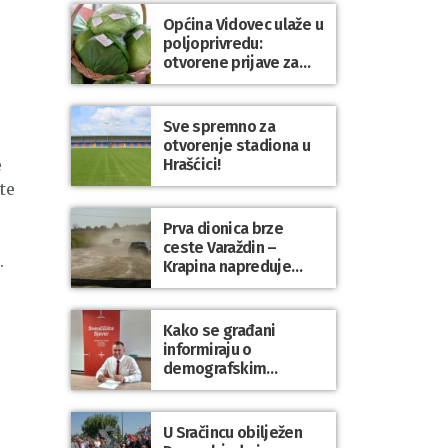
Općina Vidovec ulaže u
poljoprivredu:
otvorene prijave za
općinske potpore
Sve spremno za
otvorenje stadiona u
Hrašćici!
e
te
Prva dionica brze
ceste Varaždin –
.
Krapina napreduje
prema planu
Kako se građani
informiraju o
demografskim
mjerama? Sudjelujte u
istraživanju!
U Sračincu obilježen