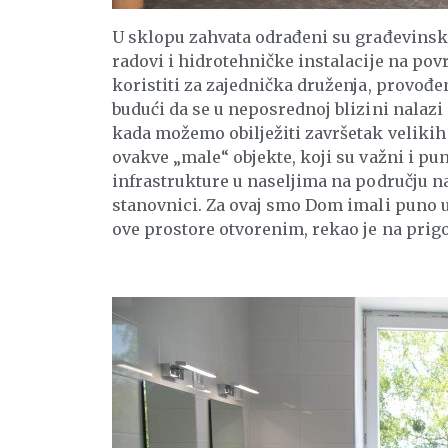
U sklopu zahvata odrađeni su građevinsko
radovi i hidrotehničke instalacije na po
koristiti za zajednička druženja, provođen
budući da se u neposrednoj blizini nalazi 
kada možemo obilježiti završetak velikih i
ovakve „male“ objekte, koji su važni i p
infrastrukture u naseljima na području na
stanovnici. Za ovaj smo Dom imali puno 
ove prostore otvorenim, rekao je na prig