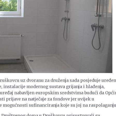
ruškovcu uz dvoranu za druženja sada posjeduje uređe
, instalacije modernog sustava grijanja i hlađenja,
D uređaj nabavljen europskim sredstvima budući da Opći
prijave na natječaje za fondove jer uvijek u
ne mogućnosti sufinanciranja koje su joj na raspolaganju
ja Društvenog doma u Druškovcu prisustvovali su