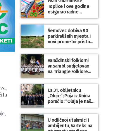
Grad Varaždinske
Bartolovečki
Toplice i ove godine
osigurao radne
bilježnice i dodatni
obrazovni materijal za
sve osnovnoškolce
Šemovec dobiva 80
parkirališnih mjesta i
novi prometni pristup
groblju
Varaždinski folklorni
ansambl sudjelovao
na Triangle Folklore
Festivalu u Danskoj
va,
Uz 31. obljetnicu
ila
„Oluje“; Puja iz Knina
poručio: “Oluja je naša
najveća pobjeda,
simbol slobode i
je,
zajedništva!”
U odličnoj utakmici i
ambijentu, Varteks na