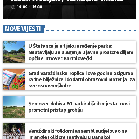
16:00 - 16:30
access_time
NOVE VIJESTI
U Štefancu je u tijeku uređenje parka:
Nastavljaju se ulaganja u javne prostore diljem
općine Trnovec Bartolovečki
Grad Varaždinske Toplice i ove godine osigurao
radne bilježnice i dodatni obrazovni materijal za
sve osnovnoškolce
Šemovec dobiva 80 parkirališnih mjesta i novi
prometni pristup groblju
Varaždinski folklorni ansambl sudjelovao na
Triangle Folklore Festivalu u Danskoj