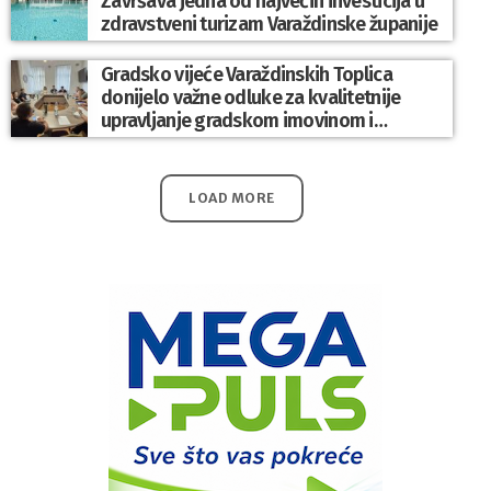
Završava jedna od najvećih investicija u
zdravstveni turizam Varaždinske županije
Gradsko vijeće Varaždinskih Toplica
donijelo važne odluke za kvalitetnije
upravljanje gradskom imovinom i
komunalnim sustavom
LOAD MORE