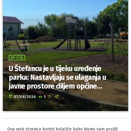
REGIJA
U Štefancu je u tijeku uređenje
parka: Nastavljaju se ulaganja u
javne prostore diljem općine
Trnovec Bartolovečki
today
07/08/2026
5
Ova web stranica koristi kolačiće kako bismo vam pružili