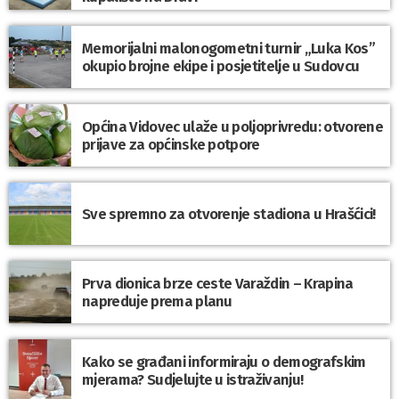
Memorijalni malonogometni turnir „Luka Kos”
okupio brojne ekipe i posjetitelje u Sudovcu
Općina Vidovec ulaže u poljoprivredu: otvorene
prijave za općinske potpore
Sve spremno za otvorenje stadiona u Hrašćici!
Prva dionica brze ceste Varaždin – Krapina
napreduje prema planu
Kako se građani informiraju o demografskim
mjerama? Sudjelujte u istraživanju!