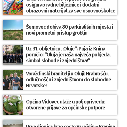
osigurao radne bilježnice i dodatni
obrazovni materijal za sve osnovnoškolce
Šemovec dobiva 80 parkirališnih mjesta i
novi prometni pristup groblju
Uz 31. obljetnicu „Oluje“; Puja iz Knina
poručio: “Oluja je naša najveća pobjeda,
simbol slobode i zajedništva!”
Varaždinski branitelji u Oluji: Hrabrošću,
odlučnošću i zajedništvom do slobodne
Hrvatske!
Općina Vidovec ulaže u poljoprivredu:
otvorene prijave za općinske potpore
Prva dionica brze ceste Varaždin – Krapina