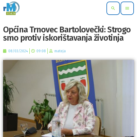
search
menu
Općina Trnovec Bartolovečki: Strogo
smo protiv iskorištavanja životinja
08/03/2024
09:08
mateja