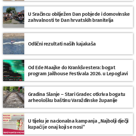
U Sračincu obilježen Dan pobjede i domovinske
zahvalnosti te Dan hrvatskih branitelja
Odlični rezultati naših kajakaša
Od Ede Maajke do Krankšvestera: bogat
program Jailhouse Festivala 2026. u Lepoglavi
Gradina Slanje – Stari Gradec otkriva bogatu
arheološku baštinu Varaždinske županije
U tijeku je nacionalna kampanja „Najbolji dječji
kupaći je onaj koji se nosi“