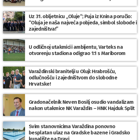
Uz 31. obljetnicu „Oluje“; Puja iz Knina poručio:
“Oluja je naša najveća pobjeda, simbol slobode i
zajedništva!”
U odličnoj utakmici i ambijentu, Varteks na
otvorenju stadiona odigrao 1:1 s Mariborom
Varaždinski branitelji u Oluji: Hrabrošću,
odlučnošću i zajedništvom do slobodne
Hrvatske!
Gradonačelnik Neven Bosilj osudio vandalizam
nakon utakmice NK Varaždin – HNK Hajduk Split
Svim stanovnicima Varaždina ponovno
besplatan ulaz na Gradske bazene i Gradsko
kupalište na Dravi