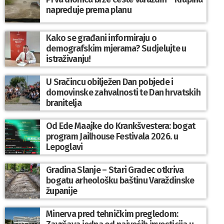
napreduje prema planu
Kako se građani informiraju o
demografskim mjerama? Sudjelujte u
istraživanju!
U Sračincu obilježen Dan pobjede i
domovinske zahvalnosti te Dan hrvatskih
branitelja
Od Ede Maajke do Krankšvestera: bogat
program Jailhouse Festivala 2026. u
Lepoglavi
Gradina Slanje – Stari Gradec otkriva
bogatu arheološku baštinu Varaždinske
županije
Minerva pred tehničkim pregledom: