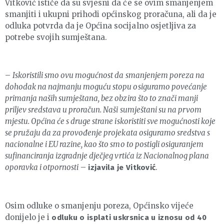
Vitković ističe da su svjesni da će se ovim smanjenjem
smanjiti i ukupni prihodi općinskog proračuna, ali da je
odluka potvrda da je Općina socijalno osjetljiva za
potrebe svojih sumještana.
–
Iskoristili smo ovu mogućnost da smanjenjem poreza na
dohodak na najmanju moguću stopu osiguramo povećanje
primanja naših sumještana, bez obzira što to znači manji
priljev sredstava u proračun. Naši sumještani su na prvom
mjestu. Općina će s druge strane iskoristiti sve mogućnosti koje
se pružaju da za provođenje projekata osiguramo sredstva s
nacionalne i EU razine, kao što smo to postigli osiguranjem
sufinanciranja izgradnje dječjeg vrtića iz Nacionalnog plana
oporavka i otpornosti
–
.
izjavila je Vitković
Osim odluke o smanjenju poreza, Općinsko vijeće
donijelo je i
odluku o isplati uskrsnica u iznosu od 40