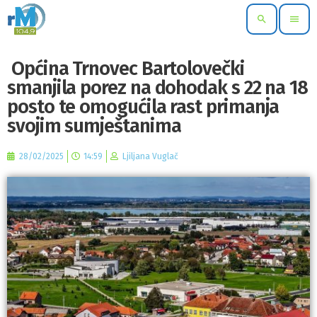
search
menu
Općina Trnovec Bartolovečki
smanjila porez na dohodak s 22 na 18
posto te omogućila rast primanja
svojim sumještanima
28/02/2025
14:59
Ljiljana Vuglač