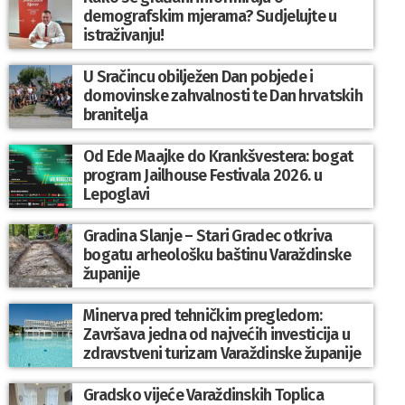
demografskim mjerama? Sudjelujte u
istraživanju!
U Sračincu obilježen Dan pobjede i
domovinske zahvalnosti te Dan hrvatskih
branitelja
Od Ede Maajke do Krankšvestera: bogat
program Jailhouse Festivala 2026. u
Lepoglavi
Gradina Slanje – Stari Gradec otkriva
bogatu arheološku baštinu Varaždinske
županije
Minerva pred tehničkim pregledom:
Završava jedna od najvećih investicija u
zdravstveni turizam Varaždinske županije
Gradsko vijeće Varaždinskih Toplica