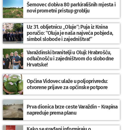
Šemovec dobiva 80 parkirališnih mjesta i
novi prometni pristup groblju
Uz 31. obljetnicu „Oluje“; Puja iz Knina
poručio: “Oluja je naša najveća pobjeda,
simbol slobode i zajedništva!”
Varaždinski branitelji u Oluji: Hrabrošću,
odlučnošću i zajedništvom do slobodne
Hrvatske!
Općina Vidovec ulaže u poljoprivredu:
otvorene prijave za općinske potpore
Prva dionica brze ceste Varaždin – Krapina
napreduje prema planu
Kako se građani informiraju o