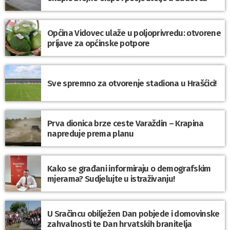
Općina Vidovec ulaže u poljoprivredu: otvorene
prijave za općinske potpore
Sve spremno za otvorenje stadiona u Hrašćici!
Prva dionica brze ceste Varaždin – Krapina
napreduje prema planu
Kako se građani informiraju o demografskim
mjerama? Sudjelujte u istraživanju!
U Sračincu obilježen Dan pobjede i domovinske
zahvalnosti te Dan hrvatskih branitelja