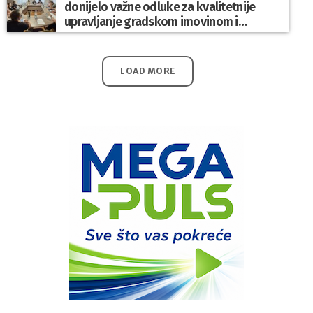
donijelo važne odluke za kvalitetnije
upravljanje gradskom imovinom i
komunalnim sustavom
LOAD MORE