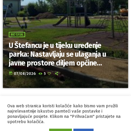
REGIJA
U Štefancu je u tijeku uređenje
parka: Nastavljaju se ulaganja u
javne prostore diljem općine
Trnovec Bartolovečki
today
07/08/2026
5
Ova web stranica koristi kolačiće kako bismo vam pružili
IZRADA I HOSTING
ORBIS
najrelevantnije iskustvo pamteći vaše postavke i
ponavljajuće posjete. Klikom na "Prihvaćam" pristajete na
MARKETING
PRAVILA PRIVATNOSTI
upotrebu kolačića.