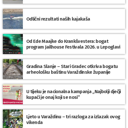
Odlični rezultati naših kajakaša
Od Ede Maajke do Krankšvestera: bogat
program Jailhouse Festivala 2026. u Lepoglavi
Gradina Slanje – Stari Gradec otkriva bogatu
arheološku baštinu Varaždinske županije
U tijeku je nacionalna kampanja „Najbolji dječji
kupaći je onaj koji se nosi“
Ljeto u Varaždinu – tri razloga za izlazak ovog
vikenda