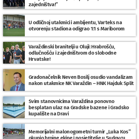
zajedništva!”
U odličnoj utakmici i ambijentu, Varteks na
otvorenju stadiona odigrao 1:1 s Mariborom
Varaždinski branitelji u Oluji: Hrabrošću,
odlučnošću i zajedništvom do slobodne
Hrvatske!
Gradonačelnik Neven Bosilj osudio vandalizam
nakon utakmice NK Varaždin – HNK Hajduk Split
Svim stanovnicima Varaždina ponovno
besplatan ulaz na Gradske bazene i Gradsko
kupalište na Dravi
Memorijalni malonogometni turnir „Luka Kos”
okupio brojne ekipe i posjetitelje u Sudovcu