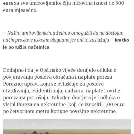
za sve umirovljenike čija mirovina iznosi do 500
eura
eura mjesečno.
–
Našim umirovljenicima želimo omogućiti da na dostojan
način proslave uskrsne blagdane jer oni to zaslužuju
–
kratko
.
je poručila načelnica
Dodajmo i da je Općinsko vijeće donijelo odluku o
povjeravanju poslova obračuna i naplate poreza
Poreznoj upravi koja se ovlašćuje za poslove
utvrđivanja, evidentiranja, nadzora, naplate i ovrhe
poreza na potrošnju. Također, donijeta je i odluka o
visini Poreza na nekretnine koji će iznositi 1,00 euro
po četvornom metru korisne površine nekretnine.