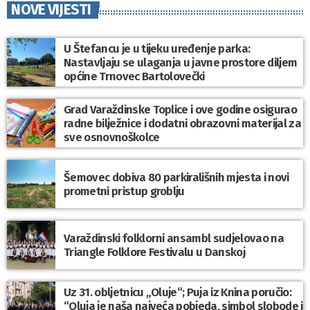
NOVE VIJESTI
U Štefancu je u tijeku uređenje parka:
Nastavljaju se ulaganja u javne prostore diljem
općine Trnovec Bartolovečki
Grad Varaždinske Toplice i ove godine osigurao
radne bilježnice i dodatni obrazovni materijal za
sve osnovnoškolce
Šemovec dobiva 80 parkirališnih mjesta i novi
prometni pristup groblju
Varaždinski folklorni ansambl sudjelovao na
Triangle Folklore Festivalu u Danskoj
Uz 31. obljetnicu „Oluje“; Puja iz Knina poručio:
“Oluja je naša najveća pobjeda, simbol slobode i