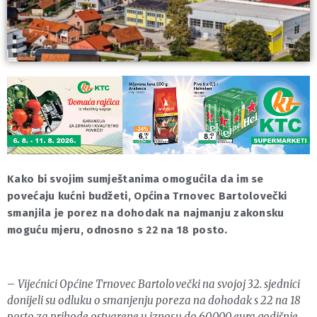
Kako bi svojim sumještanima omogućila da im se
povećaju kućni budžeti, Općina Trnovec Bartolovečki
smanjila je porez na dohodak na najmanju zakonsku
moguću mjeru, odnosno s 22 na 18 posto.
–
Vijećnici Općine Trnovec Bartolovečki na svojoj 32. sjednici
donijeli su odluku o smanjenju poreza na dohodak s 22 na 18
posto za prihode ostvarene u iznosu do 60.000 eura godišnje.