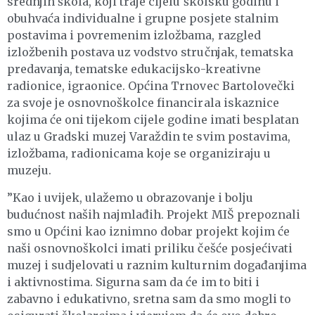
srednjih škola, koji traje cijelu školsku godinu i
obuhvaća individualne i grupne posjete stalnim
postavima i povremenim izložbama, razgled
izložbenih postava uz vodstvo stručnjak, tematska
predavanja, tematske edukacijsko-kreativne
radionice, igraonice. Općina Trnovec Bartolovečki
za svoje je osnovnoškolce financirala iskaznice
kojima će oni tijekom cijele godine imati besplatan
ulaz u Gradski muzej Varaždin te svim postavima,
izložbama, radionicama koje se organiziraju u
muzeju.
”Kao i uvijek, ulažemo u obrazovanje i bolju
budućnost naših najmlađih. Projekt MIŠ prepoznali
smo u Općini kao iznimno dobar projekt kojim će
naši osnovnoškolci imati priliku češće posjećivati
muzej i sudjelovati u raznim kulturnim događanjima
i aktivnostima. Sigurna sam da će im to biti i
zabavno i edukativno, sretna sam da smo mogli to