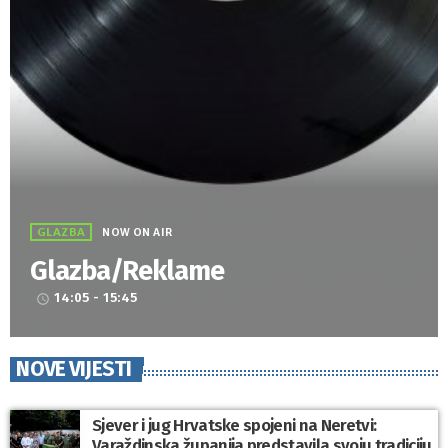
GLAZBA
NOW ON AIR
Glazba/Reklame
14:05 - 15:45
access_time
NOVE VIJESTI
Sjever i jug Hrvatske spojeni na Neretvi:
Varaždinska županija predstavila svoju tradiciju