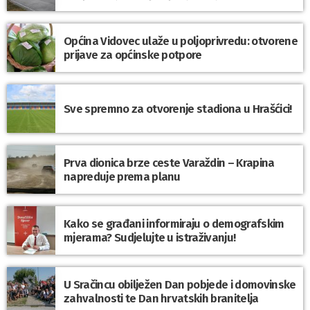
Općina Vidovec ulaže u poljoprivredu: otvorene
prijave za općinske potpore
Sve spremno za otvorenje stadiona u Hrašćici!
Prva dionica brze ceste Varaždin – Krapina
napreduje prema planu
Kako se građani informiraju o demografskim
mjerama? Sudjelujte u istraživanju!
U Sračincu obilježen Dan pobjede i domovinske
zahvalnosti te Dan hrvatskih branitelja