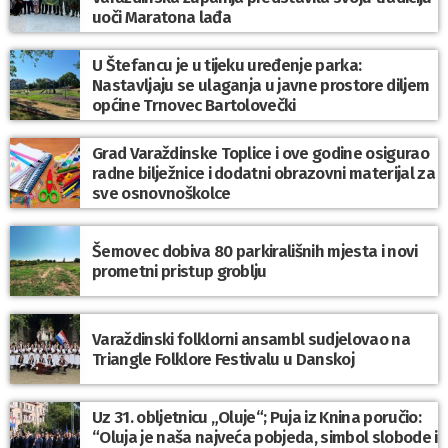
uoči Maratona lađa
U Štefancu je u tijeku uređenje parka:
Nastavljaju se ulaganja u javne prostore diljem
općine Trnovec Bartolovečki
Grad Varaždinske Toplice i ove godine osigurao
radne bilježnice i dodatni obrazovni materijal za
sve osnovnoškolce
Šemovec dobiva 80 parkirališnih mjesta i novi
prometni pristup groblju
Varaždinski folklorni ansambl sudjelovao na
Triangle Folklore Festivalu u Danskoj
Uz 31. obljetnicu „Oluje“; Puja iz Knina poručio:
“Oluja je naša najveća pobjeda, simbol slobode i