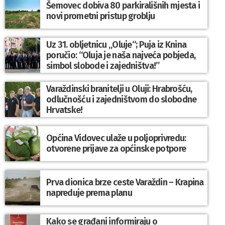
Šemovec dobiva 80 parkirališnih mjesta i
novi prometni pristup groblju
Uz 31. obljetnicu „Oluje“; Puja iz Knina
poručio: “Oluja je naša najveća pobjeda,
simbol slobode i zajedništva!”
Varaždinski branitelji u Oluji: Hrabrošću,
odlučnošću i zajedništvom do slobodne
Hrvatske!
Općina Vidovec ulaže u poljoprivredu:
otvorene prijave za općinske potpore
Prva dionica brze ceste Varaždin – Krapina
napreduje prema planu
Kako se građani informiraju o