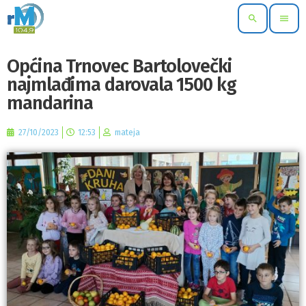
search
menu
Općina Trnovec Bartolovečki
najmlađima darovala 1500 kg
mandarina
27/10/2023
12:53
mateja