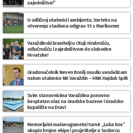
zajedništva!”
U odličnoj utakmici i ambijentu, Varteks na
otvorenju stadiona odigrao 1:1 s Mariborom
Varaždinski branitelji u Oluji: Hrabrošću,
odlučnošću i zajedništvom do slobodne
Hrvatske!
Gradonačelnik Neven Bosilj osudio vandalizam
nakon utakmice NK Varaždin – HNK Hajduk Split
Svim stanovnicima Varaždina ponovno
besplatan ulaz na Gradske bazene i Gradsko
kupalište na Dravi
Memorijalni malonogometni turnir „Luka Kos”
okupio brojne ekipe i posjetitelje u Sudovcu