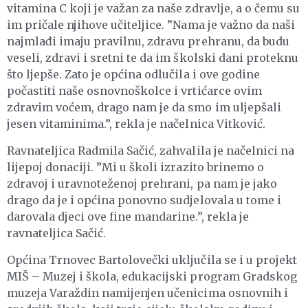
vitamina C koji je važan za naše zdravlje, a o čemu su
im pričale njihove učiteljice. ”Nama je važno da naši
najmlađi imaju pravilnu, zdravu prehranu, da budu
veseli, zdravi i sretni te da im školski dani proteknu
što ljepše. Zato je općina odlučila i ove godine
počastiti naše osnovnoškolce i vrtićarce ovim
zdravim voćem, drago nam je da smo im uljepšali
jesen vitaminima.”, rekla je načelnica Vitković.
Ravnateljica Radmila Sačić, zahvalila je načelnici na
lijepoj donaciji. ”Mi u školi izrazito brinemo o
zdravoj i uravnoteženoj prehrani, pa nam je jako
drago da je i općina ponovno sudjelovala u tome i
darovala djeci ove fine mandarine.”, rekla je
ravnateljica Sačić.
Općina Trnovec Bartolovečki uključila se i u projekt
MIŠ – Muzej i škola, edukacijski program Gradskog
muzeja Varaždin namijenjen učenicima osnovnih i