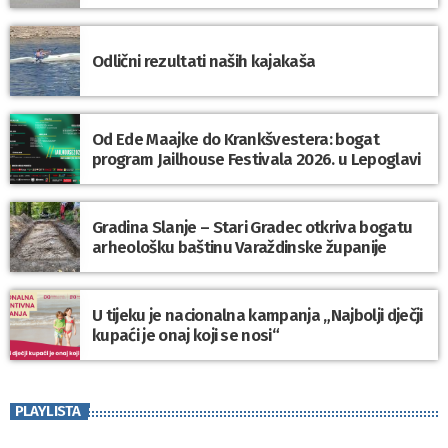
Odlični rezultati naših kajakaša
Od Ede Maajke do Krankšvestera: bogat
program Jailhouse Festivala 2026. u Lepoglavi
Gradina Slanje – Stari Gradec otkriva bogatu
arheološku baštinu Varaždinske županije
U tijeku je nacionalna kampanja „Najbolji dječji
kupaći je onaj koji se nosi“
PLAYLISTA