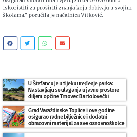
osigurati školarcima i vjerujem da će ovo dobro
iskoristiti za proširiti znanja koja dobivaju u svojim
školama.” poručila je načelnica Vitković.
U Štefancu je u tijeku uređenje parka:
Nastavljaju se ulaganja u javne prostore
diljem općine Trnovec Bartolovečki
Grad Varaždinske Toplice i ove godine
osigurao radne bilježnice i dodatni
obrazovni materijal za sve osnovnoškolce