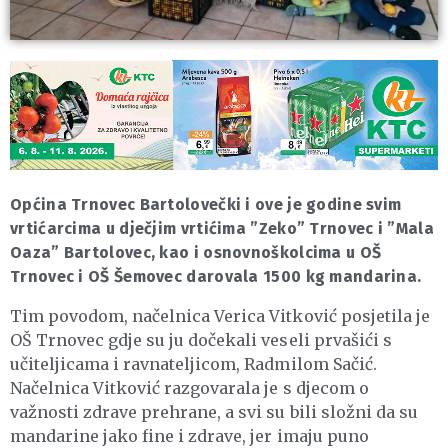
Općina Trnovec Bartolovečki i ove je godine svim
vrtićarcima u dječjim vrtićima ”Zeko” Trnovec i ”Mala
Oaza” Bartolovec, kao i osnovnoškolcima u OŠ
Trnovec i OŠ Šemovec darovala 1500 kg mandarina.
Tim povodom, načelnica Verica Vitković posjetila je
OŠ Trnovec gdje su ju dočekali veseli prvašići s
učiteljicama i ravnateljicom, Radmilom Sačić.
Načelnica Vitković razgovarala je s djecom o
važnosti zdrave prehrane, a svi su bili složni da su
mandarine jako fine i zdrave, jer imaju puno