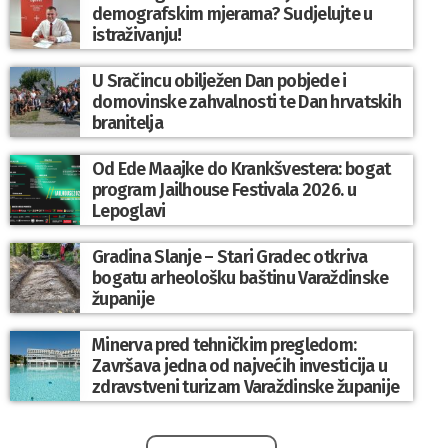
demografskim mjerama? Sudjelujte u
istraživanju!
U Sračincu obilježen Dan pobjede i
domovinske zahvalnosti te Dan hrvatskih
branitelja
Od Ede Maajke do Krankšvestera: bogat
program Jailhouse Festivala 2026. u
Lepoglavi
Gradina Slanje – Stari Gradec otkriva
bogatu arheološku baštinu Varaždinske
županije
Minerva pred tehničkim pregledom:
Završava jedna od najvećih investicija u
zdravstveni turizam Varaždinske županije