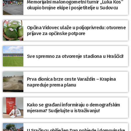
Memorijalni malonogometni turnir „Luka Kos”
okupio brojne ekipe i posjetitelje u Sudovcu
Općina Vidovec ulaže u poljoprivredu: otvorene
prijave za općinske potpore
Sve spremno za otvorenje stadiona u Hrašćici!
Prva dionica brze ceste Varaždin – Krapina
napreduje prema planu
Kako se građani informiraju o demografskim
mjerama? Sudjelujte u istraživanju!
U Sračincu obilježen Dan pobjede i domovinske