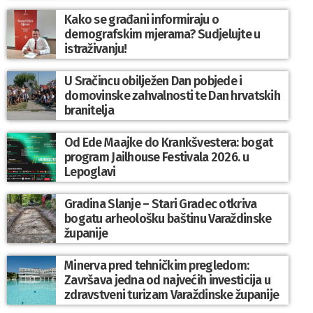
Kako se građani informiraju o
demografskim mjerama? Sudjelujte u
istraživanju!
U Sračincu obilježen Dan pobjede i
domovinske zahvalnosti te Dan hrvatskih
branitelja
Od Ede Maajke do Krankšvestera: bogat
program Jailhouse Festivala 2026. u
Lepoglavi
Gradina Slanje – Stari Gradec otkriva
bogatu arheološku baštinu Varaždinske
županije
Minerva pred tehničkim pregledom:
Završava jedna od najvećih investicija u
zdravstveni turizam Varaždinske županije