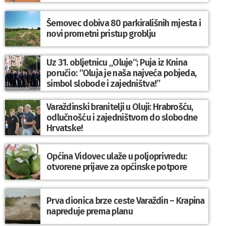
Šemovec dobiva 80 parkirališnih mjesta i
novi prometni pristup groblju
Uz 31. obljetnicu „Oluje“; Puja iz Knina
poručio: “Oluja je naša najveća pobjeda,
simbol slobode i zajedništva!”
Varaždinski branitelji u Oluji: Hrabrošću,
odlučnošću i zajedništvom do slobodne
Hrvatske!
Općina Vidovec ulaže u poljoprivredu:
otvorene prijave za općinske potpore
Prva dionica brze ceste Varaždin – Krapina
napreduje prema planu