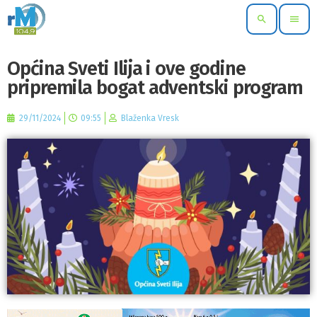
search
menu
Općina Sveti Ilija i ove godine
pripremila bogat adventski program
29/11/2024
09:55
Blaženka Vresk