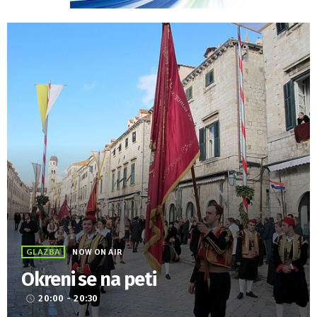
GLAZBA
NOW ON AIR
Okreni se na peti
20:00 - 20:30
access_time