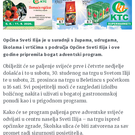
Općina Sveti Ilija je u suradnji s župama, udrugama,
školama i vrtićima s područja Općine Sveti Ilija i ove
godine pripremila bogat adventski program.
Obilježit će se paljenje svijeće prve i četvrte nedjelje
došašća i to u subotu, 30. studenog na trgu u Svetom Iliji
te u subotu, 21. prosinca na trgu u Beletincu s početkom
u 16 sati. Svi posjetitelji moći će razgledati izložbu
božićnog nakita i uživati u bogatoj gastronomskoj
ponudi kao i u prigodnom programu.
Kako će se program paljenja prve adventske svijeće
odvijati u centru naselja Sveti Ilija – na trgu ispred
općinske zgrade, Školska ulica će biti zatvorena za sav
promet radi sigurnosti posjetitelja.