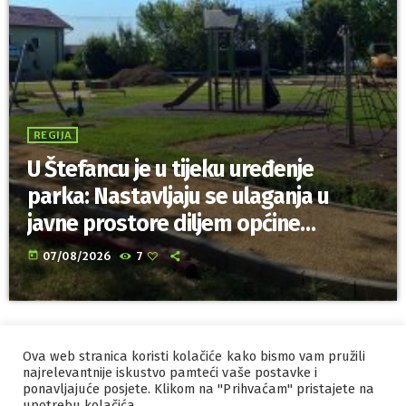
REGIJA
U Štefancu je u tijeku uređenje
parka: Nastavljaju se ulaganja u
javne prostore diljem općine
Trnovec Bartolovečki
today
07/08/2026
7
Ova web stranica koristi kolačiće kako bismo vam pružili
IZRADA I HOSTING
ORBIS
najrelevantnije iskustvo pamteći vaše postavke i
ponavljajuće posjete. Klikom na "Prihvaćam" pristajete na
MARKETING
PRAVILA PRIVATNOSTI
upotrebu kolačića.