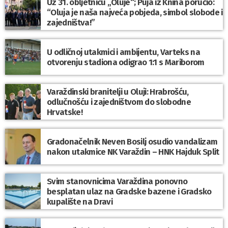
Uz 31. obljetnicu „Oluje“; Puja iz Knina poručio:
“Oluja je naša najveća pobjeda, simbol slobode i
zajedništva!”
U odličnoj utakmici i ambijentu, Varteks na
otvorenju stadiona odigrao 1:1 s Mariborom
Varaždinski branitelji u Oluji: Hrabrošću,
odlučnošću i zajedništvom do slobodne
Hrvatske!
Gradonačelnik Neven Bosilj osudio vandalizam
nakon utakmice NK Varaždin – HNK Hajduk Split
Svim stanovnicima Varaždina ponovno
besplatan ulaz na Gradske bazene i Gradsko
kupalište na Dravi