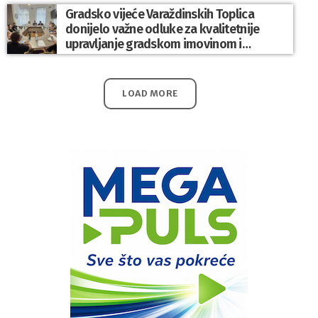
Gradsko vijeće Varaždinskih Toplica
donijelo važne odluke za kvalitetnije
upravljanje gradskom imovinom i
komunalnim sustavom
LOAD MORE