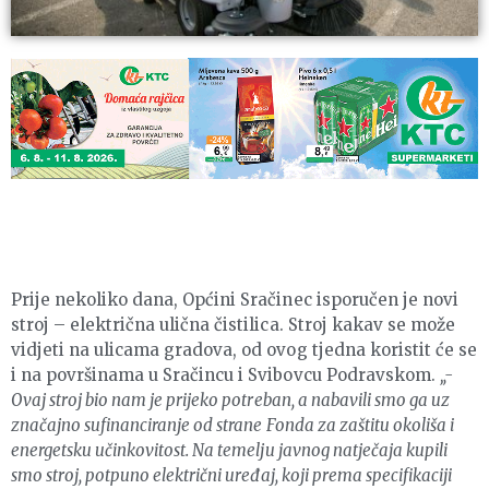
Prije nekoliko dana, Općini Sračinec isporučen je novi
stroj – električna ulična čistilica. Stroj kakav se može
vidjeti na ulicama gradova, od ovog tjedna koristit će se
i na površinama u Sračincu i Svibovcu Podravskom.
„-
Ovaj stroj bio nam je prijeko potreban, a nabavili smo ga uz
značajno sufinanciranje od strane Fonda za zaštitu okoliša i
energetsku učinkovitost. Na temelju javnog natječaja kupili
smo stroj, potpuno električni uređaj, koji prema specifikaciji