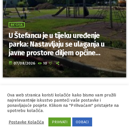
REGIJA
U Štefancu je u tijeku uređenje
parka: Nastavljaju se ulaganja u
javne prostore diljem općine
Trnovec Bartolovečki
today
07/08/2026
10
Ova web stranica koristi kolačiće kako bismo vam pružili
IZRADA I HOSTING
ORBIS
najrelevantnije iskustvo pamteći vaše postavke i
ponavljajuće posjete. Klikom na "Prihvaćam" pristajete na
MARKETING
PRAVILA PRIVATNOSTI
upotrebu kolačića.
Postavke Kolačića
PRIHVATI
ODBACI