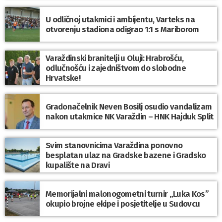
U odličnoj utakmici i ambijentu, Varteks na
otvorenju stadiona odigrao 1:1 s Mariborom
Varaždinski branitelji u Oluji: Hrabrošću,
odlučnošću i zajedništvom do slobodne
Hrvatske!
Gradonačelnik Neven Bosilj osudio vandalizam
nakon utakmice NK Varaždin – HNK Hajduk Split
Svim stanovnicima Varaždina ponovno
besplatan ulaz na Gradske bazene i Gradsko
kupalište na Dravi
Memorijalni malonogometni turnir „Luka Kos”
okupio brojne ekipe i posjetitelje u Sudovcu