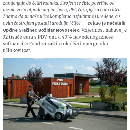
zamjenjuje do četiri radnika. Strojem se čiste površine od
raznih vrsta otpada papira, boca, PVC čaša, iglica bora i lišća.
Znamo da su naše ulice kompletno asfaltirane i uređene, a s
ovim će strojem postati i urednije i čišće“
– rekao je
načelnik
Vrijednost nabave je
Općine Sračinec Božidar Novoselec.
32 tisuće eura s PDV-om, a 40% navedenog iznosa
sufinancira Fond za zaštitu okoliša i energetsku
učinkovitost.