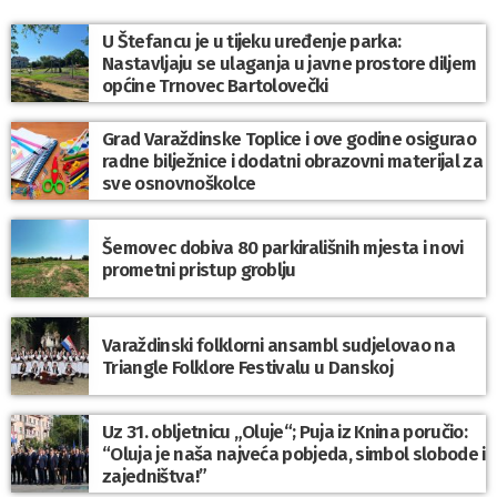
U Štefancu je u tijeku uređenje parka:
Nastavljaju se ulaganja u javne prostore diljem
općine Trnovec Bartolovečki
Grad Varaždinske Toplice i ove godine osigurao
radne bilježnice i dodatni obrazovni materijal za
sve osnovnoškolce
Šemovec dobiva 80 parkirališnih mjesta i novi
prometni pristup groblju
Varaždinski folklorni ansambl sudjelovao na
Triangle Folklore Festivalu u Danskoj
Uz 31. obljetnicu „Oluje“; Puja iz Knina poručio:
“Oluja je naša najveća pobjeda, simbol slobode i
zajedništva!”