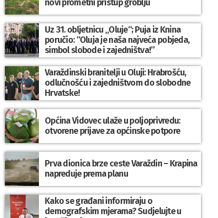
novi prometni pristup groblju
Uz 31. obljetnicu „Oluje“; Puja iz Knina
poručio: “Oluja je naša najveća pobjeda,
simbol slobode i zajedništva!”
Varaždinski branitelji u Oluji: Hrabrošću,
odlučnošću i zajedništvom do slobodne
Hrvatske!
Općina Vidovec ulaže u poljoprivredu:
otvorene prijave za općinske potpore
Prva dionica brze ceste Varaždin – Krapina
napreduje prema planu
Kako se građani informiraju o
demografskim mjerama? Sudjelujte u