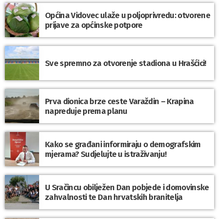
Općina Vidovec ulaže u poljoprivredu: otvorene
prijave za općinske potpore
Sve spremno za otvorenje stadiona u Hrašćici!
Prva dionica brze ceste Varaždin – Krapina
napreduje prema planu
Kako se građani informiraju o demografskim
mjerama? Sudjelujte u istraživanju!
U Sračincu obilježen Dan pobjede i domovinske
zahvalnosti te Dan hrvatskih branitelja