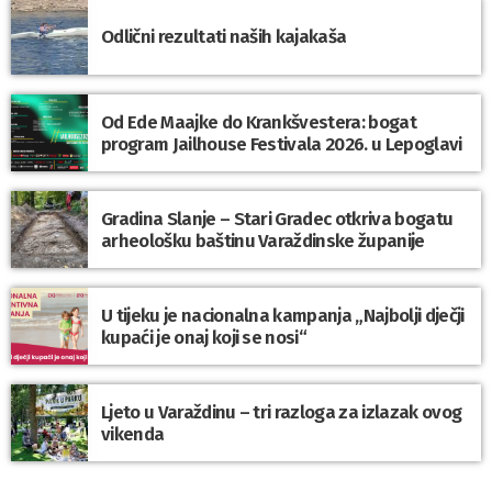
Odlični rezultati naših kajakaša
Od Ede Maajke do Krankšvestera: bogat
program Jailhouse Festivala 2026. u Lepoglavi
Gradina Slanje – Stari Gradec otkriva bogatu
arheološku baštinu Varaždinske županije
U tijeku je nacionalna kampanja „Najbolji dječji
kupaći je onaj koji se nosi“
Ljeto u Varaždinu – tri razloga za izlazak ovog
vikenda