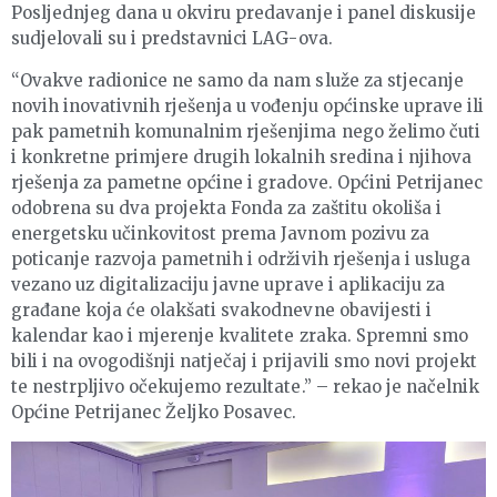
Posljednjeg dana u okviru predavanje i panel diskusije
sudjelovali su i predstavnici LAG-ova.
“Ovakve radionice ne samo da nam služe za stjecanje
novih inovativnih rješenja u vođenju općinske uprave ili
pak pametnih komunalnim rješenjima nego želimo čuti
i konkretne primjere drugih lokalnih sredina i njihova
rješenja za pametne općine i gradove. Općini Petrijanec
odobrena su dva projekta Fonda za zaštitu okoliša i
energetsku učinkovitost prema Javnom pozivu za
poticanje razvoja pametnih i održivih rješenja i usluga
vezano uz digitalizaciju javne uprave i aplikaciju za
građane koja će olakšati svakodnevne obavijesti i
kalendar kao i mjerenje kvalitete zraka. Spremni smo
bili i na ovogodišnji natječaj i prijavili smo novi projekt
te nestrpljivo očekujemo rezultate.” – rekao je načelnik
Općine Petrijanec Željko Posavec.