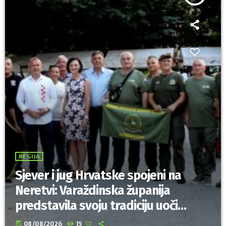
REGIJA
Sjever i jug Hrvatske spojeni na
Neretvi: Varaždinska županija
predstavila svoju tradiciju uoči
Maratona lađa
today
08/08/2026
15