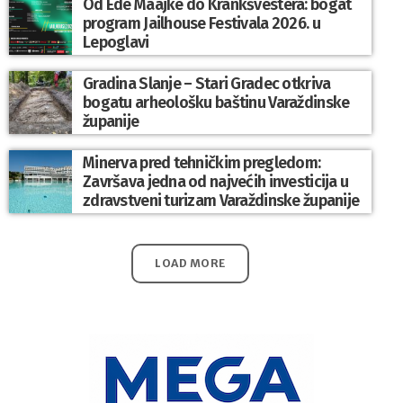
Od Ede Maajke do Krankšvestera: bogat
program Jailhouse Festivala 2026. u
Lepoglavi
Gradina Slanje – Stari Gradec otkriva
bogatu arheološku baštinu Varaždinske
županije
Minerva pred tehničkim pregledom:
Završava jedna od najvećih investicija u
zdravstveni turizam Varaždinske županije
LOAD MORE