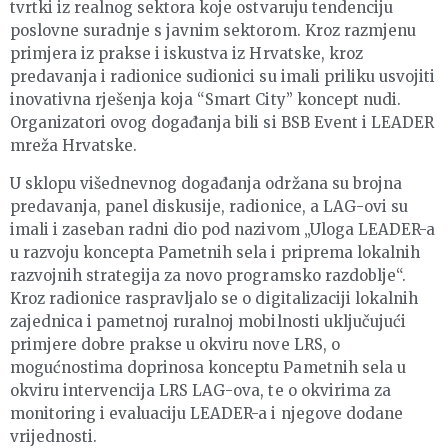
tvrtki iz realnog sektora koje ostvaruju tendenciju
poslovne suradnje s javnim sektorom. Kroz razmjenu
primjera iz prakse i iskustva iz Hrvatske, kroz
predavanja i radionice sudionici su imali priliku usvojiti
inovativna rješenja koja “Smart City” koncept nudi.
Organizatori ovog događanja bili si BSB Event i LEADER
mreža Hrvatske.
U sklopu višednevnog događanja održana su brojna
predavanja, panel diskusije, radionice, a LAG-ovi su
imali i zaseban radni dio pod nazivom „Uloga LEADER-a
u razvoju koncepta Pametnih sela i priprema lokalnih
razvojnih strategija za novo programsko razdoblje“.
Kroz radionice raspravljalo se o digitalizaciji lokalnih
zajednica i pametnoj ruralnoj mobilnosti uključujući
primjere dobre prakse u okviru nove LRS, o
mogućnostima doprinosa konceptu Pametnih sela u
okviru intervencija LRS LAG-ova, te o okvirima za
monitoring i evaluaciju LEADER-a i njegove dodane
vrijednosti.