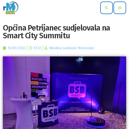
search
menu
Općina Petrijanec sudjelovala na
Smart City Summitu
16/03/2023
13:32
Nikolina Jureković Novoselec