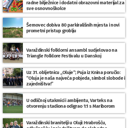
radne bilježnice i dodatni obrazovni materijal za
sve osnovnoškolce
Šemovec dobiva 80 parkirališnih mjesta i novi
prometni pristup groblju
Varaždinski folklorni ansambl sudjelovao na
Triangle Folklore Festivalu u Danskoj
Uz 31. obljetnicu „Oluje“; Puja iz Knina poručio:
“Oluja je naša najveća pobjeda, simbol slobode i
zajedništva!”
U odličnoj utakmici i ambijentu, Varteks na
otvorenju stadiona odigrao 1:1 s Mariborom
Varaždinski branitelji u Oluji: Hrabrošću,