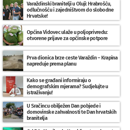
Varaždinski branitelji u Oluji: Hrabrošću,
odlučnošću i zajedništvom do slobodne
Hrvatske!
Općina Vidovec ulaže u poljoprivredu:
otvorene prijave za općinske potpore
Prva dionica brze ceste Varaždin – Krapina
napreduje prema planu
Kako se građani informiraju o
demografskim mjerama? Sudjelujte u
istraživanju!
U Sračincu obilježen Dan pobjede i
domovinske zahvalnosti te Dan hrvatskih
branitelja