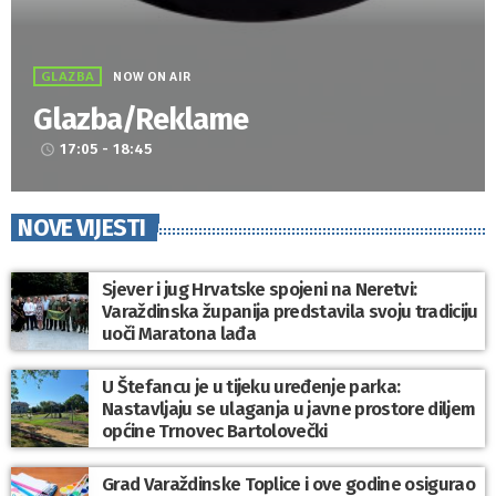
GLAZBA
NOW ON AIR
Glazba/Reklame
17:05 - 18:45
access_time
NOVE VIJESTI
Sjever i jug Hrvatske spojeni na Neretvi:
Varaždinska županija predstavila svoju tradiciju
uoči Maratona lađa
U Štefancu je u tijeku uređenje parka:
Nastavljaju se ulaganja u javne prostore diljem
općine Trnovec Bartolovečki
Grad Varaždinske Toplice i ove godine osigurao