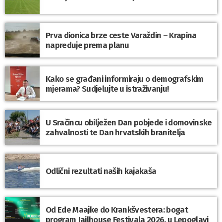
Prva dionica brze ceste Varaždin – Krapina
napreduje prema planu
Kako se građani informiraju o demografskim
mjerama? Sudjelujte u istraživanju!
U Sračincu obilježen Dan pobjede i domovinske
zahvalnosti te Dan hrvatskih branitelja
Odlični rezultati naših kajakaša
Od Ede Maajke do Krankšvestera: bogat
program Jailhouse Festivala 2026. u Lepoglavi