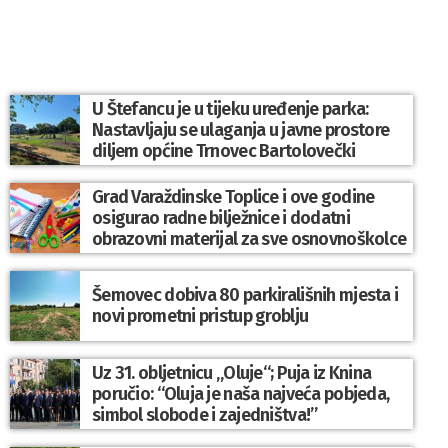
U Štefancu je u tijeku uređenje parka:
Nastavljaju se ulaganja u javne prostore
diljem općine Trnovec Bartolovečki
Grad Varaždinske Toplice i ove godine
osigurao radne bilježnice i dodatni
obrazovni materijal za sve osnovnoškolce
Šemovec dobiva 80 parkirališnih mjesta i
novi prometni pristup groblju
Uz 31. obljetnicu „Oluje“; Puja iz Knina
poručio: “Oluja je naša najveća pobjeda,
simbol slobode i zajedništva!”