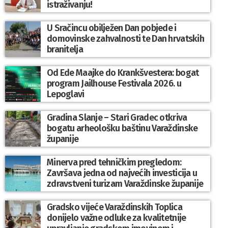
istraživanju!
U Sračincu obilježen Dan pobjede i
domovinske zahvalnosti te Dan hrvatskih
branitelja
Od Ede Maajke do Krankšvestera: bogat
program Jailhouse Festivala 2026. u
Lepoglavi
Gradina Slanje – Stari Gradec otkriva
bogatu arheološku baštinu Varaždinske
županije
Minerva pred tehničkim pregledom:
Završava jedna od najvećih investicija u
zdravstveni turizam Varaždinske županije
Gradsko vijeće Varaždinskih Toplica
donijelo važne odluke za kvalitetnije