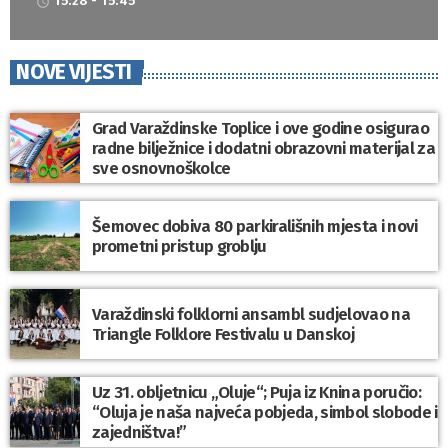
15:28 - 15:45
access_time
NOVE VIJESTI
Grad Varaždinske Toplice i ove godine osigurao
radne bilježnice i dodatni obrazovni materijal za
sve osnovnoškolce
Šemovec dobiva 80 parkirališnih mjesta i novi
prometni pristup groblju
Varaždinski folklorni ansambl sudjelovao na
Triangle Folklore Festivalu u Danskoj
Uz 31. obljetnicu „Oluje“; Puja iz Knina poručio:
“Oluja je naša najveća pobjeda, simbol slobode i
zajedništva!”