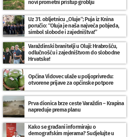
novi prometni pristup groblju
Uz 31. obljetnicu „Oluje“; Puja iz Knina
poručio: “Oluja je naša najveća pobjeda,
simbol slobode i zajedništva!”
Varaždinski branitelji u Oluji: Hrabrošću,
odlučnošću i zajedništvom do slobodne
Hrvatske!
Općina Vidovec ulaže u poljoprivredu:
otvorene prijave za općinske potpore
Prva dionica brze ceste Varaždin – Krapina
napreduje prema planu
Kako se građani informiraju o
demografskim mjerama? Sudjelujte u