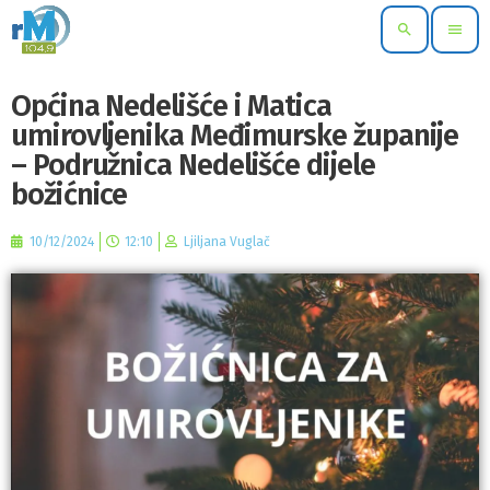
search
menu
Općina Nedelišće i Matica
umirovljenika Međimurske županije
– Podružnica Nedelišće dijele
božićnice
10/12/2024
12:10
Ljiljana Vuglač