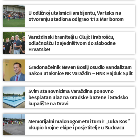
U odličnoj utakmici i ambijentu, Varteks na
otvorenju stadiona odigrao 1:1 s Mariborom
Varaždinski branitelji u Oluji: Hrabrošću,
odlučnošću i zajedništvom do slobodne
Hrvatske!
Gradonačelnik Neven Bosilj osudio vandalizam
nakon utakmice NK Varaždin – HNK Hajduk Split
Svim stanovnicima Varaždina ponovno
besplatan ulaz na Gradske bazene i Gradsko
kupalište na Dravi
Memorijalni malonogometni turnir „Luka Kos”
okupio brojne ekipe i posjetitelje u Sudovcu