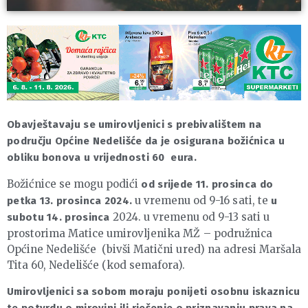
Obavještavaju se umirovljenici s prebivalištem na
području Općine Nedelišće da je osigurana božićnica u
obliku
bonova u vrijednosti 60 eura.
Božićnice se mogu podići
od srijede 11. prosinca do
u vremenu od 9-16 sati, te
petka 13. prosinca 2024.
u
2024. u vremenu od 9-13 sati u
subotu 14. prosinca
prostorima Matice umirovljenika MŽ – podružnica
Općine Nedelišće (bivši Matični ured) na adresi Maršala
Tita 60, Nedelišće (kod semafora).
Umirovljenici sa sobom moraju ponijeti osobnu iskaznicu
te potvrdu o mirovini ili rješenje o priznavanju prava na