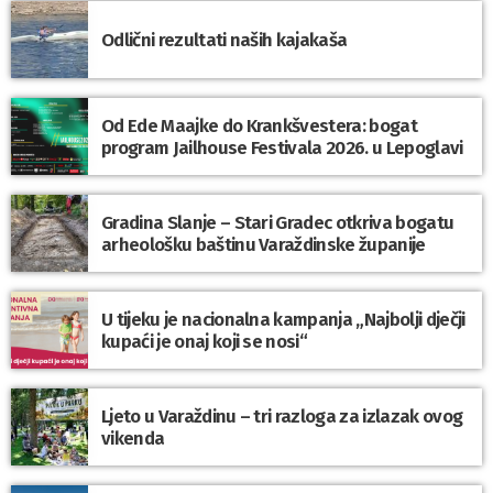
Odlični rezultati naših kajakaša
Od Ede Maajke do Krankšvestera: bogat
program Jailhouse Festivala 2026. u Lepoglavi
Gradina Slanje – Stari Gradec otkriva bogatu
arheološku baštinu Varaždinske županije
U tijeku je nacionalna kampanja „Najbolji dječji
kupaći je onaj koji se nosi“
Ljeto u Varaždinu – tri razloga za izlazak ovog
vikenda