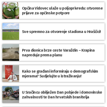
Općina Vidovec ulaže u poljoprivredu: otvorene
prijave za općinske potpore
Sve spremno za otvorenje stadiona u Hrašćici!
Prva dionica brze ceste Varaždin – Krapina
napreduje prema planu
Kako se građani informiraju o demografskim
mjerama? Sudjelujte u istraživanju!
U Sračincu obilježen Dan pobjede i domovinske
zahvalnosti te Dan hrvatskih branitelja