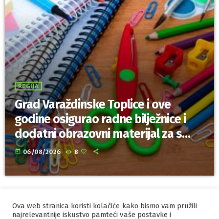
REGIJA
Grad Varaždinske Toplice i ove
godine osigurao radne bilježnice i
dodatni obrazovni materijal za sve
osnovnoškolce
today
06/08/2026
8
Ova web stranica koristi kolačiće kako bismo vam pružili
IZRADA I HOSTING
ORBIS
najrelevantnije iskustvo pamteći vaše postavke i