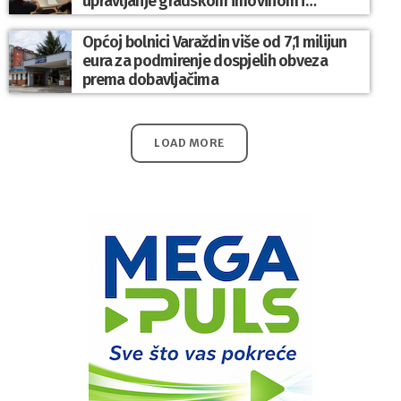
upravljanje gradskom imovinom i
komunalnim sustavom
Općoj bolnici Varaždin više od 7,1 milijun
eura za podmirenje dospjelih obveza
prema dobavljačima
LOAD MORE