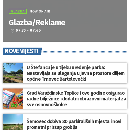
GLAZBA
NOW ON AIR
Glazba/Reklame
07:30 - 07:45
access_time
NOVE VIJESTI
U Štefancu je u tijeku uređenje parka:
Nastavljaju se ulaganja u javne prostore diljem
općine Trnovec Bartolovečki
Grad Varaždinske Toplice i ove godine osigurao
radne bilježnice i dodatni obrazovni materijal za
sve osnovnoškolce
Šemovec dobiva 80 parkirališnih mjesta i novi
prometni pristup groblju