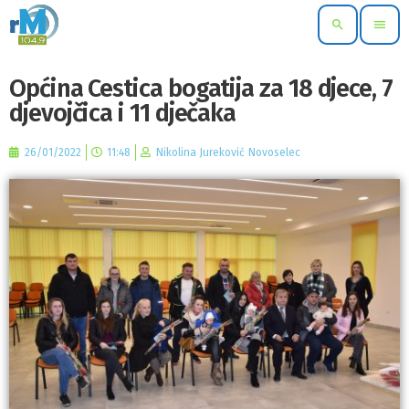
search
menu
Općina Cestica bogatija za 18 djece, 7
djevojčica i 11 dječaka
26/01/2022
11:48
Nikolina Jureković Novoselec