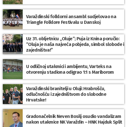
Varaždinski folklorni ansambl sudjelovao na
Triangle Folklore Festivalu u Danskoj
Uz 31. obljetnicu „Oluje“; Puja iz Knina poručio:
“Oluja je naša najveća pobjeda, simbol slobode i
zajedništva!”
U odličnoj utakmici i ambijentu, Varteks na
otvorenju stadiona odigrao 1:1 s Mariborom
Varaždinski branitelji u Oluji: Hrabrošću,
odlučnošću i zajedništvom do slobodne
Hrvatske!
Gradonačelnik Neven Bosilj osudio vandalizam
nakon utakmice NK Varaždin – HNK Hajduk Split