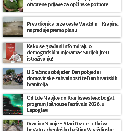
otvorene prijave za općinske potpore
Prva dionica brze ceste Varaždin – Krapina
napreduje prema planu
Kako se građani informiraju o
demografskim mjerama? Sudjelujte u
istraživanju!
U Sračincu obilježen Dan pobjede i
domovinske zahvalnosti te Dan hrvatskih
branitelja
Od Ede Maajke do Krankšvestera: bogat
program Jailhouse Festivala 2026. u
Lepoglavi
Gradina Slanje – Stari Gradec otkriva
bogatu arheološku baštinu Varaždinske