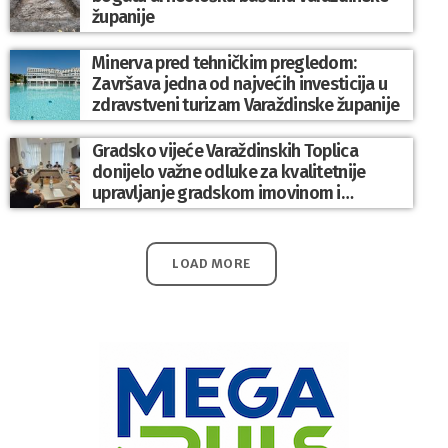
županije
Minerva pred tehničkim pregledom:
Završava jedna od najvećih investicija u
zdravstveni turizam Varaždinske županije
Gradsko vijeće Varaždinskih Toplica
donijelo važne odluke za kvalitetnije
upravljanje gradskom imovinom i
komunalnim sustavom
LOAD MORE