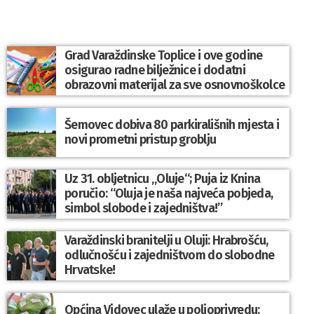
Grad Varaždinske Toplice i ove godine
osigurao radne bilježnice i dodatni
obrazovni materijal za sve osnovnoškolce
Šemovec dobiva 80 parkirališnih mjesta i
novi prometni pristup groblju
Uz 31. obljetnicu „Oluje“; Puja iz Knina
poručio: “Oluja je naša najveća pobjeda,
simbol slobode i zajedništva!”
Varaždinski branitelji u Oluji: Hrabrošću,
odlučnošću i zajedništvom do slobodne
Hrvatske!
Općina Vidovec ulaže u poljoprivredu: