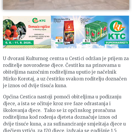
U dvorani Kulturnog centra u Cestici održan je prijem za
roditelje novorođene djece. Čestitku na prinovama u
obiteljima nazočnim roditeljima uputio je načelnik
Mirko Korotaj, a uz čestitku svakom roditelju doznačen
je iznos od dvije tisuća kuna.
Općina Cestica nastoji pomoći obiteljima u podizanju
djece, a ista se očituje kroz sve faze odrastanja i
školovanja djece. Tako se iz općinskog proračuna
roditeljima kod rođenja djeteta doznačuje iznos od
dvije tisuće kuna, a za sufinanciranje smještaja djece u
dječjem vrtiću, za 170 djece, izdvaja se godišnje 1,5