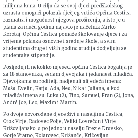
milijuna kuna. U cilju da se svoj djeci predškolskog
uzrasta omogući polazak dječjeg vrtića Općina Cestica
razmatra i mogućnost njegova proširenja, a isto je u
planu za iduću godinu najavio je načelnik Mirko
Korotaj. Općina Cestica pomaže školovanje djece i za
vrijeme polaska osnovne i srednje škole, a svim
studentima druge i viših godina studija dodjeljuju se
studentske stipendije.
Posljednjih nekoliko mjeseci općina Cestica bogatija je
za 18 stanovnika, sedam djevojaka i jedanaest mladića.
Djevojkama su roditelji nadjenuli slijedeća imena:
Maša, Evelin, Katja, Ada, Nea, Nika i Juliana, a kod
mladića imena su: Luka (2), Tino, Samuel, Fran (2), Jona,
André Joe, Leo, Maxim i Martin.
Po dvoje novorođene djece živi u naseljima Cestica,
Otok Virje, Radovec Polje, Veliki Lovrečan i Virje
Križovljansko, a po jedno u naselju Brezje Dravsko,
Gorje Vratno, Kolarovec, Križanče, Križovljan