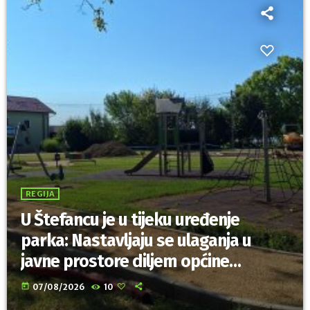
REGIJA
U Štefancu je u tijeku uređenje
parka: Nastavljaju se ulaganja u
javne prostore diljem općine
Trnovec Bartolovečki
today
07/08/2026
10