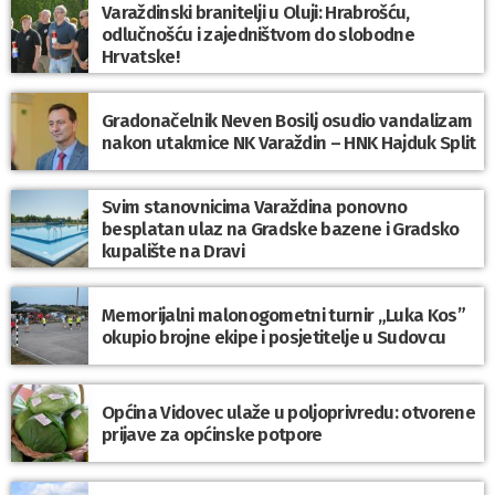
Varaždinski branitelji u Oluji: Hrabrošću,
odlučnošću i zajedništvom do slobodne
Hrvatske!
Gradonačelnik Neven Bosilj osudio vandalizam
nakon utakmice NK Varaždin – HNK Hajduk Split
Svim stanovnicima Varaždina ponovno
besplatan ulaz na Gradske bazene i Gradsko
kupalište na Dravi
Memorijalni malonogometni turnir „Luka Kos”
okupio brojne ekipe i posjetitelje u Sudovcu
Općina Vidovec ulaže u poljoprivredu: otvorene
prijave za općinske potpore