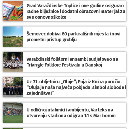
Grad Varaždinske Toplice i ove godine osigurao
radne bilježnice i dodatni obrazovni materijal za
sve osnovnoškolce
Šemovec dobiva 80 parkirališnih mjesta i novi
prometni pristup groblju
Varaždinski folklorni ansambl sudjelovao na
Triangle Folklore Festivalu u Danskoj
Uz 31. obljetnicu „Oluje“; Puja iz Knina poručio:
“Oluja je naša najveća pobjeda, simbol slobode i
zajedništva!”
U odličnoj utakmici i ambijentu, Varteks na
otvorenju stadiona odigrao 1:1 s Mariborom