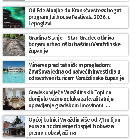
Od Ede Maajke do Krankšvestera: bogat
program Jailhouse Festivala 2026. u
Lepoglavi
Gradina Slanje – Stari Gradec otkriva
bogatu arheološku baštinu Varaždinske
županije
Minerva pred tehničkim pregledom:
Završava jedna od najvećih investicija u
zdravstveni turizam Varaždinske županije
Gradsko vijeće Varaždinskih Toplica
donijelo važne odluke za kvalitetnije
upravljanje gradskom imovinom i
komunalnim sustavom
Općoj bolnici Varaždin više od 7,1 milijun
eura za podmirenje dospjelih obveza
prema dobavljačima