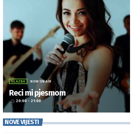
GLAZBA
NOW ON AIR
Reci mi pjesmom
20:00 - 21:00
access_time
NOVE VIJESTI