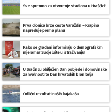
Sve spremno za otvorenje stadiona u Hrašćici!
Prva dionica brze ceste Varaždin – Krapina
napreduje prema planu
Kako se građani informiraju o demografskim
mjerama? Sudjelujte u istraživanju!
U Sračincu obilježen Dan pobjede i domovinske
zahvalnosti te Dan hrvatskih branitelja
Odlični rezultati naših kajakaša