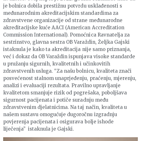
je bolnica dobila prestižnu potvrdu usklađenosti s
međunarodnim akreditacijskim standardima za
zdravstvene organizacije od strane međunarodne
akreditacijske kuće AACI (American Accreditation
Commission International). Pomoćnica Ravnatelja za
sestrinstvo, glavna sestra OB Varaždin, Željka Gajski
istaknula je kako ta akreditacija nije samo priznanja,
već i dokaz da OB Varaždin ispunjava visoke standarde
u pružanju sigurnih, kvalitetnih i učinkovitih
zdravstvenih usluga. “Za našu bolnicu, kvaliteta znači
posvećenost stalnom unaprjeđenju, praćenju, mjerenju,
analizi i evaluaciji rezultata. Pravilno upravljanje
kvalitetom smanjuje rizik od pogrešaka, poboljšava
sigurnost pacijenata i potiče suradnju među
zdravstvenim djelatnicima. Na taj način, kvaliteta u
našem sustavu omogućuje dugoročnu izgradnju
povjerenja pacijenata i osigurava bolje ishode
liječenja” istaknula je Gajski.