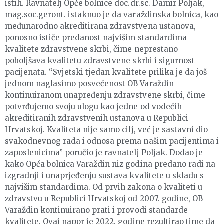
istih. Ravnatelj Opće bolnice doc.dr.sc. Damir Poljak,
mag.soc.geront. istaknuo je da varaždinska bolnica, kao
međunarodno akreditirana zdravstvena ustanova,
ponosno ističe predanost najvišim standardima
kvalitete zdravstvene skrbi, čime neprestano
poboljšava kvalitetu zdravstvene skrbi i sigurnost
pacijenata. “Svjetski tjedan kvalitete prilika je da još
jednom naglasimo posvećenost OB Varaždin
kontinuiranom unapređenju zdravstvene skrbi, čime
potvrđujemo svoju ulogu kao jedne od vodećih
akreditiranih zdravstvenih ustanova u Republici
Hrvatskoj. Kvaliteta nije samo cilj, već je sastavni dio
svakodnevnog rada i odnosa prema našim pacijentima i
zaposlenicima” poručio je ravnatelj Poljak. Dodao je
kako Opća bolnica Varaždin niz godina predano radi na
izgradnji i unaprjeđenju sustava kvalitete u skladu s
najvišim standardima. Od prvih zakona o kvaliteti u
zdravstvu u Republici Hrvatskoj od 2007. godine, OB
Varaždin kontinuirano prati i provodi standarde
kvalitete. Ovaj napor je 2022. godine rezultirao time da