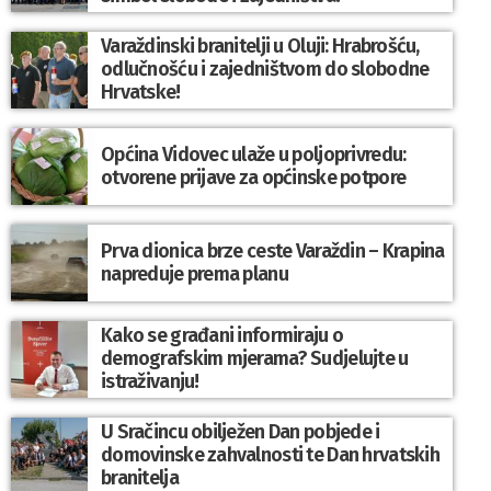
Varaždinski branitelji u Oluji: Hrabrošću,
odlučnošću i zajedništvom do slobodne
Hrvatske!
Općina Vidovec ulaže u poljoprivredu:
otvorene prijave za općinske potpore
Prva dionica brze ceste Varaždin – Krapina
napreduje prema planu
Kako se građani informiraju o
demografskim mjerama? Sudjelujte u
istraživanju!
U Sračincu obilježen Dan pobjede i
domovinske zahvalnosti te Dan hrvatskih
branitelja