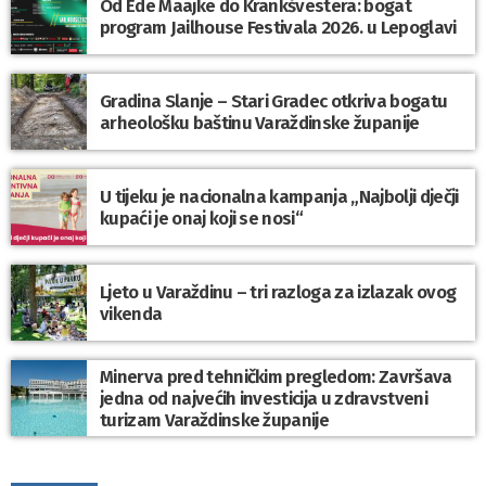
Od Ede Maajke do Krankšvestera: bogat
program Jailhouse Festivala 2026. u Lepoglavi
Gradina Slanje – Stari Gradec otkriva bogatu
arheološku baštinu Varaždinske županije
U tijeku je nacionalna kampanja „Najbolji dječji
kupaći je onaj koji se nosi“
Ljeto u Varaždinu – tri razloga za izlazak ovog
vikenda
Minerva pred tehničkim pregledom: Završava
jedna od najvećih investicija u zdravstveni
turizam Varaždinske županije