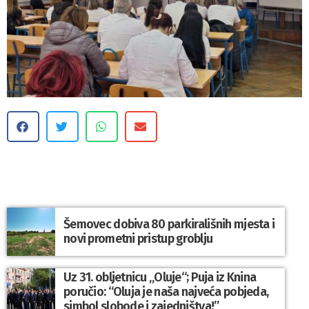
Šemovec dobiva 80 parkirališnih mjesta i
novi prometni pristup groblju
Uz 31. obljetnicu „Oluje“; Puja iz Knina
poručio: “Oluja je naša najveća pobjeda,
simbol slobode i zajedništva!”