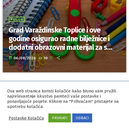
REGIJA
Grad Varaždinske Toplice i ove
godine osigurao radne bilježnice i
dodatni obrazovni materijal za sve
osnovnoškolce
today
06/08/2026
10
Ova web stranica koristi kolačiće kako bismo vam pružili
IZRADA I HOSTING
ORBIS
najrelevantnije iskustvo pamteći vaše postavke i
MARKETING
ponavljajuće posjete. Klikom na "Prihvaćam" pristajete na
PRAVILA PRIVATNOSTI
upotrebu kolačića.
Postavke Kolačića
PRIHVATI
ODBACI