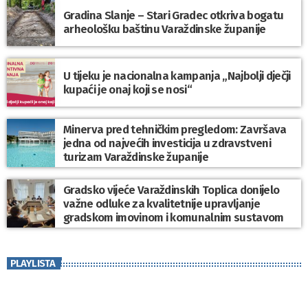
Gradina Slanje – Stari Gradec otkriva bogatu
arheološku baštinu Varaždinske županije
U tijeku je nacionalna kampanja „Najbolji dječji
kupaći je onaj koji se nosi“
Minerva pred tehničkim pregledom: Završava
jedna od najvećih investicija u zdravstveni
turizam Varaždinske županije
Gradsko vijeće Varaždinskih Toplica donijelo
važne odluke za kvalitetnije upravljanje
gradskom imovinom i komunalnim sustavom
PLAYLISTA