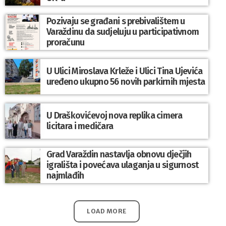
Pozivaju se građani s prebivalištem u
Varaždinu da sudjeluju u participativnom
proračunu
U Ulici Miroslava Krleže i Ulici Tina Ujevića
uređeno ukupno 56 novih parkirnih mjesta
U Draškovićevoj nova replika cimera
licitara i medičara
Grad Varaždin nastavlja obnovu dječjih
igrališta i povećava ulaganja u sigurnost
najmlađih
LOAD MORE