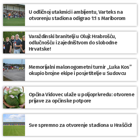
U odličnoj utakmici i ambijentu, Varteks na
otvorenju stadiona odigrao 1:1 s Mariborom
Varaždinski branitelji u Oluji: Hrabrošću,
odlučnošću i zajedništvom do slobodne
Hrvatske!
Memorijalni malonogometni turnir „Luka Kos”
okupio brojne ekipe i posjetitelje u Sudovcu
Općina Vidovec ulaže u poljoprivredu: otvorene
prijave za općinske potpore
Sve spremno za otvorenje stadiona u Hrašćici!