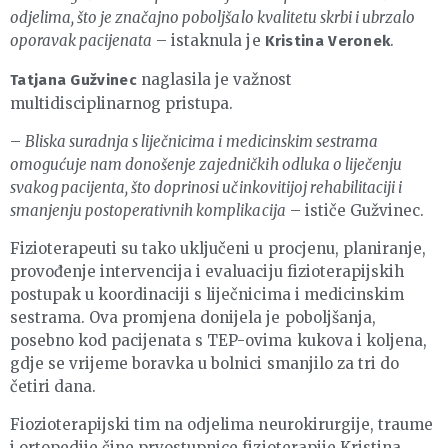
odjelima, što je značajno poboljšalo kvalitetu skrbi i ubrzalo
oporavak pacijenata
– istaknula je
.
Kristina Veronek
naglasila je važnost
Tatjana Gužvinec
multidisciplinarnog pristupa.
–
Bliska suradnja s liječnicima i medicinskim sestrama
omogućuje nam donošenje zajedničkih odluka o liječenju
svakog pacijenta, što doprinosi učinkovitijoj rehabilitaciji i
smanjenju postoperativnih komplikacija
– ističe Gužvinec.
Fizioterapeuti su tako uključeni u procjenu, planiranje,
provođenje intervencija i evaluaciju fizioterapijskih
postupak u koordinaciji s liječnicima i medicinskim
sestrama. Ova promjena donijela je poboljšanja,
posebno kod pacijenata s TEP-ovima kukova i koljena,
gdje se vrijeme boravka u bolnici smanjilo za tri do
četiri dana.
Fiozioterapijski tim na odjelima neurokirurgije, traume
i ortopedije čine prvostupnice fizioterapije Kristina