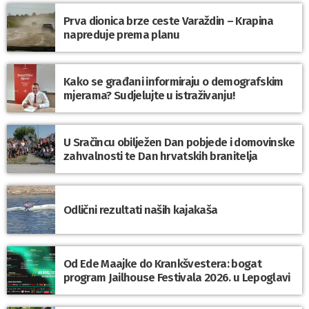
Prva dionica brze ceste Varaždin – Krapina
napreduje prema planu
Kako se građani informiraju o demografskim
mjerama? Sudjelujte u istraživanju!
U Sračincu obilježen Dan pobjede i domovinske
zahvalnosti te Dan hrvatskih branitelja
Odlični rezultati naših kajakaša
Od Ede Maajke do Krankšvestera: bogat
program Jailhouse Festivala 2026. u Lepoglavi