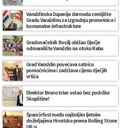
Varaždinska županija darovala zemljište
Gradu Varaždinu za izgradnju prometnice i
komunalne infrastrukture
Gradonačelnik Bosilj obišao Dječje
odmaralište Varaždin na otoku Rabu
Grad Varaždin povećava satnicu
pomoćnicima i zadržava cijenu dječjih
vrtića
Direktor Bruno Ister ostao bez podrške
Skupštine!
Špancirfest među najboljim ljetnim
doživljajima Hrvatske prema Rolling Stone
UK-u