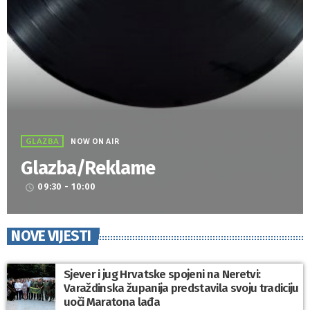
GLAZBA
NOW ON AIR
Glazba/Reklame
09:30 - 10:00
access_time
NOVE VIJESTI
Sjever i jug Hrvatske spojeni na Neretvi:
Varaždinska županija predstavila svoju tradiciju
uoči Maratona lađa