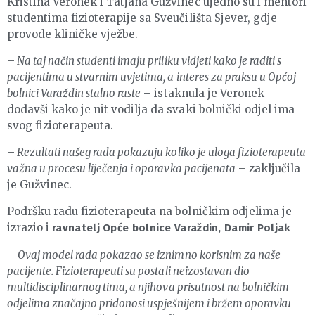
Kristina Veronek i Tatjana Gužvinec ujedno su i mentori
studentima fizioterapije sa Sveučilišta Sjever, gdje
provode kliničke vježbe.
–
Na taj način studenti imaju priliku vidjeti kako je raditi s
pacijentima u stvarnim uvjetima, a interes za praksu u Općoj
bolnici Varaždin stalno raste
– istaknula je Veronek
dodavši kako je nit vodilja da svaki bolnički odjel ima
svog fizioterapeuta.
–
Rezultati našeg rada pokazuju koliko je uloga fizioterapeuta
važna u procesu liječenja i oporavka pacijenata
– zaključila
je Gužvinec.
Podršku radu fizioterapeuta na bolničkim odjelima je
izrazio i
ravnatelj Opće bolnice Varaždin, Damir Poljak
–
Ovaj model rada pokazao se iznimno korisnim za naše
pacijente. Fizioterapeuti su postali neizostavan dio
multidisciplinarnog tima, a njihova prisutnost na bolničkim
odjelima značajno pridonosi uspješnijem i bržem oporavku