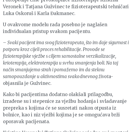
Veronek i Tatjana Gužvinec te fizioterapeutski tehničari
Luka Oskoruš i Karla Đakmanec.
U ovakvome modelu rada posebno je naglašen
individualan pristup svakom pacijentu.
–
Svaki pacijent ima svog fizioterapeuta, što im daje sigurnost i
potporu kroz cijeli proces rehabilitacije. Provode se
fizioterapijske vježbe s ciljem samostalne verzikalizacije,
krioterapija, elektroterapija u svrhu smanjenja boli. Na taj
način smanjujemo strah i pomažemo im da steknu
samopouzdanje u aktivnostima svakodnevnog život
a-
objasnila je Gužvinec.
Kako bi pacijentima dodatno olakšali prilagodbu,
izrađene su i stepenice za vježbu hodanja i svladavanje
prepreka s kojima će se susretati nakon otpusta iz
bolnice, kao i niz vježbi kojima je se omogućava brži
oporavak pacijenata.