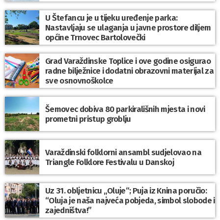
U Štefancu je u tijeku uređenje parka:
Nastavljaju se ulaganja u javne prostore diljem
općine Trnovec Bartolovečki
Grad Varaždinske Toplice i ove godine osigurao
radne bilježnice i dodatni obrazovni materijal za
sve osnovnoškolce
Šemovec dobiva 80 parkirališnih mjesta i novi
prometni pristup groblju
Varaždinski folklorni ansambl sudjelovao na
Triangle Folklore Festivalu u Danskoj
Uz 31. obljetnicu „Oluje“; Puja iz Knina poručio:
“Oluja je naša najveća pobjeda, simbol slobode i
zajedništva!”