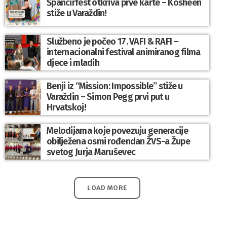
Špancirfest otkriva prve karte – Kosheen
stiže u Varaždin!
Službeno je počeo 17. VAFI & RAFI –
internacionalni festival animiranog filma
djece i mladih
Benji iz “Mission: Impossible” stiže u
Varaždin – Simon Pegg prvi put u
Hrvatskoj!
Melodijama koje povezuju generacije
obilježena osmi rođendan ŽVS-a Župe
svetog Jurja Maruševec
LOAD MORE