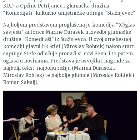
KUD-a Općine Petrijanec i glumačka družina
“Komedijaši” kulturno-umjetničke udruge “Stažnjevec”.
Najboljom predstavom proglašena je komedija “(O)glas
savjesti” autorice Marine Đurasek u izvedbi glumačke
družine “Komedijaši” iz Stažnjevca. U ovoj urnebesnoj
komediji glavni lik Štief (Miroslav Rohtek) nakon smrti
supruge Štefe odlučuje pronaći si novi ženu, i to putem
oglasa u novinama. Predstava je osvojila i nagrade za
najbolji tekst, najbolju režiju (Marina Đurasek i
Miroslav Rohtek) te najbolje glumce (Miroslav Rohtek i
Roman Sakalj).