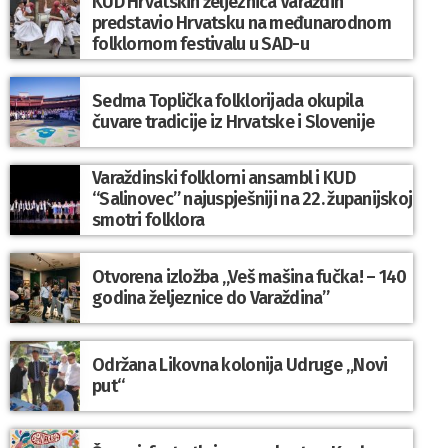
KUD Hrvatskih željeznica Varaždin
predstavio Hrvatsku na međunarodnom
folklornom festivalu u SAD-u
Sedma Toplička folklorijada okupila
čuvare tradicije iz Hrvatske i Slovenije
Varaždinski folklorni ansambl i KUD
“Salinovec” najuspješniji na 22. županijskoj
smotri folklora
Otvorena izložba „Veš mašina fučka! – 140
godina željeznice do Varaždina”
Održana Likovna kolonija Udruge „Novi
put“