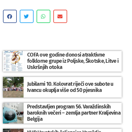
COFA ove godine donosi atraktivne
folklorne grupe iz Poljske, Škotske, Litve i
Uskršnjih otoka
Jubilarni 10. Kolovrat riječi ove subote u
Ivancu okuplja više od 50 pjesnika
Predstavljen program 56. Varaždinskih
baroknih večeri – zemlja partner Kraljevina
Belgija