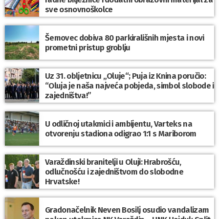
sve osnovnoškolce
Šemovec dobiva 80 parkirališnih mjesta i novi
prometni pristup groblju
Uz 31. obljetnicu „Oluje“; Puja iz Knina poručio:
“Oluja je naša najveća pobjeda, simbol slobode i
zajedništva!”
U odličnoj utakmici i ambijentu, Varteks na
otvorenju stadiona odigrao 1:1 s Mariborom
Varaždinski branitelji u Oluji: Hrabrošću,
odlučnošću i zajedništvom do slobodne
Hrvatske!
Gradonačelnik Neven Bosilj osudio vandalizam