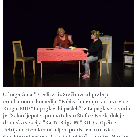
Udruga žena “Preslica” iz Sračinca odigrala je
crnohumornu komediju “Babica hmeraju” autora Ivice
Kroga. KUD “Lepoglavski pušlek” iz Lepoglave otvorio
je “Salon ljepote” prema tekstu Štefice Bizek, dok je
dramska sekcija “Ka Te Briga Mi” KUD-a Općine
Petrijanec izvela zanimljivu predstavu o muško-
ženskim odnosima “Gdje je Ljubica?” autorice Martine