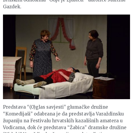
Gazdek.
Predstava “(O)glas savjesti” glumačke družine
“Komedijaši” odabrana je da predstavlja Varaždinsku
županiju na Festivalu hrvatskih kazališnih amatera u
Vodicama, dok će predstava “Žabica” dramske družine