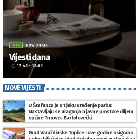
INFO
NOW ON AIR
Vijesti dana
17:45 - 18:00
access_time
NOVE VIJESTI
U Štefancu je u tijeku uređenje parka:
Nastavljaju se ulaganja u javne prostore diljem
općine Trnovec Bartolovečki
Grad Varaždinske Toplice i ove godine osigurao
radne bilježnice i dodatni obrazovni materijal za