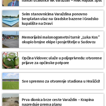
nakon utakmice NK Varaždin – HNK Hajduk Split
Svim stanovnicima Varaždina ponovno
besplatan ulaz na Gradske bazene i Gradsko
kupalište na Dravi
Memorijalni malonogometni turnir „Luka Kos”
okupio brojne ekipe i posjetitelje u Sudovcu
Općina Vidovec ulaže u poljoprivredu: otvorene
prijave za općinske potpore
Sve spremno za otvorenje stadiona u Hrašćici!
Prva dionica brze ceste Varaždin – Krapina
napreduje prema planu