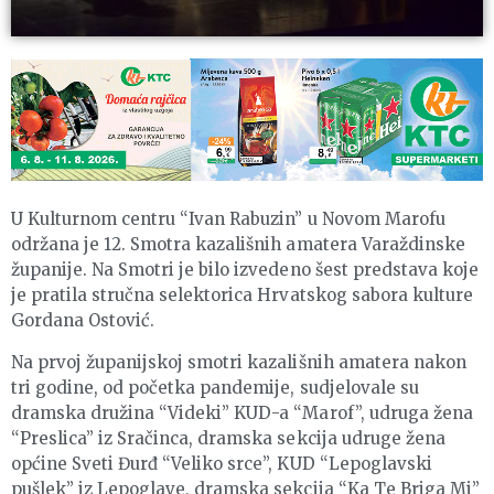
U Kulturnom centru “Ivan Rabuzin” u Novom Marofu
održana je 12. Smotra kazališnih amatera Varaždinske
županije. Na Smotri je bilo izvedeno šest predstava koje
je pratila stručna selektorica Hrvatskog sabora kulture
Gordana Ostović.
Na prvoj županijskoj smotri kazališnih amatera nakon
tri godine, od početka pandemije, sudjelovale su
dramska družina “Videki” KUD-a “Marof”, udruga žena
“Preslica” iz Sračinca, dramska sekcija udruge žena
općine Sveti Đurđ “Veliko srce”, KUD “Lepoglavski
pušlek” iz Lepoglave, dramska sekcija “Ka Te Briga Mi”