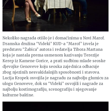
Nekoliko nagrada otišlo je i domaćinima u Novi Marof.
Dramska družina “Videki” KUD-a “Marof” izvela je
predstavu “Žabica” autora i redatelja Tibora Martana
koja je nastala prema usmenom kazivanju Terezije
Kerep iz Kamene Gorice, a prati sudbinu mlade seoske
djevojke Genoveve koju seoska zajednica odbacuje
zbog njezinih nesvakidašnjih sposobnosti i stavova.
Lucija Kropek osvojila je nagradu za najbolju glumicu za
ulogu Genoveve, dok su “Videki” osvojili i nagrade za
najbolju kostimografiju, scenografiju i njegovanje
kulturne baštine.