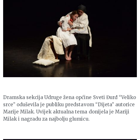
Dramska sekcija Udruge žena općine Sveti Đurđ “Veliko
srce” oduševila je publiku predstavom “Dijeta” autorice
Marije Milak. Uvijek aktualna tema donijela je Mariji
Milak i nagradu za najbolju glumicu.