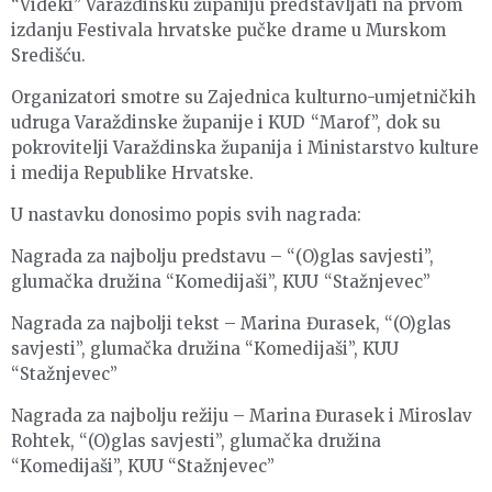
“Videki” Varaždinsku županiju predstavljati na prvom
izdanju Festivala hrvatske pučke drame u Murskom
Središću.
Organizatori smotre su Zajednica kulturno-umjetničkih
udruga Varaždinske županije i KUD “Marof”, dok su
pokrovitelji Varaždinska županija i Ministarstvo kulture
i medija Republike Hrvatske.
U nastavku donosimo popis svih nagrada:
Nagrada za najbolju predstavu – “(O)glas savjesti”,
glumačka družina “Komedijaši”, KUU “Stažnjevec”
Nagrada za najbolji tekst – Marina Đurasek, “(O)glas
savjesti”, glumačka družina “Komedijaši”, KUU
“Stažnjevec”
Nagrada za najbolju režiju – Marina Đurasek i Miroslav
Rohtek, “(O)glas savjesti”, glumačka družina
“Komedijaši”, KUU “Stažnjevec”