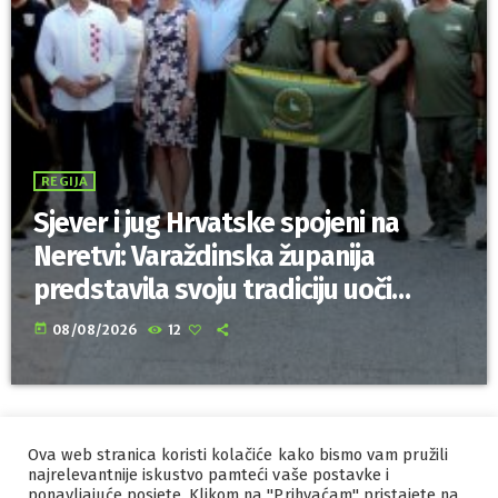
REGIJA
Sjever i jug Hrvatske spojeni na
Neretvi: Varaždinska županija
predstavila svoju tradiciju uoči
Maratona lađa
today
08/08/2026
12
Ova web stranica koristi kolačiće kako bismo vam pružili
IZRADA I HOSTING
ORBIS
najrelevantnije iskustvo pamteći vaše postavke i
MARKETING
ponavljajuće posjete. Klikom na "Prihvaćam" pristajete na