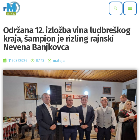
search
menu
Održana 12. izložba vina ludbreškog
kraja, šampion je rizling rajnski
Nevena Banjkovca
11/03/2024
07:43
mateja