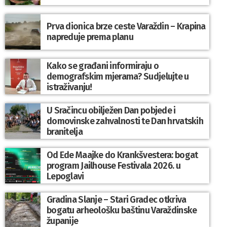
Prva dionica brze ceste Varaždin – Krapina
napreduje prema planu
Kako se građani informiraju o
demografskim mjerama? Sudjelujte u
istraživanju!
U Sračincu obilježen Dan pobjede i
domovinske zahvalnosti te Dan hrvatskih
branitelja
Od Ede Maajke do Krankšvestera: bogat
program Jailhouse Festivala 2026. u
Lepoglavi
Gradina Slanje – Stari Gradec otkriva
bogatu arheološku baštinu Varaždinske
županije