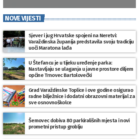
NOVE VIJESTI
Sjever i jug Hrvatske spojeni na Neretvi:
Varaždinska županija predstavila svoju tradiciju
uoči Maratona lađa
U Štefancu je u tijeku uređenje parka:
Nastavljaju se ulaganja u javne prostore diljem
općine Trnovec Bartolovečki
Grad Varaždinske Toplice i ove godine osigurao
radne bilježnice i dodatni obrazovni materijal za
sve osnovnoškolce
Šemovec dobiva 80 parkirališnih mjesta i novi
prometni pristup groblju