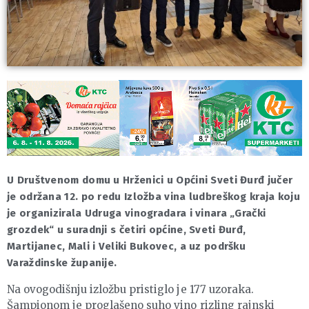
U Društvenom domu u Hrženici u Općini Sveti Đurđ jučer
je održana 12. po redu Izložba vina ludbreškog kraja koju
je organizirala Udruga vinogradara i vinara „Grački
grozdek“ u suradnji s četiri općine, Sveti Đurđ,
Martijanec, Mali i Veliki Bukovec, a uz podršku
Varaždinske županije.
Na ovogodišnju izložbu pristiglo je 177 uzoraka.
Šampionom je proglašeno suho vino rizling rajnski