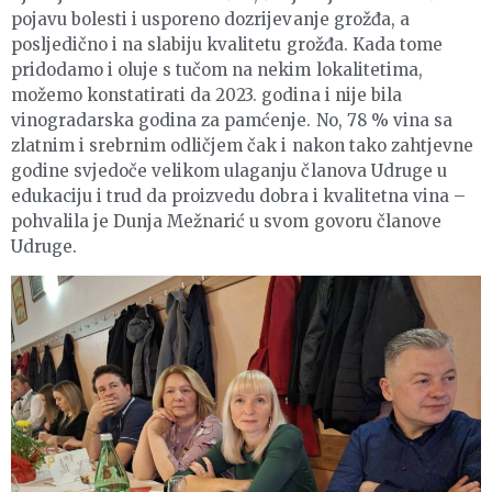
pojavu bolesti i usporeno dozrijevanje grožđa, a
posljedično i na slabiju kvalitetu grožđa. Kada tome
pridodamo i oluje s tučom na nekim lokalitetima,
možemo konstatirati da 2023. godina i nije bila
vinogradarska godina za pamćenje. No, 78 % vina sa
zlatnim i srebrnim odličjem čak i nakon tako zahtjevne
godine svjedoče velikom ulaganju članova Udruge u
edukaciju i trud da proizvedu dobra i kvalitetna vina –
pohvalila je Dunja Mežnarić u svom govoru članove
Udruge.