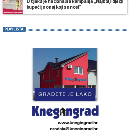
U tijeku je nacionalna kampanja „Najbolji dječji
kupaći je onaj koji se nosi“
PLAYLISTA