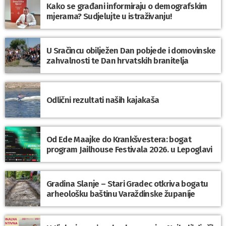
Kako se građani informiraju o demografskim
mjerama? Sudjelujte u istraživanju!
U Sračincu obilježen Dan pobjede i domovinske
zahvalnosti te Dan hrvatskih branitelja
Odlični rezultati naših kajakaša
Od Ede Maajke do Krankšvestera: bogat
program Jailhouse Festivala 2026. u Lepoglavi
Gradina Slanje – Stari Gradec otkriva bogatu
arheološku baštinu Varaždinske županije