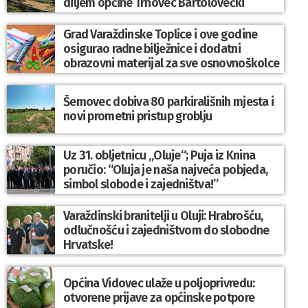
diljem općine Trnovec Bartolovečki
Grad Varaždinske Toplice i ove godine
osigurao radne bilježnice i dodatni
obrazovni materijal za sve osnovnoškolce
Šemovec dobiva 80 parkirališnih mjesta i
novi prometni pristup groblju
Uz 31. obljetnicu „Oluje“; Puja iz Knina
poručio: “Oluja je naša najveća pobjeda,
simbol slobode i zajedništva!”
Varaždinski branitelji u Oluji: Hrabrošću,
odlučnošću i zajedništvom do slobodne
Hrvatske!
Općina Vidovec ulaže u poljoprivredu:
otvorene prijave za općinske potpore