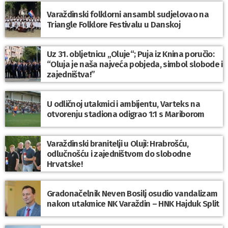
Varaždinski folklorni ansambl sudjelovao na
Triangle Folklore Festivalu u Danskoj
Uz 31. obljetnicu „Oluje“; Puja iz Knina poručio:
“Oluja je naša najveća pobjeda, simbol slobode i
zajedništva!”
U odličnoj utakmici i ambijentu, Varteks na
otvorenju stadiona odigrao 1:1 s Mariborom
Varaždinski branitelji u Oluji: Hrabrošću,
odlučnošću i zajedništvom do slobodne
Hrvatske!
Gradonačelnik Neven Bosilj osudio vandalizam
nakon utakmice NK Varaždin – HNK Hajduk Split