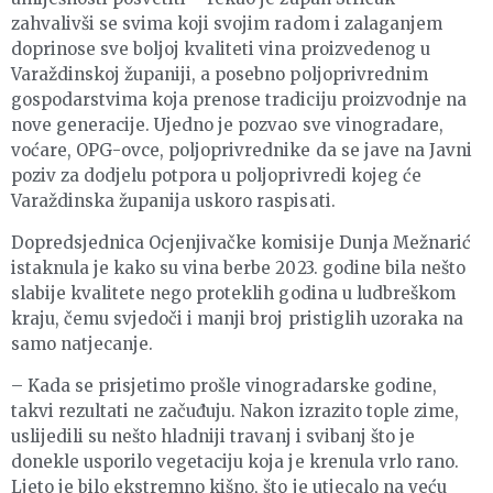
zahvalivši se svima koji svojim radom i zalaganjem
doprinose sve boljoj kvaliteti vina proizvedenog u
Varaždinskoj županiji, a posebno poljoprivrednim
gospodarstvima koja prenose tradiciju proizvodnje na
nove generacije. Ujedno je pozvao sve vinogradare,
voćare, OPG-ovce, poljoprivrednike da se jave na Javni
poziv za dodjelu potpora u poljoprivredi kojeg će
Varaždinska županija uskoro raspisati.
Dopredsjednica Ocjenjivačke komisije Dunja Mežnarić
istaknula je kako su vina berbe 2023. godine bila nešto
slabije kvalitete nego proteklih godina u ludbreškom
kraju, čemu svjedoči i manji broj pristiglih uzoraka na
samo natjecanje.
– Kada se prisjetimo prošle vinogradarske godine,
takvi rezultati ne začuđuju. Nakon izrazito tople zime,
uslijedili su nešto hladniji travanj i svibanj što je
donekle usporilo vegetaciju koja je krenula vrlo rano.
Ljeto je bilo ekstremno kišno, što je utjecalo na veću