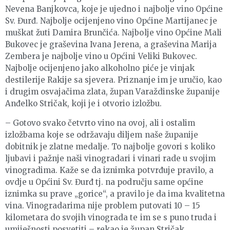
Nevena Banjkovca, koje je ujedno i najbolje vino Općine
Sv. Đurđ. Najbolje ocijenjeno vino Općine Martijanec je
muškat žuti Damira Brunčića. Najbolje vino Općine Mali
Bukovec je graševina Ivana Jerena, a graševina Marija
Zembera je najbolje vino u Općini Veliki Bukovec.
Najbolje ocijenjeno jako alkoholno piće je vinjak
destilerije Rakije sa sjevera. Priznanje im je uručio, kao
i drugim osvajačima zlata, župan Varaždinske županije
Anđelko Stričak, koji je i otvorio izložbu.
– Gotovo svako četvrto vino na ovoj, ali i ostalim
izložbama koje se održavaju diljem naše županije
dobitnik je zlatne medalje. To najbolje govori s koliko
ljubavi i pažnje naši vinogradari i vinari rade u svojim
vinogradima. Kaže se da iznimka potvrđuje pravilo, a
ovdje u Općini Sv. Đurđ tj. na području same općine
iznimka su prave „gorice“, a pravilo je da ima kvalitetna
vina. Vinogradarima nije problem putovati 10 – 15
kilometara do svojih vinograda te im se s puno truda i
umiješnosti posvetiti – rekao je župan Stričak