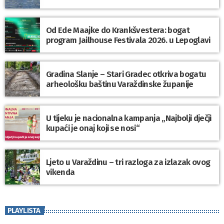
Od Ede Maajke do Krankšvestera: bogat
program Jailhouse Festivala 2026. u Lepoglavi
Gradina Slanje – Stari Gradec otkriva bogatu
arheološku baštinu Varaždinske županije
U tijeku je nacionalna kampanja „Najbolji dječji
kupaći je onaj koji se nosi“
Ljeto u Varaždinu – tri razloga za izlazak ovog
vikenda
PLAYLISTA