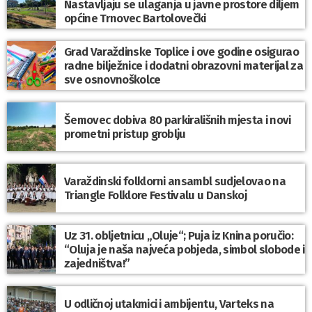
Nastavljaju se ulaganja u javne prostore diljem
općine Trnovec Bartolovečki
Grad Varaždinske Toplice i ove godine osigurao
radne bilježnice i dodatni obrazovni materijal za
sve osnovnoškolce
Šemovec dobiva 80 parkirališnih mjesta i novi
prometni pristup groblju
Varaždinski folklorni ansambl sudjelovao na
Triangle Folklore Festivalu u Danskoj
Uz 31. obljetnicu „Oluje“; Puja iz Knina poručio:
“Oluja je naša najveća pobjeda, simbol slobode i
zajedništva!”
U odličnoj utakmici i ambijentu, Varteks na