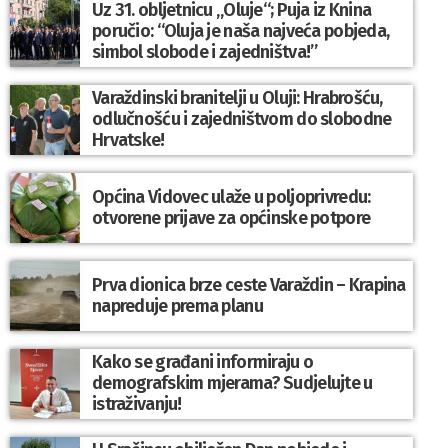
Uz 31. obljetnicu „Oluje“; Puja iz Knina
poručio: “Oluja je naša najveća pobjeda,
simbol slobode i zajedništva!”
Varaždinski branitelji u Oluji: Hrabrošću,
odlučnošću i zajedništvom do slobodne
Hrvatske!
Općina Vidovec ulaže u poljoprivredu:
otvorene prijave za općinske potpore
Prva dionica brze ceste Varaždin – Krapina
napreduje prema planu
Kako se građani informiraju o
demografskim mjerama? Sudjelujte u
istraživanju!