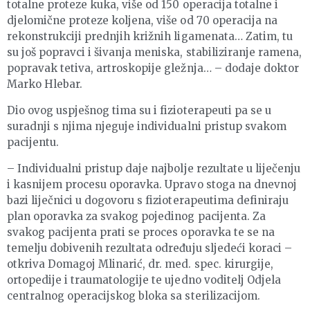
totalne proteze kuka, više od 150 operacija totalne i
djelomične proteze koljena, više od 70 operacija na
rekonstrukciji prednjih križnih ligamenata… Zatim, tu
su još popravci i šivanja meniska, stabiliziranje ramena,
popravak tetiva, artroskopije gležnja… – dodaje doktor
Marko Hlebar.
Dio ovog uspješnog tima su i fizioterapeuti pa se u
suradnji s njima njeguje individualni pristup svakom
pacijentu.
– Individualni pristup daje najbolje rezultate u liječenju
i kasnijem procesu oporavka. Upravo stoga na dnevnoj
bazi liječnici u dogovoru s fizioterapeutima definiraju
plan oporavka za svakog pojedinog pacijenta. Za
svakog pacijenta prati se proces oporavka te se na
temelju dobivenih rezultata određuju sljedeći koraci –
otkriva Domagoj Mlinarić, dr. med. spec. kirurgije,
ortopedije i traumatologije te ujedno voditelj Odjela
centralnog operacijskog bloka sa sterilizacijom.