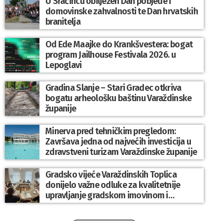
U Sračincu obilježen Dan pobjede i
domovinske zahvalnosti te Dan hrvatskih
branitelja
Od Ede Maajke do Krankšvestera: bogat
program Jailhouse Festivala 2026. u
Lepoglavi
Gradina Slanje – Stari Gradec otkriva
bogatu arheološku baštinu Varaždinske
županije
Minerva pred tehničkim pregledom:
Završava jedna od najvećih investicija u
zdravstveni turizam Varaždinske županije
Gradsko vijeće Varaždinskih Toplica
donijelo važne odluke za kvalitetnije
upravljanje gradskom imovinom i
komunalnim sustavom