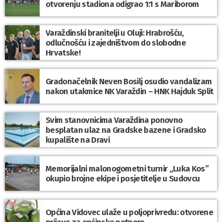
otvorenju stadiona odigrao 1:1 s Mariborom
Varaždinski branitelji u Oluji: Hrabrošću,
odlučnošću i zajedništvom do slobodne
Hrvatske!
Gradonačelnik Neven Bosilj osudio vandalizam
nakon utakmice NK Varaždin – HNK Hajduk Split
Svim stanovnicima Varaždina ponovno
besplatan ulaz na Gradske bazene i Gradsko
kupalište na Dravi
Memorijalni malonogometni turnir „Luka Kos”
okupio brojne ekipe i posjetitelje u Sudovcu
Općina Vidovec ulaže u poljoprivredu: otvorene