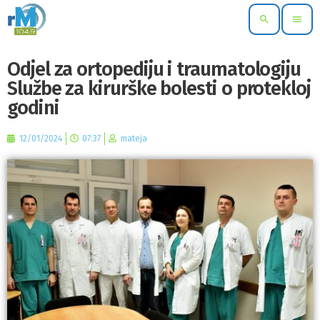
search
menu
Odjel za ortopediju i traumatologiju
Službe za kirurške bolesti o protekloj
godini
12/01/2024
07:37
mateja