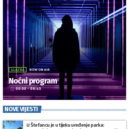
GLAZBA
NOW ON AIR
Noćni program
00:00 - 06:45
access_time
NOVE VIJESTI
U Štefancu je u tijeku uređenje parka: