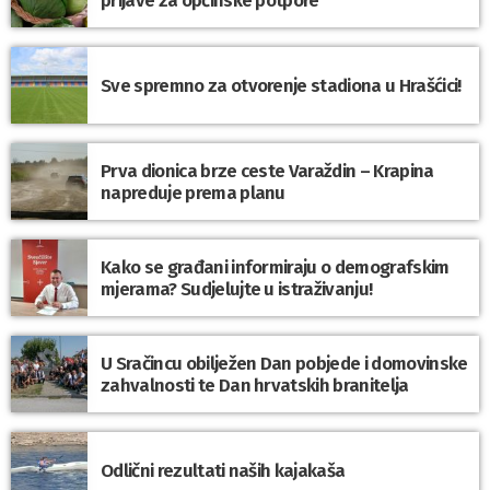
prijave za općinske potpore
Sve spremno za otvorenje stadiona u Hrašćici!
Prva dionica brze ceste Varaždin – Krapina
napreduje prema planu
Kako se građani informiraju o demografskim
mjerama? Sudjelujte u istraživanju!
U Sračincu obilježen Dan pobjede i domovinske
zahvalnosti te Dan hrvatskih branitelja
Odlični rezultati naših kajakaša