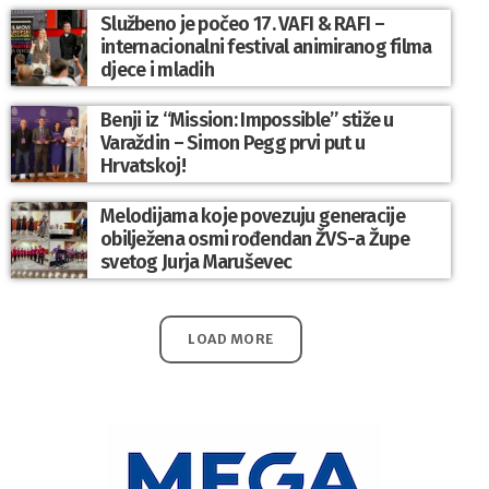
Službeno je počeo 17. VAFI & RAFI –
internacionalni festival animiranog filma
djece i mladih
Benji iz “Mission: Impossible” stiže u
Varaždin – Simon Pegg prvi put u
Hrvatskoj!
Melodijama koje povezuju generacije
obilježena osmi rođendan ŽVS-a Župe
svetog Jurja Maruševec
LOAD MORE