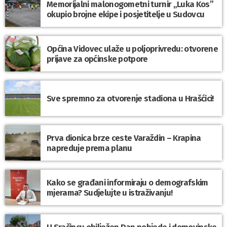
Memorijalni malonogometni turnir „Luka Kos”
okupio brojne ekipe i posjetitelje u Sudovcu
Općina Vidovec ulaže u poljoprivredu: otvorene
prijave za općinske potpore
Sve spremno za otvorenje stadiona u Hrašćici!
Prva dionica brze ceste Varaždin – Krapina
napreduje prema planu
Kako se građani informiraju o demografskim
mjerama? Sudjelujte u istraživanju!