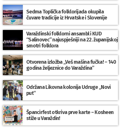
Sedma Toplička folklorijada okupila
čuvare tradicije iz Hrvatske i Slovenije
Varaždinski folklorni ansambl i KUD
“Salinovec” najuspješniji na 22. županijskoj
smotri folklora
Otvorena izložba „Veš mašina fučka! – 140
godina željeznice do Varaždina”
Održana Likovna kolonija Udruge „Novi
put“
Špancirfest otkriva prve karte – Kosheen
stiže u Varaždin!