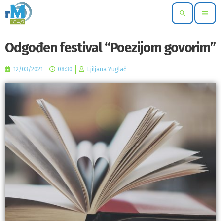
search
menu
Odgođen festival “Poezijom govorim”
12/03/2021
08:30
Ljiljana Vuglač