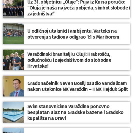
Uz 31. obljetnicu „Oluje“; Puja iz Knina poručio:
“Oluja je naša najveća pobjeda, simbol slobode i
zajedništva!”
U odličnoj utakmici i ambijentu, Varteks na
otvorenju stadiona odigrao 1:1 s Mariborom
Varaždinski branitelji u Oluji: Hrabrošću,
odlučnošću i zajedništvom do slobodne
Hrvatske!
Gradonačelnik Neven Bosilj osudio vandalizam
nakon utakmice NK Varaždin – HNK Hajduk Split
Svim stanovnicima Varaždina ponovno
besplatan ulaz na Gradske bazene i Gradsko
kupalište na Dravi