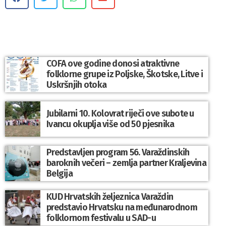
COFA ove godine donosi atraktivne
folklorne grupe iz Poljske, Škotske, Litve i
Uskršnjih otoka
Jubilarni 10. Kolovrat riječi ove subote u
Ivancu okuplja više od 50 pjesnika
Predstavljen program 56. Varaždinskih
baroknih večeri – zemlja partner Kraljevina
Belgija
KUD Hrvatskih željeznica Varaždin
predstavio Hrvatsku na međunarodnom
folklornom festivalu u SAD-u