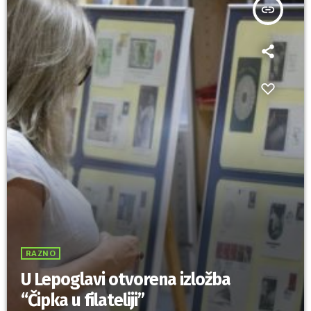
insert_link
RAZNO
U Lepoglavi otvorena izložba
“Čipka u filateliji”