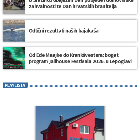
U Sračincu obilježen Dan pobjede i domovinske
zahvalnosti te Dan hrvatskih branitelja
Odlični rezultati naših kajakaša
Od Ede Maajke do Krankšvestera: bogat
program Jailhouse Festivala 2026. u Lepoglavi
PLAYLISTA