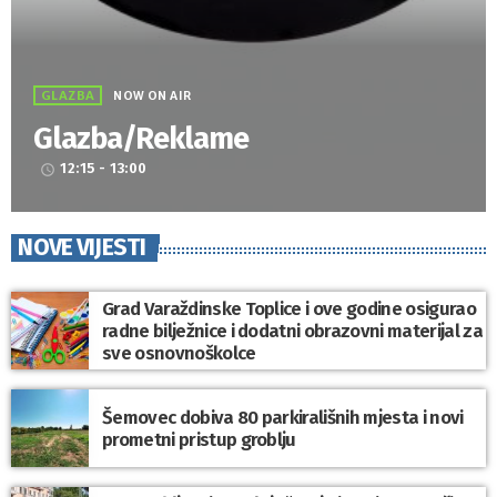
GLAZBA
NOW ON AIR
Glazba/Reklame
12:15 - 13:00
access_time
NOVE VIJESTI
Grad Varaždinske Toplice i ove godine osigurao
radne bilježnice i dodatni obrazovni materijal za
sve osnovnoškolce
Šemovec dobiva 80 parkirališnih mjesta i novi
prometni pristup groblju