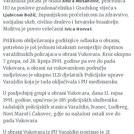
Varaždina počast je odala
, pročelnica
Anica Mušanović
UO za poslove gradonačelnika i Gradskog vijeća s
, županijskom pročelnicom za zdravstvo,
Ljubicom Božić
socijalnu skrb, civilno društvo i hrvatske branitelje.
Molitvu je poveo velečasni
.
Ivica Horvat
Prilikom obilježavanja godišnjice odlaska u obranu,
potrebno je još jednom istaknuti nemjerljiv doprinos
varaždinskih policajaca u obrani Vukovara. Kroz ukupno
7 grupa, od 28. lipnja 1991. godine pa sve do pada
Vukovara, u obrani na vukovarskom području
sudjelovao je ukupno 1121 djelatnik Policijske uprave
Varaždin koja je tada uključivala i PU međimursku.
U posljednjoj grupi u obrani Vukovara, dana 11. rujna
1991. godine, upućeno je 185 policijskih službenika
tadašnjih policijskih stanica Varaždin, Ivanec, Ludbreg,
Novi Marof i Čakovec, gdje su nažalost ostali sve do
pada Vukovara.
U obrani Vukovara iz PU Varaždin poginuo je 21