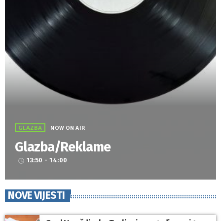
GLAZBA
NOW ON AIR
Glazba/Reklame
13:50 - 14:00
access_time
NOVE VIJESTI