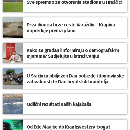
Sve spremno za otvorenje stadiona u Hrašćici!
Prva dionica brze ceste Varaždin – Krapina
napreduje prema planu
Kako se građani informiraju o demografskim
mjerama? Sudjelujte u istraživanju!
U Sračincu obilježen Dan pobjede i domovinske
zahvalnosti te Dan hrvatskih branitelja
Odlični rezultati naših kajakaša
Od Ede Maajke do Krankšvestera: bogat