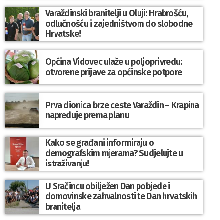
Varaždinski branitelji u Oluji: Hrabrošću,
odlučnošću i zajedništvom do slobodne
Hrvatske!
Općina Vidovec ulaže u poljoprivredu:
otvorene prijave za općinske potpore
Prva dionica brze ceste Varaždin – Krapina
napreduje prema planu
Kako se građani informiraju o
demografskim mjerama? Sudjelujte u
istraživanju!
U Sračincu obilježen Dan pobjede i
domovinske zahvalnosti te Dan hrvatskih
branitelja