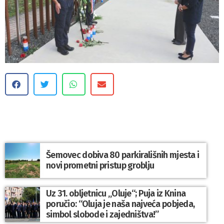
Šemovec dobiva 80 parkirališnih mjesta i
novi prometni pristup groblju
Uz 31. obljetnicu „Oluje“; Puja iz Knina
poručio: “Oluja je naša najveća pobjeda,
simbol slobode i zajedništva!”