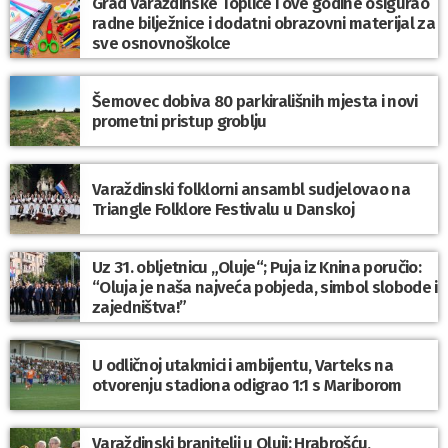
Grad Varaždinske Toplice i ove godine osigurao
radne bilježnice i dodatni obrazovni materijal za
sve osnovnoškolce
Šemovec dobiva 80 parkirališnih mjesta i novi
prometni pristup groblju
Varaždinski folklorni ansambl sudjelovao na
Triangle Folklore Festivalu u Danskoj
Uz 31. obljetnicu „Oluje“; Puja iz Knina poručio:
“Oluja je naša najveća pobjeda, simbol slobode i
zajedništva!”
U odličnoj utakmici i ambijentu, Varteks na
otvorenju stadiona odigrao 1:1 s Mariborom
Varaždinski branitelji u Oluji: Hrabrošću,