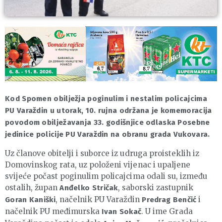
Kod Spomen obilježja poginulim i nestalim policajcima
PU Varaždin u utorak, 10. rujna održana je komemoracija
povodom obilježavanja 33. godišnjice odlaska Posebne
jedinice policije PU Varaždin na obranu grada Vukovara.
Uz članove obitelji i suborce iz udruga proisteklih iz
Domovinskog rata, uz položeni vijenac i upaljene
svijeće počast poginulim policajcima odali su, između
ostalih, župan
, saborski zastupnik
Anđelko Stričak
, načelnik PU Varaždin
i
Goran Kaniški
Predrag Benčić
načelnik PU međimurska
. U ime Grada
Ivan Sokač