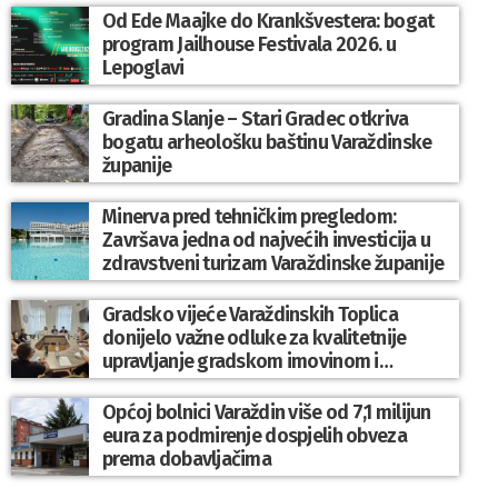
Od Ede Maajke do Krankšvestera: bogat
program Jailhouse Festivala 2026. u
Lepoglavi
Gradina Slanje – Stari Gradec otkriva
bogatu arheološku baštinu Varaždinske
županije
Minerva pred tehničkim pregledom:
Završava jedna od najvećih investicija u
zdravstveni turizam Varaždinske županije
Gradsko vijeće Varaždinskih Toplica
donijelo važne odluke za kvalitetnije
upravljanje gradskom imovinom i
komunalnim sustavom
Općoj bolnici Varaždin više od 7,1 milijun
eura za podmirenje dospjelih obveza
prema dobavljačima