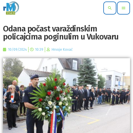
search
menu
Odana počast varaždinskim
policajcima poginulim u Vukovaru
10/09/2024
10:39
Hrvoje Kovač