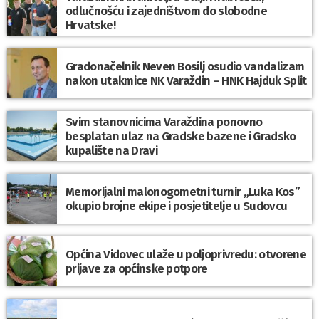
odlučnošću i zajedništvom do slobodne
Hrvatske!
Gradonačelnik Neven Bosilj osudio vandalizam
nakon utakmice NK Varaždin – HNK Hajduk Split
Svim stanovnicima Varaždina ponovno
besplatan ulaz na Gradske bazene i Gradsko
kupalište na Dravi
Memorijalni malonogometni turnir „Luka Kos”
okupio brojne ekipe i posjetitelje u Sudovcu
Općina Vidovec ulaže u poljoprivredu: otvorene
prijave za općinske potpore