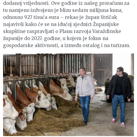
dodanoj vrijednosti. Ove godine iz našeg proračunu za
tu namjeno izdvojeno je blizu sedam milijuna kuna,
odnosno 927 tisuća eura – rekao je župan Stričak
najavivši kako će se na idućoj sjednici Županijske
skupštine raspravljati o Planu razvoja Varaždinske
županije do 2027. godine, u kojem je fokus na
gospodarske aktivnosti, a između ostalog i na turizam.