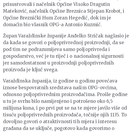
prisustvovali i načelnik Općine Visoko Dragutin
Mateković, načelnik Općine Breznica Stjepan Krobot, i
Općine Breznički Hum Zoran Hegedić, dok im je
domaćin bio vlasnik OPG-a Antonio Kuzmić.
Župan Varaždinske županije Anđelko Stričak naglasio je
da kada se govori o poljoprivrednoj proizvodnji, da se
pod tim ne podrazumijeva samo poljoprivreda i
gospodarstvo, već je tu riječ i o nacionalnoj sigurnosti
jer samodostatnost u proizvodnji poljoprivrednih
proizvoda je ključ svega.
Varaždinska županija, iz godine u godinu povećava
iznose bespovratnih sredstava našim OPG-ovcima,
odnosno poljoprivrednim proizvođačima. Prošle godine
u tu je svrhu bilo namijenjeno i potrošeno oko 6,5
milijuna kuna, i po prvi put se na te mjere javilo više od
tisuću poljoprivrednih proizvođača, točnije njih 1135. To
dovoljno govori o atraktivnosti tih mjera i interesu
građana da se uključe, pogotovo kada govorimo o