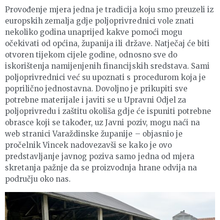
Provođenje mjera jedna je tradicija koju smo preuzeli iz
europskih zemalja gdje poljoprivrednici vole znati
nekoliko godina unaprijed kakve pomoći mogu
očekivati od općina, županija ili države. Natječaj će biti
otvoren tijekom cijele godine, odnosno sve do
iskorištenja namijenjenih financijskih sredstava. Sami
poljoprivrednici već su upoznati s procedurom koja je
poprilično jednostavna. Dovoljno je prikupiti sve
potrebne materijale i javiti se u Upravni Odjel za
poljoprivredu i zaštitu okoliša gdje će ispuniti potrebne
obrasce koji se također, uz Javni poziv, mogu naći na
web stranici Varaždinske županije – objasnio je
pročelnik Vincek nadovezavši se kako je ovo
predstavljanje javnog poziva samo jedna od mjera
skretanja pažnje da se proizvodnja hrane odvija na
području oko nas.