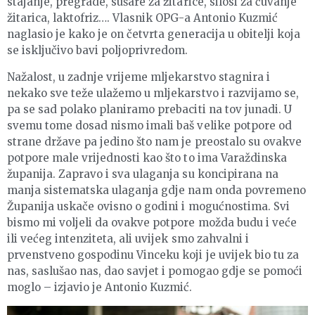
stajanje, pregrade, sušare za žitarice, silosi za čuvanje
žitarica, laktofriz…. Vlasnik OPG-a Antonio Kuzmić
naglasio je kako je on četvrta generacija u obitelji koja
se isključivo bavi poljoprivredom.
Nažalost, u zadnje vrijeme mljekarstvo stagnira i
nekako sve teže ulažemo u mljekarstvo i razvijamo se,
pa se sad polako planiramo prebaciti na tov junadi. U
svemu tome dosad nismo imali baš velike potpore od
strane države pa jedino što nam je preostalo su ovakve
potpore male vrijednosti kao što to ima Varaždinska
županija. Zapravo i sva ulaganja su koncipirana na
manja sistematska ulaganja gdje nam onda povremeno
Županija uskače ovisno o godini i mogućnostima. Svi
bismo mi voljeli da ovakve potpore možda budu i veće
ili većeg intenziteta, ali uvijek smo zahvalni i
prvenstveno gospodinu Vinceku koji je uvijek bio tu za
nas, saslušao nas, dao savjet i pomogao gdje se pomoći
moglo – izjavio je Antonio Kuzmić.