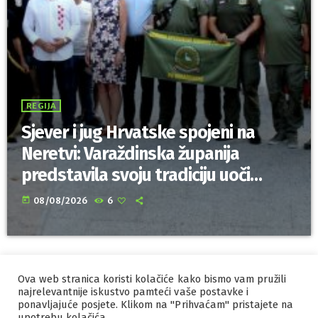
REGIJA
Sjever i jug Hrvatske spojeni na
Neretvi: Varaždinska županija
predstavila svoju tradiciju uoči
Maratona lađa
today
08/08/2026
6
Ova web stranica koristi kolačiće kako bismo vam pružili
IZRADA I HOSTING
ORBIS
najrelevantnije iskustvo pamteći vaše postavke i
ponavljajuće posjete. Klikom na "Prihvaćam" pristajete na
MARKETING
PRAVILA PRIVATNOSTI
upotrebu kolačića.