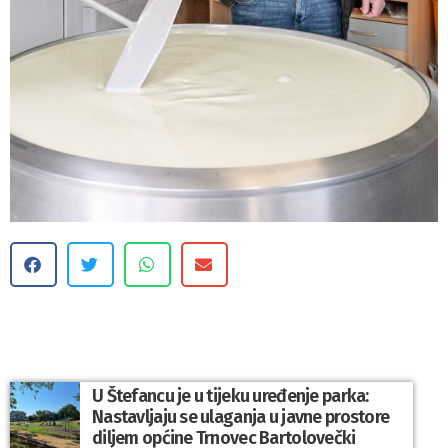
U Štefancu je u tijeku uređenje parka:
Nastavljaju se ulaganja u javne prostore
diljem općine Trnovec Bartolovečki