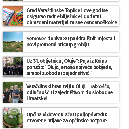
Grad Varaždinske Toplice i ove godine
osigurao radne bilježnice i dodatni
obrazovni materijal za sve osnovnoškolce
Šemovec dobiva 80 parkirališnih mjesta i
novi prometni pristup groblju
Uz 31. obljetnicu „Oluje“; Puja iz Knina
poručio: “Oluja je naša najveća pobjeda,
simbol slobode i zajedništva!”
Varaždinski branitelji u Oluji: Hrabrošću,
odlučnošću i zajedništvom do slobodne
Hrvatske!
Općina Vidovec ulaže u poljoprivredu:
otvorene prijave za općinske potpore