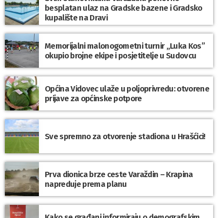
besplatan ulaz na Gradske bazene i Gradsko
kupalište na Dravi
Memorijalni malonogometni turnir „Luka Kos”
okupio brojne ekipe i posjetitelje u Sudovcu
Općina Vidovec ulaže u poljoprivredu: otvorene
prijave za općinske potpore
Sve spremno za otvorenje stadiona u Hrašćici!
Prva dionica brze ceste Varaždin – Krapina
napreduje prema planu
Kako se građani informiraju o demografskim