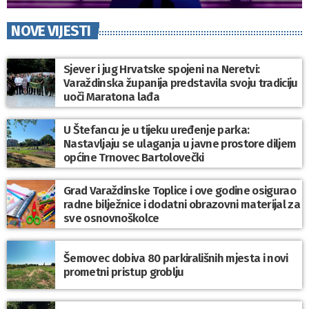
NOVE VIJESTI
Sjever i jug Hrvatske spojeni na Neretvi:
Varaždinska županija predstavila svoju tradiciju
uoči Maratona lađa
U Štefancu je u tijeku uređenje parka:
Nastavljaju se ulaganja u javne prostore diljem
općine Trnovec Bartolovečki
Grad Varaždinske Toplice i ove godine osigurao
radne bilježnice i dodatni obrazovni materijal za
sve osnovnoškolce
Šemovec dobiva 80 parkirališnih mjesta i novi
prometni pristup groblju