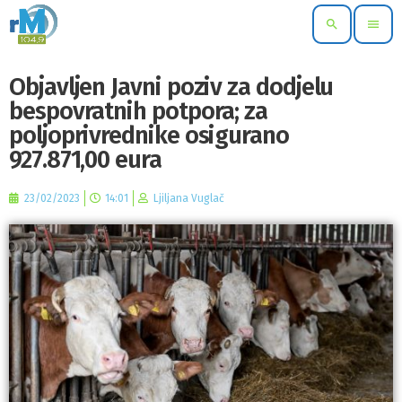
search
menu
Objavljen Javni poziv za dodjelu
bespovratnih potpora; za
poljoprivrednike osigurano
927.871,00 eura
23/02/2023
14:01
Ljiljana Vuglač