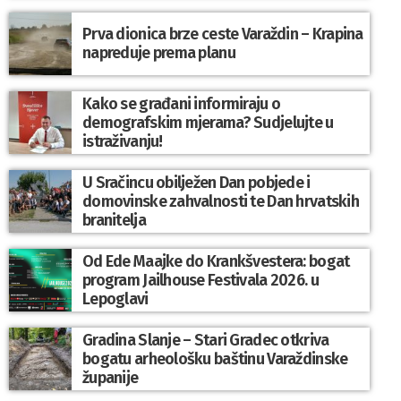
Prva dionica brze ceste Varaždin – Krapina
napreduje prema planu
Kako se građani informiraju o
demografskim mjerama? Sudjelujte u
istraživanju!
U Sračincu obilježen Dan pobjede i
domovinske zahvalnosti te Dan hrvatskih
branitelja
Od Ede Maajke do Krankšvestera: bogat
program Jailhouse Festivala 2026. u
Lepoglavi
Gradina Slanje – Stari Gradec otkriva
bogatu arheološku baštinu Varaždinske
županije