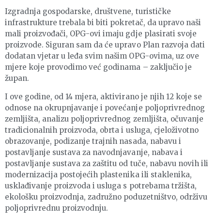
Izgradnja gospodarske, društvene, turističke
infrastrukture trebala bi biti pokretač, da upravo naši
mali proizvođači, OPG-ovi imaju gdje plasirati svoje
proizvode. Siguran sam da će upravo Plan razvoja dati
dodatan vjetar u leđa svim našim OPG-ovima, uz ove
mjere koje provodimo već godinama – zaključio je
župan.
I ove godine, od 14 mjera, aktivirano je njih 12 koje se
odnose na okrupnjavanje i povećanje poljoprivrednog
zemljišta, analizu poljoprivrednog zemljišta, očuvanje
tradicionalnih proizvoda, obrta i usluga, cjeloživotno
obrazovanje, podizanje trajnih nasada, nabavu i
postavljanje sustava za navodnjavanje, nabava i
postavljanje sustava za zaštitu od tuče, nabavu novih ili
modernizacija postojećih plastenika ili staklenika,
usklađivanje proizvoda i usluga s potrebama tržišta,
ekološku proizvodnja, zadružno poduzetništvo, održivu
poljoprivrednu proizvodnju.