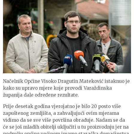
Načelnik Općine Visoko Dragutin Mateković istaknuo je
kako su upravo mjere koje provodi Varaždinska
županija dale određene rezultate.
Prije desetak godina vjerojatno je bilo 20 posto više
zapuštenog zemljišta, a zahvaljujući ovim mjerama
vidimo da se sve više površina obrađuje. Nadam se da
će se još mladih obitelji uključiti u tu proizvodnju jer na
području općine većinom imamo staračka domaćinstva