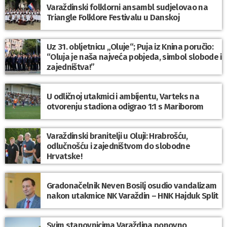
Varaždinski folklorni ansambl sudjelovao na
Triangle Folklore Festivalu u Danskoj
Uz 31. obljetnicu „Oluje“; Puja iz Knina poručio:
“Oluja je naša najveća pobjeda, simbol slobode i
zajedništva!”
U odličnoj utakmici i ambijentu, Varteks na
otvorenju stadiona odigrao 1:1 s Mariborom
Varaždinski branitelji u Oluji: Hrabrošću,
odlučnošću i zajedništvom do slobodne
Hrvatske!
Gradonačelnik Neven Bosilj osudio vandalizam
nakon utakmice NK Varaždin – HNK Hajduk Split
Svim stanovnicima Varaždina ponovno