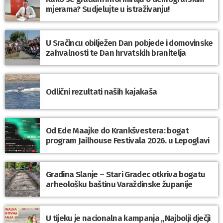
mjerama? Sudjelujte u istraživanju!
U Sračincu obilježen Dan pobjede i domovinske
zahvalnosti te Dan hrvatskih branitelja
Odlični rezultati naših kajakaša
Od Ede Maajke do Krankšvestera: bogat
program Jailhouse Festivala 2026. u Lepoglavi
Gradina Slanje – Stari Gradec otkriva bogatu
arheološku baštinu Varaždinske županije
U tijeku je nacionalna kampanja „Najbolji dječji