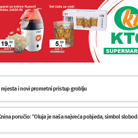
mjesta i novi prometni pristup groblju
z Knina poručio: “Oluja je naša najveća pobjeda, simbol slobod