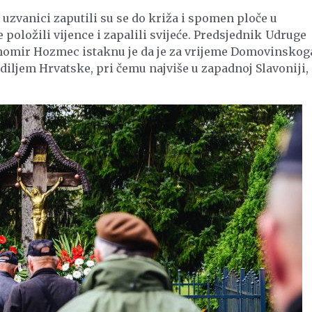
uzvanici zaputili su se do križa i spomen ploče u
e položili vijence i zapalili svijeće. Predsjednik Udruge
homir Hozmec istaknu je da je za vrijeme Domovinskog
 diljem Hrvatske, pri čemu najviše u zapadnoj Slavoniji,