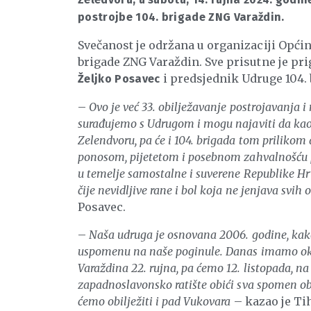
postrojbe 104. brigade ZNG Varaždin.
Svečanost je održana u organizaciji Općin
brigade ZNG Varaždin. Sve prisutne je p
i predsjednik Udruge 104.
Željko Posavec
–
Ovo je već 33. obilježavanje postrojavanja i
surađujemo s Udrugom i mogu najaviti da ka
Zelendvoru, pa će i 104. brigada tom prilikom d
ponosom, pijetetom i posebnom zahvalnošću pri
u temelje samostalne i suverene Republike Hrvat
čije nevidljive rane i bol koja ne jenjava sv
Posavec.
–
Naša udruga je osnovana 2006. godine, kako 
uspomenu na naše poginule. Danas imamo oko 
Varaždina 22. rujna, pa ćemo 12. listopada, n
zapadnoslavonsko ratište obići sva spomen ob
ćemo obilježiti i pad Vukovara
– kazao je T