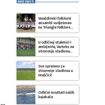
NOVE VIJESTI
Varaždinski folklorni
ansambl sudjelovao
na Triangle Folklore
Festivalu u Danskoj
U odličnoj utakmici i
ambijentu, Varteks na
otvorenju stadiona
odigrao 1:1 s
Mariborom
Sve spremno za
otvorenje stadiona u
Hrašćici!
Odlični rezultati naših
kajakaša
ane