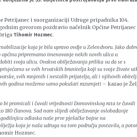
e Petrijanec i suorganizaciji Udruge pripadnika 104.
rigodnim govorom pozdravio načelnik Općine Petrijanec
 briga
.
Tihomir Hozmec
 mobilizacije koja je bila upravo ovdje u Zelendvoru. Jako dobr
o općina pripremamo imenovanje nekih novih ulica u
obiti svoju ulicu. Ovakva obilježavanja prilika su da se s
sjećamo se svih hrvatskih branitelja koji su svoje živote ut
ske, svih ranjenih i nestalih prijatelja, ali i njihovih obitelj
ih ovih godina možemo samo pokušati razumjeti
– kazao je Žel
bi promicali i čuvali vrijednosti Domovinskog rata te čuvali
180 članova. Sad nam slijedi obilježavanje oslobađanje
a godišnjicu odlaska naše prve pješačke bojne na
ilježja koja je naša udruga na tom području postavila, a pot
ihomir Hozmec.