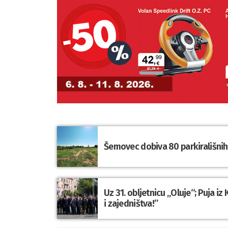
Šemovec dobiva 80 parkirališnih 
Uz 31. obljetnicu „Oluje“; Puja i
i zajedništva!”