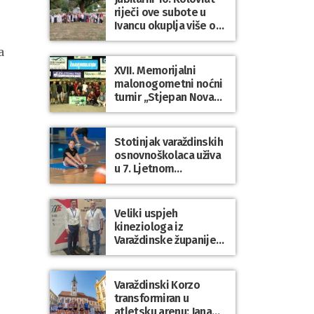
riječi ove subote u
Ivancu okuplja više od
50 pjesnika
a
XVII. Memorijalni
malonogometni noćni
turnir „Stjepan Novak“
okupio brojne ekipe i
posjetitelje u Grani
Stotinjak varaždinskih
osnovnoškolaca uživa
u 7. Ljetnom
sportskom višeboju
Veliki uspjeh
kineziologa iz
Varaždinske županije
na 34. međunarodnoj
ljetnoj školi
kineziologa u Poreču
Varaždinski Korzo
transformiran u
atletsku arenu: Jana