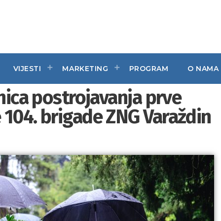
VIJESTI
MARKETING
PROGRAM
O NAMA
nica postrojavanja prve
 104. brigade ZNG Varaždin