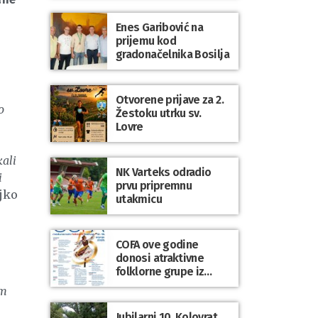
Enes Garibović na
prijemu kod
gradonačelnika Bosilja
Otvorene prijave za 2.
o
Žestoku utrku sv.
Lovre
kali
NK Varteks odradio
i
prvu pripremnu
jko
utakmicu
COFA ove godine
donosi atraktivne
folklorne grupe iz
Poljske, Škotske, Litve
om
i Uskršnjih otoka
Jubilarni 10. Kolovrat