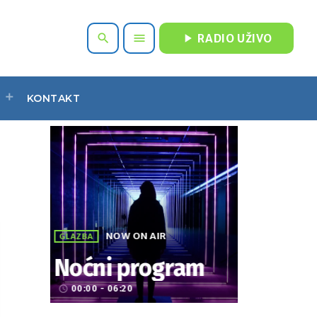
play_arrow
search
menu
RADIO UŽIVO
KONTAKT
NOW ON AIR
GLAZBA
Noćni program
00:00 - 06:20
access_time