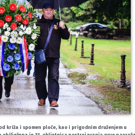
od križa i spomen ploče, kao i prigodnim druženjem u
e obilježena je 33. obljetnica postrojavanja prve naoruž