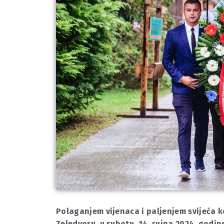
Polaganjem vijenaca i paljenjem svijeća k
Zeledvoru, u subotu, 14. rujna 2024. godin