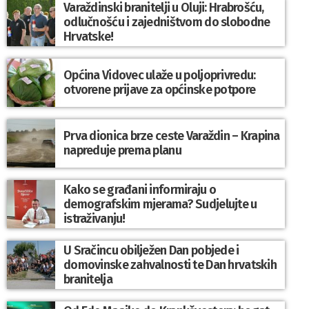
Varaždinski branitelji u Oluji: Hrabrošću,
odlučnošću i zajedništvom do slobodne
Hrvatske!
Općina Vidovec ulaže u poljoprivredu:
otvorene prijave za općinske potpore
Prva dionica brze ceste Varaždin – Krapina
napreduje prema planu
Kako se građani informiraju o
demografskim mjerama? Sudjelujte u
istraživanju!
U Sračincu obilježen Dan pobjede i
domovinske zahvalnosti te Dan hrvatskih
branitelja