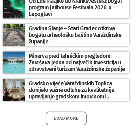
Od Ede Maajke do Krankšvestera: bogat
program Jailhouse Festivala 2026. u
Lepoglavi
Gradina Slanje – Stari Gradec otkriva
bogatu arheološku baštinu Varaždinske
županije
Minerva pred tehničkim pregledom:
Završava jedna od najvećih investicija u
zdravstveni turizam Varaždinske županije
Gradsko vijeće Varaždinskih Toplica
donijelo važne odluke za kvalitetnije
upravljanje gradskom imovinom i
komunalnim sustavom
LOAD MORE