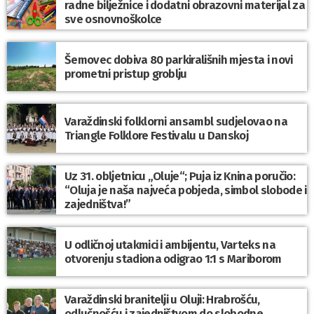
radne bilježnice i dodatni obrazovni materijal za
sve osnovnoškolce
Šemovec dobiva 80 parkirališnih mjesta i novi
prometni pristup groblju
Varaždinski folklorni ansambl sudjelovao na
Triangle Folklore Festivalu u Danskoj
Uz 31. obljetnicu „Oluje“; Puja iz Knina poručio:
“Oluja je naša najveća pobjeda, simbol slobode i
zajedništva!”
U odličnoj utakmici i ambijentu, Varteks na
otvorenju stadiona odigrao 1:1 s Mariborom
Varaždinski branitelji u Oluji: Hrabrošću,
odlučnošću i zajedništvom do slobodne