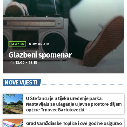
GLAZBA
NOW ON AIR
Glazbeni spomenar
13:00 - 13:15
access_time
NOVE VIJESTI
U Štefancu je u tijeku uređenje parka:
Nastavljaju se ulaganja u javne prostore diljem
općine Trnovec Bartolovečki
Grad Varaždinske Toplice i ove godine osigurao