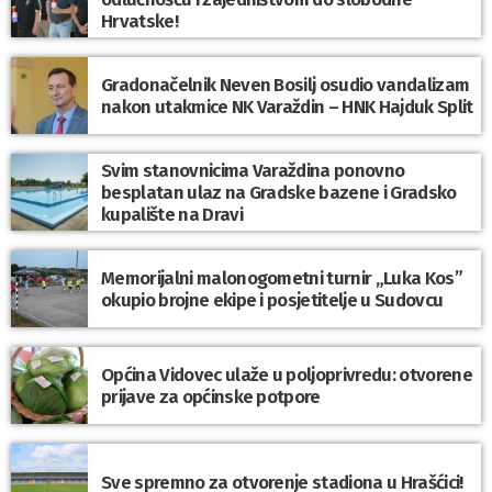
Hrvatske!
Gradonačelnik Neven Bosilj osudio vandalizam
nakon utakmice NK Varaždin – HNK Hajduk Split
Svim stanovnicima Varaždina ponovno
besplatan ulaz na Gradske bazene i Gradsko
kupalište na Dravi
Memorijalni malonogometni turnir „Luka Kos”
okupio brojne ekipe i posjetitelje u Sudovcu
Općina Vidovec ulaže u poljoprivredu: otvorene
prijave za općinske potpore
Sve spremno za otvorenje stadiona u Hrašćici!