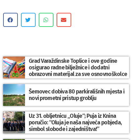
Grad Varaždinske Toplice i ove godine
osigurao radne bilježnice i dodatni
obrazovni materijal za sve osnovnoškolce
Šemovec dobiva 80 parkirališnih mjesta i
novi prometni pristup groblju
Uz 31. obljetnicu „Oluje“; Puja iz Knina
poručio: “Oluja je naša najveća pobjeda,
simbol slobode i zajedništva!”