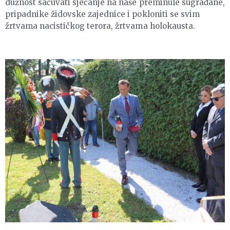
dužnost sačuvati sjećanje na naše preminule sugrađane,
pripadnike židovske zajednice i pokloniti se svim
žrtvama nacističkog terora, žrtvama holokausta.