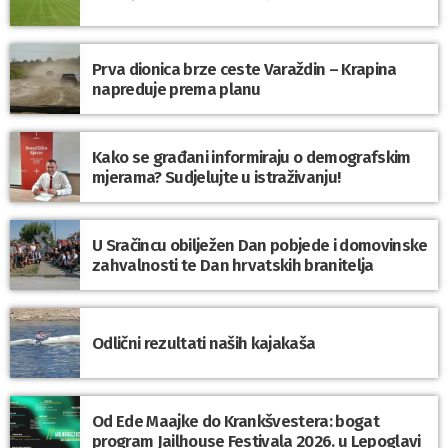
Prva dionica brze ceste Varaždin – Krapina
napreduje prema planu
Kako se građani informiraju o demografskim
mjerama? Sudjelujte u istraživanju!
U Sračincu obilježen Dan pobjede i domovinske
zahvalnosti te Dan hrvatskih branitelja
Odlični rezultati naših kajakaša
Od Ede Maajke do Krankšvestera: bogat
program Jailhouse Festivala 2026. u Lepoglavi