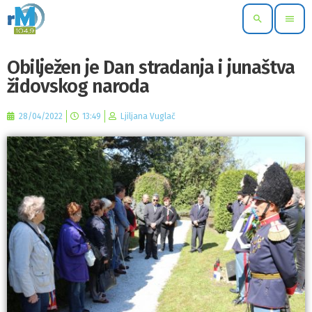
search
menu
Obilježen je Dan stradanja i junaštva
židovskog naroda
28/04/2022
13:49
Ljiljana Vuglač