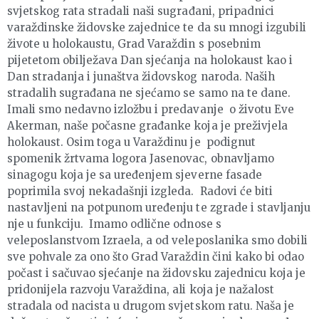
svjetskog rata stradali naši sugrađani, pripadnici
varaždinske židovske zajednice te da su mnogi izgubili
živote u holokaustu, Grad Varaždin s posebnim
pijetetom obilježava Dan sjećanja na holokaust kao i
Dan stradanja i junaštva židovskog naroda. Naših
stradalih sugrađana ne sjećamo se samo na te dane.
Imali smo nedavno izložbu i predavanje o životu Eve
Akerman, naše počasne građanke koja je preživjela
holokaust. Osim toga u Varaždinu je podignut
spomenik žrtvama logora Jasenovac, obnavljamo
sinagogu koja je sa uređenjem sjeverne fasade
poprimila svoj nekadašnji izgleda. Radovi će biti
nastavljeni na potpunom uređenju te zgrade i stavljanju
nje u funkciju. Imamo odlične odnose s
veleposlanstvom Izraela, a od veleposlanika smo dobili
sve pohvale za ono što Grad Varaždin čini kako bi odao
počast i sačuvao sjećanje na židovsku zajednicu koja je
pridonijela razvoju Varaždina, ali koja je nažalost
stradala od nacista u drugom svjetskom ratu. Naša je