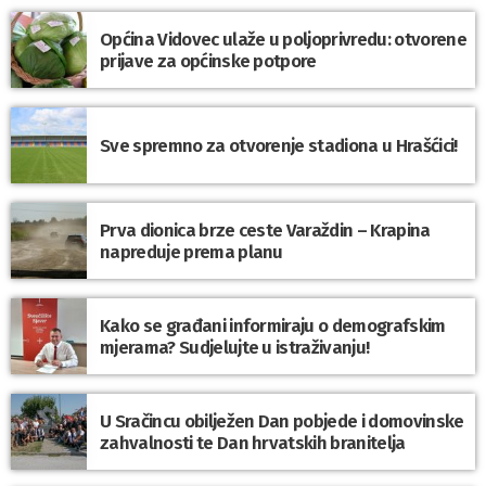
Općina Vidovec ulaže u poljoprivredu: otvorene
prijave za općinske potpore
Sve spremno za otvorenje stadiona u Hrašćici!
Prva dionica brze ceste Varaždin – Krapina
napreduje prema planu
Kako se građani informiraju o demografskim
mjerama? Sudjelujte u istraživanju!
U Sračincu obilježen Dan pobjede i domovinske
zahvalnosti te Dan hrvatskih branitelja