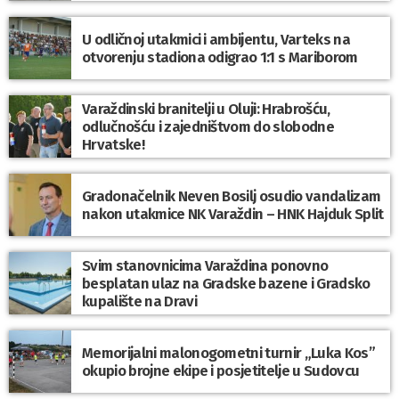
U odličnoj utakmici i ambijentu, Varteks na
otvorenju stadiona odigrao 1:1 s Mariborom
Varaždinski branitelji u Oluji: Hrabrošću,
odlučnošću i zajedništvom do slobodne
Hrvatske!
Gradonačelnik Neven Bosilj osudio vandalizam
nakon utakmice NK Varaždin – HNK Hajduk Split
Svim stanovnicima Varaždina ponovno
besplatan ulaz na Gradske bazene i Gradsko
kupalište na Dravi
Memorijalni malonogometni turnir „Luka Kos”
okupio brojne ekipe i posjetitelje u Sudovcu