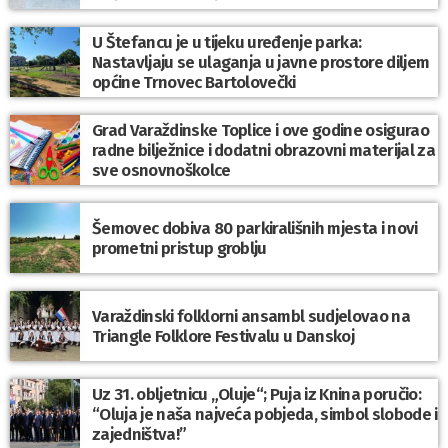
U Štefancu je u tijeku uređenje parka:
Nastavljaju se ulaganja u javne prostore diljem
općine Trnovec Bartolovečki
Grad Varaždinske Toplice i ove godine osigurao
radne bilježnice i dodatni obrazovni materijal za
sve osnovnoškolce
Šemovec dobiva 80 parkirališnih mjesta i novi
prometni pristup groblju
Varaždinski folklorni ansambl sudjelovao na
Triangle Folklore Festivalu u Danskoj
Uz 31. obljetnicu „Oluje“; Puja iz Knina poručio:
“Oluja je naša najveća pobjeda, simbol slobode i
zajedništva!”