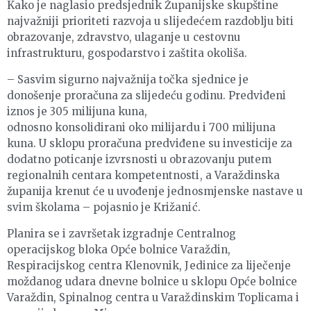
Kako je naglasio predsjednik Županijske skupštine
najvažniji prioriteti razvoja u slijedećem razdoblju biti
obrazovanje, zdravstvo, ulaganje u cestovnu
infrastrukturu, gospodarstvo i zaštita okoliša.
– Sasvim sigurno najvažnija točka sjednice je
donošenje proračuna za slijedeću godinu. Predviđeni
iznos je 305 milijuna kuna,
odnosno konsolidirani oko milijardu i 700 milijuna
kuna. U sklopu proračuna predviđene su investicije za
dodatno poticanje izvrsnosti u obrazovanju putem
regionalnih centara kompetentnosti, a Varaždinska
županija krenut će u uvođenje jednosmjenske nastave u
svim školama – pojasnio je Križanić.
Planira se i završetak izgradnje Centralnog
operacijskog bloka Opće bolnice Varaždin,
Respiracijskog centra Klenovnik, Jedinice za liječenje
moždanog udara dnevne bolnice u sklopu Opće bolnice
Varaždin, Spinalnog centra u Varaždinskim Toplicama i