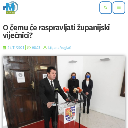
search
menu
O čemu će raspravljati županijski
vijećnici?
24/11/2021
08:23
Ljiljana Vuglač