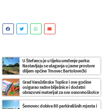
U Štefancu je u tijeku uređenje parka:
Nastavljaju se ulaganja u javne prostore
diljem općine Trnovec Bartolovečki
Grad Varaždinske Toplice i ove godine
osigurao radne bilježnice i dodatni
obrazovni materijal za sve osnovnoškolce
Šemovec dobiva 80 parkirališnih mjesta i