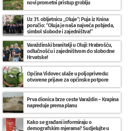
novi prometni pristup groblju
Uz 31. obljetnicu „Oluje“; Puja iz Knina
poručio: “Oluja je naša najveća pobjeda,
simbol slobode i zajedništva!”
Varaždinski branitelji u Oluji: Hrabrošću,
odlučnošću i zajedništvom do slobodne
Hrvatske!
Općina Vidovec ulaže u poljoprivredu:
otvorene prijave za općinske potpore
Prva dionica brze ceste Varaždin – Krapina
napreduje prema planu
Kako se građani informiraju o
demografskim mjerama? Sudjelujte u