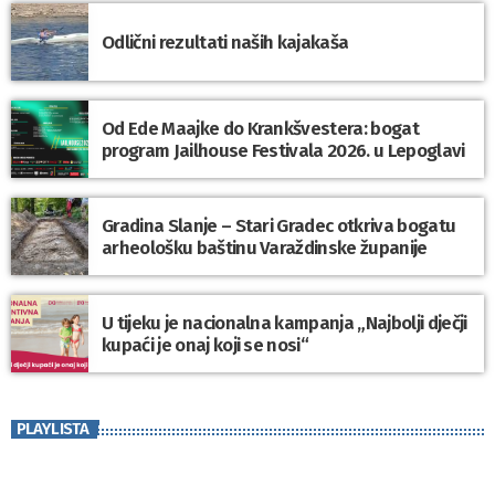
Odlični rezultati naših kajakaša
Od Ede Maajke do Krankšvestera: bogat
program Jailhouse Festivala 2026. u Lepoglavi
Gradina Slanje – Stari Gradec otkriva bogatu
arheološku baštinu Varaždinske županije
U tijeku je nacionalna kampanja „Najbolji dječji
kupaći je onaj koji se nosi“
PLAYLISTA