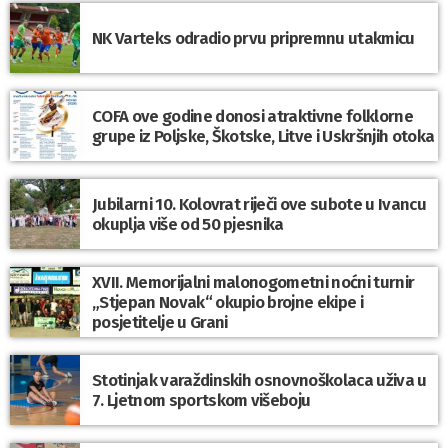
NK Varteks odradio prvu pripremnu utakmicu
COFA ove godine donosi atraktivne folklorne
grupe iz Poljske, Škotske, Litve i Uskršnjih otoka
Jubilarni 10. Kolovrat riječi ove subote u Ivancu
okuplja više od 50 pjesnika
XVII. Memorijalni malonogometni noćni turnir
„Stjepan Novak“ okupio brojne ekipe i
posjetitelje u Grani
Stotinjak varaždinskih osnovnoškolaca uživa u
7. Ljetnom sportskom višeboju