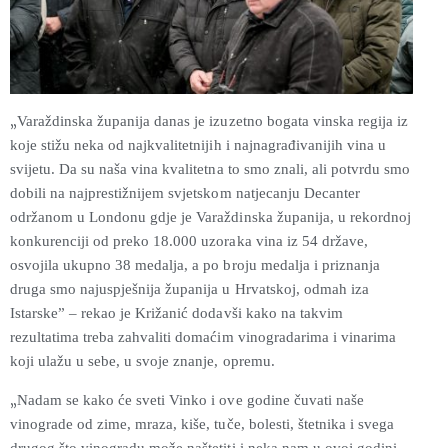
„
Varaždinska županija danas je izuzetno bogata vinska regija iz
koje stižu neka od najkvalitetnijih i najnagrađivanijih vina u
svijetu. Da su naša vina kvalitetna to smo znali, ali potvrdu smo
dobili na najprestižnijem svjetskom natjecanju Decanter
održanom u Londonu gdje je Varaždinska županija, u rekordnoj
konkurenciji od preko 18.000 uzoraka vina iz 54 države,
osvojila ukupno 38 medalja, a po broju medalja i priznanja
druga smo najuspješnija županija u Hrvatskoj, odmah iza
Istarske” – rekao je Križanić dodavši kako na takvim
rezultatima treba zahvaliti domaćim vinogradarima i vinarima
koji ulažu u sebe, u svoje znanje, opremu.
„
Nadam se kako će sveti Vinko i ove godine čuvati naše
vinograde od zime, mraza, kiše, tuče, bolesti, štetnika i svega
drugog što vinogradu može naštetiti i neka nam u ovoj godini