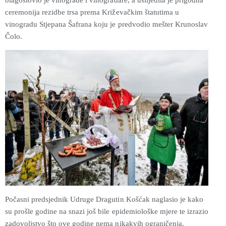
blagoslovio je vinograde i vinogradare, a uslijedila je prigodna
ceremonija rezidbe trsa prema Križevačkim štatutima u
vinogradu Stjepana Šafrana koju je predvodio mešter
Krunoslav
Čolo.
Počasni predsjednik Udruge Dragutin Košćak naglasio je kako
su prošle godine na snazi još bile epidemiološke mjere te izrazio
zadovoljstvo što ove godine nema nikakvih ograničenja.