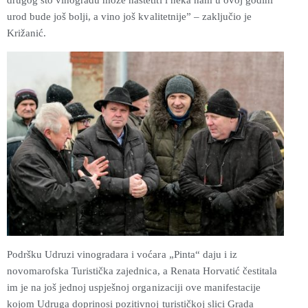
urod bude još bolji, a vino još kvalitetnije” – zaključio je
Križanić.
Podršku Udruzi vinogradara i voćara „Pinta“ daju i iz
novomarofsk
a
Turističk
a
zajednic
a
, a Renata Horvatić čestitala
im je na još jednoj uspješnoj organizaciji ove manifestacije
kojom Udruga doprinosi pozitivnoj turističkoj slici Grada