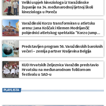
Veliki uspjeh kineziologa iz Varaždinske
županije na 34. međunarodnoj ljetnoj školi
kineziologa u Poreču
Varaždinski Korzo transformiran u atletsku
arenu: Jana Koščak i Klemen Modrijančić
pobjednici atletskog spektakla “Korzo Jump
2026”
Predstavljen program 56. Varaždinskih baroknih
večeri – zemlja partner Kraljevina Belgija
KUD Hrvatskih željeznica Varaždin predstavio
Hrvatsku na međunarodnom folklornom
festivalu u SAD-u
PLAYLISTA