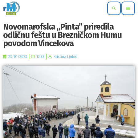
search
menu
Novomarofska „Pinta” priredila
odličnu feštu u Brezničkom Humu
povodom Vincekova
23/01/2023
12:33
Kristina Ljubić