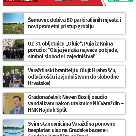
Šemovec dobiva 80 parkirališnih mjesta i
novi prometni pristup groblju
Uz 31. obljetnicu „Oluje“; Puja iz Knina
poručio: “Oluja je naša najveća pobjeda,
simbol slobode i zajedništva!”
Varaždinski branitelji u Oluji: Hrabrošću,
odlučnošću i zajedništvom do slobodne
Hrvatske!
Gradonačelnik Neven Bosilj osudio
vandalizam nakon utakmice NK Varaždin –
HNK Hajduk Split
Svim stanovnicima Varaždina ponovno
besplatan ulaz na Gradske bazene i