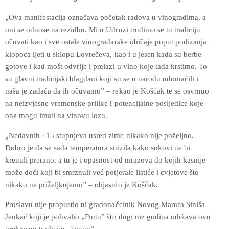
„
Ova manifestacija označava početak radova u vinogradima, a
oni se odnose na rezidbu. Mi u Udruzi trudimo se tu tradiciju
očuvati kao i sve ostale vinogradarske običaje poput podizanja
klopoca ljeti u sklopu Lovrečeva, kao i u jesen kada su berbe
gotove i kad mošt odvrije i prelazi u vino koje tada krstimo. To
su glavni tradicijski blagdani koji su se u narodu udomaćili i
naša je zadaća da ih očuvamo” – rekao je Košćak te se osvrnuo
na neizvjesne vremenske prilike i potencijalne posljedice koje
one mogu imati na vinovu lozu.
„
Nedavnih +15 stupnjeva usred zime nikako nije poželjno.
Dobro je da se sada temperatura snizila kako sokovi ne bi
krenuli prerano, a tu je i opasnost od mrazova do kojih kasnije
može doći koji bi smrznuli već potjerale listiće i cvjetove što
nikako ne priželjkujemo” – objasnio je Košćak.
Proslavu nije propustio ni gradonačelnik Novog Marofa Siniša
Jenkač koji je pohvalio „Pintu” što dugi niz godina održava ovu
prekrasnu tradiciju „živom”.