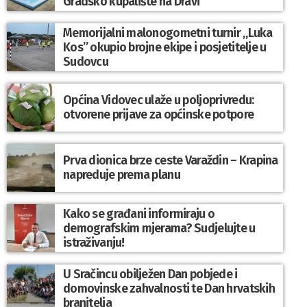
Gradsko kupalište na Dravi
Memorijalni malonogometni turnir „Luka
Kos” okupio brojne ekipe i posjetitelje u
Sudovcu
Općina Vidovec ulaže u poljoprivredu:
otvorene prijave za općinske potpore
Prva dionica brze ceste Varaždin – Krapina
napreduje prema planu
Kako se građani informiraju o
demografskim mjerama? Sudjelujte u
istraživanju!
U Sračincu obilježen Dan pobjede i
domovinske zahvalnosti te Dan hrvatskih
branitelja