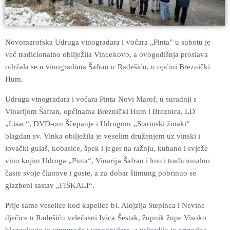
Novomarofska Udruga vinogradara i voćara „Pinta” u subotu je
već tradicionalno obilježila Vincekovo, a ovogodišnja proslava
održala se u vinogradima Šafran u Radešiću, u općini Breznički
Hum.
Udruga vinogradara i voćara Pinta Novi Marof, u suradnji s
Vinarijom Šafran, općinama Breznički Hum i Breznica, LD
„Lisac“, DVD-om Ščepanje i Udrugom „Starinski žmaki“
blagdan sv. Vinka obilježila je veselim druženjem uz vinski i
lovački gulaš, kobasice, špek i jeger na ražnju, kuhano i svježe
vino kojim Udruga „Pinta“, Vinarija Šafran i lovci tradicionalno
časte svoje članove i goste, a za dobar štimung pobrinuo se
glazbeni sastav „FIŠKALI“.
Prije same veselice kod kapelice bl. Alojzija Stepinca i Nevine
dječice u Radešiću velečasni
Ivica Šestak,
župnik župe Visoko