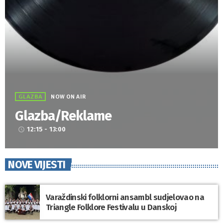
GLAZBA
NOW ON AIR
Glazba/Reklame
12:15 - 13:00
access_time
NOVE VIJESTI
Varaždinski folklorni ansambl sudjelovao na
Triangle Folklore Festivalu u Danskoj