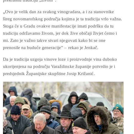
„
Ovo je velik dan za svakog vinogradara, a i za stanovnike
šireg novomarofskog područja kojima je ta tradicija vrlo važna.
Stoga će u Gradu ovakve manifestacije imati podršku da tu
tradiciju održavamo živom, jer dok žive običaji živjet ćemo i
mi. Zato je važno takve stvari njegovati kako bi se one
prenosile na buduće generacije” – rekao je Jenkač.
Da je tradicija uzgoja vinove loze i proizvodnje vina duboko
ukorijenjena na području Varaždinske županije potvrdio je i
predsjednik Županijske skupštine Josip Križanić.