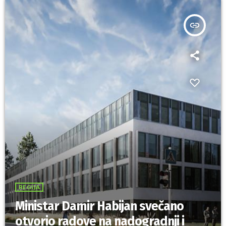
insert_link
REGIJA
Ministar Damir Habijan svečano
otvorio radove na nadogradnji i