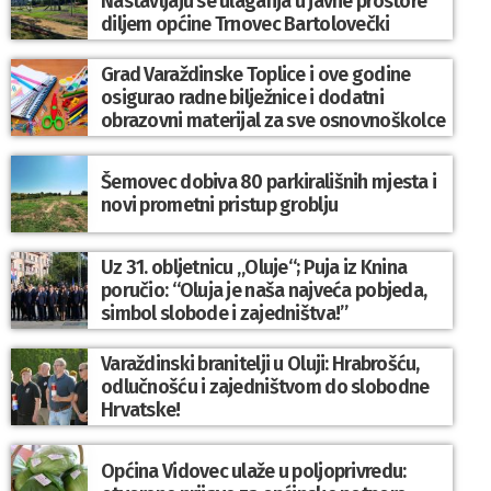
Nastavljaju se ulaganja u javne prostore
diljem općine Trnovec Bartolovečki
Grad Varaždinske Toplice i ove godine
osigurao radne bilježnice i dodatni
obrazovni materijal za sve osnovnoškolce
Šemovec dobiva 80 parkirališnih mjesta i
novi prometni pristup groblju
Uz 31. obljetnicu „Oluje“; Puja iz Knina
poručio: “Oluja je naša najveća pobjeda,
simbol slobode i zajedništva!”
Varaždinski branitelji u Oluji: Hrabrošću,
odlučnošću i zajedništvom do slobodne
Hrvatske!
Općina Vidovec ulaže u poljoprivredu: