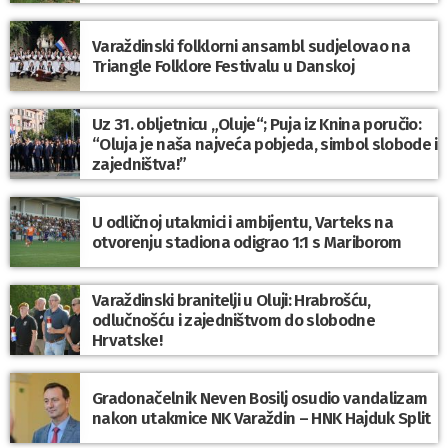
Varaždinski folklorni ansambl sudjelovao na
Triangle Folklore Festivalu u Danskoj
Uz 31. obljetnicu „Oluje“; Puja iz Knina poručio:
“Oluja je naša najveća pobjeda, simbol slobode i
zajedništva!”
U odličnoj utakmici i ambijentu, Varteks na
otvorenju stadiona odigrao 1:1 s Mariborom
Varaždinski branitelji u Oluji: Hrabrošću,
odlučnošću i zajedništvom do slobodne
Hrvatske!
Gradonačelnik Neven Bosilj osudio vandalizam
nakon utakmice NK Varaždin – HNK Hajduk Split