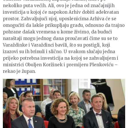
nekoliko puta većih. Ali, ovo je jedna od značajnijih
investicija u kojoj će napokon Arhiv dobiti adekvatan
prostor. Zahvaljujući njoj, uposlenicima Arhiva će se
omogućiti da lakše prikupljaju građu, odnosno da trajno
pohrane dašak vremena u kome živimo, da budući
naraštaji mogu jednog dana proučavati čime su se to
Varaždinke i Varaždinci bavili, što su postigli, koji
izazovi su ih brinuli i slično. U svakom slučaju jedna
prijeko potrebna investicija na kojoj se zahvaljujem i
ministrici Obuljen Koržinek i premijeru Plenkoviću –
rekao je župan.