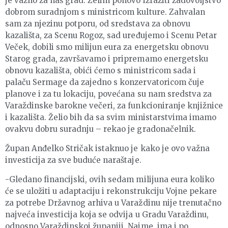
je važno za naš grad. Želim ponovo izraziti zadovoljstvo
dobrom suradnjom s ministricom kulture. Zahvalan
sam za njezinu potporu, od sredstava za obnovu
kazališta, za Scenu Rogoz, sad uređujemo i Scenu Petar
Veček, dobili smo milijun eura za energetsku obnovu
Starog grada, završavamo i pripremamo energetsku
obnovu kazališta, obići ćemo s ministricom sada i
palaču Sermage da zajedno s konzervatoricom čuje
planove i za tu lokaciju, povećana su nam sredstva za
Varaždinske barokne večeri, za funkcioniranje knjižnice
i kazališta. Želio bih da sa svim ministarstvima imamo
ovakvu dobru suradnju – rekao je gradonačelnik.
Župan Anđelko Stričak istaknuo je kako je ovo važna
investicija za sve buduće naraštaje.
-Gledano financijski, ovih sedam milijuna eura koliko
će se uložiti u adaptaciju i rekonstrukciju Vojne pekare
za potrebe Državnog arhiva u Varaždinu nije trenutačno
najveća investicija koja se odvija u Gradu Varaždinu,
odnosno Varaždinskoj županiji. Naime, ima i po