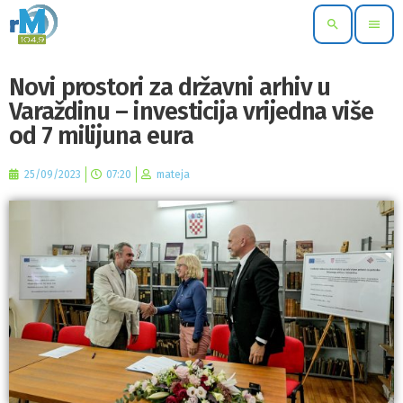
search
menu
Novi prostori za državni arhiv u
Varaždinu – investicija vrijedna više
od 7 milijuna eura
25/09/2023
07:20
mateja