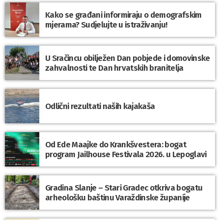
Kako se građani informiraju o demografskim
mjerama? Sudjelujte u istraživanju!
U Sračincu obilježen Dan pobjede i domovinske
zahvalnosti te Dan hrvatskih branitelja
Odlični rezultati naših kajakaša
Od Ede Maajke do Krankšvestera: bogat
program Jailhouse Festivala 2026. u Lepoglavi
Gradina Slanje – Stari Gradec otkriva bogatu
arheološku baštinu Varaždinske županije