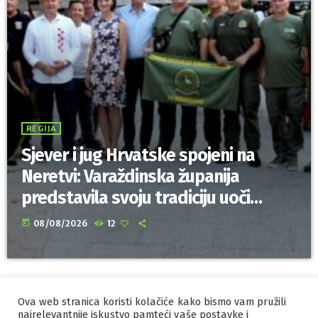
REGIJA
Sjever i jug Hrvatske spojeni na
Neretvi: Varaždinska županija
predstavila svoju tradiciju uoči
Maratona lađa
today
08/08/2026
12
Ova web stranica koristi kolačiće kako bismo vam pružili
IZRADA I HOSTING
ORBIS
najrelevantnije iskustvo pamteći vaše postavke i