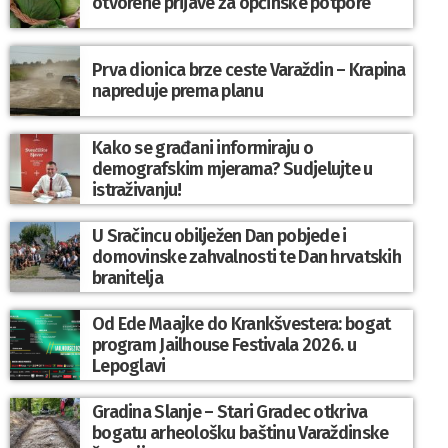
otvorene prijave za općinske potpore
Prva dionica brze ceste Varaždin – Krapina
napreduje prema planu
Kako se građani informiraju o
demografskim mjerama? Sudjelujte u
istraživanju!
U Sračincu obilježen Dan pobjede i
domovinske zahvalnosti te Dan hrvatskih
branitelja
Od Ede Maajke do Krankšvestera: bogat
program Jailhouse Festivala 2026. u
Lepoglavi
Gradina Slanje – Stari Gradec otkriva
bogatu arheološku baštinu Varaždinske