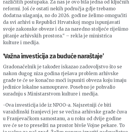
različitih postupaka. Za nas je ovo bila jedna od ključnih
reformi. Još će ostati nekih područja gdje trebamo
dodatna ulaganja, no do 2026. godine želimo omogućiti
da svi arhivi u Republici Hrvatskoj mogu ispunjavati
svoje zakonske obveze i da za naredno stoljeće riješimo
pitanje arhivskih prostora.“ – rekla je ministrica
kulture i medija.
‘Važna investicija za buduće naraštaje’
Gradonačelnik je također iskazao zadovoljstvo što se
nakon dugog niza godina rješava problem arhivske
građe te će se konačno moći ispuniti obveza koju imaju
jedinice lokalne samouprave. Posebno je pohvalio
suradnju s Ministarstvom kulture i medija.
-Ova investicija ide iz NPOO-a. Najsretniji će biti
varaždinski franjevci jer se većina arhivske građe čuva
u Franjevačkom samostanu, a u roku od dvije godine
sve će se to preseliti na prostor bivše Vojne pekare. To