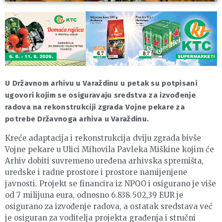
U Državnom arhivu u Varaždinu u petak su potpisani
ugovori kojim se osiguravaju sredstva za izvođenje
radova na rekonstrukciji zgrada Vojne pekare za
potrebe Državnoga arhiva u Varaždinu.
Kreće adaptacija i rekonstrukcija dviju zgrada bivše
Vojne pekare u Ulici Mihovila Pavleka Miškine kojim će
Arhiv dobiti suvremeno uređena arhivska spremišta,
uredske i radne prostore i prostore namijenjene
javnosti. Projekt se financira iz NPOO i osigurano je više
od 7 milijuna eura, odnosno 6.838.502,39 EUR je
osigurano za izvođenje radova, a ostatak sredstava već
je osiguran za voditelja projekta građenja i stručni