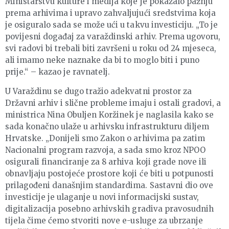
Ministarstvu kulture i medija koje je pokazalo pažnju
prema arhivima i upravo zahvaljujući sredstvima koja
je osiguralo sada se može ući u takvu investiciju. „To je
povijesni događaj za varaždinski arhiv. Prema ugovoru,
svi radovi bi trebali biti završeni u roku od 24 mjeseca,
ali imamo neke naznake da bi to moglo biti i puno
prije.“ – kazao je ravnatelj.
U Varaždinu se dugo tražio adekvatni prostor za
Državni arhiv i slične probleme imaju i ostali gradovi, a
ministrica Nina Obuljen Koržinek je naglasila kako se
sada konačno ulaže u arhivsku infrastrukturu diljem
Hrvatske. „Donijeli smo Zakon o arhivima pa zatim
Nacionalni program razvoja, a sada smo kroz NPOO
osigurali financiranje za 8 arhiva koji grade nove ili
obnavljaju postojeće prostore koji će biti u potpunosti
prilagođeni današnjim standardima. Sastavni dio ove
investicije je ulaganje u novi informacijski sustav,
digitalizacija posebno arhivskih gradiva pravosudnih
tijela čime ćemo stvoriti nove e-usluge za ubrzanje