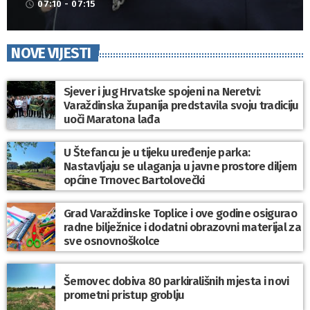
07:10 - 07:15
access_time
NOVE VIJESTI
Sjever i jug Hrvatske spojeni na Neretvi:
Varaždinska županija predstavila svoju tradiciju
uoči Maratona lađa
U Štefancu je u tijeku uređenje parka:
Nastavljaju se ulaganja u javne prostore diljem
općine Trnovec Bartolovečki
Grad Varaždinske Toplice i ove godine osigurao
radne bilježnice i dodatni obrazovni materijal za
sve osnovnoškolce
Šemovec dobiva 80 parkirališnih mjesta i novi
prometni pristup groblju